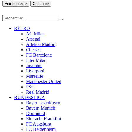
Voir le panier
Continuer
RÉTRO
AC Milan
Arsenal
Atletico Madrid
Chelsea
FC Barcelone
Inter Milan
Juventus
Liverpool
Marseille
Manchester United
PSG
Real Madrid
BUNDESLIGA
Bayer Leverkusen
Bayern Munich
Dortmund
Eintracht Frankfurt
FC Augsburg
FC Heidenheim