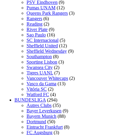
PSV Eindhoven
(9)
Pumas UNAM
(12)
Queens Park Rangers
(3)
Rangers
(6)
Reading
(2)
River Plate
(9)
Sao Paulo
(16)
SC Internacional
(5)
Sheffield United
(12)
Sheffield Wednesday
(9)
Southampton
(8)
Sporting Lisbon
(3)
Swansea City
(2)
Tigres UANL
(7)
Vancouver Whitecaps
(2)
Vasco da Gama
(13)
Vitória SC
(2)
Watford FC
(4)
BUNDESLIGA
(294)
Autres Clubs
(35)
Bayer Leverkusen
(9)
Bayern Munich
(88)
Dortmund
(50)
Eintracht Frankfurt
(8)
FC Augsburg
(3)