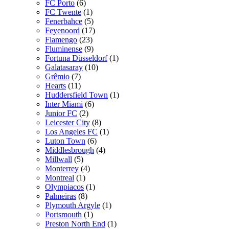
FC Porto
(6)
FC Twente
(1)
Fenerbahce
(5)
Feyenoord
(17)
Flamengo
(23)
Fluminense
(9)
Fortuna Düsseldorf
(1)
Galatasaray
(10)
Grêmio
(7)
Hearts
(11)
Huddersfield Town
(1)
Inter Miami
(6)
Junior FC
(2)
Leicester City
(8)
Los Angeles FC
(1)
Luton Town
(6)
Middlesbrough
(4)
Millwall
(5)
Monterrey
(4)
Montreal
(1)
Olympiacos
(1)
Palmeiras
(8)
Plymouth Argyle
(1)
Portsmouth
(1)
Preston North End
(1)