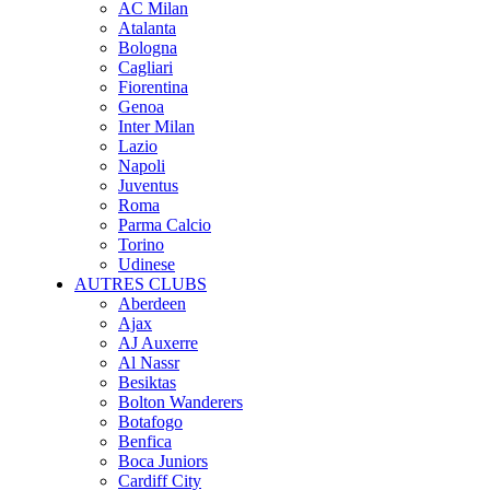
AC Milan
Atalanta
Bologna
Cagliari
Fiorentina
Genoa
Inter Milan
Lazio
Napoli
Juventus
Roma
Parma Calcio
Torino
Udinese
AUTRES CLUBS
Aberdeen
Ajax
AJ Auxerre
Al Nassr
Besiktas
Bolton Wanderers
Botafogo
Benfica
Boca Juniors
Cardiff City