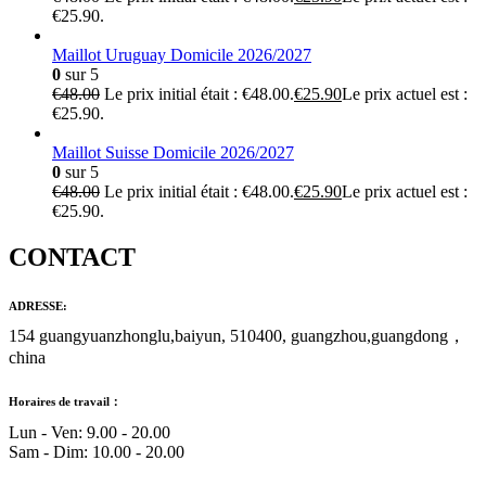
€25.90.
Maillot Uruguay Domicile 2026/2027
0
sur 5
€
48.00
Le prix initial était : €48.00.
€
25.90
Le prix actuel est :
€25.90.
Maillot Suisse Domicile 2026/2027
0
sur 5
€
48.00
Le prix initial était : €48.00.
€
25.90
Le prix actuel est :
€25.90.
CONTACT
ADRESSE:
154 guangyuanzhonglu,baiyun, 510400, guangzhou,guangdong，
china
Horaires de travail：
Lun - Ven: 9.00 - 20.00
Sam - Dim: 10.00 - 20.00