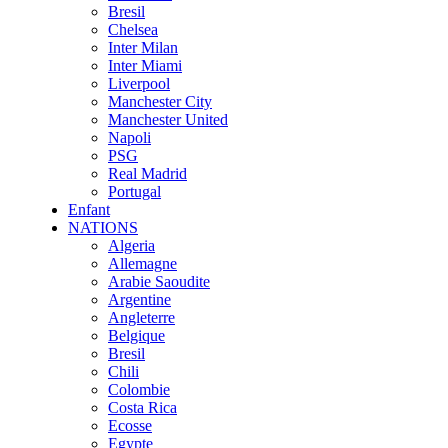
Bresil
Chelsea
Inter Milan
Inter Miami
Liverpool
Manchester City
Manchester United
Napoli
PSG
Real Madrid
Portugal
Enfant
NATIONS
Algeria
Allemagne
Arabie Saoudite
Argentine
Angleterre
Belgique
Bresil
Chili
Colombie
Costa Rica
Ecosse
Egypte