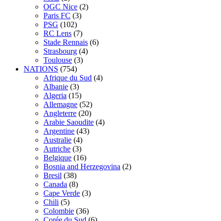
OGC Nice
(2)
Paris FC
(3)
PSG
(102)
RC Lens
(7)
Stade Rennais
(6)
Strasbourg
(4)
Toulouse
(3)
NATIONS
(754)
Afrique du Sud
(4)
Albanie
(3)
Algeria
(15)
Allemagne
(52)
Angleterre
(20)
Arabie Saoudite
(4)
Argentine
(43)
Australie
(4)
Autriche
(3)
Belgique
(16)
Bosnia and Herzegovina
(2)
Bresil
(38)
Canada
(8)
Cape Verde
(3)
Chili
(5)
Colombie
(36)
Corée du Sud
(6)