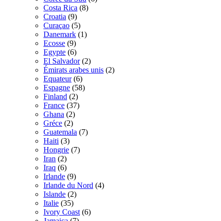
Costa Rica
(8)
Croatia
(9)
Curaçao
(5)
Danemark
(1)
Ecosse
(9)
Egypte
(6)
El Salvador
(2)
Émirats arabes unis
(2)
Equateur
(6)
Espagne
(58)
Finland
(2)
France
(37)
Ghana
(2)
Gréce
(2)
Guatemala
(7)
Haiti
(3)
Hongrie
(7)
Iran
(2)
Iraq
(6)
Irlande
(9)
Irlande du Nord
(4)
Islande
(2)
Italie
(35)
Ivory Coast
(6)
Jamaica
(7)