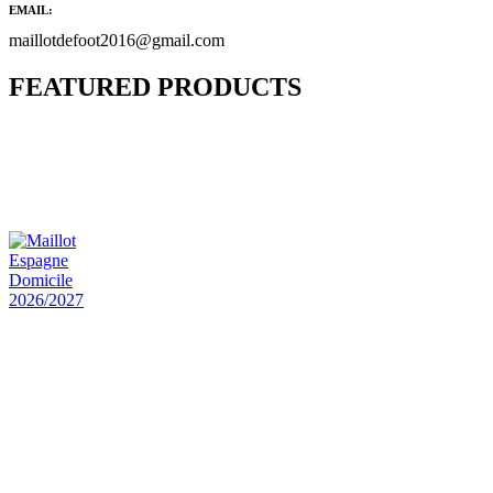
EMAIL:
maillotdefoot2016@gmail.com
FEATURED PRODUCTS
Maillot Bresil Domicile 2026/2027
€
48.00
Le prix initial était : €48.00.
€
25.90
Le prix
actuel est : €25.90.
Maillot Espagne Domicile 2026/2027
€
48.00
Le prix initial était : €48.00.
€
25.90
Le prix
actuel est : €25.90.
Maillot France Domicile 2026/2027
€
48.00
Le prix initial était : €48.00.
€
25.90
Le prix