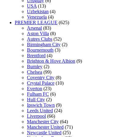
Uruguay
(6)
USA
(13)
Uzbekistan
(4)
Venezuela
(4)
PREMIER LEAGUE
(625)
Arsenal
(83)
Aston Villa
(8)
Autres Clubs
(52)
Birmingham City
(2)
Bournemouth
(3)
Brentford
(4)
Brighton & Hove Albion
(9)
Burnley
(2)
Chelsea
(99)
Coventry City
(8)
Crystal Palace
(10)
Everton
(23)
Fulham FC
(6)
Hull City
(2)
Ipswich Town
(9)
Leeds United
(24)
Liverpool
(66)
Manchester City
(64)
Manchester United
(71)
Newcastle United
(25)