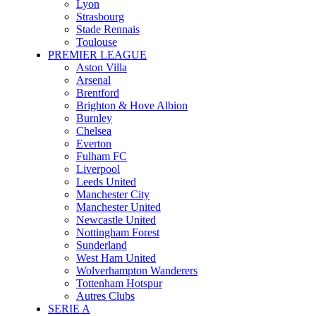
Lyon
Strasbourg
Stade Rennais
Toulouse
PREMIER LEAGUE
Aston Villa
Arsenal
Brentford
Brighton & Hove Albion
Burnley
Chelsea
Everton
Fulham FC
Liverpool
Leeds United
Manchester City
Manchester United
Newcastle United
Nottingham Forest
Sunderland
West Ham United
Wolverhampton Wanderers
Tottenham Hotspur
Autres Clubs
SERIE A