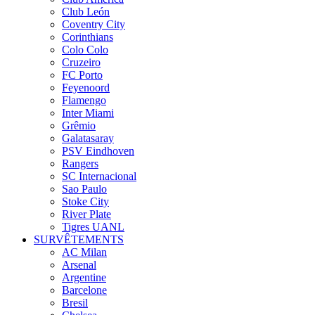
Club León
Coventry City
Corinthians
Colo Colo
Cruzeiro
FC Porto
Feyenoord
Flamengo
Inter Miami
Grêmio
Galatasaray
PSV Eindhoven
Rangers
SC Internacional
Sao Paulo
Stoke City
River Plate
Tigres UANL
SURVÊTEMENTS
AC Milan
Arsenal
Argentine
Barcelone
Bresil