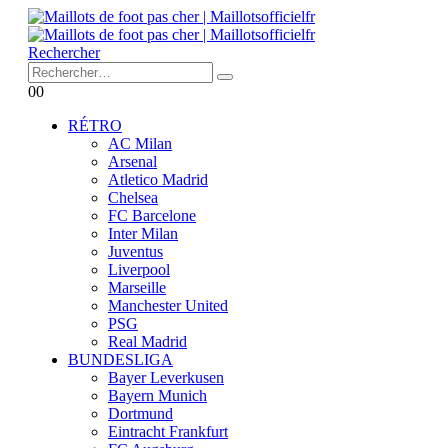
Rechercher
0
0
RÉTRO
AC Milan
Arsenal
Atletico Madrid
Chelsea
FC Barcelone
Inter Milan
Juventus
Liverpool
Marseille
Manchester United
PSG
Real Madrid
BUNDESLIGA
Bayer Leverkusen
Bayern Munich
Dortmund
Eintracht Frankfurt