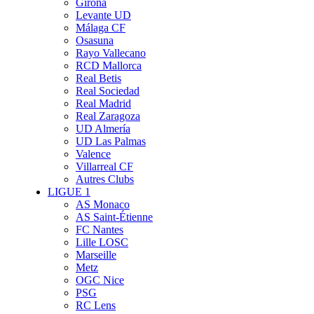
Girona
Levante UD
Málaga CF
Osasuna
Rayo Vallecano
RCD Mallorca
Real Betis
Real Sociedad
Real Madrid
Real Zaragoza
UD Almería
UD Las Palmas
Valence
Villarreal CF
Autres Clubs
LIGUE 1
AS Monaco
AS Saint-Étienne
FC Nantes
Lille LOSC
Marseille
Metz
OGC Nice
PSG
RC Lens