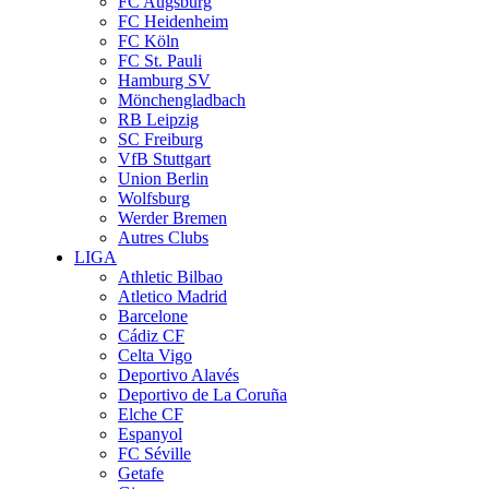
FC Augsburg
FC Heidenheim
FC Köln
FC St. Pauli
Hamburg SV
Mönchengladbach
RB Leipzig
SC Freiburg
VfB Stuttgart
Union Berlin
Wolfsburg
Werder Bremen
Autres Clubs
LIGA
Athletic Bilbao
Atletico Madrid
Barcelone
Cádiz CF
Celta Vigo
Deportivo Alavés
Deportivo de La Coruña
Elche CF
Espanyol
FC Séville
Getafe