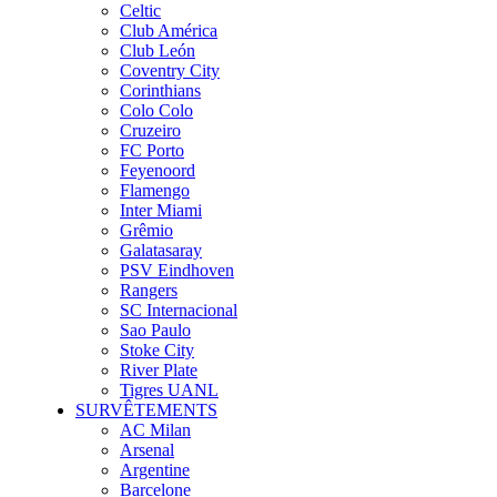
Celtic
Club América
Club León
Coventry City
Corinthians
Colo Colo
Cruzeiro
FC Porto
Feyenoord
Flamengo
Inter Miami
Grêmio
Galatasaray
PSV Eindhoven
Rangers
SC Internacional
Sao Paulo
Stoke City
River Plate
Tigres UANL
SURVÊTEMENTS
AC Milan
Arsenal
Argentine
Barcelone