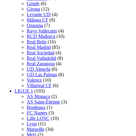
Getafe
(6)
Girona
(12)
Levante UD
(4)
Málaga CF
(9)
Osasuna
(7)
Rayo Vallecano
(4)
RCD Mallorca
(10)
Real Betis
(16)
Real Madrid
(85)
Real Sociedad
(4)
Real Valladolid
(8)
Real Zaragoza
(4)
UD Almería
(6)
UD Las Palmas
(8)
Valence
(10)
Villarreal CF
(6)
LIGUE 1
(193)
AS Monaco
(2)
AS Saint-Étienne
(3)
Bordeaux
(1)
FC Nantes
(3)
Lille LOSC
(10)
Lyon
(11)
Marseille
(34)
Metz
(2)