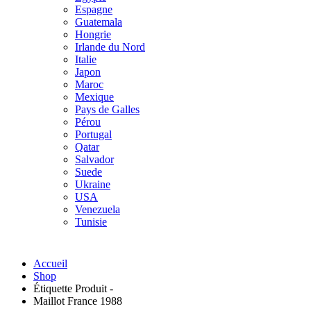
Espagne
Guatemala
Hongrie
Irlande du Nord
Italie
Japon
Maroc
Mexique
Pays de Galles
Pérou
Portugal
Qatar
Salvador
Suede
Ukraine
USA
Venezuela
Tunisie
Accueil
Shop
Étiquette Produit -
Maillot France 1988