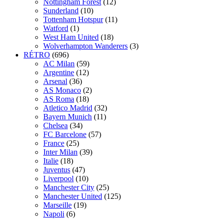
Nottingham Forest
(12)
Sunderland
(10)
Tottenham Hotspur
(11)
Watford
(1)
West Ham United
(18)
Wolverhampton Wanderers
(3)
RÉTRO
(696)
AC Milan
(59)
Argentine
(12)
Arsenal
(36)
AS Monaco
(2)
AS Roma
(18)
Atletico Madrid
(32)
Bayern Munich
(11)
Chelsea
(34)
FC Barcelone
(57)
France
(25)
Inter Milan
(39)
Italie
(18)
Juventus
(47)
Liverpool
(10)
Manchester City
(25)
Manchester United
(125)
Marseille
(19)
Napoli
(6)