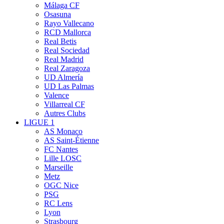
Málaga CF
Osasuna
Rayo Vallecano
RCD Mallorca
Real Betis
Real Sociedad
Real Madrid
Real Zaragoza
UD Almería
UD Las Palmas
Valence
Villarreal CF
Autres Clubs
LIGUE 1
AS Monaco
AS Saint-Étienne
FC Nantes
Lille LOSC
Marseille
Metz
OGC Nice
PSG
RC Lens
Lyon
Strasbourg