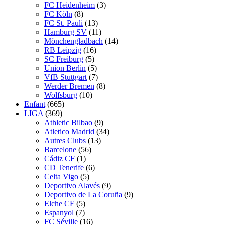
FC Heidenheim
(3)
FC Köln
(8)
FC St. Pauli
(13)
Hamburg SV
(11)
Mönchengladbach
(14)
RB Leipzig
(16)
SC Freiburg
(5)
Union Berlin
(5)
VfB Stuttgart
(7)
Werder Bremen
(8)
Wolfsburg
(10)
Enfant
(665)
LIGA
(369)
Athletic Bilbao
(9)
Atletico Madrid
(34)
Autres Clubs
(13)
Barcelone
(56)
Cádiz CF
(1)
CD Tenerife
(6)
Celta Vigo
(5)
Deportivo Alavés
(9)
Deportivo de La Coruña
(9)
Elche CF
(5)
Espanyol
(7)
FC Séville
(16)