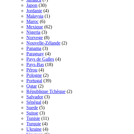
Japon
(30)
Jordanie
(4)
Malaysia
(1)
Maroc
(6)
Mexique
(62)
Nigeria
(3)
Norvege
(8)
Nouvelle-Zélande
(2)
Panama
(3)
Paraguay
(4)
Pays de Galles
(4)
Pays-Bas
(18)
Pérou
(4)
Pologne
(2)
Portugal
(39)
Qatar
(2)
République Tchèque
(2)
Salvador
(3)
Sénégal
(4)
Suede
(5)
Suisse
(3)
Tunisie
(11)
Turquie
(4)
Ukraine
(4)