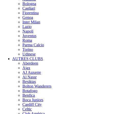
Bologna
Cagliari
Fiorentina
Genoa
Inter Milan
Lazio
Napoli
Juventus
Roma
Parma Calcio
Torino
Udinese
AUTRES CLUBS
Aberdeen
Ajax
AJ Auxerre
Al Nassr
Besiktas
Bolton Wanderers
Botafogo
Benfica
Boca Juniors
Cardiff City
Celtic
Club América