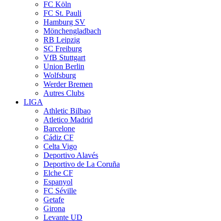
FC Köln
FC St. Pauli
Hamburg SV
Mönchengladbach
RB Leipzig
SC Freiburg
VfB Stuttgart
Union Berlin
Wolfsburg
Werder Bremen
Autres Clubs
LIGA
Athletic Bilbao
Atletico Madrid
Barcelone
Cádiz CF
Celta Vigo
Deportivo Alavés
Deportivo de La Coruña
Elche CF
Espanyol
FC Séville
Getafe
Girona
Levante UD