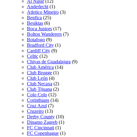
Al Nassr
(12)
Anderlecht
(1)
Atletico Mineiro
(3)
Benfica
(25)
Besiktas
(6)
Boca Juniors
(17)
Bolton Wanderers
(7)
Botafogo
(9)
Bradford City
(1)
Cardiff City
(9)
Celtic
(12)
Chivas de Guadalajara
(9)
Club América
(14)
Club Brugge
(1)
Club León
(4)
Club Necaxa
(2)
Club Tijuana
(2)
Colo Colo
(12)
Corinthians
(14)
Cruz Azul
(7)
Cruzeiro
(13)
Derby County
(10)
Dinamo Zagreb
(1)
FC Cincinnati
(1)
FC Copenhague
(1)