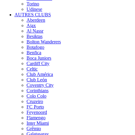
Torino
Udinese
AUTRES CLUBS
Aberdeen
Ajax
Al Nassr
Besiktas
Bolton Wanderers
Botafogo
Benfica
Boca Juniors
Cardiff City
Celtic
Club América
Club León
Coventry City
Corinthians
Colo Colo
Cruzeiro
FC Porto
Feyenoord
Flamengo
Inter Miami
Grêmio
Galatasaray