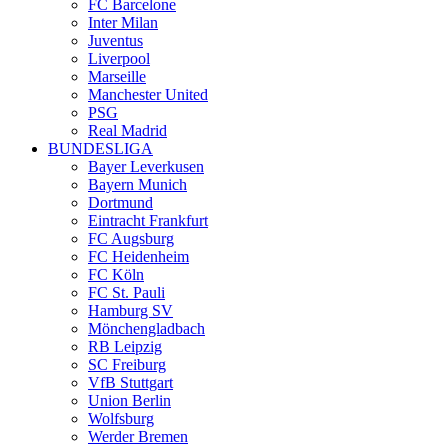
FC Barcelone
Inter Milan
Juventus
Liverpool
Marseille
Manchester United
PSG
Real Madrid
BUNDESLIGA
Bayer Leverkusen
Bayern Munich
Dortmund
Eintracht Frankfurt
FC Augsburg
FC Heidenheim
FC Köln
FC St. Pauli
Hamburg SV
Mönchengladbach
RB Leipzig
SC Freiburg
VfB Stuttgart
Union Berlin
Wolfsburg
Werder Bremen