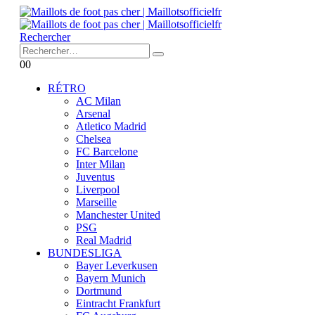
Rechercher
0
0
RÉTRO
AC Milan
Arsenal
Atletico Madrid
Chelsea
FC Barcelone
Inter Milan
Juventus
Liverpool
Marseille
Manchester United
PSG
Real Madrid
BUNDESLIGA
Bayer Leverkusen
Bayern Munich
Dortmund
Eintracht Frankfurt