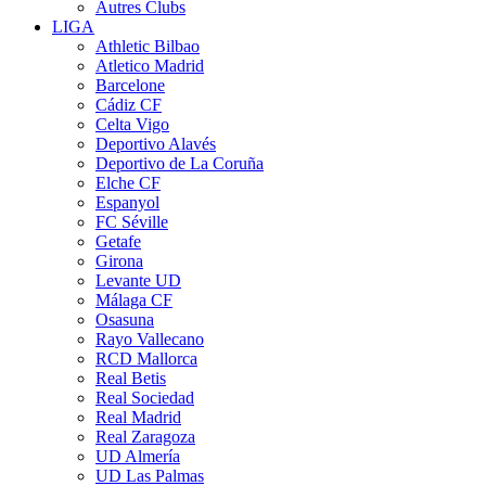
Autres Clubs
LIGA
Athletic Bilbao
Atletico Madrid
Barcelone
Cádiz CF
Celta Vigo
Deportivo Alavés
Deportivo de La Coruña
Elche CF
Espanyol
FC Séville
Getafe
Girona
Levante UD
Málaga CF
Osasuna
Rayo Vallecano
RCD Mallorca
Real Betis
Real Sociedad
Real Madrid
Real Zaragoza
UD Almería
UD Las Palmas