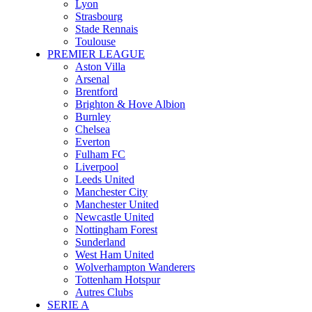
Lyon
Strasbourg
Stade Rennais
Toulouse
PREMIER LEAGUE
Aston Villa
Arsenal
Brentford
Brighton & Hove Albion
Burnley
Chelsea
Everton
Fulham FC
Liverpool
Leeds United
Manchester City
Manchester United
Newcastle United
Nottingham Forest
Sunderland
West Ham United
Wolverhampton Wanderers
Tottenham Hotspur
Autres Clubs
SERIE A