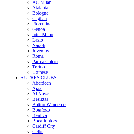
AC Milan
Atalanta
Bologna
Cagliari
Fiorentina
Genoa
Inter Milan
Lazio
Napoli
Juventus
Roma
Parma Calcio
Torino
Udinese
AUTRES CLUBS
Aberdeen
Ajax
Al Nassr
Besiktas
Bolton Wanderers
Botafogo
Benfica
Boca Juniors
Cardiff City
Celtic