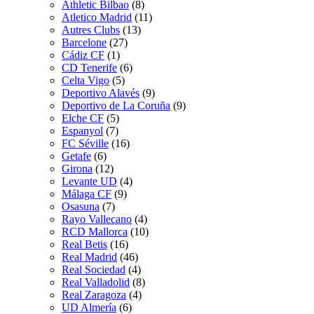
Athletic Bilbao
(8)
Atletico Madrid
(11)
Autres Clubs
(13)
Barcelone
(27)
Cádiz CF
(1)
CD Tenerife
(6)
Celta Vigo
(5)
Deportivo Alavés
(9)
Deportivo de La Coruña
(9)
Elche CF
(5)
Espanyol
(7)
FC Séville
(16)
Getafe
(6)
Girona
(12)
Levante UD
(4)
Málaga CF
(9)
Osasuna
(7)
Rayo Vallecano
(4)
RCD Mallorca
(10)
Real Betis
(16)
Real Madrid
(46)
Real Sociedad
(4)
Real Valladolid
(8)
Real Zaragoza
(4)
UD Almería
(6)