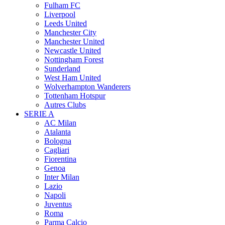
Fulham FC
Liverpool
Leeds United
Manchester City
Manchester United
Newcastle United
Nottingham Forest
Sunderland
West Ham United
Wolverhampton Wanderers
Tottenham Hotspur
Autres Clubs
SERIE A
AC Milan
Atalanta
Bologna
Cagliari
Fiorentina
Genoa
Inter Milan
Lazio
Napoli
Juventus
Roma
Parma Calcio