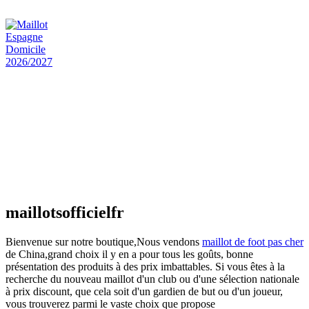
€
48.00
Le prix initial était : €48.00.
€
25.90
Le prix
actuel est : €25.90.
Maillot Espagne Domicile 2026/2027
€
48.00
Le prix initial était : €48.00.
€
25.90
Le prix
actuel est : €25.90.
Maillot France Domicile 2026/2027
€
48.00
Le prix initial était : €48.00.
€
25.90
Le prix
actuel est : €25.90.
maillotsofficielfr
Bienvenue sur notre boutique,Nous vendons
maillot de foot pas cher
de China,grand choix il y en a pour tous les goûts, bonne
présentation des produits à des prix imbattables. Si vous êtes à la
recherche du nouveau maillot d'un club ou d'une sélection nationale
à prix discount, que cela soit d'un gardien de but ou d'un joueur,
vous trouverez parmi le vaste choix que propose