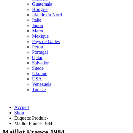
Guatemala
Hongrie
Irlande du Nord
Italie
Japon
Maroc
Mexique
Pays de Galles
Pérou
Portugal
Qatar
Salvador
Suede
Ukraine
USA
Venezuela
Tunisie
Accueil
Shop
Étiquette Produit -
Maillot France 1984
Maillot France 1984