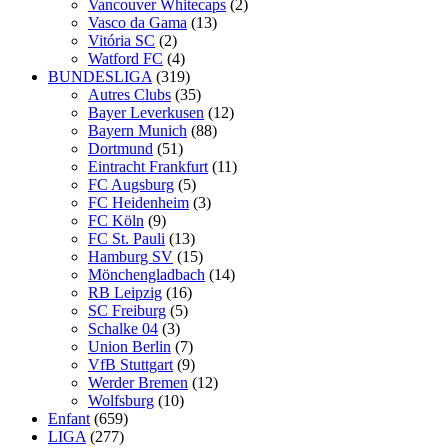
Vancouver Whitecaps
(2)
Vasco da Gama
(13)
Vitória SC
(2)
Watford FC
(4)
BUNDESLIGA
(319)
Autres Clubs
(35)
Bayer Leverkusen
(12)
Bayern Munich
(88)
Dortmund
(51)
Eintracht Frankfurt
(11)
FC Augsburg
(5)
FC Heidenheim
(3)
FC Köln
(9)
FC St. Pauli
(13)
Hamburg SV
(15)
Mönchengladbach
(14)
RB Leipzig
(16)
SC Freiburg
(5)
Schalke 04
(3)
Union Berlin
(7)
VfB Stuttgart
(9)
Werder Bremen
(12)
Wolfsburg
(10)
Enfant
(659)
LIGA
(277)