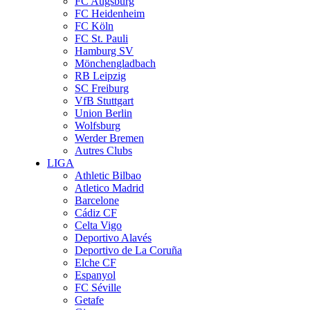
FC Augsburg
FC Heidenheim
FC Köln
FC St. Pauli
Hamburg SV
Mönchengladbach
RB Leipzig
SC Freiburg
VfB Stuttgart
Union Berlin
Wolfsburg
Werder Bremen
Autres Clubs
LIGA
Athletic Bilbao
Atletico Madrid
Barcelone
Cádiz CF
Celta Vigo
Deportivo Alavés
Deportivo de La Coruña
Elche CF
Espanyol
FC Séville
Getafe