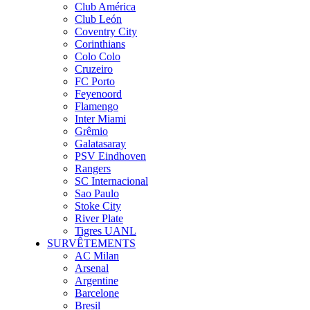
Club América
Club León
Coventry City
Corinthians
Colo Colo
Cruzeiro
FC Porto
Feyenoord
Flamengo
Inter Miami
Grêmio
Galatasaray
PSV Eindhoven
Rangers
SC Internacional
Sao Paulo
Stoke City
River Plate
Tigres UANL
SURVÊTEMENTS
AC Milan
Arsenal
Argentine
Barcelone
Bresil