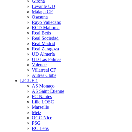
Girona
Levante UD
Málaga CF
Osasuna
Rayo Vallecano
RCD Mallorca
Real Betis
Real Sociedad
Real Madrid
Real Zaragoza
UD Almería
UD Las Palmas
Valence
Villarreal CF
Autres Clubs
LIGUE 1
AS Monaco
AS Saint-Étienne
FC Nantes
Lille LOSC
Marseille
Metz
OGC Nice
PSG
RC Lens