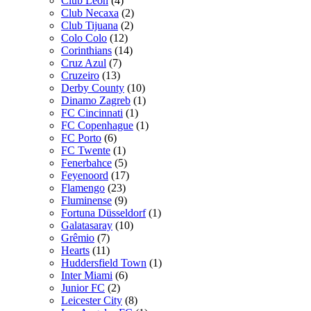
Club León
(4)
Club Necaxa
(2)
Club Tijuana
(2)
Colo Colo
(12)
Corinthians
(14)
Cruz Azul
(7)
Cruzeiro
(13)
Derby County
(10)
Dinamo Zagreb
(1)
FC Cincinnati
(1)
FC Copenhague
(1)
FC Porto
(6)
FC Twente
(1)
Fenerbahce
(5)
Feyenoord
(17)
Flamengo
(23)
Fluminense
(9)
Fortuna Düsseldorf
(1)
Galatasaray
(10)
Grêmio
(7)
Hearts
(11)
Huddersfield Town
(1)
Inter Miami
(6)
Junior FC
(2)
Leicester City
(8)