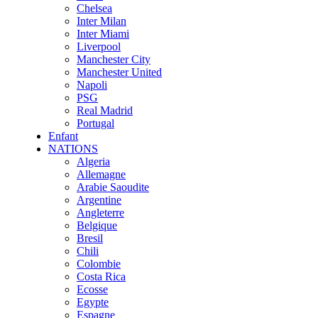
Chelsea
Inter Milan
Inter Miami
Liverpool
Manchester City
Manchester United
Napoli
PSG
Real Madrid
Portugal
Enfant
NATIONS
Algeria
Allemagne
Arabie Saoudite
Argentine
Angleterre
Belgique
Bresil
Chili
Colombie
Costa Rica
Ecosse
Egypte
Espagne