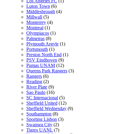
Los Angeles FC
(1)
Luton Town
(6)
Middlesbrough
(4)
Millwall
(5)
Monterrey
(4)
Montreal
(1)
Olympiacos
(1)
Palmeiras
(8)
Plymouth Argyle
(1)
Portsmouth
(1)
Preston North End
(1)
PSV Eindhoven
(9)
Pumas UNAM
(12)
Queens Park Rangers
(3)
Rangers
(6)
Reading
(2)
River Plate
(9)
Sao Paulo
(16)
SC Internacional
(5)
Sheffield United
(12)
Sheffield Wednesday
(9)
Southampton
(8)
Sporting Lisbon
(3)
Swansea City
(2)
Tigres UANL
(7)