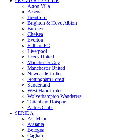
PREMIER LEAGUE
Aston Villa
Arsenal
Brentford
Brighton & Hove Albion
Burnley
Chelsea
Everton
Fulham FC
Liverpool
Leeds United
Manchester City
Manchester United
Newcastle United
Nottingham Forest
Sunderland
West Ham United
Wolverhampton Wanderers
Tottenham Hotspur
Autres Clubs
SERIE A
AC Milan
Atalanta
Bologna
Cagliari