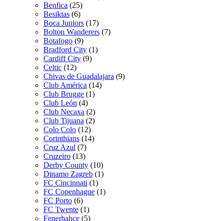
Benfica
(25)
Besiktas
(6)
Boca Juniors
(17)
Bolton Wanderers
(7)
Botafogo
(9)
Bradford City
(1)
Cardiff City
(9)
Celtic
(12)
Chivas de Guadalajara
(9)
Club América
(14)
Club Brugge
(1)
Club León
(4)
Club Necaxa
(2)
Club Tijuana
(2)
Colo Colo
(12)
Corinthians
(14)
Cruz Azul
(7)
Cruzeiro
(13)
Derby County
(10)
Dinamo Zagreb
(1)
FC Cincinnati
(1)
FC Copenhague
(1)
FC Porto
(6)
FC Twente
(1)
Fenerbahce
(5)