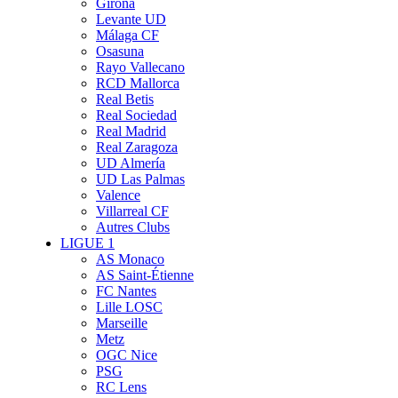
Girona
Levante UD
Málaga CF
Osasuna
Rayo Vallecano
RCD Mallorca
Real Betis
Real Sociedad
Real Madrid
Real Zaragoza
UD Almería
UD Las Palmas
Valence
Villarreal CF
Autres Clubs
LIGUE 1
AS Monaco
AS Saint-Étienne
FC Nantes
Lille LOSC
Marseille
Metz
OGC Nice
PSG
RC Lens