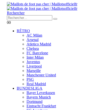
Rechercher
0
0
RÉTRO
AC Milan
Arsenal
Atletico Madrid
Chelsea
FC Barcelone
Inter Milan
Juventus
Liverpool
Marseille
Manchester United
PSG
Real Madrid
BUNDESLIGA
Bayer Leverkusen
Bayern Munich
Dortmund
Eintracht Frankfurt