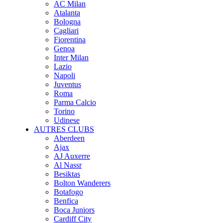
AC Milan
Atalanta
Bologna
Cagliari
Fiorentina
Genoa
Inter Milan
Lazio
Napoli
Juventus
Roma
Parma Calcio
Torino
Udinese
AUTRES CLUBS
Aberdeen
Ajax
AJ Auxerre
Al Nassr
Besiktas
Bolton Wanderers
Botafogo
Benfica
Boca Juniors
Cardiff City