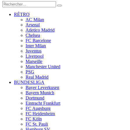
RÉTRO
AC Milan
Arsenal
Atletico Madrid
Chelsea
FC Barcelone
Inter Milan
Juventus
Liverpool
Marseille
Manchester United
PSG
Real Madrid
BUNDESLIGA
Bayer Leverkusen
Bayern Munich
Dortmund
Eintracht Frankfurt
FC Augsburg
FC Heidenheim
FC Köln
FC St. Pauli
Hamburg SV