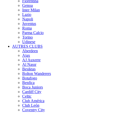
Fiorentina
Genoa
Inter Milan
Lazio
Napoli
Juventus
Roma
Parma Calcio
Torino
Udinese
AUTRES CLUBS
Aberdeen
Ajax
AJ Auxerre
Al Nassr
Besiktas
Bolton Wanderers
Botafogo
Benfica
Boca Juniors
Cardiff City
Celtic
Club América
Club León
Coventry City