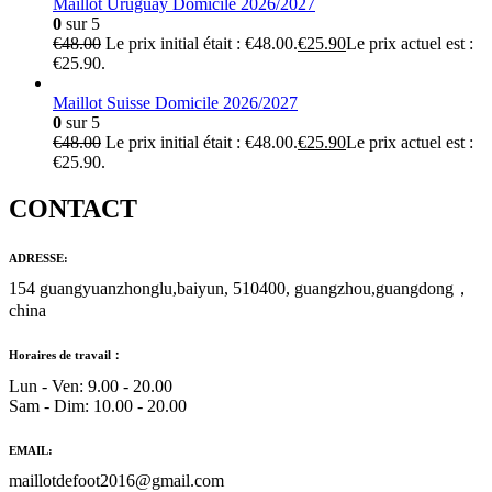
Maillot Uruguay Domicile 2026/2027
0
sur 5
€
48.00
Le prix initial était : €48.00.
€
25.90
Le prix actuel est :
€25.90.
Maillot Suisse Domicile 2026/2027
0
sur 5
€
48.00
Le prix initial était : €48.00.
€
25.90
Le prix actuel est :
€25.90.
CONTACT
ADRESSE:
154 guangyuanzhonglu,baiyun, 510400, guangzhou,guangdong，
china
Horaires de travail：
Lun - Ven: 9.00 - 20.00
Sam - Dim: 10.00 - 20.00
EMAIL:
maillotdefoot2016@gmail.com