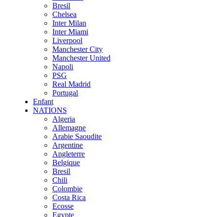
Bresil
Chelsea
Inter Milan
Inter Miami
Liverpool
Manchester City
Manchester United
Napoli
PSG
Real Madrid
Portugal
Enfant
NATIONS
Algeria
Allemagne
Arabie Saoudite
Argentine
Angleterre
Belgique
Bresil
Chili
Colombie
Costa Rica
Ecosse
Egypte