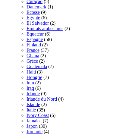
Curaçao
(5)
Danemark
(1)
Ecosse
(9)
Egypte
(6)
El Salvador
(2)
Émirats arabes unis
(2)
Equateur
(6)
Espagne
(58)
Finland
(2)
France
(37)
Ghana
(2)
Gréce
(2)
Guatemala
(7)
Haiti
(3)
Hongrie
(7)
Iran
(2)
Iraq
(6)
Irlande
(9)
Irlande du Nord
(4)
Islande
(2)
Italie
(35)
Ivory Coast
(6)
Jamaica
(7)
Japon
(30)
Jordanie
(4)