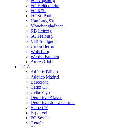
FC Augsburg
FC Heidenheim
FC Köln
FC St. Pauli
Hamburg SV
Mönchengladbach
RB Leipzig
SC Freiburg
VfB Stuttgart
Union Berlin
Wolfsburg
Werder Bremen
Autres Clubs
LIGA
Athletic Bilbao
Atletico Madrid
Barcelone
Cádiz CF
Celta Vigo
Deportivo Alavés
Deportivo de La Coruña
Elche CF
Espanyol
FC Séville
Getafe