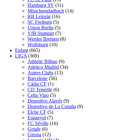
Hamburg SV
(11)
Mönchengladbach
(14)
RB Leipzig
(16)
SC Freiburg
(5)
Union Berlin
(5)
VfB Stuttgart
(7)
Werder Bremen
(8)
Wolfsburg
(10)
Enfant
(665)
LIGA
(369)
Athletic Bilbao
(9)
Atletico Madrid
(34)
Autres Clubs
(13)
Barcelone
(56)
Cádiz CF
(1)
CD Tenerife
(6)
Celta Vigo
(5)
Deportivo Alavés
(9)
Deportivo de La Coruña
(9)
Elche CF
(5)
Espanyol
(7)
FC Séville
(16)
Getafe
(6)
Girona
(12)