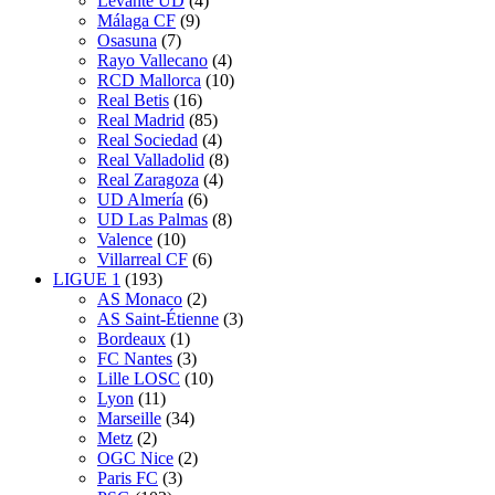
Levante UD
(4)
Málaga CF
(9)
Osasuna
(7)
Rayo Vallecano
(4)
RCD Mallorca
(10)
Real Betis
(16)
Real Madrid
(85)
Real Sociedad
(4)
Real Valladolid
(8)
Real Zaragoza
(4)
UD Almería
(6)
UD Las Palmas
(8)
Valence
(10)
Villarreal CF
(6)
LIGUE 1
(193)
AS Monaco
(2)
AS Saint-Étienne
(3)
Bordeaux
(1)
FC Nantes
(3)
Lille LOSC
(10)
Lyon
(11)
Marseille
(34)
Metz
(2)
OGC Nice
(2)
Paris FC
(3)