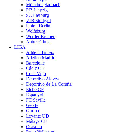
Mönchengladbach
RB Leipzig
SC Freiburg
VfB Stuttgart
Union Berlin
Wolfsburg
Werder Bremen
Autres Clubs
LIGA
Athletic Bilbao
Atletico Madrid
Barcelone
Cádiz CF
Celta Vigo
Deportivo Alavés
Deportivo de La Coruña
Elche CF
Espanyol
FC Séville
Getafe
Girona
Levante UD
Málaga CF
Osasuna
Rayo Vallecano