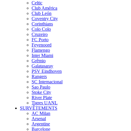
Celtic
Club América
Club León
Coventry City
Corinthians
Colo Colo
Cruzeiro
FC Porto
Feyenoord
Flamengo
Inter Miami
Grêmio
Galatasaray
PSV Eindhoven
Rangers
SC Internacional
Sao Paulo
Stoke City
River Plate
Tigres UANL
SURVÊTEMENTS
AC Milan
Arsenal
Argentine
Barcelone