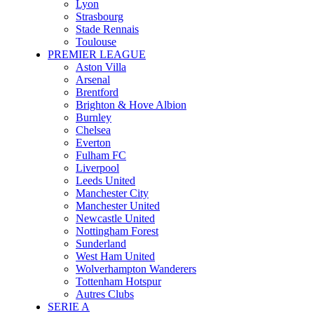
Lyon
Strasbourg
Stade Rennais
Toulouse
PREMIER LEAGUE
Aston Villa
Arsenal
Brentford
Brighton & Hove Albion
Burnley
Chelsea
Everton
Fulham FC
Liverpool
Leeds United
Manchester City
Manchester United
Newcastle United
Nottingham Forest
Sunderland
West Ham United
Wolverhampton Wanderers
Tottenham Hotspur
Autres Clubs
SERIE A