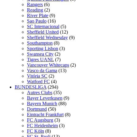
Rangers
(6)
Reading
(2)
River Plate
(9)
Sao Paulo
(16)
SC Internacional
(5)
Sheffield United
(12)
Sheffield Wednesday
(9)
Southampton
(8)
Sporting Lisbon
(3)
Swansea City
(2)
Tigres UANL
(7)
Vancouver Whitecaps
(2)
Vasco da Gama
(13)
Vitória SC
(2)
Watford FC
(4)
BUNDESLIGA
(294)
Autres Clubs
(35)
Bayer Leverkusen
(9)
Bayern Munich
(88)
Dortmund
(50)
Eintracht Frankfurt
(8)
FC Augsburg
(3)
FC Heidenheim
(3)
FC Köln
(8)
FC St. Pauli
(13)