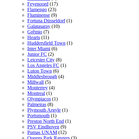
Feyenoord
(17)
Flamengo
(23)
Fluminense
(9)
Fortuna Düsseldorf
(1)
Galatasaray
(10)
Grêmio
(7)
Hearts
(11)
Huddersfield Town
(1)
Inter Miami
(6)
Junior FC
(2)
Leicester City
(8)
Los Angeles FC
(1)
Luton Town
(6)
Middlesbrough
(4)
Millwall
(5)
Monterrey
(4)
Montreal
(1)
Olympiacos
(1)
Palmeiras
(8)
Plymouth Argyle
(1)
Portsmouth
(1)
Preston North End
(1)
PSV Eindhoven
(9)
Pumas UNAM
(12)
Queens Park Rangers
(3)