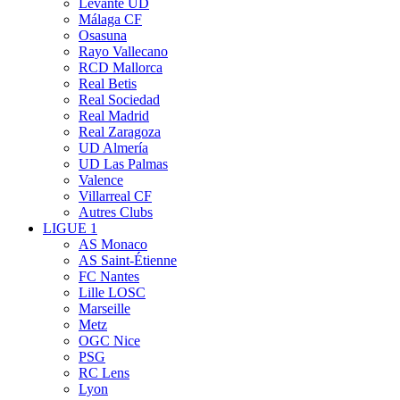
Levante UD
Málaga CF
Osasuna
Rayo Vallecano
RCD Mallorca
Real Betis
Real Sociedad
Real Madrid
Real Zaragoza
UD Almería
UD Las Palmas
Valence
Villarreal CF
Autres Clubs
LIGUE 1
AS Monaco
AS Saint-Étienne
FC Nantes
Lille LOSC
Marseille
Metz
OGC Nice
PSG
RC Lens
Lyon