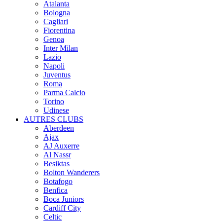
Atalanta
Bologna
Cagliari
Fiorentina
Genoa
Inter Milan
Lazio
Napoli
Juventus
Roma
Parma Calcio
Torino
Udinese
AUTRES CLUBS
Aberdeen
Ajax
AJ Auxerre
Al Nassr
Besiktas
Bolton Wanderers
Botafogo
Benfica
Boca Juniors
Cardiff City
Celtic