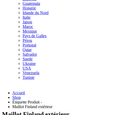
Guatemala
Hongrie
Irlande du Nord
Italie
Japon
Maroc
Mexique
Pays de Galles
Pérou
Portugal
Qatar
Salvador
Suede
Ukraine
USA
Venezuela
Tunisie
Accueil
Shop
Étiquette Produit -
Maillot Finland extérieur
Maillot Finland extérieur