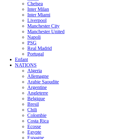
Chelsea
Inter Milan
Inter Miami
Liverpool
Manchester City
Manchester United
Napoli
PSG
Real Madrid
Portugal
Enfant
NATIONS
Algeria
Allemagne
Arabie Saoudite
Argentine
Angleterre
Belgique
Bresil
Chili
Colombie
Costa Rica
Ecosse
Egypte
Espagne