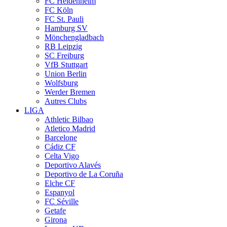
FC Heidenheim
FC Köln
FC St. Pauli
Hamburg SV
Mönchengladbach
RB Leipzig
SC Freiburg
VfB Stuttgart
Union Berlin
Wolfsburg
Werder Bremen
Autres Clubs
LIGA
Athletic Bilbao
Atletico Madrid
Barcelone
Cádiz CF
Celta Vigo
Deportivo Alavés
Deportivo de La Coruña
Elche CF
Espanyol
FC Séville
Getafe
Girona