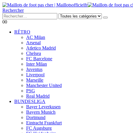
Rechercher
0
0
RÉTRO
AC Milan
Arsenal
Atletico Madrid
Chelsea
FC Barcelone
Inter Milan
Juventus
Liverpool
Marseille
Manchester United
PSG
Real Madrid
BUNDESLIGA
Bayer Leverkusen
Bayern Munich
Dortmund
Eintracht Frankfurt
FC Augsburg