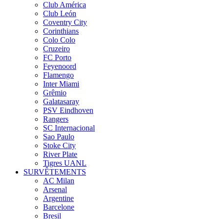
Club América
Club León
Coventry City
Corinthians
Colo Colo
Cruzeiro
FC Porto
Feyenoord
Flamengo
Inter Miami
Grêmio
Galatasaray
PSV Eindhoven
Rangers
SC Internacional
Sao Paulo
Stoke City
River Plate
Tigres UANL
SURVÊTEMENTS
AC Milan
Arsenal
Argentine
Barcelone
Bresil