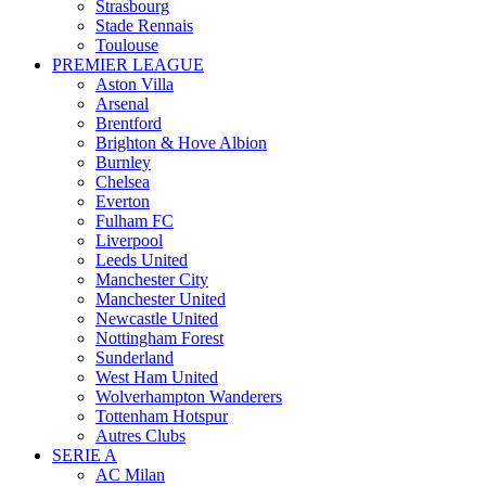
Strasbourg
Stade Rennais
Toulouse
PREMIER LEAGUE
Aston Villa
Arsenal
Brentford
Brighton & Hove Albion
Burnley
Chelsea
Everton
Fulham FC
Liverpool
Leeds United
Manchester City
Manchester United
Newcastle United
Nottingham Forest
Sunderland
West Ham United
Wolverhampton Wanderers
Tottenham Hotspur
Autres Clubs
SERIE A
AC Milan