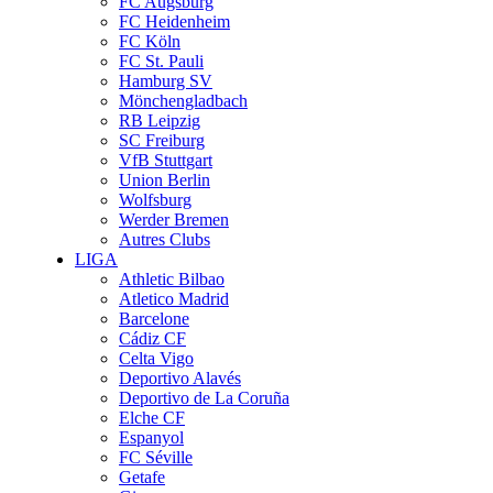
FC Augsburg
FC Heidenheim
FC Köln
FC St. Pauli
Hamburg SV
Mönchengladbach
RB Leipzig
SC Freiburg
VfB Stuttgart
Union Berlin
Wolfsburg
Werder Bremen
Autres Clubs
LIGA
Athletic Bilbao
Atletico Madrid
Barcelone
Cádiz CF
Celta Vigo
Deportivo Alavés
Deportivo de La Coruña
Elche CF
Espanyol
FC Séville
Getafe