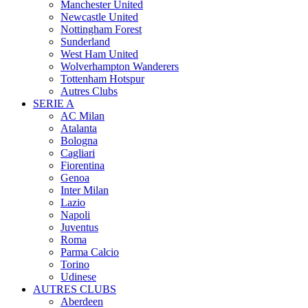
Manchester United
Newcastle United
Nottingham Forest
Sunderland
West Ham United
Wolverhampton Wanderers
Tottenham Hotspur
Autres Clubs
SERIE A
AC Milan
Atalanta
Bologna
Cagliari
Fiorentina
Genoa
Inter Milan
Lazio
Napoli
Juventus
Roma
Parma Calcio
Torino
Udinese
AUTRES CLUBS
Aberdeen