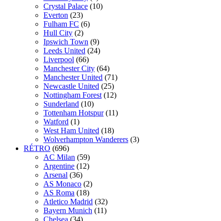
Crystal Palace
(10)
Everton
(23)
Fulham FC
(6)
Hull City
(2)
Ipswich Town
(9)
Leeds United
(24)
Liverpool
(66)
Manchester City
(64)
Manchester United
(71)
Newcastle United
(25)
Nottingham Forest
(12)
Sunderland
(10)
Tottenham Hotspur
(11)
Watford
(1)
West Ham United
(18)
Wolverhampton Wanderers
(3)
RÉTRO
(696)
AC Milan
(59)
Argentine
(12)
Arsenal
(36)
AS Monaco
(2)
AS Roma
(18)
Atletico Madrid
(32)
Bayern Munich
(11)
Chelsea
(34)