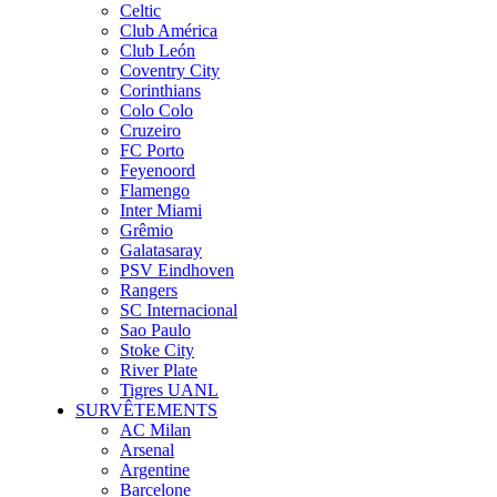
Celtic
Club América
Club León
Coventry City
Corinthians
Colo Colo
Cruzeiro
FC Porto
Feyenoord
Flamengo
Inter Miami
Grêmio
Galatasaray
PSV Eindhoven
Rangers
SC Internacional
Sao Paulo
Stoke City
River Plate
Tigres UANL
SURVÊTEMENTS
AC Milan
Arsenal
Argentine
Barcelone