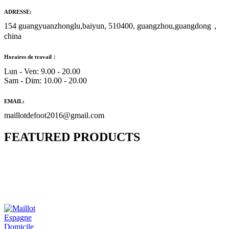
ADRESSE:
154 guangyuanzhonglu,baiyun, 510400, guangzhou,guangdong，
china
Horaires de travail：
Lun - Ven: 9.00 - 20.00
Sam - Dim: 10.00 - 20.00
EMAIL:
maillotdefoot2016@gmail.com
FEATURED PRODUCTS
Maillot Bresil Domicile 2026/2027
€
48.00
Le prix initial était : €48.00.
€
25.90
Le prix
actuel est : €25.90.