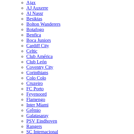
Ajax
AJ Auxerre
Al Nassr
Besiktas
Bolton Wanderers
Botafogo
Benfica
Boca Juniors
Cardiff City
Celtic
Club América
Club León
Coventry City
Corinthians
Colo Colo
Cruzeiro
FC Porto
Feyenoord
Flamengo
Inter Miami
Grêmio
Galatasaray
PSV Eindhoven
Rangers
SC Internacional