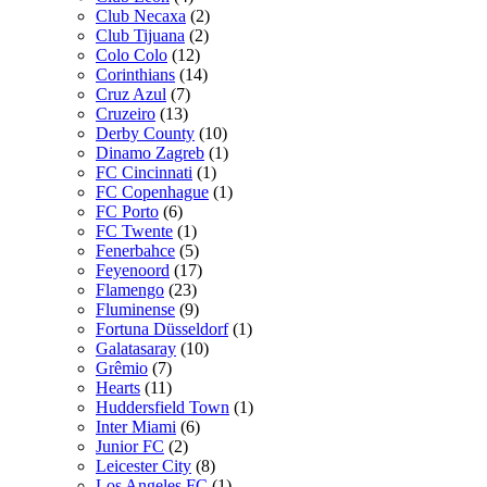
Club Necaxa
(2)
Club Tijuana
(2)
Colo Colo
(12)
Corinthians
(14)
Cruz Azul
(7)
Cruzeiro
(13)
Derby County
(10)
Dinamo Zagreb
(1)
FC Cincinnati
(1)
FC Copenhague
(1)
FC Porto
(6)
FC Twente
(1)
Fenerbahce
(5)
Feyenoord
(17)
Flamengo
(23)
Fluminense
(9)
Fortuna Düsseldorf
(1)
Galatasaray
(10)
Grêmio
(7)
Hearts
(11)
Huddersfield Town
(1)
Inter Miami
(6)
Junior FC
(2)
Leicester City
(8)
Los Angeles FC
(1)