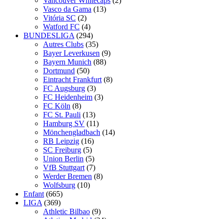
Vancouver Whitecaps
(2)
Vasco da Gama
(13)
Vitória SC
(2)
Watford FC
(4)
BUNDESLIGA
(294)
Autres Clubs
(35)
Bayer Leverkusen
(9)
Bayern Munich
(88)
Dortmund
(50)
Eintracht Frankfurt
(8)
FC Augsburg
(3)
FC Heidenheim
(3)
FC Köln
(8)
FC St. Pauli
(13)
Hamburg SV
(11)
Mönchengladbach
(14)
RB Leipzig
(16)
SC Freiburg
(5)
Union Berlin
(5)
VfB Stuttgart
(7)
Werder Bremen
(8)
Wolfsburg
(10)
Enfant
(665)
LIGA
(369)
Athletic Bilbao
(9)