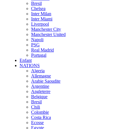
Bresil
Chelsea
Inter Milan
Inter Miami
Liverpool
Manchester City
Manchester United
Napoli
PSG
Real Madrid
Portugal
Enfant
NATIONS
Algeria
Allemagne
Arabie Saoudite
Argentine
Angleterre
Belgique
Bresil
Chili
Colombie
Costa Rica
Ecosse
Egypte