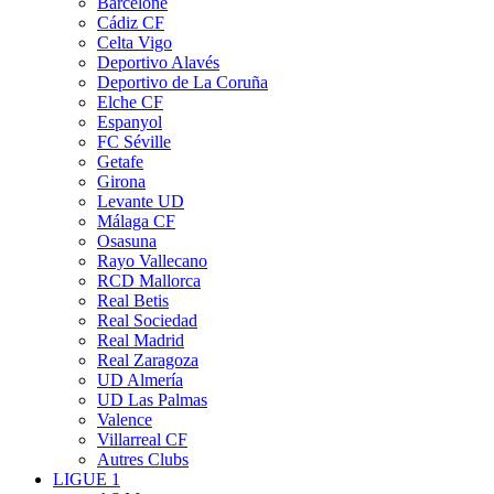
Barcelone
Cádiz CF
Celta Vigo
Deportivo Alavés
Deportivo de La Coruña
Elche CF
Espanyol
FC Séville
Getafe
Girona
Levante UD
Málaga CF
Osasuna
Rayo Vallecano
RCD Mallorca
Real Betis
Real Sociedad
Real Madrid
Real Zaragoza
UD Almería
UD Las Palmas
Valence
Villarreal CF
Autres Clubs
LIGUE 1