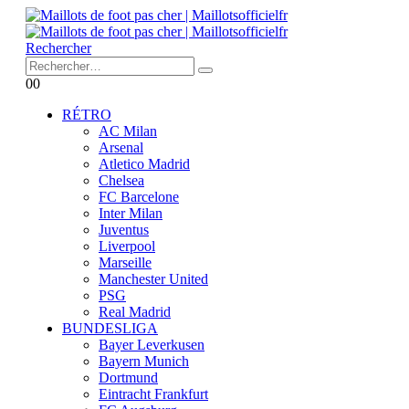
Rechercher
0
0
RÉTRO
AC Milan
Arsenal
Atletico Madrid
Chelsea
FC Barcelone
Inter Milan
Juventus
Liverpool
Marseille
Manchester United
PSG
Real Madrid
BUNDESLIGA
Bayer Leverkusen
Bayern Munich
Dortmund
Eintracht Frankfurt