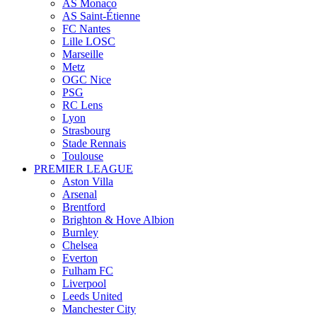
AS Monaco
AS Saint-Étienne
FC Nantes
Lille LOSC
Marseille
Metz
OGC Nice
PSG
RC Lens
Lyon
Strasbourg
Stade Rennais
Toulouse
PREMIER LEAGUE
Aston Villa
Arsenal
Brentford
Brighton & Hove Albion
Burnley
Chelsea
Everton
Fulham FC
Liverpool
Leeds United
Manchester City