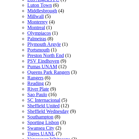
Luton Town
(6)
Middlesbrough
(4)
Millwall
(5)
Monterrey
(4)
Montreal
(1)
Olympiacos
(1)
Palmeiras
(8)
Plymouth Argyle
(1)
Portsmouth
(1)
Preston North End
(1)
PSV Eindhoven
(9)
Pumas UNAM
(12)
Queens Park Rangers
(3)
Rangers
(6)
Reading
(2)
River Plate
(9)
Sao Paulo
(16)
SC Internacional
(5)
Sheffield United
(12)
Sheffield Wednesday
(9)
Southampton
(8)
Sporting Lisbon
(3)
Swansea City
(2)
Tigres UANL
(7)