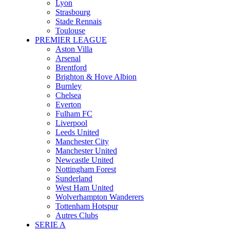
Lyon
Strasbourg
Stade Rennais
Toulouse
PREMIER LEAGUE
Aston Villa
Arsenal
Brentford
Brighton & Hove Albion
Burnley
Chelsea
Everton
Fulham FC
Liverpool
Leeds United
Manchester City
Manchester United
Newcastle United
Nottingham Forest
Sunderland
West Ham United
Wolverhampton Wanderers
Tottenham Hotspur
Autres Clubs
SERIE A