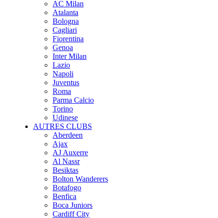
AC Milan
Atalanta
Bologna
Cagliari
Fiorentina
Genoa
Inter Milan
Lazio
Napoli
Juventus
Roma
Parma Calcio
Torino
Udinese
AUTRES CLUBS
Aberdeen
Ajax
AJ Auxerre
Al Nassr
Besiktas
Bolton Wanderers
Botafogo
Benfica
Boca Juniors
Cardiff City