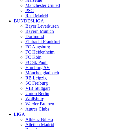
Marseille
Manchester United
PSG
Real Madrid
BUNDESLIGA
Bayer Leverkusen
Bayern Munich
Dortmund
Eintracht Frankfurt
FC Augsburg
FC Heidenheim
FC Köln
FC St. Pauli
Hamburg SV
Mönchengladbach
RB Leipzig
SC Freiburg
VfB Stuttgart
Union Berlin
Wolfsburg
Werder Bremen
Autres Clubs
LIGA
Athletic Bilbao
Atletico Madrid