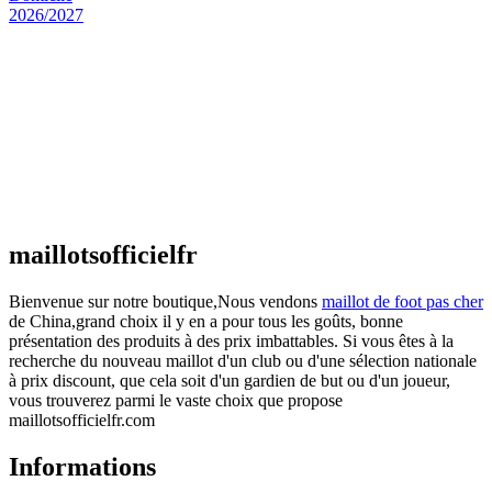
Maillot Espagne Domicile 2026/2027
€
48.00
Le prix initial était : €48.00.
€
25.90
Le prix
actuel est : €25.90.
Maillot France Domicile 2026/2027
€
48.00
Le prix initial était : €48.00.
€
25.90
Le prix
actuel est : €25.90.
maillotsofficielfr
Bienvenue sur notre boutique,Nous vendons
maillot de foot pas cher
de China,grand choix il y en a pour tous les goûts, bonne
présentation des produits à des prix imbattables. Si vous êtes à la
recherche du nouveau maillot d'un club ou d'une sélection nationale
à prix discount, que cela soit d'un gardien de but ou d'un joueur,
vous trouverez parmi le vaste choix que propose
maillotsofficielfr.com
Informations