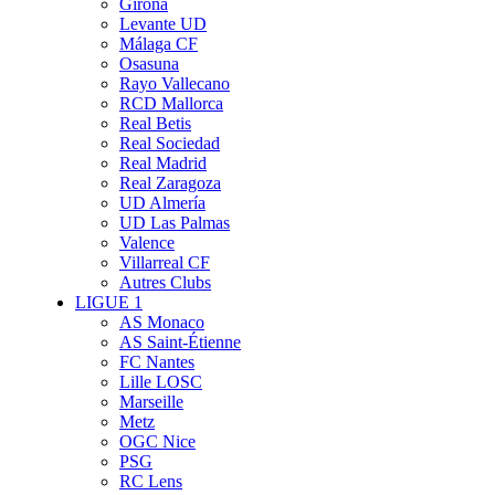
Girona
Levante UD
Málaga CF
Osasuna
Rayo Vallecano
RCD Mallorca
Real Betis
Real Sociedad
Real Madrid
Real Zaragoza
UD Almería
UD Las Palmas
Valence
Villarreal CF
Autres Clubs
LIGUE 1
AS Monaco
AS Saint-Étienne
FC Nantes
Lille LOSC
Marseille
Metz
OGC Nice
PSG
RC Lens