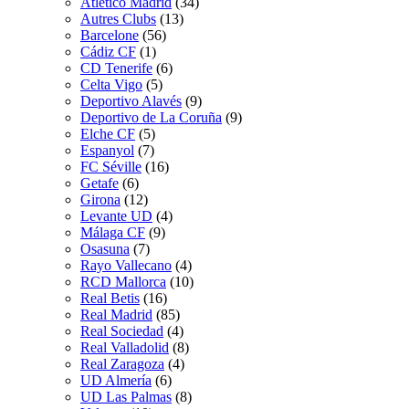
Atletico Madrid
(34)
Autres Clubs
(13)
Barcelone
(56)
Cádiz CF
(1)
CD Tenerife
(6)
Celta Vigo
(5)
Deportivo Alavés
(9)
Deportivo de La Coruña
(9)
Elche CF
(5)
Espanyol
(7)
FC Séville
(16)
Getafe
(6)
Girona
(12)
Levante UD
(4)
Málaga CF
(9)
Osasuna
(7)
Rayo Vallecano
(4)
RCD Mallorca
(10)
Real Betis
(16)
Real Madrid
(85)
Real Sociedad
(4)
Real Valladolid
(8)
Real Zaragoza
(4)
UD Almería
(6)
UD Las Palmas
(8)