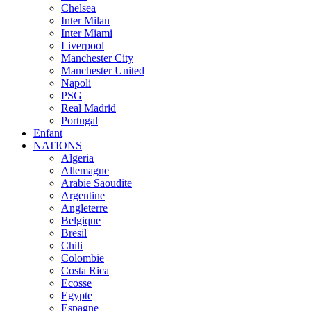
Chelsea
Inter Milan
Inter Miami
Liverpool
Manchester City
Manchester United
Napoli
PSG
Real Madrid
Portugal
Enfant
NATIONS
Algeria
Allemagne
Arabie Saoudite
Argentine
Angleterre
Belgique
Bresil
Chili
Colombie
Costa Rica
Ecosse
Egypte
Espagne