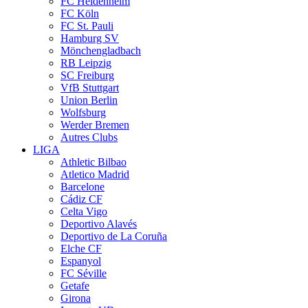
FC Heidenheim
FC Köln
FC St. Pauli
Hamburg SV
Mönchengladbach
RB Leipzig
SC Freiburg
VfB Stuttgart
Union Berlin
Wolfsburg
Werder Bremen
Autres Clubs
LIGA
Athletic Bilbao
Atletico Madrid
Barcelone
Cádiz CF
Celta Vigo
Deportivo Alavés
Deportivo de La Coruña
Elche CF
Espanyol
FC Séville
Getafe
Girona