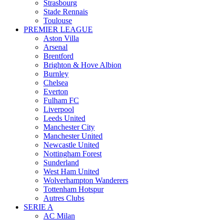
Strasbourg
Stade Rennais
Toulouse
PREMIER LEAGUE
Aston Villa
Arsenal
Brentford
Brighton & Hove Albion
Burnley
Chelsea
Everton
Fulham FC
Liverpool
Leeds United
Manchester City
Manchester United
Newcastle United
Nottingham Forest
Sunderland
West Ham United
Wolverhampton Wanderers
Tottenham Hotspur
Autres Clubs
SERIE A
AC Milan