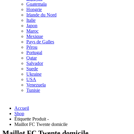
Guatemala
Hongrie
Irlande du Nord
Italie
Japon
Maroc
Mexique
Pays de Galles
Pérou
Portugal
Qatar
Salvador
Suede
Ukraine
USA
Venezuela
Tunisie
Accueil
Shop
Étiquette Produit -
Maillot FC Twente domicile
Maillot FC Twente domicile