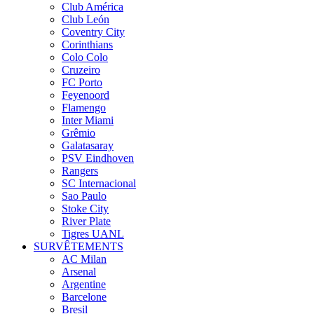
Club América
Club León
Coventry City
Corinthians
Colo Colo
Cruzeiro
FC Porto
Feyenoord
Flamengo
Inter Miami
Grêmio
Galatasaray
PSV Eindhoven
Rangers
SC Internacional
Sao Paulo
Stoke City
River Plate
Tigres UANL
SURVÊTEMENTS
AC Milan
Arsenal
Argentine
Barcelone
Bresil