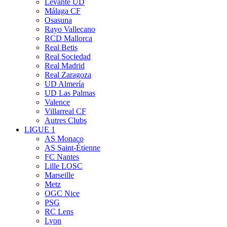
Levante UD
Málaga CF
Osasuna
Rayo Vallecano
RCD Mallorca
Real Betis
Real Sociedad
Real Madrid
Real Zaragoza
UD Almería
UD Las Palmas
Valence
Villarreal CF
Autres Clubs
LIGUE 1
AS Monaco
AS Saint-Étienne
FC Nantes
Lille LOSC
Marseille
Metz
OGC Nice
PSG
RC Lens
Lyon