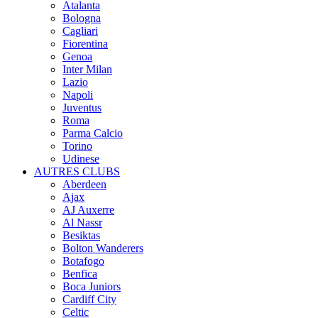
Atalanta
Bologna
Cagliari
Fiorentina
Genoa
Inter Milan
Lazio
Napoli
Juventus
Roma
Parma Calcio
Torino
Udinese
AUTRES CLUBS
Aberdeen
Ajax
AJ Auxerre
Al Nassr
Besiktas
Bolton Wanderers
Botafogo
Benfica
Boca Juniors
Cardiff City
Celtic