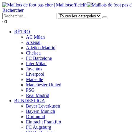
Rechercher
0
0
RÉTRO
AC Milan
Arsenal
Atletico Madrid
Chelsea
FC Barcelone
Inter Milan
Juventus
Liverpool
Marseille
Manchester United
PSG
Real Madrid
BUNDESLIGA
Bayer Leverkusen
Bayern Munich
Dortmund
Eintracht Frankfurt
FC Augsburg