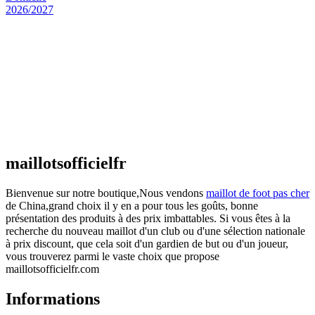
Maillot Espagne Domicile 2026/2027
€
48.00
Le prix initial était : €48.00.
€
25.90
Le prix
actuel est : €25.90.
Maillot France Domicile 2026/2027
€
48.00
Le prix initial était : €48.00.
€
25.90
Le prix
actuel est : €25.90.
maillotsofficielfr
Bienvenue sur notre boutique,Nous vendons
maillot de foot pas cher
de China,grand choix il y en a pour tous les goûts, bonne
présentation des produits à des prix imbattables. Si vous êtes à la
recherche du nouveau maillot d'un club ou d'une sélection nationale
à prix discount, que cela soit d'un gardien de but ou d'un joueur,
vous trouverez parmi le vaste choix que propose
maillotsofficielfr.com
Informations