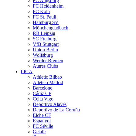
FC Augsburg
FC Heidenheim
FC Köln
FC St. Pauli
Hamburg SV
Mönchengladbach
RB Leipzig
SC Freiburg
VfB Stuttgart
Union Berlin
Wolfsburg
Werder Bremen
Autres Clubs
LIGA
Athletic Bilbao
Atletico Madrid
Barcelone
Cádiz CF
Celta Vigo
Deportivo Alavés
Deportivo de La Coruña
Elche CF
Espanyol
FC Séville
Getafe