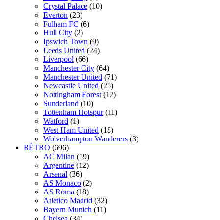
Crystal Palace
(10)
Everton
(23)
Fulham FC
(6)
Hull City
(2)
Ipswich Town
(9)
Leeds United
(24)
Liverpool
(66)
Manchester City
(64)
Manchester United
(71)
Newcastle United
(25)
Nottingham Forest
(12)
Sunderland
(10)
Tottenham Hotspur
(11)
Watford
(1)
West Ham United
(18)
Wolverhampton Wanderers
(3)
RÉTRO
(696)
AC Milan
(59)
Argentine
(12)
Arsenal
(36)
AS Monaco
(2)
AS Roma
(18)
Atletico Madrid
(32)
Bayern Munich
(11)
Chelsea
(34)