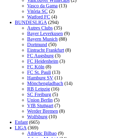
Vancouver Whitecaps
(2)
Vasco da Gama
(13)
Vitória SC
(2)
Watford FC
(4)
BUNDESLIGA
(294)
Autres Clubs
(35)
Bayer Leverkusen
(9)
Bayern Munich
(88)
Dortmund
(50)
Eintracht Frankfurt
(8)
FC Augsburg
(3)
FC Heidenheim
(3)
FC Köln
(8)
FC St. Pauli
(13)
Hamburg SV
(11)
Mönchengladbach
(14)
RB Leipzig
(16)
SC Freiburg
(5)
Union Berlin
(5)
VfB Stuttgart
(7)
Werder Bremen
(8)
Wolfsburg
(10)
Enfant
(665)
LIGA
(369)
Athletic Bilbao
(9)