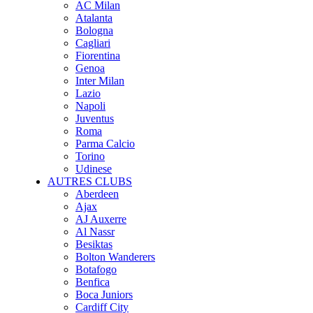
AC Milan
Atalanta
Bologna
Cagliari
Fiorentina
Genoa
Inter Milan
Lazio
Napoli
Juventus
Roma
Parma Calcio
Torino
Udinese
AUTRES CLUBS
Aberdeen
Ajax
AJ Auxerre
Al Nassr
Besiktas
Bolton Wanderers
Botafogo
Benfica
Boca Juniors
Cardiff City