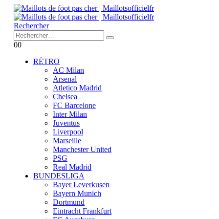
Rechercher
0
0
RÉTRO
AC Milan
Arsenal
Atletico Madrid
Chelsea
FC Barcelone
Inter Milan
Juventus
Liverpool
Marseille
Manchester United
PSG
Real Madrid
BUNDESLIGA
Bayer Leverkusen
Bayern Munich
Dortmund
Eintracht Frankfurt