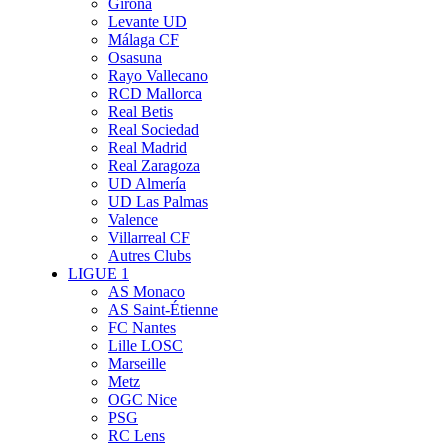
Girona
Levante UD
Málaga CF
Osasuna
Rayo Vallecano
RCD Mallorca
Real Betis
Real Sociedad
Real Madrid
Real Zaragoza
UD Almería
UD Las Palmas
Valence
Villarreal CF
Autres Clubs
LIGUE 1
AS Monaco
AS Saint-Étienne
FC Nantes
Lille LOSC
Marseille
Metz
OGC Nice
PSG
RC Lens