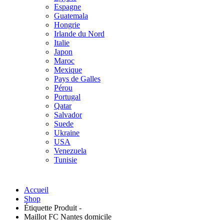
Espagne
Guatemala
Hongrie
Irlande du Nord
Italie
Japon
Maroc
Mexique
Pays de Galles
Pérou
Portugal
Qatar
Salvador
Suede
Ukraine
USA
Venezuela
Tunisie
Accueil
Shop
Étiquette Produit -
Maillot FC Nantes domicile