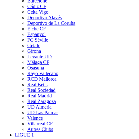
Barcelone
Cádiz CF
Celta Vigo
Deportivo Alavés
Deportivo de La Coruña
Elche CF
Espanyol
FC Séville
Getafe
Girona
Levante UD
Málaga CF
Osasuna
Rayo Vallecano
RCD Mallorca
Real Betis
Real Sociedad
Real Madrid
Real Zaragoza
UD Almería
UD Las Palmas
Valence
Villarreal CF
Autres Clubs
LIGUE 1