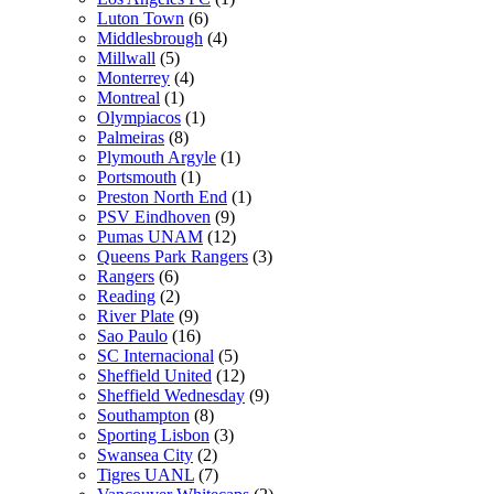
Luton Town
(6)
Middlesbrough
(4)
Millwall
(5)
Monterrey
(4)
Montreal
(1)
Olympiacos
(1)
Palmeiras
(8)
Plymouth Argyle
(1)
Portsmouth
(1)
Preston North End
(1)
PSV Eindhoven
(9)
Pumas UNAM
(12)
Queens Park Rangers
(3)
Rangers
(6)
Reading
(2)
River Plate
(9)
Sao Paulo
(16)
SC Internacional
(5)
Sheffield United
(12)
Sheffield Wednesday
(9)
Southampton
(8)
Sporting Lisbon
(3)
Swansea City
(2)
Tigres UANL
(7)