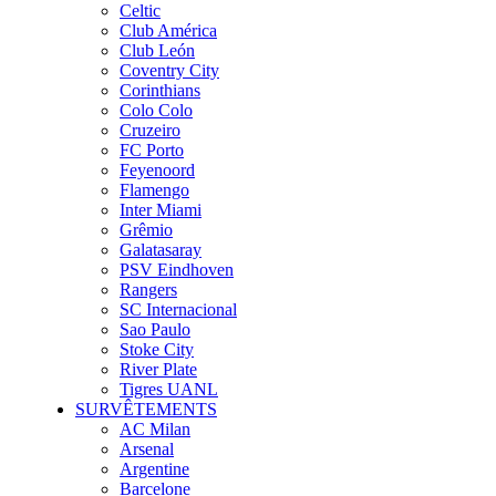
Celtic
Club América
Club León
Coventry City
Corinthians
Colo Colo
Cruzeiro
FC Porto
Feyenoord
Flamengo
Inter Miami
Grêmio
Galatasaray
PSV Eindhoven
Rangers
SC Internacional
Sao Paulo
Stoke City
River Plate
Tigres UANL
SURVÊTEMENTS
AC Milan
Arsenal
Argentine
Barcelone