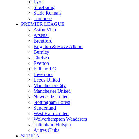
Lyon
Strasbourg
Stade Rennais
Toulouse
PREMIER LEAGUE
Aston Villa
Arsenal
Brentford
Brighton & Hove Albion
Burnley
Chelsea
Everton
Fulham FC
Liverpool
Leeds United
Manchester City
Manchester United
Newcastle United
Nottingham Forest
Sunderland
West Ham United
Wolverhampton Wanderers
Tottenham Hotspur
Autres Clubs
SERIE A