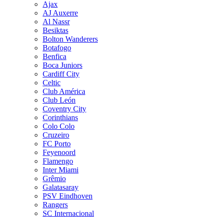
Ajax
AJ Auxerre
Al Nassr
Besiktas
Bolton Wanderers
Botafogo
Benfica
Boca Juniors
Cardiff City
Celtic
Club América
Club León
Coventry City
Corinthians
Colo Colo
Cruzeiro
FC Porto
Feyenoord
Flamengo
Inter Miami
Grêmio
Galatasaray
PSV Eindhoven
Rangers
SC Internacional