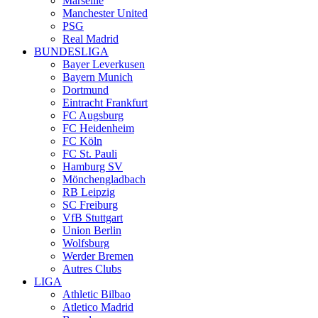
Marseille
Manchester United
PSG
Real Madrid
BUNDESLIGA
Bayer Leverkusen
Bayern Munich
Dortmund
Eintracht Frankfurt
FC Augsburg
FC Heidenheim
FC Köln
FC St. Pauli
Hamburg SV
Mönchengladbach
RB Leipzig
SC Freiburg
VfB Stuttgart
Union Berlin
Wolfsburg
Werder Bremen
Autres Clubs
LIGA
Athletic Bilbao
Atletico Madrid