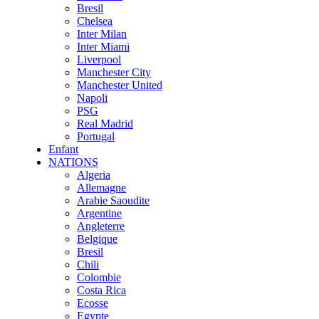
Bresil
Chelsea
Inter Milan
Inter Miami
Liverpool
Manchester City
Manchester United
Napoli
PSG
Real Madrid
Portugal
Enfant
NATIONS
Algeria
Allemagne
Arabie Saoudite
Argentine
Angleterre
Belgique
Bresil
Chili
Colombie
Costa Rica
Ecosse
Egypte