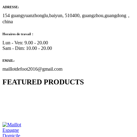
ADRESSE:
154 guangyuanzhonglu,baiyun, 510400, guangzhou,guangdong，
china
Horaires de travail：
Lun - Ven: 9.00 - 20.00
Sam - Dim: 10.00 - 20.00
EMAIL:
maillotdefoot2016@gmail.com
FEATURED PRODUCTS
Maillot Bresil Domicile 2026/2027
€
48.00
Le prix initial était : €48.00.
€
25.90
Le prix
actuel est : €25.90.