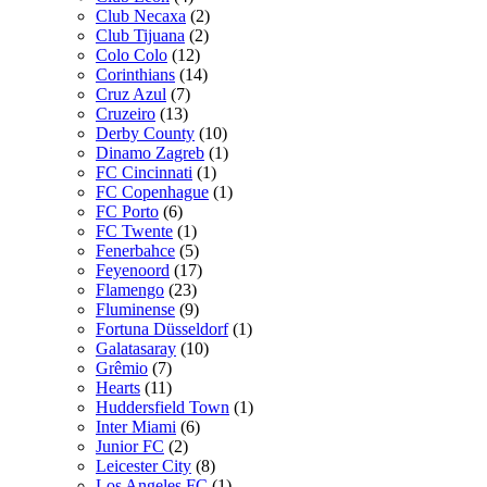
Club Necaxa
(2)
Club Tijuana
(2)
Colo Colo
(12)
Corinthians
(14)
Cruz Azul
(7)
Cruzeiro
(13)
Derby County
(10)
Dinamo Zagreb
(1)
FC Cincinnati
(1)
FC Copenhague
(1)
FC Porto
(6)
FC Twente
(1)
Fenerbahce
(5)
Feyenoord
(17)
Flamengo
(23)
Fluminense
(9)
Fortuna Düsseldorf
(1)
Galatasaray
(10)
Grêmio
(7)
Hearts
(11)
Huddersfield Town
(1)
Inter Miami
(6)
Junior FC
(2)
Leicester City
(8)
Los Angeles FC
(1)