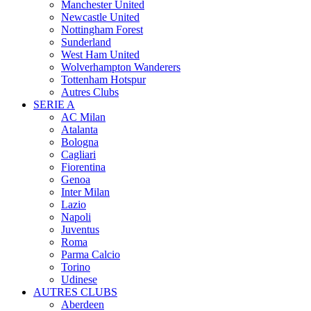
Manchester United
Newcastle United
Nottingham Forest
Sunderland
West Ham United
Wolverhampton Wanderers
Tottenham Hotspur
Autres Clubs
SERIE A
AC Milan
Atalanta
Bologna
Cagliari
Fiorentina
Genoa
Inter Milan
Lazio
Napoli
Juventus
Roma
Parma Calcio
Torino
Udinese
AUTRES CLUBS
Aberdeen