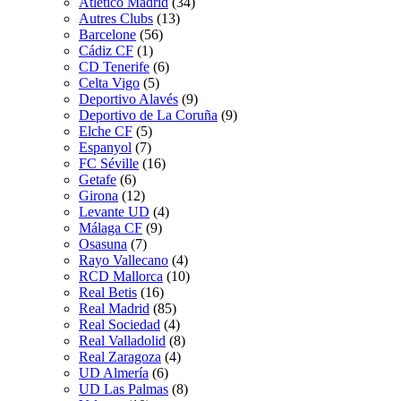
Atletico Madrid
(34)
Autres Clubs
(13)
Barcelone
(56)
Cádiz CF
(1)
CD Tenerife
(6)
Celta Vigo
(5)
Deportivo Alavés
(9)
Deportivo de La Coruña
(9)
Elche CF
(5)
Espanyol
(7)
FC Séville
(16)
Getafe
(6)
Girona
(12)
Levante UD
(4)
Málaga CF
(9)
Osasuna
(7)
Rayo Vallecano
(4)
RCD Mallorca
(10)
Real Betis
(16)
Real Madrid
(85)
Real Sociedad
(4)
Real Valladolid
(8)
Real Zaragoza
(4)
UD Almería
(6)
UD Las Palmas
(8)