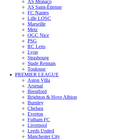
AS Monaco
AS Saint-Étienne
FC Nantes
Lille LOSC
Marseille
Metz
OGC Nice
PSG
RC Lens
Lyon
Strasbourg
Stade Rennais
Toulouse
PREMIER LEAGUE
Aston Villa
Arsenal
Brentford
Brighton & Hove Albion
Burnley
Chelsea
Everton
Fulham FC
Liverpool
Leeds United
Manchester City