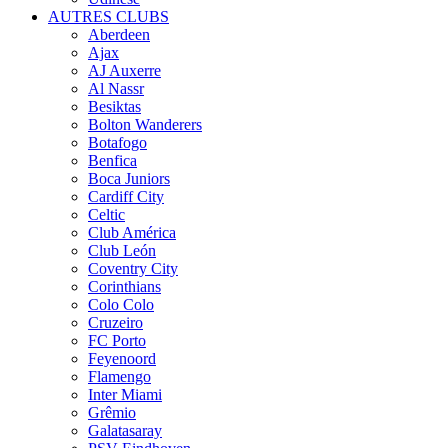
AUTRES CLUBS
Aberdeen
Ajax
AJ Auxerre
Al Nassr
Besiktas
Bolton Wanderers
Botafogo
Benfica
Boca Juniors
Cardiff City
Celtic
Club América
Club León
Coventry City
Corinthians
Colo Colo
Cruzeiro
FC Porto
Feyenoord
Flamengo
Inter Miami
Grêmio
Galatasaray