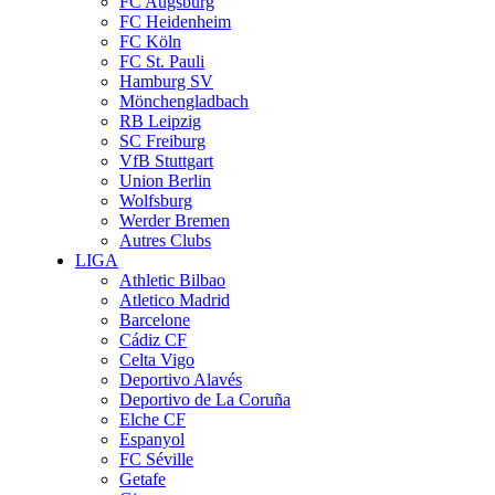
FC Augsburg
FC Heidenheim
FC Köln
FC St. Pauli
Hamburg SV
Mönchengladbach
RB Leipzig
SC Freiburg
VfB Stuttgart
Union Berlin
Wolfsburg
Werder Bremen
Autres Clubs
LIGA
Athletic Bilbao
Atletico Madrid
Barcelone
Cádiz CF
Celta Vigo
Deportivo Alavés
Deportivo de La Coruña
Elche CF
Espanyol
FC Séville
Getafe