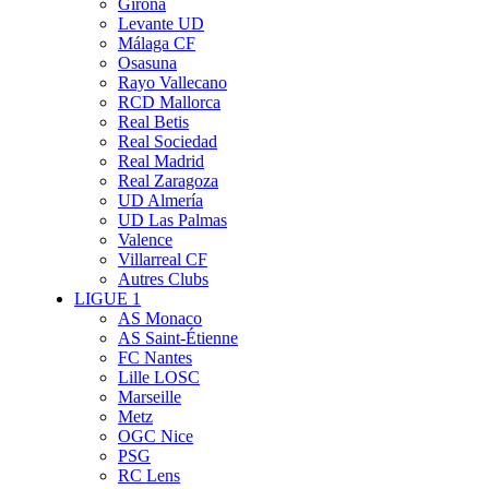
Girona
Levante UD
Málaga CF
Osasuna
Rayo Vallecano
RCD Mallorca
Real Betis
Real Sociedad
Real Madrid
Real Zaragoza
UD Almería
UD Las Palmas
Valence
Villarreal CF
Autres Clubs
LIGUE 1
AS Monaco
AS Saint-Étienne
FC Nantes
Lille LOSC
Marseille
Metz
OGC Nice
PSG
RC Lens