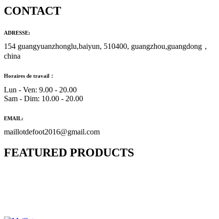
CONTACT
ADRESSE:
154 guangyuanzhonglu,baiyun, 510400, guangzhou,guangdong，
china
Horaires de travail：
Lun - Ven: 9.00 - 20.00
Sam - Dim: 10.00 - 20.00
EMAIL:
maillotdefoot2016@gmail.com
FEATURED PRODUCTS
Maillot Bresil Domicile 2026/2027
€
48.00
Le prix initial était : €48.00.
€
25.90
Le prix
actuel est : €25.90.