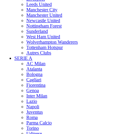
Leeds United
Manchester City
Manchester United
Newcastle United
Nottingham Forest
Sunderland
West Ham United
Wolverhampton Wanderers
Tottenham Hotspur
Autres Clubs
SERIE A
AC Milan
Atalanta
Bologna
Cagliari
Fiorentina
Genoa
Inter Milan
Lazio
Napoli
Juventus
Roma
Parma Calcio
Torino
Udinese