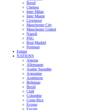
Bresil
Chelsea
Inter Milan
Inter Miami
Liverpool
Manchester City
Manchester United
Napoli
PSG
Real Madrid
Portugal
Enfant
NATIONS
Algeria
Allemagne
Arabie Saoudite
Argentine
Angleterre
Belgique
Bresil
Chili
Colombie
Costa Rica
Ecosse
Egypte