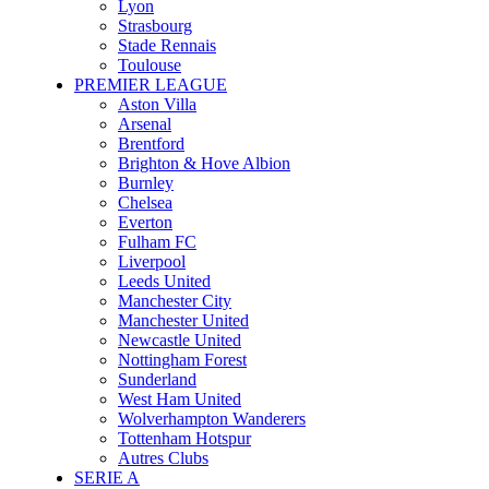
Lyon
Strasbourg
Stade Rennais
Toulouse
PREMIER LEAGUE
Aston Villa
Arsenal
Brentford
Brighton & Hove Albion
Burnley
Chelsea
Everton
Fulham FC
Liverpool
Leeds United
Manchester City
Manchester United
Newcastle United
Nottingham Forest
Sunderland
West Ham United
Wolverhampton Wanderers
Tottenham Hotspur
Autres Clubs
SERIE A