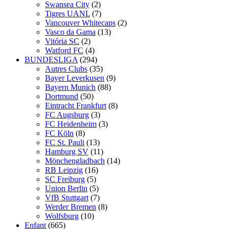
Swansea City
(2)
Tigres UANL
(7)
Vancouver Whitecaps
(2)
Vasco da Gama
(13)
Vitória SC
(2)
Watford FC
(4)
BUNDESLIGA
(294)
Autres Clubs
(35)
Bayer Leverkusen
(9)
Bayern Munich
(88)
Dortmund
(50)
Eintracht Frankfurt
(8)
FC Augsburg
(3)
FC Heidenheim
(3)
FC Köln
(8)
FC St. Pauli
(13)
Hamburg SV
(11)
Mönchengladbach
(14)
RB Leipzig
(16)
SC Freiburg
(5)
Union Berlin
(5)
VfB Stuttgart
(7)
Werder Bremen
(8)
Wolfsburg
(10)
Enfant
(665)