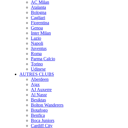
AC Milan
Atalanta
Bologna
Cagliari
Fiorentina
Genoa
Inter Milan
Lazio
Napoli
Juventus
Roma
Parma Calcio
Torino
Udinese
AUTRES CLUBS
Aberdeen
Ajax
AJ Auxerre
Al Nassr
Besiktas
Bolton Wanderers
Botafogo
Benfica
Boca Juniors
Cardiff City