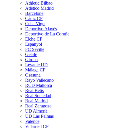
Athletic Bilbao
Atletico Madrid
Barcelone
Cádiz CF
Celta Vigo
Deportivo Alavés
Deportivo de La Coruña
Elche CF
Espanyol
FC Séville
Getafe
Girona
Levante UD
Málaga CF
Osasuna
Rayo Vallecano
RCD Mallorca
Real Betis
Real Sociedad
Real Madrid
Real Zaragoza
UD Almería
UD Las Palmas
Valence
Villarreal CF