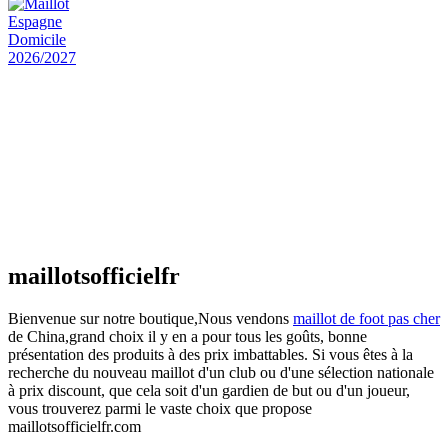
Maillot Espagne Domicile 2026/2027
€
48.00
Le prix initial était : €48.00.
€
25.90
Le prix
actuel est : €25.90.
Maillot France Domicile 2026/2027
€
48.00
Le prix initial était : €48.00.
€
25.90
Le prix
actuel est : €25.90.
maillotsofficielfr
Bienvenue sur notre boutique,Nous vendons
maillot de foot pas cher
de China,grand choix il y en a pour tous les goûts, bonne
présentation des produits à des prix imbattables. Si vous êtes à la
recherche du nouveau maillot d'un club ou d'une sélection nationale
à prix discount, que cela soit d'un gardien de but ou d'un joueur,
vous trouverez parmi le vaste choix que propose
maillotsofficielfr.com