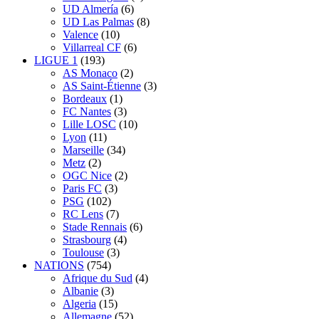
UD Almería
(6)
UD Las Palmas
(8)
Valence
(10)
Villarreal CF
(6)
LIGUE 1
(193)
AS Monaco
(2)
AS Saint-Étienne
(3)
Bordeaux
(1)
FC Nantes
(3)
Lille LOSC
(10)
Lyon
(11)
Marseille
(34)
Metz
(2)
OGC Nice
(2)
Paris FC
(3)
PSG
(102)
RC Lens
(7)
Stade Rennais
(6)
Strasbourg
(4)
Toulouse
(3)
NATIONS
(754)
Afrique du Sud
(4)
Albanie
(3)
Algeria
(15)
Allemagne
(52)