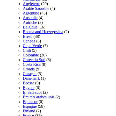
Angleterre
(20)
Arabie Saoudite
(4)
Argentine
(43)
Australie
(4)
Autriche
(3)
Belgique
(16)
Bosnia and Herzegovina
(2)
Bresil
(38)
Canada
(8)
Cape Verde
(3)
Chili
(5)
Colombie
(36)
Corée du Sud
(6)
Costa Rica
(8)
Croatia
(9)
Curaçao
(5)
Danemark
(1)
Ecosse
(9)
Egypte
(6)
El Salvador
(2)
Émirats arabes unis
(2)
Equateur
(6)
Espagne
(58)
Finland
(2)
France
(37)