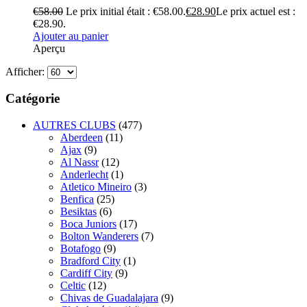
€
58.00
Le prix initial était : €58.00.
€
28.90
Le prix actuel est :
€28.90.
Ajouter au panier
Aperçu
Afficher:
Catégorie
AUTRES CLUBS
(477)
Aberdeen
(11)
Ajax
(9)
Al Nassr
(12)
Anderlecht
(1)
Atletico Mineiro
(3)
Benfica
(25)
Besiktas
(6)
Boca Juniors
(17)
Bolton Wanderers
(7)
Botafogo
(9)
Bradford City
(1)
Cardiff City
(9)
Celtic
(12)
Chivas de Guadalajara
(9)