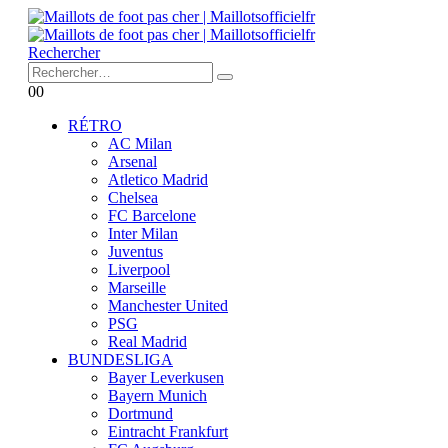
Rechercher
0
0
RÉTRO
AC Milan
Arsenal
Atletico Madrid
Chelsea
FC Barcelone
Inter Milan
Juventus
Liverpool
Marseille
Manchester United
PSG
Real Madrid
BUNDESLIGA
Bayer Leverkusen
Bayern Munich
Dortmund
Eintracht Frankfurt