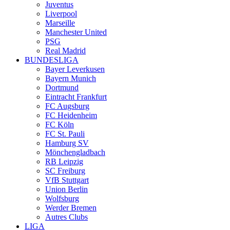
Juventus
Liverpool
Marseille
Manchester United
PSG
Real Madrid
BUNDESLIGA
Bayer Leverkusen
Bayern Munich
Dortmund
Eintracht Frankfurt
FC Augsburg
FC Heidenheim
FC Köln
FC St. Pauli
Hamburg SV
Mönchengladbach
RB Leipzig
SC Freiburg
VfB Stuttgart
Union Berlin
Wolfsburg
Werder Bremen
Autres Clubs
LIGA