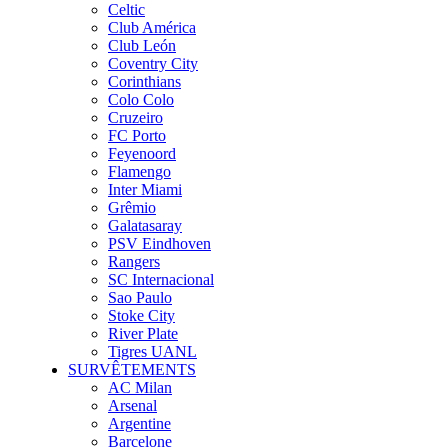
Celtic
Club América
Club León
Coventry City
Corinthians
Colo Colo
Cruzeiro
FC Porto
Feyenoord
Flamengo
Inter Miami
Grêmio
Galatasaray
PSV Eindhoven
Rangers
SC Internacional
Sao Paulo
Stoke City
River Plate
Tigres UANL
SURVÊTEMENTS
AC Milan
Arsenal
Argentine
Barcelone