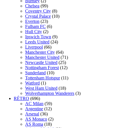
Burnley
(2)
Chelsea
(99)
Coventry City
(8)
Crystal Palace
(10)
Everton
(23)
Fulham FC
(6)
Hull City
(2)
Ipswich Town
(9)
Leeds United
(24)
Liverpool
(66)
Manchester City
(64)
Manchester United
(71)
Newcastle United
(25)
Nottingham Forest
(12)
Sunderland
(10)
Tottenham Hotspur
(11)
Watford
(1)
West Ham United
(18)
Wolverhampton Wanderers
(3)
RÉTRO
(696)
AC Milan
(59)
Argentine
(12)
Arsenal
(36)
AS Monaco
(2)
AS Roma
(18)