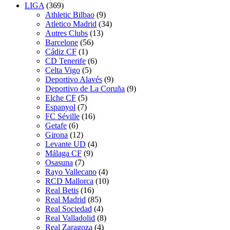
LIGA
(369)
Athletic Bilbao
(9)
Atletico Madrid
(34)
Autres Clubs
(13)
Barcelone
(56)
Cádiz CF
(1)
CD Tenerife
(6)
Celta Vigo
(5)
Deportivo Alavés
(9)
Deportivo de La Coruña
(9)
Elche CF
(5)
Espanyol
(7)
FC Séville
(16)
Getafe
(6)
Girona
(12)
Levante UD
(4)
Málaga CF
(9)
Osasuna
(7)
Rayo Vallecano
(4)
RCD Mallorca
(10)
Real Betis
(16)
Real Madrid
(85)
Real Sociedad
(4)
Real Valladolid
(8)
Real Zaragoza
(4)