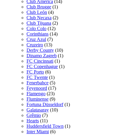
Club América
(14)
Club Brugge
(1)
Club León
(4)
Club Necaxa
(2)
Club Tijuana
(2)
Colo Colo
(12)
Corinthians
(14)
Cruz Azul
(7)
Cruzeiro
(13)
Derby County
(10)
Dinamo Zagreb
(1)
FC Cincinnati
(1)
FC Copenhague
(1)
FC Porto
(6)
FC Twente
(1)
Fenerbahce
(5)
Feyenoord
(17)
Flamengo
(23)
Fluminense
(9)
Fortuna Düsseldorf
(1)
Galatasaray
(10)
Grêmio
(7)
Hearts
(11)
Huddersfield Town
(1)
Inter Miami
(6)