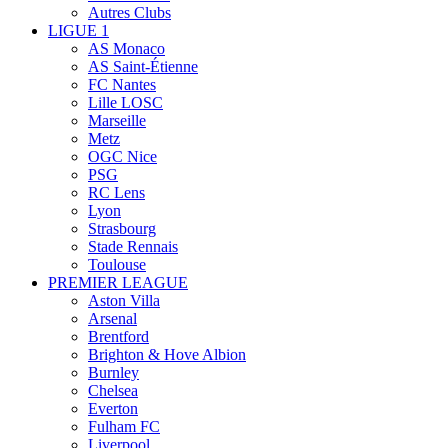
Autres Clubs
LIGUE 1
AS Monaco
AS Saint-Étienne
FC Nantes
Lille LOSC
Marseille
Metz
OGC Nice
PSG
RC Lens
Lyon
Strasbourg
Stade Rennais
Toulouse
PREMIER LEAGUE
Aston Villa
Arsenal
Brentford
Brighton & Hove Albion
Burnley
Chelsea
Everton
Fulham FC
Liverpool