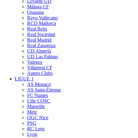
Levante UD
Málaga CF
Osasuna
Rayo Vallecano
RCD Mallorca
Real Betis
Real Sociedad
Real Madrid
Real Zaragoza
UD Almería
UD Las Palmas
Valence
Villarreal CF
Autres Clubs
LIGUE 1
AS Monaco
AS Saint-Étienne
FC Nantes
Lille LOSC
Marseille
Metz
OGC Nice
PSG
RC Lens
Lyon