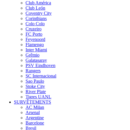
Club América
Club León
Coventry City
Corinthians
Colo Colo
Cruzeiro
FC Porto
Feyenoord
Flamengo
Inter Miami
Grêmio
Galatasaray
PSV Eindhoven
Rangers
SC Internacional
Sao Paulo
Stoke City
River Plate
Tigres UANL
SURVÊTEMENTS
AC Milan
Arsenal
Argentine
Barcelone
Bresil