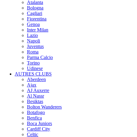
Atalanta
Bologna
Cagliari
Fiorentina
Genoa
Inter Milan
Lazio
Napoli
Juventus
Roma
Parma Calcio
Torino
Udinese
AUTRES CLUBS
Aberdeen
Ajax
AJ Auxerre
Al Nassr
Besiktas
Bolton Wanderers
Botafogo
Benfica
Boca Juniors
Cardiff City
Celtic