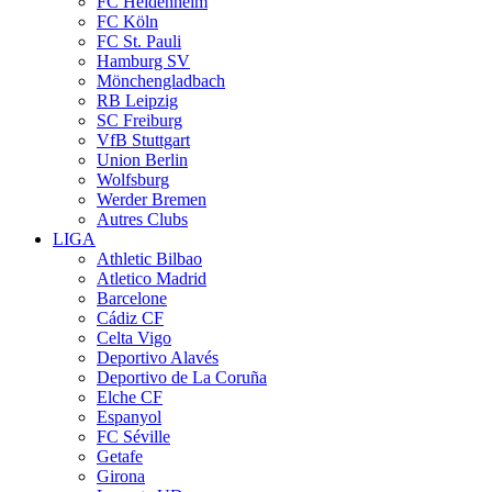
FC Heidenheim
FC Köln
FC St. Pauli
Hamburg SV
Mönchengladbach
RB Leipzig
SC Freiburg
VfB Stuttgart
Union Berlin
Wolfsburg
Werder Bremen
Autres Clubs
LIGA
Athletic Bilbao
Atletico Madrid
Barcelone
Cádiz CF
Celta Vigo
Deportivo Alavés
Deportivo de La Coruña
Elche CF
Espanyol
FC Séville
Getafe
Girona