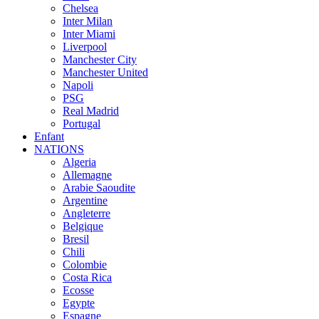
Chelsea
Inter Milan
Inter Miami
Liverpool
Manchester City
Manchester United
Napoli
PSG
Real Madrid
Portugal
Enfant
NATIONS
Algeria
Allemagne
Arabie Saoudite
Argentine
Angleterre
Belgique
Bresil
Chili
Colombie
Costa Rica
Ecosse
Egypte
Espagne