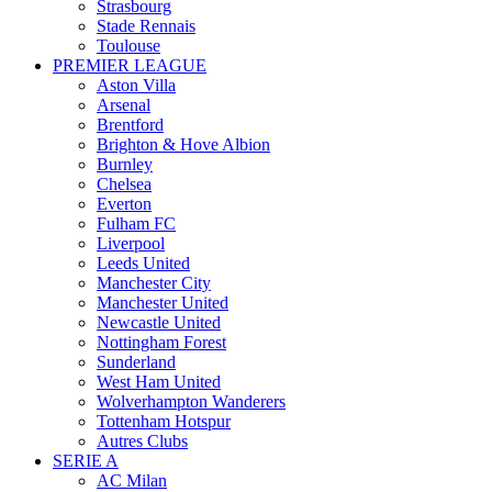
Strasbourg
Stade Rennais
Toulouse
PREMIER LEAGUE
Aston Villa
Arsenal
Brentford
Brighton & Hove Albion
Burnley
Chelsea
Everton
Fulham FC
Liverpool
Leeds United
Manchester City
Manchester United
Newcastle United
Nottingham Forest
Sunderland
West Ham United
Wolverhampton Wanderers
Tottenham Hotspur
Autres Clubs
SERIE A
AC Milan