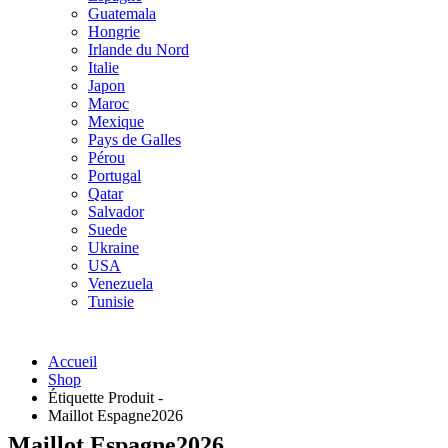
Guatemala
Hongrie
Irlande du Nord
Italie
Japon
Maroc
Mexique
Pays de Galles
Pérou
Portugal
Qatar
Salvador
Suede
Ukraine
USA
Venezuela
Tunisie
Accueil
Shop
Étiquette Produit -
Maillot Espagne2026
Maillot Espagne2026