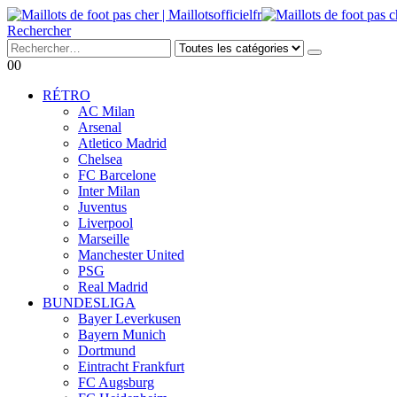
Rechercher
0
0
RÉTRO
AC Milan
Arsenal
Atletico Madrid
Chelsea
FC Barcelone
Inter Milan
Juventus
Liverpool
Marseille
Manchester United
PSG
Real Madrid
BUNDESLIGA
Bayer Leverkusen
Bayern Munich
Dortmund
Eintracht Frankfurt
FC Augsburg