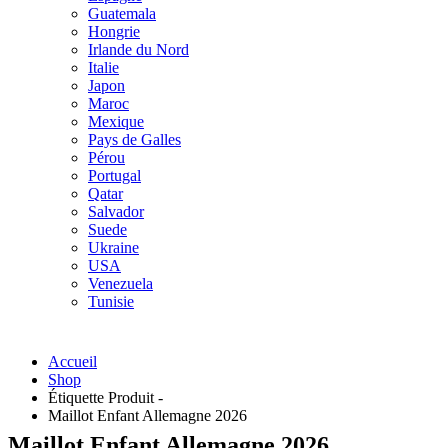
Guatemala
Hongrie
Irlande du Nord
Italie
Japon
Maroc
Mexique
Pays de Galles
Pérou
Portugal
Qatar
Salvador
Suede
Ukraine
USA
Venezuela
Tunisie
Accueil
Shop
Étiquette Produit -
Maillot Enfant Allemagne 2026
Maillot Enfant Allemagne 2026