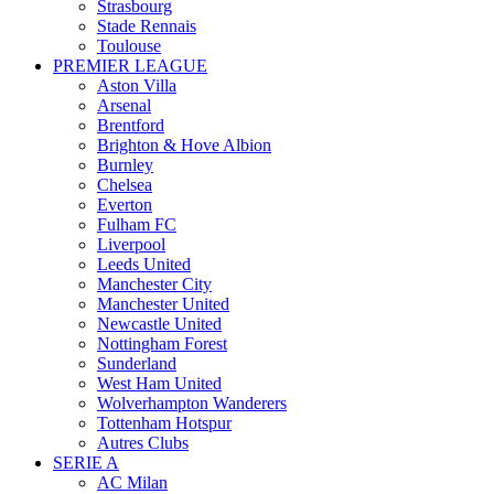
Strasbourg
Stade Rennais
Toulouse
PREMIER LEAGUE
Aston Villa
Arsenal
Brentford
Brighton & Hove Albion
Burnley
Chelsea
Everton
Fulham FC
Liverpool
Leeds United
Manchester City
Manchester United
Newcastle United
Nottingham Forest
Sunderland
West Ham United
Wolverhampton Wanderers
Tottenham Hotspur
Autres Clubs
SERIE A
AC Milan