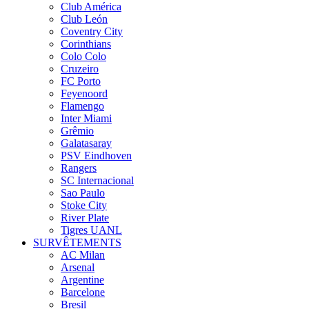
Club América
Club León
Coventry City
Corinthians
Colo Colo
Cruzeiro
FC Porto
Feyenoord
Flamengo
Inter Miami
Grêmio
Galatasaray
PSV Eindhoven
Rangers
SC Internacional
Sao Paulo
Stoke City
River Plate
Tigres UANL
SURVÊTEMENTS
AC Milan
Arsenal
Argentine
Barcelone
Bresil