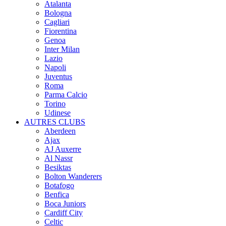
Atalanta
Bologna
Cagliari
Fiorentina
Genoa
Inter Milan
Lazio
Napoli
Juventus
Roma
Parma Calcio
Torino
Udinese
AUTRES CLUBS
Aberdeen
Ajax
AJ Auxerre
Al Nassr
Besiktas
Bolton Wanderers
Botafogo
Benfica
Boca Juniors
Cardiff City
Celtic