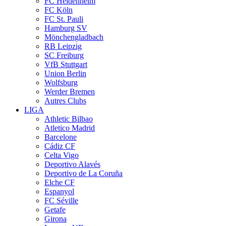
FC Heidenheim
FC Köln
FC St. Pauli
Hamburg SV
Mönchengladbach
RB Leipzig
SC Freiburg
VfB Stuttgart
Union Berlin
Wolfsburg
Werder Bremen
Autres Clubs
LIGA
Athletic Bilbao
Atletico Madrid
Barcelone
Cádiz CF
Celta Vigo
Deportivo Alavés
Deportivo de La Coruña
Elche CF
Espanyol
FC Séville
Getafe
Girona