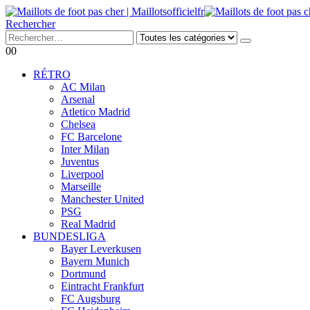
Rechercher
0
0
RÉTRO
AC Milan
Arsenal
Atletico Madrid
Chelsea
FC Barcelone
Inter Milan
Juventus
Liverpool
Marseille
Manchester United
PSG
Real Madrid
BUNDESLIGA
Bayer Leverkusen
Bayern Munich
Dortmund
Eintracht Frankfurt
FC Augsburg