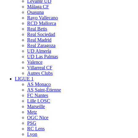
Levante UD
Málaga CF
Osasuna
Rayo Vallecano
RCD Mallorca
Real Betis
Real Sociedad
Real Madrid
Real Zaragoza
UD Almería
UD Las Palmas
Valence
Villarreal CF
Autres Clubs
LIGUE 1
AS Monaco
AS Saint-Étienne
FC Nantes
Lille LOSC
Marseille
Metz
OGC Nice
PSG
RC Lens
Lyon