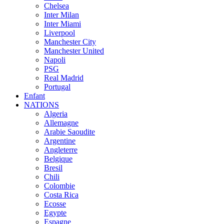
Chelsea
Inter Milan
Inter Miami
Liverpool
Manchester City
Manchester United
Napoli
PSG
Real Madrid
Portugal
Enfant
NATIONS
Algeria
Allemagne
Arabie Saoudite
Argentine
Angleterre
Belgique
Bresil
Chili
Colombie
Costa Rica
Ecosse
Egypte
Espagne