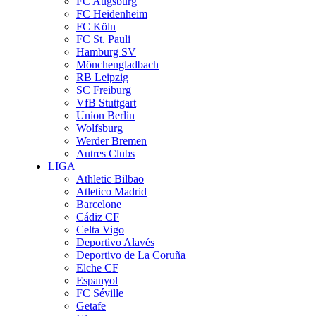
FC Augsburg
FC Heidenheim
FC Köln
FC St. Pauli
Hamburg SV
Mönchengladbach
RB Leipzig
SC Freiburg
VfB Stuttgart
Union Berlin
Wolfsburg
Werder Bremen
Autres Clubs
LIGA
Athletic Bilbao
Atletico Madrid
Barcelone
Cádiz CF
Celta Vigo
Deportivo Alavés
Deportivo de La Coruña
Elche CF
Espanyol
FC Séville
Getafe