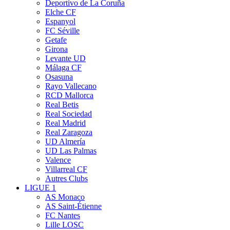
Deportivo de La Coruña
Elche CF
Espanyol
FC Séville
Getafe
Girona
Levante UD
Málaga CF
Osasuna
Rayo Vallecano
RCD Mallorca
Real Betis
Real Sociedad
Real Madrid
Real Zaragoza
UD Almería
UD Las Palmas
Valence
Villarreal CF
Autres Clubs
LIGUE 1
AS Monaco
AS Saint-Étienne
FC Nantes
Lille LOSC