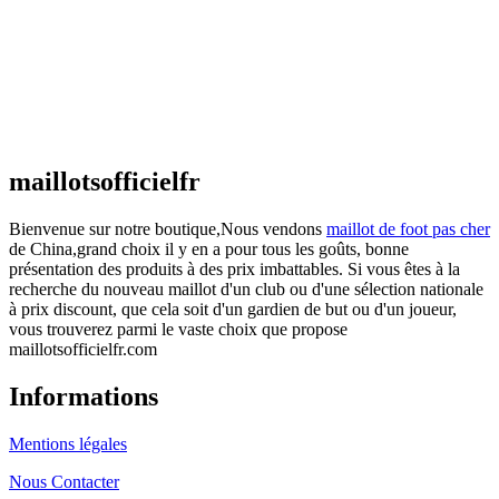
€
48.00
Le prix initial était : €48.00.
€
25.90
Le prix
actuel est : €25.90.
Maillot France Domicile 2026/2027
€
48.00
Le prix initial était : €48.00.
€
25.90
Le prix
actuel est : €25.90.
maillotsofficielfr
Bienvenue sur notre boutique,Nous vendons
maillot de foot pas cher
de China,grand choix il y en a pour tous les goûts, bonne
présentation des produits à des prix imbattables. Si vous êtes à la
recherche du nouveau maillot d'un club ou d'une sélection nationale
à prix discount, que cela soit d'un gardien de but ou d'un joueur,
vous trouverez parmi le vaste choix que propose
maillotsofficielfr.com
Informations
Mentions légales
Nous Contacter