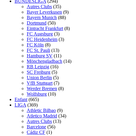
BUNDESLIGA
(294)
Autres Clubs
(35)
Bayer Leverkusen
(9)
Bayern Munich
(88)
Dortmund
(50)
Eintracht Frankfurt
(8)
FC Augsburg
(3)
FC Heidenheim
(3)
FC Köln
(8)
FC St. Pauli
(13)
Hamburg SV
(11)
Mönchengladbach
(14)
RB Leipzig
(16)
SC Freiburg
(5)
Union Berlin
(5)
VfB Stuttgart
(7)
Werder Bremen
(8)
Wolfsburg
(10)
Enfant
(665)
LIGA
(369)
Athletic Bilbao
(9)
Atletico Madrid
(34)
Autres Clubs
(13)
Barcelone
(56)
Cádiz CF
(1)