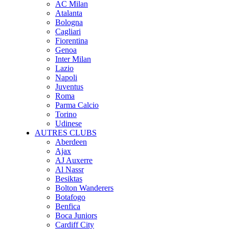
AC Milan
Atalanta
Bologna
Cagliari
Fiorentina
Genoa
Inter Milan
Lazio
Napoli
Juventus
Roma
Parma Calcio
Torino
Udinese
AUTRES CLUBS
Aberdeen
Ajax
AJ Auxerre
Al Nassr
Besiktas
Bolton Wanderers
Botafogo
Benfica
Boca Juniors
Cardiff City