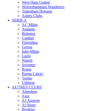
West Ham United
Wolverhampton Wanderers
Tottenham Hotspur
Autres Clubs
SERIE A
AC Milan
Atalanta
Bologna
Cagliari
Fiorentina
Genoa
Inter Milan
Lazio
Napoli
Juventus
Roma
Parma Calcio
Torino
Udinese
AUTRES CLUBS
Aberdeen
Ajax
AJ Auxerre
Al Nassr
Besiktas