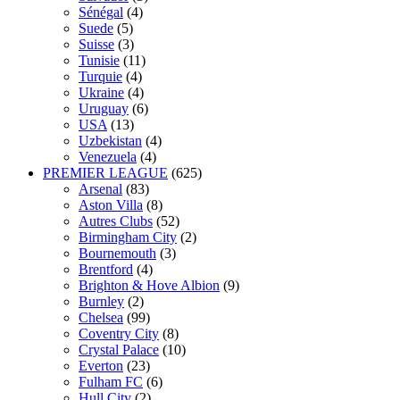
Sénégal
(4)
Suede
(5)
Suisse
(3)
Tunisie
(11)
Turquie
(4)
Ukraine
(4)
Uruguay
(6)
USA
(13)
Uzbekistan
(4)
Venezuela
(4)
PREMIER LEAGUE
(625)
Arsenal
(83)
Aston Villa
(8)
Autres Clubs
(52)
Birmingham City
(2)
Bournemouth
(3)
Brentford
(4)
Brighton & Hove Albion
(9)
Burnley
(2)
Chelsea
(99)
Coventry City
(8)
Crystal Palace
(10)
Everton
(23)
Fulham FC
(6)
Hull City
(2)