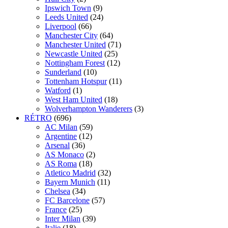
Ipswich Town
(9)
Leeds United
(24)
Liverpool
(66)
Manchester City
(64)
Manchester United
(71)
Newcastle United
(25)
Nottingham Forest
(12)
Sunderland
(10)
Tottenham Hotspur
(11)
Watford
(1)
West Ham United
(18)
Wolverhampton Wanderers
(3)
RÉTRO
(696)
AC Milan
(59)
Argentine
(12)
Arsenal
(36)
AS Monaco
(2)
AS Roma
(18)
Atletico Madrid
(32)
Bayern Munich
(11)
Chelsea
(34)
FC Barcelone
(57)
France
(25)
Inter Milan
(39)
Italie
(18)