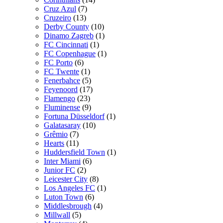
Cruz Azul
(7)
Cruzeiro
(13)
Derby County
(10)
Dinamo Zagreb
(1)
FC Cincinnati
(1)
FC Copenhague
(1)
FC Porto
(6)
FC Twente
(1)
Fenerbahce
(5)
Feyenoord
(17)
Flamengo
(23)
Fluminense
(9)
Fortuna Düsseldorf
(1)
Galatasaray
(10)
Grêmio
(7)
Hearts
(11)
Huddersfield Town
(1)
Inter Miami
(6)
Junior FC
(2)
Leicester City
(8)
Los Angeles FC
(1)
Luton Town
(6)
Middlesbrough
(4)
Millwall
(5)