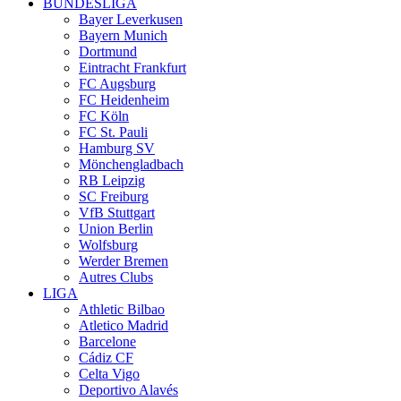
BUNDESLIGA
Bayer Leverkusen
Bayern Munich
Dortmund
Eintracht Frankfurt
FC Augsburg
FC Heidenheim
FC Köln
FC St. Pauli
Hamburg SV
Mönchengladbach
RB Leipzig
SC Freiburg
VfB Stuttgart
Union Berlin
Wolfsburg
Werder Bremen
Autres Clubs
LIGA
Athletic Bilbao
Atletico Madrid
Barcelone
Cádiz CF
Celta Vigo
Deportivo Alavés