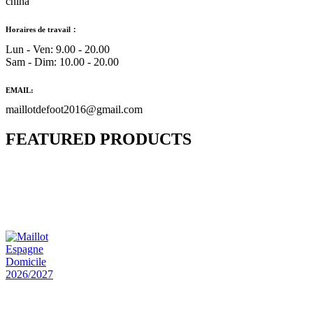
china
Horaires de travail：
Lun - Ven: 9.00 - 20.00
Sam - Dim: 10.00 - 20.00
EMAIL:
maillotdefoot2016@gmail.com
FEATURED PRODUCTS
Maillot Bresil Domicile 2026/2027
€
48.00
Le prix initial était : €48.00.
€
25.90
Le prix
actuel est : €25.90.
Maillot Espagne Domicile 2026/2027