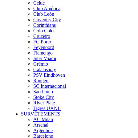
Celtic
Club América
Club León
Coventry City
Corinthians
Colo Colo
Cruzeiro
FC Porto
Feyenoord
Flamengo
Inter Miami
Grêmio
Galatasaray
PSV Eindhoven
Rangers
SC Internacional
Sao Paulo
Stoke City
River Plate
Tigres UANL
SURVÊTEMENTS
AC Milan
Arsenal
Argentine
Barcelone