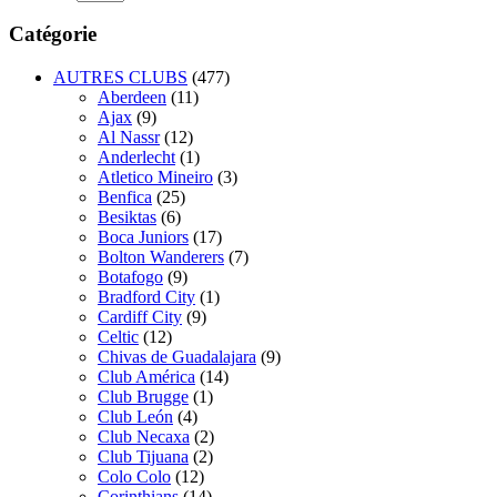
Catégorie
AUTRES CLUBS
(477)
Aberdeen
(11)
Ajax
(9)
Al Nassr
(12)
Anderlecht
(1)
Atletico Mineiro
(3)
Benfica
(25)
Besiktas
(6)
Boca Juniors
(17)
Bolton Wanderers
(7)
Botafogo
(9)
Bradford City
(1)
Cardiff City
(9)
Celtic
(12)
Chivas de Guadalajara
(9)
Club América
(14)
Club Brugge
(1)
Club León
(4)
Club Necaxa
(2)
Club Tijuana
(2)
Colo Colo
(12)
Corinthians
(14)