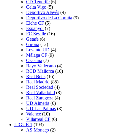
CD Tenerife
(6)
Celta Vigo
(5)
Deportivo Alavés
(9)
Deportivo de La Coruña
(9)
Elche CF
(5)
Espanyol
(7)
FC Séville
(16)
Getafe
(6)
Girona
(12)
Levante UD
(4)
Málaga CF
(9)
Osasuna
(7)
Rayo Vallecano
(4)
RCD Mallorca
(10)
Real Betis
(16)
Real Madrid
(85)
Real Sociedad
(4)
Real Valladolid
(8)
Real Zaragoza
(4)
UD Almería
(6)
UD Las Palmas
(8)
Valence
(10)
Villarreal CF
(6)
LIGUE 1
(193)
AS Monaco
(2)