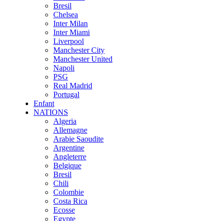
Bresil
Chelsea
Inter Milan
Inter Miami
Liverpool
Manchester City
Manchester United
Napoli
PSG
Real Madrid
Portugal
Enfant
NATIONS
Algeria
Allemagne
Arabie Saoudite
Argentine
Angleterre
Belgique
Bresil
Chili
Colombie
Costa Rica
Ecosse
Egypte