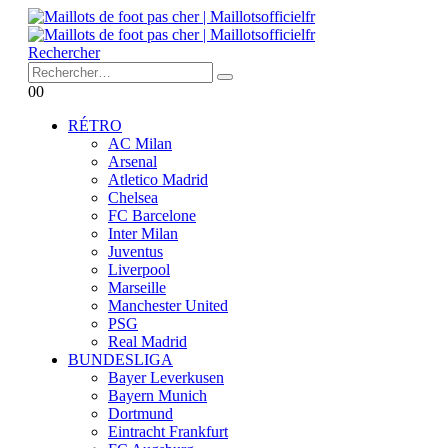
Rechercher
0
0
RÉTRO
AC Milan
Arsenal
Atletico Madrid
Chelsea
FC Barcelone
Inter Milan
Juventus
Liverpool
Marseille
Manchester United
PSG
Real Madrid
BUNDESLIGA
Bayer Leverkusen
Bayern Munich
Dortmund
Eintracht Frankfurt