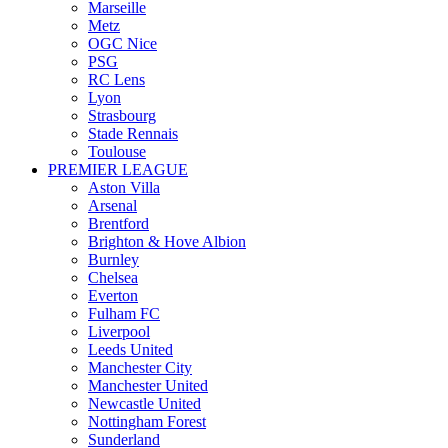
Marseille
Metz
OGC Nice
PSG
RC Lens
Lyon
Strasbourg
Stade Rennais
Toulouse
PREMIER LEAGUE
Aston Villa
Arsenal
Brentford
Brighton & Hove Albion
Burnley
Chelsea
Everton
Fulham FC
Liverpool
Leeds United
Manchester City
Manchester United
Newcastle United
Nottingham Forest
Sunderland