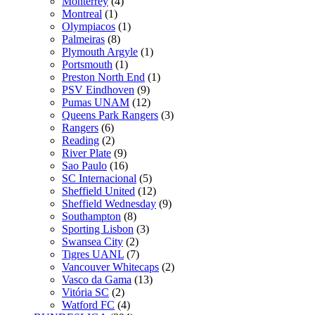
Monterrey
(4)
Montreal
(1)
Olympiacos
(1)
Palmeiras
(8)
Plymouth Argyle
(1)
Portsmouth
(1)
Preston North End
(1)
PSV Eindhoven
(9)
Pumas UNAM
(12)
Queens Park Rangers
(3)
Rangers
(6)
Reading
(2)
River Plate
(9)
Sao Paulo
(16)
SC Internacional
(5)
Sheffield United
(12)
Sheffield Wednesday
(9)
Southampton
(8)
Sporting Lisbon
(3)
Swansea City
(2)
Tigres UANL
(7)
Vancouver Whitecaps
(2)
Vasco da Gama
(13)
Vitória SC
(2)
Watford FC
(4)