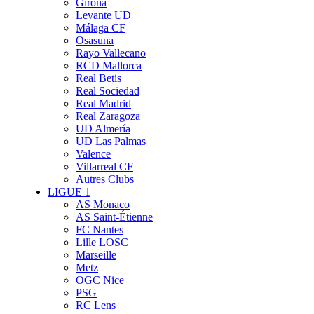
Girona
Levante UD
Málaga CF
Osasuna
Rayo Vallecano
RCD Mallorca
Real Betis
Real Sociedad
Real Madrid
Real Zaragoza
UD Almería
UD Las Palmas
Valence
Villarreal CF
Autres Clubs
LIGUE 1
AS Monaco
AS Saint-Étienne
FC Nantes
Lille LOSC
Marseille
Metz
OGC Nice
PSG
RC Lens