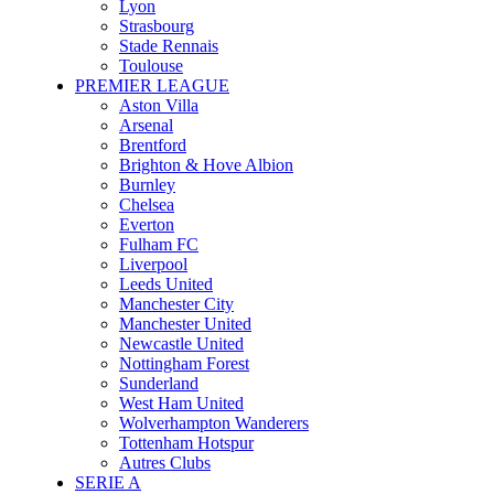
Lyon
Strasbourg
Stade Rennais
Toulouse
PREMIER LEAGUE
Aston Villa
Arsenal
Brentford
Brighton & Hove Albion
Burnley
Chelsea
Everton
Fulham FC
Liverpool
Leeds United
Manchester City
Manchester United
Newcastle United
Nottingham Forest
Sunderland
West Ham United
Wolverhampton Wanderers
Tottenham Hotspur
Autres Clubs
SERIE A