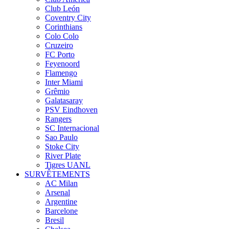
Club León
Coventry City
Corinthians
Colo Colo
Cruzeiro
FC Porto
Feyenoord
Flamengo
Inter Miami
Grêmio
Galatasaray
PSV Eindhoven
Rangers
SC Internacional
Sao Paulo
Stoke City
River Plate
Tigres UANL
SURVÊTEMENTS
AC Milan
Arsenal
Argentine
Barcelone
Bresil