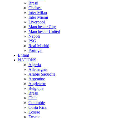
Bresil
Chelsea
Inter Milan
Inter Miami
Liverpool
Manchester City
Manchester United
Napoli
PSG
Real Madrid
Portugal
Enfant
NATIONS
Algeria
Allemagne
Arabie Saoudite
Argentine
Angleterre
Belgique
Bresil
Chili
Colombie
Costa Rica
Ecosse
Egypte