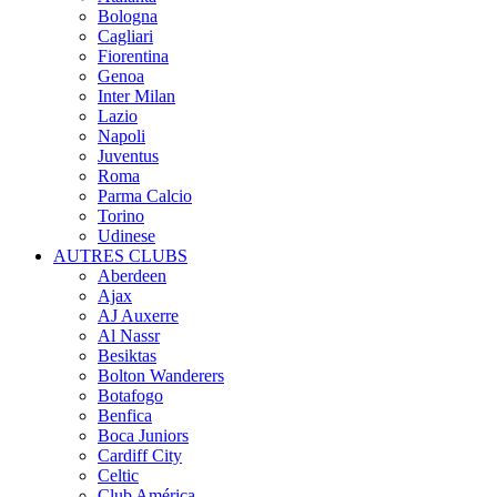
Bologna
Cagliari
Fiorentina
Genoa
Inter Milan
Lazio
Napoli
Juventus
Roma
Parma Calcio
Torino
Udinese
AUTRES CLUBS
Aberdeen
Ajax
AJ Auxerre
Al Nassr
Besiktas
Bolton Wanderers
Botafogo
Benfica
Boca Juniors
Cardiff City
Celtic
Club América