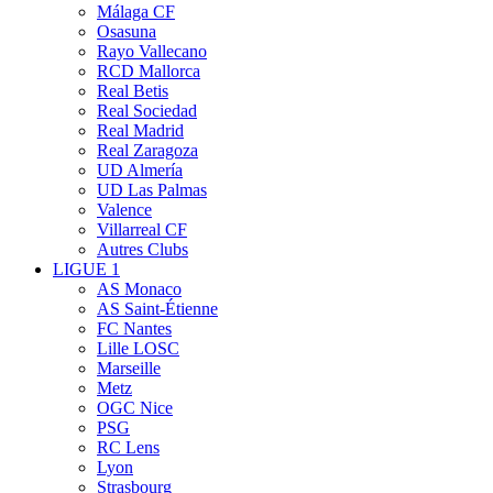
Málaga CF
Osasuna
Rayo Vallecano
RCD Mallorca
Real Betis
Real Sociedad
Real Madrid
Real Zaragoza
UD Almería
UD Las Palmas
Valence
Villarreal CF
Autres Clubs
LIGUE 1
AS Monaco
AS Saint-Étienne
FC Nantes
Lille LOSC
Marseille
Metz
OGC Nice
PSG
RC Lens
Lyon
Strasbourg