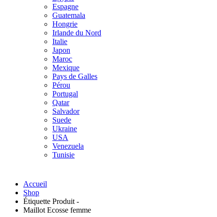
Espagne
Guatemala
Hongrie
Irlande du Nord
Italie
Japon
Maroc
Mexique
Pays de Galles
Pérou
Portugal
Qatar
Salvador
Suede
Ukraine
USA
Venezuela
Tunisie
Accueil
Shop
Étiquette Produit -
Maillot Ecosse femme