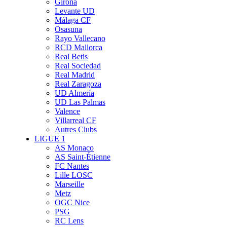
Girona
Levante UD
Málaga CF
Osasuna
Rayo Vallecano
RCD Mallorca
Real Betis
Real Sociedad
Real Madrid
Real Zaragoza
UD Almería
UD Las Palmas
Valence
Villarreal CF
Autres Clubs
LIGUE 1
AS Monaco
AS Saint-Étienne
FC Nantes
Lille LOSC
Marseille
Metz
OGC Nice
PSG
RC Lens