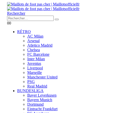
Rechercher
0
0
RÉTRO
AC Milan
Arsenal
Atletico Madrid
Chelsea
FC Barcelone
Inter Milan
Juventus
Liverpool
Marseille
Manchester United
PSG
Real Madrid
BUNDESLIGA
Bayer Leverkusen
Bayern Munich
Dortmund
Eintracht Frankfurt