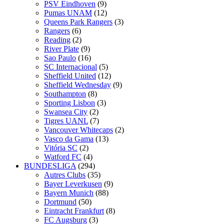
PSV Eindhoven
(9)
Pumas UNAM
(12)
Queens Park Rangers
(3)
Rangers
(6)
Reading
(2)
River Plate
(9)
Sao Paulo
(16)
SC Internacional
(5)
Sheffield United
(12)
Sheffield Wednesday
(9)
Southampton
(8)
Sporting Lisbon
(3)
Swansea City
(2)
Tigres UANL
(7)
Vancouver Whitecaps
(2)
Vasco da Gama
(13)
Vitória SC
(2)
Watford FC
(4)
BUNDESLIGA
(294)
Autres Clubs
(35)
Bayer Leverkusen
(9)
Bayern Munich
(88)
Dortmund
(50)
Eintracht Frankfurt
(8)
FC Augsburg
(3)