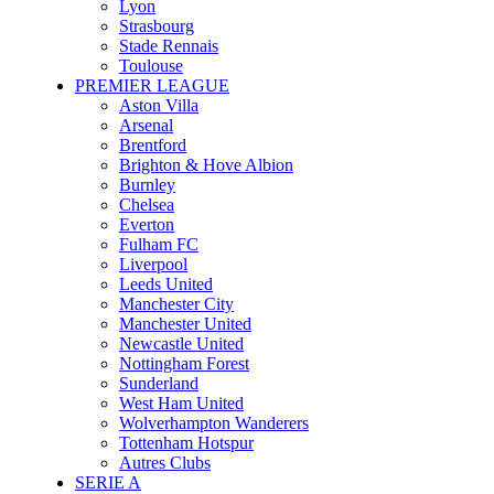
Lyon
Strasbourg
Stade Rennais
Toulouse
PREMIER LEAGUE
Aston Villa
Arsenal
Brentford
Brighton & Hove Albion
Burnley
Chelsea
Everton
Fulham FC
Liverpool
Leeds United
Manchester City
Manchester United
Newcastle United
Nottingham Forest
Sunderland
West Ham United
Wolverhampton Wanderers
Tottenham Hotspur
Autres Clubs
SERIE A