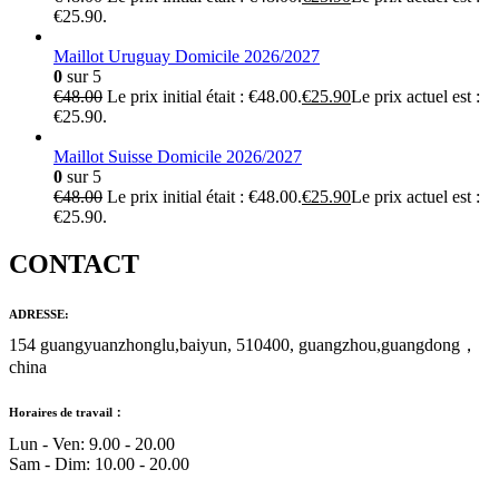
€25.90.
Maillot Uruguay Domicile 2026/2027
0
sur 5
€
48.00
Le prix initial était : €48.00.
€
25.90
Le prix actuel est :
€25.90.
Maillot Suisse Domicile 2026/2027
0
sur 5
€
48.00
Le prix initial était : €48.00.
€
25.90
Le prix actuel est :
€25.90.
CONTACT
ADRESSE:
154 guangyuanzhonglu,baiyun, 510400, guangzhou,guangdong，
china
Horaires de travail：
Lun - Ven: 9.00 - 20.00
Sam - Dim: 10.00 - 20.00