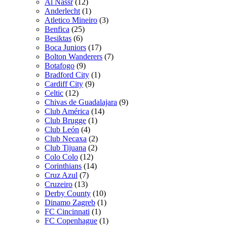
Al Nassr
(12)
Anderlecht
(1)
Atletico Mineiro
(3)
Benfica
(25)
Besiktas
(6)
Boca Juniors
(17)
Bolton Wanderers
(7)
Botafogo
(9)
Bradford City
(1)
Cardiff City
(9)
Celtic
(12)
Chivas de Guadalajara
(9)
Club América
(14)
Club Brugge
(1)
Club León
(4)
Club Necaxa
(2)
Club Tijuana
(2)
Colo Colo
(12)
Corinthians
(14)
Cruz Azul
(7)
Cruzeiro
(13)
Derby County
(10)
Dinamo Zagreb
(1)
FC Cincinnati
(1)
FC Copenhague
(1)