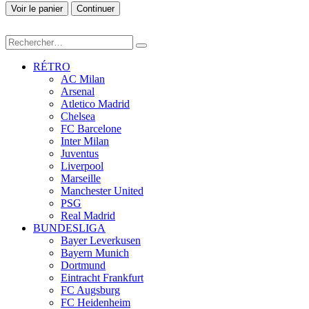
Voir le panier
Continuer
RÉTRO
AC Milan
Arsenal
Atletico Madrid
Chelsea
FC Barcelone
Inter Milan
Juventus
Liverpool
Marseille
Manchester United
PSG
Real Madrid
BUNDESLIGA
Bayer Leverkusen
Bayern Munich
Dortmund
Eintracht Frankfurt
FC Augsburg
FC Heidenheim