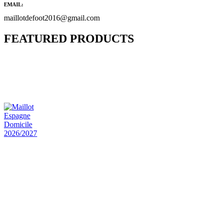
EMAIL:
maillotdefoot2016@gmail.com
FEATURED PRODUCTS
Maillot Bresil Domicile 2026/2027
€
48.00
Le prix initial était : €48.00.
€
25.90
Le prix
actuel est : €25.90.
Maillot Espagne Domicile 2026/2027
€
48.00
Le prix initial était : €48.00.
€
25.90
Le prix
actuel est : €25.90.
Maillot France Domicile 2026/2027
€
48.00
Le prix initial était : €48.00.
€
25.90
Le prix