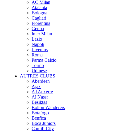
AC Milan
Atalanta
Bologna
Cagliari
Fiorentina
Genoa
Inter Milan
Lazio
Napoli
Juventus
Roma
Parma Calcio
Torino
Udinese
AUTRES CLUBS
Aberdeen
Ajax
AJ Auxerre
Al Nassr
Besiktas
Bolton Wanderers
Botafogo
Benfica
Boca Juniors
Cardiff City