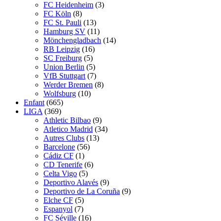
FC Heidenheim
(3)
FC Köln
(8)
FC St. Pauli
(13)
Hamburg SV
(11)
Mönchengladbach
(14)
RB Leipzig
(16)
SC Freiburg
(5)
Union Berlin
(5)
VfB Stuttgart
(7)
Werder Bremen
(8)
Wolfsburg
(10)
Enfant
(665)
LIGA
(369)
Athletic Bilbao
(9)
Atletico Madrid
(34)
Autres Clubs
(13)
Barcelone
(56)
Cádiz CF
(1)
CD Tenerife
(6)
Celta Vigo
(5)
Deportivo Alavés
(9)
Deportivo de La Coruña
(9)
Elche CF
(5)
Espanyol
(7)
FC Séville
(16)