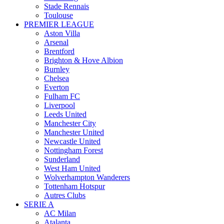
Stade Rennais
Toulouse
PREMIER LEAGUE
Aston Villa
Arsenal
Brentford
Brighton & Hove Albion
Burnley
Chelsea
Everton
Fulham FC
Liverpool
Leeds United
Manchester City
Manchester United
Newcastle United
Nottingham Forest
Sunderland
West Ham United
Wolverhampton Wanderers
Tottenham Hotspur
Autres Clubs
SERIE A
AC Milan
Atalanta