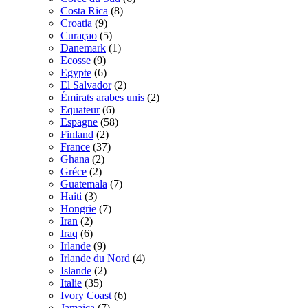
Costa Rica
(8)
Croatia
(9)
Curaçao
(5)
Danemark
(1)
Ecosse
(9)
Egypte
(6)
El Salvador
(2)
Émirats arabes unis
(2)
Equateur
(6)
Espagne
(58)
Finland
(2)
France
(37)
Ghana
(2)
Gréce
(2)
Guatemala
(7)
Haiti
(3)
Hongrie
(7)
Iran
(2)
Iraq
(6)
Irlande
(9)
Irlande du Nord
(4)
Islande
(2)
Italie
(35)
Ivory Coast
(6)
Jamaica
(7)