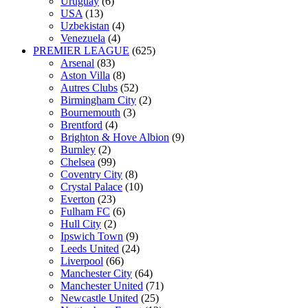
Uruguay
(6)
USA
(13)
Uzbekistan
(4)
Venezuela
(4)
PREMIER LEAGUE
(625)
Arsenal
(83)
Aston Villa
(8)
Autres Clubs
(52)
Birmingham City
(2)
Bournemouth
(3)
Brentford
(4)
Brighton & Hove Albion
(9)
Burnley
(2)
Chelsea
(99)
Coventry City
(8)
Crystal Palace
(10)
Everton
(23)
Fulham FC
(6)
Hull City
(2)
Ipswich Town
(9)
Leeds United
(24)
Liverpool
(66)
Manchester City
(64)
Manchester United
(71)
Newcastle United
(25)