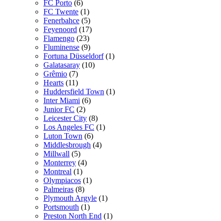
FC Porto
(6)
FC Twente
(1)
Fenerbahce
(5)
Feyenoord
(17)
Flamengo
(23)
Fluminense
(9)
Fortuna Düsseldorf
(1)
Galatasaray
(10)
Grêmio
(7)
Hearts
(11)
Huddersfield Town
(1)
Inter Miami
(6)
Junior FC
(2)
Leicester City
(8)
Los Angeles FC
(1)
Luton Town
(6)
Middlesbrough
(4)
Millwall
(5)
Monterrey
(4)
Montreal
(1)
Olympiacos
(1)
Palmeiras
(8)
Plymouth Argyle
(1)
Portsmouth
(1)
Preston North End
(1)