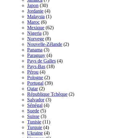
Japon
(30)
Jordanie
(4)
Malaysia
(1)
Maroc
(6)
Mexique
(62)
Nigeria
(3)
Norvege
(8)
Nouvelle-Zélande
(2)
Panama
(3)
Paraguay
(4)
Pays de Galles
(4)
Pays-Bas
(18)
Pérou
(4)
Pologne
(2)
Portugal
(39)
Qatar
(2)
République Tchèque
(2)
Salvador
(3)
Sénégal
(4)
Suede
(5)
Suisse
(3)
Tunisie
(11)
Turquie
(4)
Ukraine
(4)