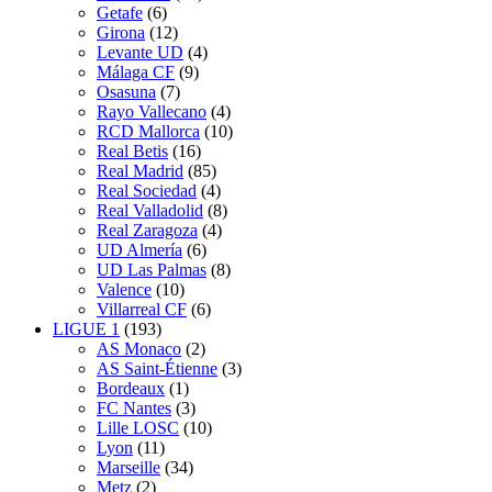
Getafe
(6)
Girona
(12)
Levante UD
(4)
Málaga CF
(9)
Osasuna
(7)
Rayo Vallecano
(4)
RCD Mallorca
(10)
Real Betis
(16)
Real Madrid
(85)
Real Sociedad
(4)
Real Valladolid
(8)
Real Zaragoza
(4)
UD Almería
(6)
UD Las Palmas
(8)
Valence
(10)
Villarreal CF
(6)
LIGUE 1
(193)
AS Monaco
(2)
AS Saint-Étienne
(3)
Bordeaux
(1)
FC Nantes
(3)
Lille LOSC
(10)
Lyon
(11)
Marseille
(34)
Metz
(2)