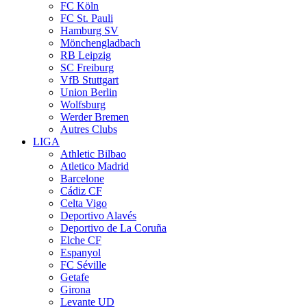
FC Köln
FC St. Pauli
Hamburg SV
Mönchengladbach
RB Leipzig
SC Freiburg
VfB Stuttgart
Union Berlin
Wolfsburg
Werder Bremen
Autres Clubs
LIGA
Athletic Bilbao
Atletico Madrid
Barcelone
Cádiz CF
Celta Vigo
Deportivo Alavés
Deportivo de La Coruña
Elche CF
Espanyol
FC Séville
Getafe
Girona
Levante UD