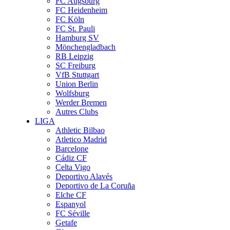
FC Augsburg
FC Heidenheim
FC Köln
FC St. Pauli
Hamburg SV
Mönchengladbach
RB Leipzig
SC Freiburg
VfB Stuttgart
Union Berlin
Wolfsburg
Werder Bremen
Autres Clubs
LIGA
Athletic Bilbao
Atletico Madrid
Barcelone
Cádiz CF
Celta Vigo
Deportivo Alavés
Deportivo de La Coruña
Elche CF
Espanyol
FC Séville
Getafe