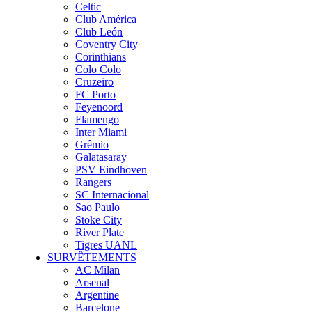
Celtic
Club América
Club León
Coventry City
Corinthians
Colo Colo
Cruzeiro
FC Porto
Feyenoord
Flamengo
Inter Miami
Grêmio
Galatasaray
PSV Eindhoven
Rangers
SC Internacional
Sao Paulo
Stoke City
River Plate
Tigres UANL
SURVÊTEMENTS
AC Milan
Arsenal
Argentine
Barcelone