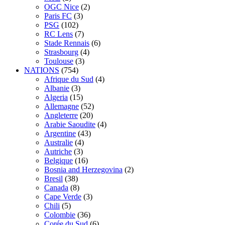
OGC Nice
(2)
Paris FC
(3)
PSG
(102)
RC Lens
(7)
Stade Rennais
(6)
Strasbourg
(4)
Toulouse
(3)
NATIONS
(754)
Afrique du Sud
(4)
Albanie
(3)
Algeria
(15)
Allemagne
(52)
Angleterre
(20)
Arabie Saoudite
(4)
Argentine
(43)
Australie
(4)
Autriche
(3)
Belgique
(16)
Bosnia and Herzegovina
(2)
Bresil
(38)
Canada
(8)
Cape Verde
(3)
Chili
(5)
Colombie
(36)
Corée du Sud
(6)