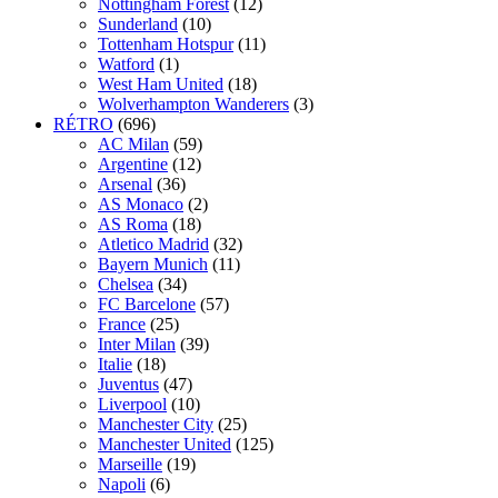
Nottingham Forest
(12)
Sunderland
(10)
Tottenham Hotspur
(11)
Watford
(1)
West Ham United
(18)
Wolverhampton Wanderers
(3)
RÉTRO
(696)
AC Milan
(59)
Argentine
(12)
Arsenal
(36)
AS Monaco
(2)
AS Roma
(18)
Atletico Madrid
(32)
Bayern Munich
(11)
Chelsea
(34)
FC Barcelone
(57)
France
(25)
Inter Milan
(39)
Italie
(18)
Juventus
(47)
Liverpool
(10)
Manchester City
(25)
Manchester United
(125)
Marseille
(19)
Napoli
(6)