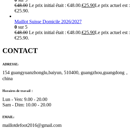
€
48.00
Le prix initial était : €48.00.
€
25.90
Le prix actuel est :
€25.90.
Maillot Suisse Domicile 2026/2027
0
sur 5
€
48.00
Le prix initial était : €48.00.
€
25.90
Le prix actuel est :
€25.90.
CONTACT
ADRESSE:
154 guangyuanzhonglu,baiyun, 510400, guangzhou,guangdong，
china
Horaires de travail：
Lun - Ven: 9.00 - 20.00
Sam - Dim: 10.00 - 20.00
EMAIL:
maillotdefoot2016@gmail.com