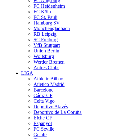
FC Augsburg
FC Heidenheim
FC Köln
FC St. Pauli
Hamburg SV
Mönchengladbach
RB Leipzig
SC Freiburg
VfB Stuttgart
Union Berlin
Wolfsburg
Werder Bremen
Autres Clubs
LIGA
Athletic Bilbao
Atletico Madrid
Barcelone
Cádiz CF
Celta Vigo
Deportivo Alavés
Deportivo de La Coruña
Elche CF
Espanyol
FC Séville
Getafe