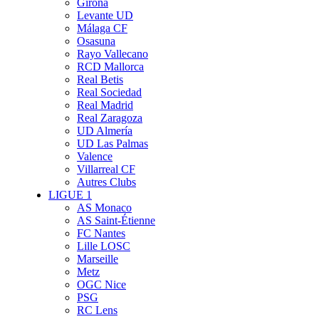
Girona
Levante UD
Málaga CF
Osasuna
Rayo Vallecano
RCD Mallorca
Real Betis
Real Sociedad
Real Madrid
Real Zaragoza
UD Almería
UD Las Palmas
Valence
Villarreal CF
Autres Clubs
LIGUE 1
AS Monaco
AS Saint-Étienne
FC Nantes
Lille LOSC
Marseille
Metz
OGC Nice
PSG
RC Lens