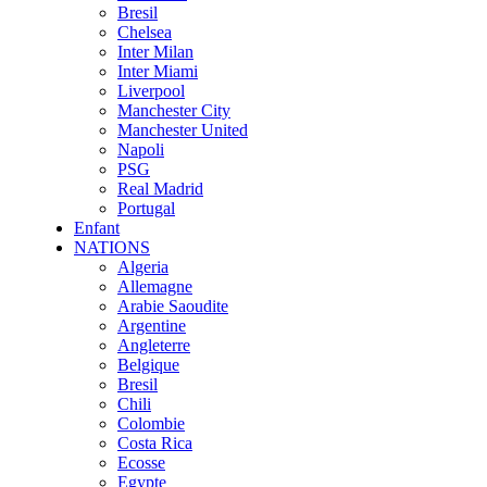
Bresil
Chelsea
Inter Milan
Inter Miami
Liverpool
Manchester City
Manchester United
Napoli
PSG
Real Madrid
Portugal
Enfant
NATIONS
Algeria
Allemagne
Arabie Saoudite
Argentine
Angleterre
Belgique
Bresil
Chili
Colombie
Costa Rica
Ecosse
Egypte