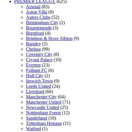
PREMIER LEAGUE
(625)
Arsenal
(83)
Aston Villa
(8)
Autres Clubs
(52)
Birmingham City
(2)
Bournemouth
(3)
Brentford
(4)
Brighton & Hove Albion
(9)
Burnley
(2)
Chelsea
(99)
Coventry City
(8)
Crystal Palace
(10)
Everton
(23)
Fulham FC
(6)
Hull City
(2)
Ipswich Town
(9)
Leeds United
(24)
Liverpool
(66)
Manchester City
(64)
Manchester United
(71)
Newcastle United
(25)
Nottingham Forest
(12)
Sunderland
(10)
Tottenham Hotspur
(11)
Watford
(1)