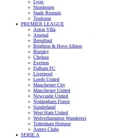
Lyon
Strasbourg
Stade Rennais
Toulouse
PREMIER LEAGUE
Aston Villa
Arsenal
Brentford
Brighton & Hove Albion
Burnley
Chelsea
Everton
Fulham FC
Liverpool
Leeds United
Manchester City
Manchester United
Newcastle United
Nottingham Forest
Sunderland
West Ham United
Wolverhampton Wanderers
Tottenham Hotspur
Autres Clubs
SERIE A