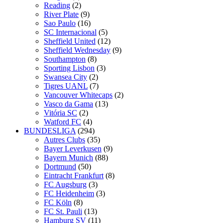
Reading
(2)
River Plate
(9)
Sao Paulo
(16)
SC Internacional
(5)
Sheffield United
(12)
Sheffield Wednesday
(9)
Southampton
(8)
Sporting Lisbon
(3)
Swansea City
(2)
Tigres UANL
(7)
Vancouver Whitecaps
(2)
Vasco da Gama
(13)
Vitória SC
(2)
Watford FC
(4)
BUNDESLIGA
(294)
Autres Clubs
(35)
Bayer Leverkusen
(9)
Bayern Munich
(88)
Dortmund
(50)
Eintracht Frankfurt
(8)
FC Augsburg
(3)
FC Heidenheim
(3)
FC Köln
(8)
FC St. Pauli
(13)
Hamburg SV
(11)