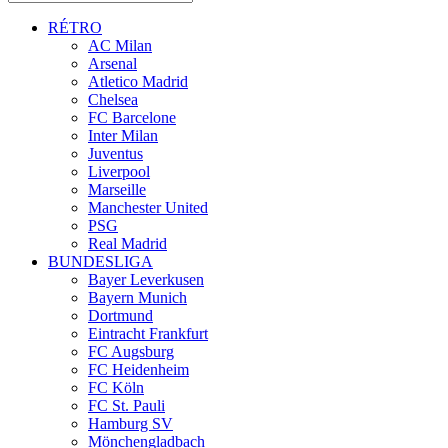
RÉTRO
AC Milan
Arsenal
Atletico Madrid
Chelsea
FC Barcelone
Inter Milan
Juventus
Liverpool
Marseille
Manchester United
PSG
Real Madrid
BUNDESLIGA
Bayer Leverkusen
Bayern Munich
Dortmund
Eintracht Frankfurt
FC Augsburg
FC Heidenheim
FC Köln
FC St. Pauli
Hamburg SV
Mönchengladbach