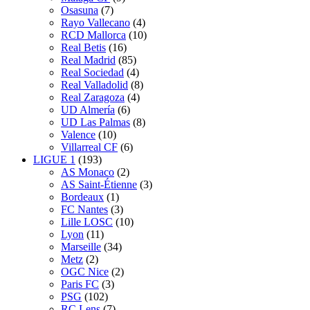
Osasuna
(7)
Rayo Vallecano
(4)
RCD Mallorca
(10)
Real Betis
(16)
Real Madrid
(85)
Real Sociedad
(4)
Real Valladolid
(8)
Real Zaragoza
(4)
UD Almería
(6)
UD Las Palmas
(8)
Valence
(10)
Villarreal CF
(6)
LIGUE 1
(193)
AS Monaco
(2)
AS Saint-Étienne
(3)
Bordeaux
(1)
FC Nantes
(3)
Lille LOSC
(10)
Lyon
(11)
Marseille
(34)
Metz
(2)
OGC Nice
(2)
Paris FC
(3)
PSG
(102)
RC Lens
(7)