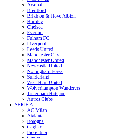
Arsenal
Brentford
Brighton & Hove Albion
Burnley
Chelsea
Everton
Fulham FC
Liverpool
Leeds United
Manchester City
Manchester United
Newcastle United
Nottingham Forest
Sunderland
West Ham United
Wolverhampton Wanderers
Tottenham Hotspur
Autres Clubs
SERIE A
AC Milan
Atalanta
Bologna
Cagliari
Fiorentina
Genoa