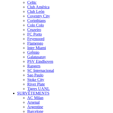
Celtic
Club América
Club León
Coventry City
Corinthians
Colo Colo
Cruzeiro
FC Porto
Feyenoord
Flamengo
Inter Miami
Grêmio
Galatasaray
PSV Eindhoven
Rangers
SC Internacional
Sao Paulo
Stoke City
River Plate
Tigres UANL
SURVÊTEMENTS
AC Milan
Arsenal
Argentine
Barcelone