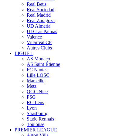
Real Betis
Real Sociedad
Real Madrid
Real Zaragoza
UD Almería
UD Las Palmas
Valence
Villarreal CF
Autres Clubs
LIGUE 1
AS Monaco
AS Saint-Étienne
FC Nantes
Lille LOSC
Marseille
Metz
OGC Nice
PSG
RC Lens
Lyon
Strasbourg
Stade Rennais
Toulouse
PREMIER LEAGUE
Aston Villa