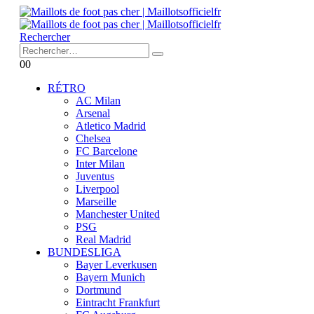
Rechercher
0
0
RÉTRO
AC Milan
Arsenal
Atletico Madrid
Chelsea
FC Barcelone
Inter Milan
Juventus
Liverpool
Marseille
Manchester United
PSG
Real Madrid
BUNDESLIGA
Bayer Leverkusen
Bayern Munich
Dortmund
Eintracht Frankfurt