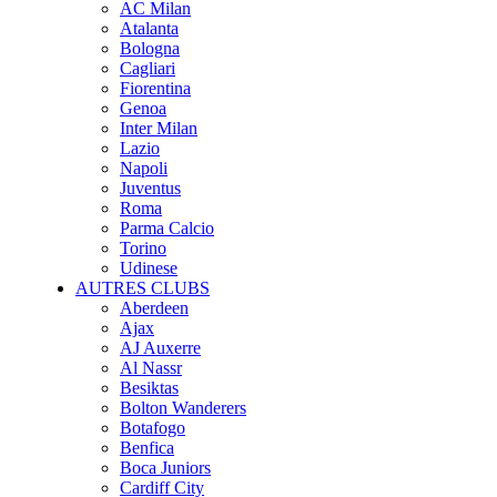
AC Milan
Atalanta
Bologna
Cagliari
Fiorentina
Genoa
Inter Milan
Lazio
Napoli
Juventus
Roma
Parma Calcio
Torino
Udinese
AUTRES CLUBS
Aberdeen
Ajax
AJ Auxerre
Al Nassr
Besiktas
Bolton Wanderers
Botafogo
Benfica
Boca Juniors
Cardiff City