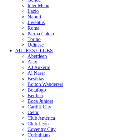
Inter Milan
Lazio
Napoli
Juventus
Roma
Parma Calcio
Torino
Udinese
AUTRES CLUBS
Aberdeen
Ajax
AJ Auxerre
Al Nassr
Besiktas
Bolton Wanderers
Botafogo
Benfica
Boca Juniors
Cardiff City
Celtic
Club América
Club León
Coventry City
Corinthians