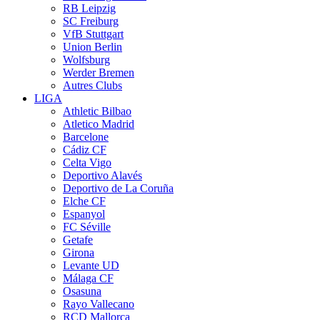
RB Leipzig
SC Freiburg
VfB Stuttgart
Union Berlin
Wolfsburg
Werder Bremen
Autres Clubs
LIGA
Athletic Bilbao
Atletico Madrid
Barcelone
Cádiz CF
Celta Vigo
Deportivo Alavés
Deportivo de La Coruña
Elche CF
Espanyol
FC Séville
Getafe
Girona
Levante UD
Málaga CF
Osasuna
Rayo Vallecano
RCD Mallorca