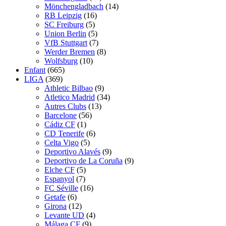
Mönchengladbach
(14)
RB Leipzig
(16)
SC Freiburg
(5)
Union Berlin
(5)
VfB Stuttgart
(7)
Werder Bremen
(8)
Wolfsburg
(10)
Enfant
(665)
LIGA
(369)
Athletic Bilbao
(9)
Atletico Madrid
(34)
Autres Clubs
(13)
Barcelone
(56)
Cádiz CF
(1)
CD Tenerife
(6)
Celta Vigo
(5)
Deportivo Alavés
(9)
Deportivo de La Coruña
(9)
Elche CF
(5)
Espanyol
(7)
FC Séville
(16)
Getafe
(6)
Girona
(12)
Levante UD
(4)
Málaga CF
(9)