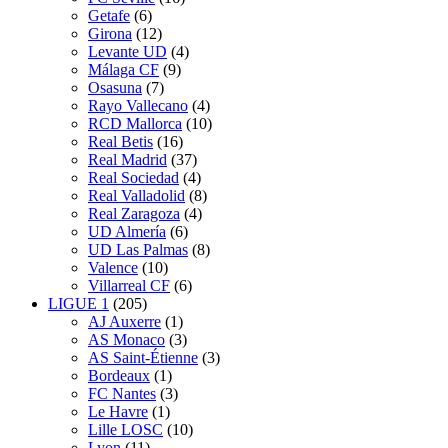
Getafe
(6)
Girona
(12)
Levante UD
(4)
Málaga CF
(9)
Osasuna
(7)
Rayo Vallecano
(4)
RCD Mallorca
(10)
Real Betis
(16)
Real Madrid
(37)
Real Sociedad
(4)
Real Valladolid
(8)
Real Zaragoza
(4)
UD Almería
(6)
UD Las Palmas
(8)
Valence
(10)
Villarreal CF
(6)
LIGUE 1
(205)
AJ Auxerre
(1)
AS Monaco
(3)
AS Saint-Étienne
(3)
Bordeaux
(1)
FC Nantes
(3)
Le Havre
(1)
Lille LOSC
(10)
Lyon
(11)