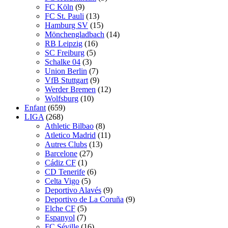
FC Köln
(9)
FC St. Pauli
(13)
Hamburg SV
(15)
Mönchengladbach
(14)
RB Leipzig
(16)
SC Freiburg
(5)
Schalke 04
(3)
Union Berlin
(7)
VfB Stuttgart
(9)
Werder Bremen
(12)
Wolfsburg
(10)
Enfant
(659)
LIGA
(268)
Athletic Bilbao
(8)
Atletico Madrid
(11)
Autres Clubs
(13)
Barcelone
(27)
Cádiz CF
(1)
CD Tenerife
(6)
Celta Vigo
(5)
Deportivo Alavés
(9)
Deportivo de La Coruña
(9)
Elche CF
(5)
Espanyol
(7)
FC Séville
(16)