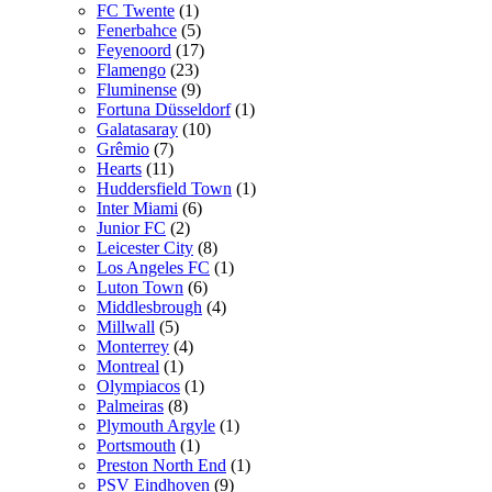
FC Twente
(1)
Fenerbahce
(5)
Feyenoord
(17)
Flamengo
(23)
Fluminense
(9)
Fortuna Düsseldorf
(1)
Galatasaray
(10)
Grêmio
(7)
Hearts
(11)
Huddersfield Town
(1)
Inter Miami
(6)
Junior FC
(2)
Leicester City
(8)
Los Angeles FC
(1)
Luton Town
(6)
Middlesbrough
(4)
Millwall
(5)
Monterrey
(4)
Montreal
(1)
Olympiacos
(1)
Palmeiras
(8)
Plymouth Argyle
(1)
Portsmouth
(1)
Preston North End
(1)
PSV Eindhoven
(9)