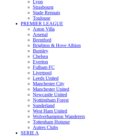
Lyon
Strasbourg
Stade Rennais
Toulouse
PREMIER LEAGUE
Aston Villa
Arsenal
Brentford
Brighton & Hove Albion
Burnley
Chelsea
Everton
Fulham FC
Liverpool
Leeds United
Manchester City
Manchester United
Newcastle United
Nottingham Forest
Sunderland
West Ham United
Wolverhampton Wanderers
Tottenham Hotspur
Autres Clubs
SERIE A