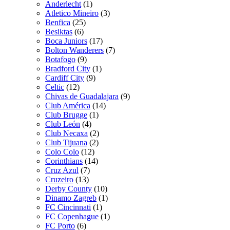
Anderlecht
(1)
Atletico Mineiro
(3)
Benfica
(25)
Besiktas
(6)
Boca Juniors
(17)
Bolton Wanderers
(7)
Botafogo
(9)
Bradford City
(1)
Cardiff City
(9)
Celtic
(12)
Chivas de Guadalajara
(9)
Club América
(14)
Club Brugge
(1)
Club León
(4)
Club Necaxa
(2)
Club Tijuana
(2)
Colo Colo
(12)
Corinthians
(14)
Cruz Azul
(7)
Cruzeiro
(13)
Derby County
(10)
Dinamo Zagreb
(1)
FC Cincinnati
(1)
FC Copenhague
(1)
FC Porto
(6)