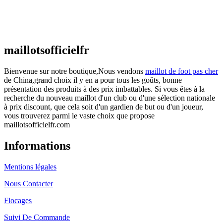
Maillot France Domicile 2026/2027
€
48.00
Le prix initial était : €48.00.
€
25.90
Le prix
actuel est : €25.90.
maillotsofficielfr
Bienvenue sur notre boutique,Nous vendons
maillot de foot pas cher
de China,grand choix il y en a pour tous les goûts, bonne
présentation des produits à des prix imbattables. Si vous êtes à la
recherche du nouveau maillot d'un club ou d'une sélection nationale
à prix discount, que cela soit d'un gardien de but ou d'un joueur,
vous trouverez parmi le vaste choix que propose
maillotsofficielfr.com
Informations
Mentions légales
Nous Contacter
Flocages
Suivi De Commande