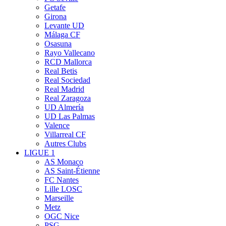
Getafe
Girona
Levante UD
Málaga CF
Osasuna
Rayo Vallecano
RCD Mallorca
Real Betis
Real Sociedad
Real Madrid
Real Zaragoza
UD Almería
UD Las Palmas
Valence
Villarreal CF
Autres Clubs
LIGUE 1
AS Monaco
AS Saint-Étienne
FC Nantes
Lille LOSC
Marseille
Metz
OGC Nice
PSG