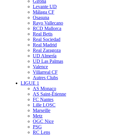
Girona
Levante UD
Málaga CF
Osasuna
Rayo Vallecano
RCD Mallorca
Real Betis
Real Sociedad
Real Madrid
Real Zaragoza
UD Almería
UD Las Palmas
Valence
Villarreal CF
Autres Clubs
LIGUE 1
AS Monaco
AS Saint-Étienne
FC Nantes
Lille LOSC
Marseille
Metz
OGC Nice
PSG
RC Lens