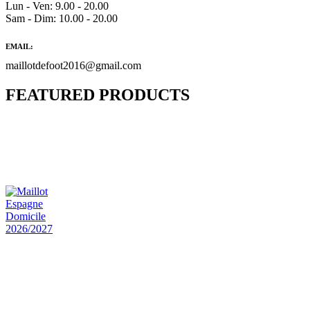
Lun - Ven: 9.00 - 20.00
Sam - Dim: 10.00 - 20.00
EMAIL:
maillotdefoot2016@gmail.com
FEATURED PRODUCTS
Maillot Bresil Domicile 2026/2027
€
48.00
Le prix initial était : €48.00.
€
25.90
Le prix
actuel est : €25.90.
Maillot Espagne Domicile 2026/2027
€
48.00
Le prix initial était : €48.00.
€
25.90
Le prix
actuel est : €25.90.