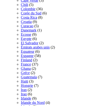
Cape Verde
(3)
Chili
(5)
Colombie
(36)
Corée du Sud
(6)
Costa Rica
(8)
Croatia
(9)
Curaçao
(5)
Danemark
(1)
Ecosse
(9)
Egypte
(6)
El Salvador
(2)
Émirats arabes unis
(2)
Equateur
(6)
Espagne
(58)
Finland
(2)
France
(37)
Ghana
(2)
Gréce
(2)
Guatemala
(7)
Haiti
(3)
Hongrie
(7)
Iran
(2)
Iraq
(6)
Irlande
(9)
Irlande du Nord
(4)