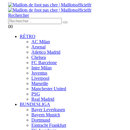
Rechercher
0
0
RÉTRO
AC Milan
Arsenal
Atletico Madrid
Chelsea
FC Barcelone
Inter Milan
Juventus
Liverpool
Marseille
Manchester United
PSG
Real Madrid
BUNDESLIGA
Bayer Leverkusen
Bayern Munich
Dortmund
Eintracht Frankfurt