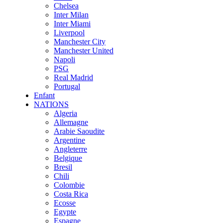
Chelsea
Inter Milan
Inter Miami
Liverpool
Manchester City
Manchester United
Napoli
PSG
Real Madrid
Portugal
Enfant
NATIONS
Algeria
Allemagne
Arabie Saoudite
Argentine
Angleterre
Belgique
Bresil
Chili
Colombie
Costa Rica
Ecosse
Egypte
Espagne