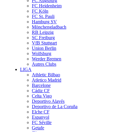
FC Augsburg
FC Heidenheim
FC Köln
FC St. Pauli
Hamburg SV
Mönchengladbach
RB Leipzig
SC Freiburg
VfB Stuttgart
Union Berlin
Wolfsburg
Werder Bremen
Autres Clubs
LIGA
Athletic Bilbao
Atletico Madrid
Barcelone
Cádiz CF
Celta Vigo
Deportivo Alavés
Deportivo de La Coruña
Elche CF
Espanyol
FC Séville
Getafe