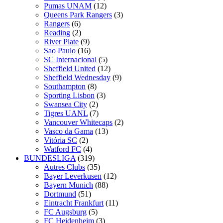
Pumas UNAM
(12)
Queens Park Rangers
(3)
Rangers
(6)
Reading
(2)
River Plate
(9)
Sao Paulo
(16)
SC Internacional
(5)
Sheffield United
(12)
Sheffield Wednesday
(9)
Southampton
(8)
Sporting Lisbon
(3)
Swansea City
(2)
Tigres UANL
(7)
Vancouver Whitecaps
(2)
Vasco da Gama
(13)
Vitória SC
(2)
Watford FC
(4)
BUNDESLIGA
(319)
Autres Clubs
(35)
Bayer Leverkusen
(12)
Bayern Munich
(88)
Dortmund
(51)
Eintracht Frankfurt
(11)
FC Augsburg
(5)
FC Heidenheim
(3)