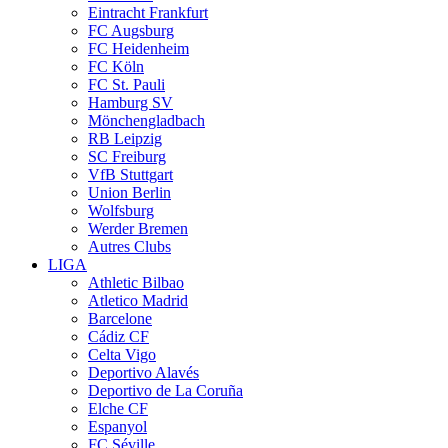
Eintracht Frankfurt
FC Augsburg
FC Heidenheim
FC Köln
FC St. Pauli
Hamburg SV
Mönchengladbach
RB Leipzig
SC Freiburg
VfB Stuttgart
Union Berlin
Wolfsburg
Werder Bremen
Autres Clubs
LIGA
Athletic Bilbao
Atletico Madrid
Barcelone
Cádiz CF
Celta Vigo
Deportivo Alavés
Deportivo de La Coruña
Elche CF
Espanyol
FC Séville