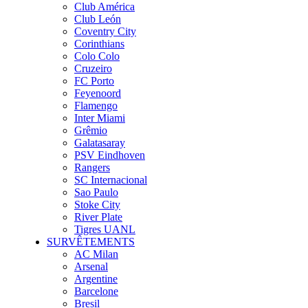
Club América
Club León
Coventry City
Corinthians
Colo Colo
Cruzeiro
FC Porto
Feyenoord
Flamengo
Inter Miami
Grêmio
Galatasaray
PSV Eindhoven
Rangers
SC Internacional
Sao Paulo
Stoke City
River Plate
Tigres UANL
SURVÊTEMENTS
AC Milan
Arsenal
Argentine
Barcelone
Bresil