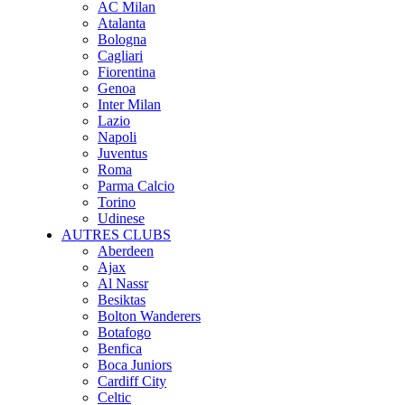
AC Milan
Atalanta
Bologna
Cagliari
Fiorentina
Genoa
Inter Milan
Lazio
Napoli
Juventus
Roma
Parma Calcio
Torino
Udinese
AUTRES CLUBS
Aberdeen
Ajax
Al Nassr
Besiktas
Bolton Wanderers
Botafogo
Benfica
Boca Juniors
Cardiff City
Celtic