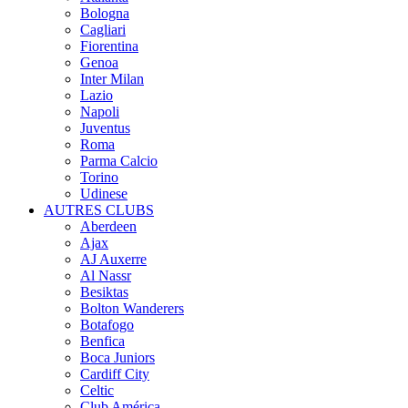
Bologna
Cagliari
Fiorentina
Genoa
Inter Milan
Lazio
Napoli
Juventus
Roma
Parma Calcio
Torino
Udinese
AUTRES CLUBS
Aberdeen
Ajax
AJ Auxerre
Al Nassr
Besiktas
Bolton Wanderers
Botafogo
Benfica
Boca Juniors
Cardiff City
Celtic
Club América