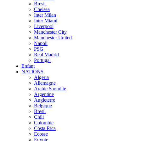
Bresil
Chelsea
Inter Milan
Inter Miami
Liverpool
Manchester City
Manchester United
Napoli
PSG
Real Madrid
Portugal
Enfant
NATIONS
Algeria
Allemagne
Arabie Saoudite
Argentine
Angleterre
Belgique
Bresil
Chili
Colombie
Costa Rica
Ecosse
Egypte