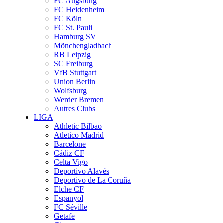
FC Augsburg
FC Heidenheim
FC Köln
FC St. Pauli
Hamburg SV
Mönchengladbach
RB Leipzig
SC Freiburg
VfB Stuttgart
Union Berlin
Wolfsburg
Werder Bremen
Autres Clubs
LIGA
Athletic Bilbao
Atletico Madrid
Barcelone
Cádiz CF
Celta Vigo
Deportivo Alavés
Deportivo de La Coruña
Elche CF
Espanyol
FC Séville
Getafe