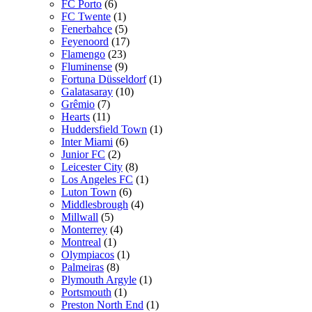
FC Porto
(6)
FC Twente
(1)
Fenerbahce
(5)
Feyenoord
(17)
Flamengo
(23)
Fluminense
(9)
Fortuna Düsseldorf
(1)
Galatasaray
(10)
Grêmio
(7)
Hearts
(11)
Huddersfield Town
(1)
Inter Miami
(6)
Junior FC
(2)
Leicester City
(8)
Los Angeles FC
(1)
Luton Town
(6)
Middlesbrough
(4)
Millwall
(5)
Monterrey
(4)
Montreal
(1)
Olympiacos
(1)
Palmeiras
(8)
Plymouth Argyle
(1)
Portsmouth
(1)
Preston North End
(1)