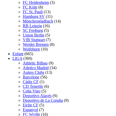
FC Heidenheim
(3)
FC Köln
(8)
FC St. Pauli
(13)
Hamburg SV
(11)
Mönchengladbach
(14)
RB Leipzig
(16)
SC Freiburg
(5)
Union Berlin
(5)
VfB Stuttgart
(7)
Werder Bremen
(8)
Wolfsburg
(10)
Enfant
(665)
LIGA
(369)
Athletic Bilbao
(9)
Atletico Madrid
(34)
Autres Clubs
(13)
Barcelone
(56)
Cádiz CF
(1)
CD Tenerife
(6)
Celta Vigo
(5)
Deportivo Alavés
(9)
Deportivo de La Coruña
(9)
Elche CF
(5)
Espanyol
(7)
FC Séville
(16)