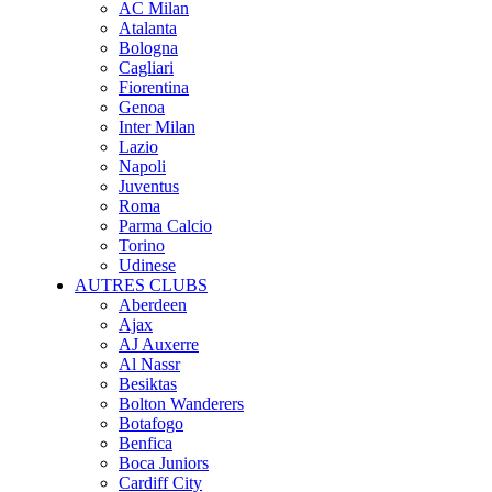
AC Milan
Atalanta
Bologna
Cagliari
Fiorentina
Genoa
Inter Milan
Lazio
Napoli
Juventus
Roma
Parma Calcio
Torino
Udinese
AUTRES CLUBS
Aberdeen
Ajax
AJ Auxerre
Al Nassr
Besiktas
Bolton Wanderers
Botafogo
Benfica
Boca Juniors
Cardiff City