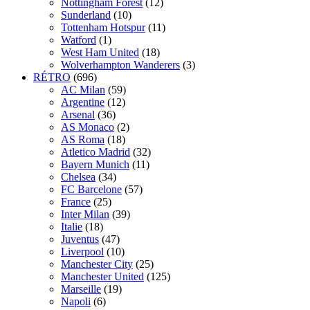
Nottingham Forest
(12)
Sunderland
(10)
Tottenham Hotspur
(11)
Watford
(1)
West Ham United
(18)
Wolverhampton Wanderers
(3)
RÉTRO
(696)
AC Milan
(59)
Argentine
(12)
Arsenal
(36)
AS Monaco
(2)
AS Roma
(18)
Atletico Madrid
(32)
Bayern Munich
(11)
Chelsea
(34)
FC Barcelone
(57)
France
(25)
Inter Milan
(39)
Italie
(18)
Juventus
(47)
Liverpool
(10)
Manchester City
(25)
Manchester United
(125)
Marseille
(19)
Napoli
(6)