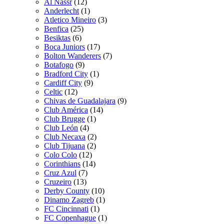
Al Nassr
(12)
Anderlecht
(1)
Atletico Mineiro
(3)
Benfica
(25)
Besiktas
(6)
Boca Juniors
(17)
Bolton Wanderers
(7)
Botafogo
(9)
Bradford City
(1)
Cardiff City
(9)
Celtic
(12)
Chivas de Guadalajara
(9)
Club América
(14)
Club Brugge
(1)
Club León
(4)
Club Necaxa
(2)
Club Tijuana
(2)
Colo Colo
(12)
Corinthians
(14)
Cruz Azul
(7)
Cruzeiro
(13)
Derby County
(10)
Dinamo Zagreb
(1)
FC Cincinnati
(1)
FC Copenhague
(1)