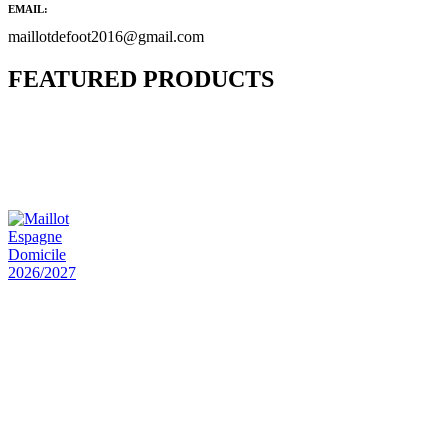
EMAIL:
maillotdefoot2016@gmail.com
FEATURED PRODUCTS
Maillot Bresil Domicile 2026/2027
€
48.00
Le prix initial était : €48.00.
€
25.90
Le prix
actuel est : €25.90.
Maillot Espagne Domicile 2026/2027
€
48.00
Le prix initial était : €48.00.
€
25.90
Le prix
actuel est : €25.90.
Maillot France Domicile 2026/2027
€
48.00
Le prix initial était : €48.00.
€
25.90
Le prix