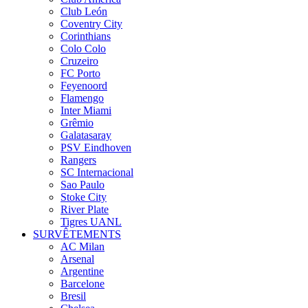
Club León
Coventry City
Corinthians
Colo Colo
Cruzeiro
FC Porto
Feyenoord
Flamengo
Inter Miami
Grêmio
Galatasaray
PSV Eindhoven
Rangers
SC Internacional
Sao Paulo
Stoke City
River Plate
Tigres UANL
SURVÊTEMENTS
AC Milan
Arsenal
Argentine
Barcelone
Bresil