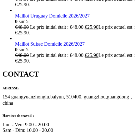
€25.90.
Maillot Uruguay Domicile 2026/2027
0
sur 5
€
48.00
Le prix initial était : €48.00.
€
25.90
Le prix actuel est :
€25.90.
Maillot Suisse Domicile 2026/2027
0
sur 5
€
48.00
Le prix initial était : €48.00.
€
25.90
Le prix actuel est :
€25.90.
CONTACT
ADRESSE:
154 guangyuanzhonglu,baiyun, 510400, guangzhou,guangdong，
china
Horaires de travail：
Lun - Ven: 9.00 - 20.00
Sam - Dim: 10.00 - 20.00