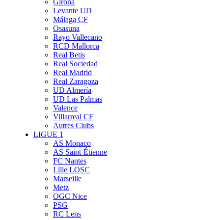
Girona
Levante UD
Málaga CF
Osasuna
Rayo Vallecano
RCD Mallorca
Real Betis
Real Sociedad
Real Madrid
Real Zaragoza
UD Almería
UD Las Palmas
Valence
Villarreal CF
Autres Clubs
LIGUE 1
AS Monaco
AS Saint-Étienne
FC Nantes
Lille LOSC
Marseille
Metz
OGC Nice
PSG
RC Lens