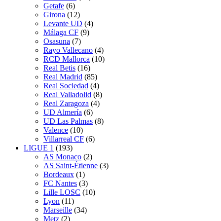
Getafe
(6)
Girona
(12)
Levante UD
(4)
Málaga CF
(9)
Osasuna
(7)
Rayo Vallecano
(4)
RCD Mallorca
(10)
Real Betis
(16)
Real Madrid
(85)
Real Sociedad
(4)
Real Valladolid
(8)
Real Zaragoza
(4)
UD Almería
(6)
UD Las Palmas
(8)
Valence
(10)
Villarreal CF
(6)
LIGUE 1
(193)
AS Monaco
(2)
AS Saint-Étienne
(3)
Bordeaux
(1)
FC Nantes
(3)
Lille LOSC
(10)
Lyon
(11)
Marseille
(34)
Metz
(2)