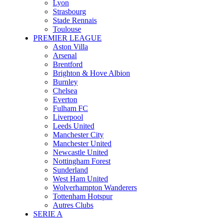
Lyon
Strasbourg
Stade Rennais
Toulouse
PREMIER LEAGUE
Aston Villa
Arsenal
Brentford
Brighton & Hove Albion
Burnley
Chelsea
Everton
Fulham FC
Liverpool
Leeds United
Manchester City
Manchester United
Newcastle United
Nottingham Forest
Sunderland
West Ham United
Wolverhampton Wanderers
Tottenham Hotspur
Autres Clubs
SERIE A