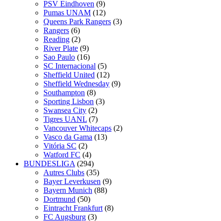
PSV Eindhoven
(9)
Pumas UNAM
(12)
Queens Park Rangers
(3)
Rangers
(6)
Reading
(2)
River Plate
(9)
Sao Paulo
(16)
SC Internacional
(5)
Sheffield United
(12)
Sheffield Wednesday
(9)
Southampton
(8)
Sporting Lisbon
(3)
Swansea City
(2)
Tigres UANL
(7)
Vancouver Whitecaps
(2)
Vasco da Gama
(13)
Vitória SC
(2)
Watford FC
(4)
BUNDESLIGA
(294)
Autres Clubs
(35)
Bayer Leverkusen
(9)
Bayern Munich
(88)
Dortmund
(50)
Eintracht Frankfurt
(8)
FC Augsburg
(3)