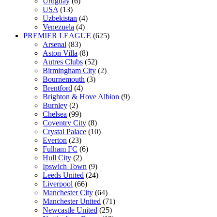
Uruguay
(6)
USA
(13)
Uzbekistan
(4)
Venezuela
(4)
PREMIER LEAGUE
(625)
Arsenal
(83)
Aston Villa
(8)
Autres Clubs
(52)
Birmingham City
(2)
Bournemouth
(3)
Brentford
(4)
Brighton & Hove Albion
(9)
Burnley
(2)
Chelsea
(99)
Coventry City
(8)
Crystal Palace
(10)
Everton
(23)
Fulham FC
(6)
Hull City
(2)
Ipswich Town
(9)
Leeds United
(24)
Liverpool
(66)
Manchester City
(64)
Manchester United
(71)
Newcastle United
(25)