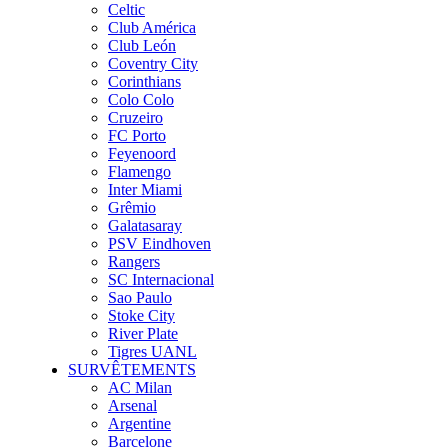
Celtic
Club América
Club León
Coventry City
Corinthians
Colo Colo
Cruzeiro
FC Porto
Feyenoord
Flamengo
Inter Miami
Grêmio
Galatasaray
PSV Eindhoven
Rangers
SC Internacional
Sao Paulo
Stoke City
River Plate
Tigres UANL
SURVÊTEMENTS
AC Milan
Arsenal
Argentine
Barcelone