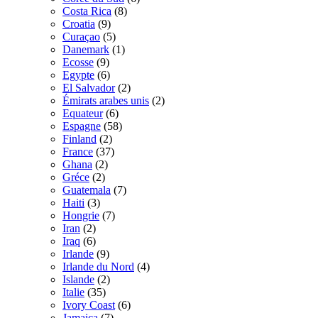
Costa Rica
(8)
Croatia
(9)
Curaçao
(5)
Danemark
(1)
Ecosse
(9)
Egypte
(6)
El Salvador
(2)
Émirats arabes unis
(2)
Equateur
(6)
Espagne
(58)
Finland
(2)
France
(37)
Ghana
(2)
Gréce
(2)
Guatemala
(7)
Haiti
(3)
Hongrie
(7)
Iran
(2)
Iraq
(6)
Irlande
(9)
Irlande du Nord
(4)
Islande
(2)
Italie
(35)
Ivory Coast
(6)
Jamaica
(7)