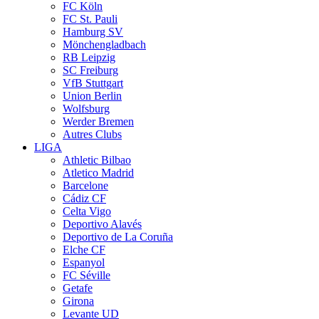
FC Köln
FC St. Pauli
Hamburg SV
Mönchengladbach
RB Leipzig
SC Freiburg
VfB Stuttgart
Union Berlin
Wolfsburg
Werder Bremen
Autres Clubs
LIGA
Athletic Bilbao
Atletico Madrid
Barcelone
Cádiz CF
Celta Vigo
Deportivo Alavés
Deportivo de La Coruña
Elche CF
Espanyol
FC Séville
Getafe
Girona
Levante UD