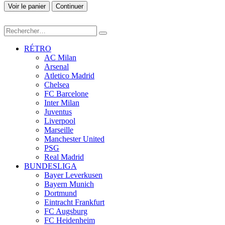
Voir le panier
Continuer
RÉTRO
AC Milan
Arsenal
Atletico Madrid
Chelsea
FC Barcelone
Inter Milan
Juventus
Liverpool
Marseille
Manchester United
PSG
Real Madrid
BUNDESLIGA
Bayer Leverkusen
Bayern Munich
Dortmund
Eintracht Frankfurt
FC Augsburg
FC Heidenheim