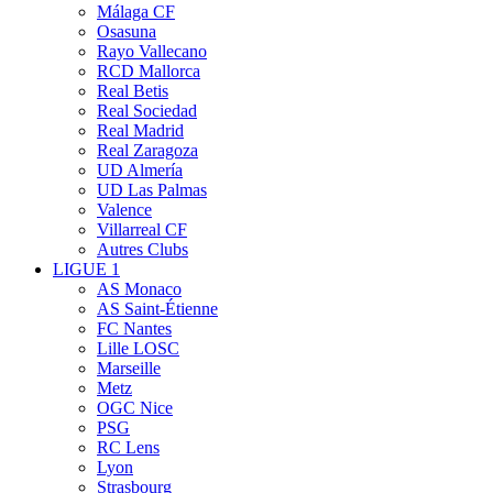
Málaga CF
Osasuna
Rayo Vallecano
RCD Mallorca
Real Betis
Real Sociedad
Real Madrid
Real Zaragoza
UD Almería
UD Las Palmas
Valence
Villarreal CF
Autres Clubs
LIGUE 1
AS Monaco
AS Saint-Étienne
FC Nantes
Lille LOSC
Marseille
Metz
OGC Nice
PSG
RC Lens
Lyon
Strasbourg