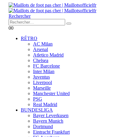
Rechercher
0
0
RÉTRO
AC Milan
Arsenal
Atletico Madrid
Chelsea
FC Barcelone
Inter Milan
Juventus
Liverpool
Marseille
Manchester United
PSG
Real Madrid
BUNDESLIGA
Bayer Leverkusen
Bayern Munich
Dortmund
Eintracht Frankfurt