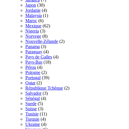
Japon
(30)
Jordanie
(4)
Malaysia
(1)
Maroc
(6)
Mexique
(62)
Nigeria
(3)
Norvege
(8)
Nouvelle-Zélande
(2)
Panama
(3)
Paraguay
(4)
Pays de Galles
(4)
Pays-Bas
(18)
Pérou
(4)
Pologne
(2)
Portugal
(39)
Qatar
(2)
République Tchèque
(2)
Salvador
(3)
Sénégal
(4)
Suede
(5)
Suisse
(3)
Tunisie
(11)
Turquie
(4)
Ukraine
(4)