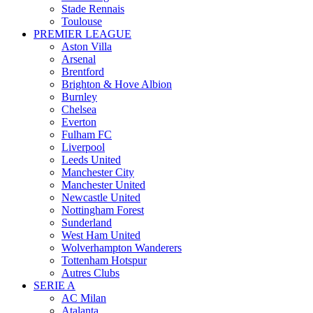
Stade Rennais
Toulouse
PREMIER LEAGUE
Aston Villa
Arsenal
Brentford
Brighton & Hove Albion
Burnley
Chelsea
Everton
Fulham FC
Liverpool
Leeds United
Manchester City
Manchester United
Newcastle United
Nottingham Forest
Sunderland
West Ham United
Wolverhampton Wanderers
Tottenham Hotspur
Autres Clubs
SERIE A
AC Milan
Atalanta