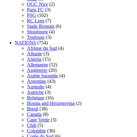
OGC Nice
(2)
Paris FC
(3)
PSG
(102)
RC Lens
(7)
Stade Rennais
(6)
Strasbourg
(4)
Toulouse
(3)
NATIONS
(754)
Afrique du Sud
(4)
Albanie
(3)
Algeria
(15)
Allemagne
(52)
Angleterre
(20)
Arabie Saoudite
(4)
Argentine
(43)
Australie
(4)
Autriche
(3)
Belgique
(16)
Bosnia and Herzegovina
(2)
Bresil
(38)
Canada
(8)
Cape Verde
(3)
Chili
(5)
Colombie
(36)
Corée du Sud
(6)