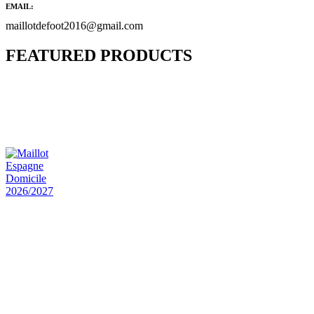
EMAIL:
maillotdefoot2016@gmail.com
FEATURED PRODUCTS
Maillot Bresil Domicile 2026/2027
€
48.00
Le prix initial était : €48.00.
€
25.90
Le prix
actuel est : €25.90.
Maillot Espagne Domicile 2026/2027
€
48.00
Le prix initial était : €48.00.
€
25.90
Le prix
actuel est : €25.90.
Maillot France Domicile 2026/2027
€
48.00
Le prix initial était : €48.00.
€
25.90
Le prix