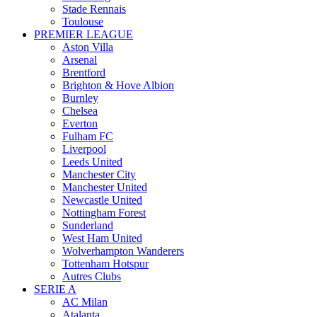
Stade Rennais
Toulouse
PREMIER LEAGUE
Aston Villa
Arsenal
Brentford
Brighton & Hove Albion
Burnley
Chelsea
Everton
Fulham FC
Liverpool
Leeds United
Manchester City
Manchester United
Newcastle United
Nottingham Forest
Sunderland
West Ham United
Wolverhampton Wanderers
Tottenham Hotspur
Autres Clubs
SERIE A
AC Milan
Atalanta