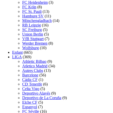
FC Heidenheim
(3)
FC Köln
(8)
FC St. Pauli
(13)
Hamburg SV
(11)
Mönchengladbach
(14)
RB Leipzig
(16)
SC Freiburg
(5)
Union Berlin
(5)
VfB Stuttgart
(7)
Werder Bremen
(8)
Wolfsburg
(10)
Enfant
(665)
LIGA
(369)
Athletic Bilbao
(9)
Atletico Madrid
(34)
Autres Clubs
(13)
Barcelone
(56)
Cádiz CF
(1)
CD Tenerife
(6)
Celta Vigo
(5)
Deportivo Alavés
(9)
Deportivo de La Coruña
(9)
Elche CF
(5)
Espanyol
(7)
FC Séville
(16)