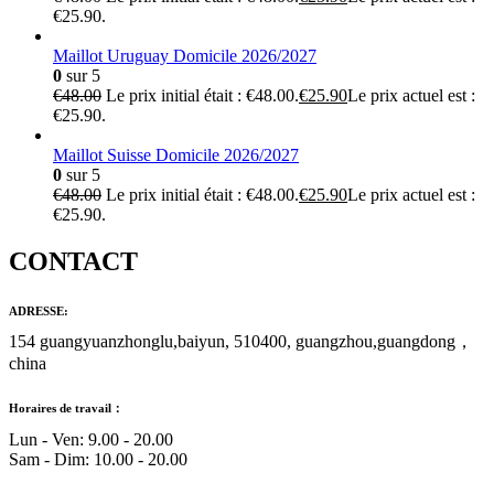
€25.90.
Maillot Uruguay Domicile 2026/2027
0
sur 5
€
48.00
Le prix initial était : €48.00.
€
25.90
Le prix actuel est :
€25.90.
Maillot Suisse Domicile 2026/2027
0
sur 5
€
48.00
Le prix initial était : €48.00.
€
25.90
Le prix actuel est :
€25.90.
CONTACT
ADRESSE:
154 guangyuanzhonglu,baiyun, 510400, guangzhou,guangdong，
china
Horaires de travail：
Lun - Ven: 9.00 - 20.00
Sam - Dim: 10.00 - 20.00