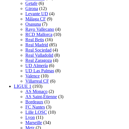
Getafe
(6)
Girona
(12)
Levante UD
(4)
Málaga CF
(9)
Osasuna
(7)
Rayo Vallecano
(4)
RCD Mallorca
(10)
Real Betis
(16)
Real Madrid
(85)
Real Sociedad
(4)
Real Valladolid
(8)
Real Zaragoza
(4)
UD Almería
(6)
UD Las Palmas
(8)
Valence
(10)
Villarreal CF
(6)
LIGUE 1
(193)
AS Monaco
(2)
AS Saint-Étienne
(3)
Bordeaux
(1)
FC Nantes
(3)
Lille LOSC
(10)
Lyon
(11)
Marseille
(34)
Metz
(2)