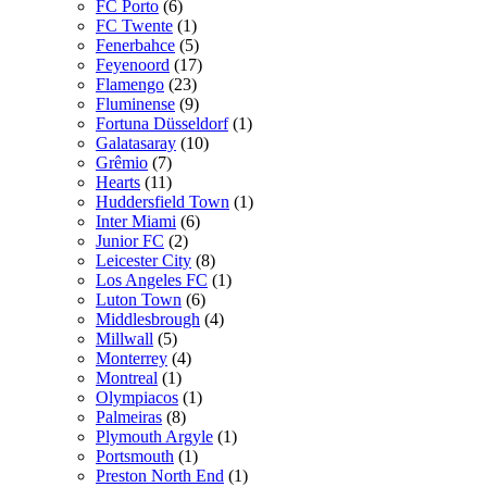
FC Porto
(6)
FC Twente
(1)
Fenerbahce
(5)
Feyenoord
(17)
Flamengo
(23)
Fluminense
(9)
Fortuna Düsseldorf
(1)
Galatasaray
(10)
Grêmio
(7)
Hearts
(11)
Huddersfield Town
(1)
Inter Miami
(6)
Junior FC
(2)
Leicester City
(8)
Los Angeles FC
(1)
Luton Town
(6)
Middlesbrough
(4)
Millwall
(5)
Monterrey
(4)
Montreal
(1)
Olympiacos
(1)
Palmeiras
(8)
Plymouth Argyle
(1)
Portsmouth
(1)
Preston North End
(1)