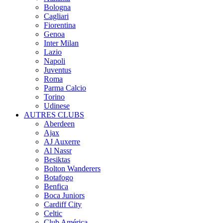
Bologna
Cagliari
Fiorentina
Genoa
Inter Milan
Lazio
Napoli
Juventus
Roma
Parma Calcio
Torino
Udinese
AUTRES CLUBS
Aberdeen
Ajax
AJ Auxerre
Al Nassr
Besiktas
Bolton Wanderers
Botafogo
Benfica
Boca Juniors
Cardiff City
Celtic
Club América