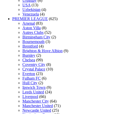
Uruguay
(6)
USA
(13)
Uzbekistan
(4)
Venezuela
(4)
PREMIER LEAGUE
(625)
Arsenal
(83)
Aston Villa
(8)
Autres Clubs
(52)
Birmingham City
(2)
Bournemouth
(3)
Brentford
(4)
Brighton & Hove Albion
(9)
Burnley
(2)
Chelsea
(99)
Coventry City
(8)
Crystal Palace
(10)
Everton
(23)
Fulham FC
(6)
Hull City
(2)
Ipswich Town
(9)
Leeds United
(24)
Liverpool
(66)
Manchester City
(64)
Manchester United
(71)
Newcastle United
(25)