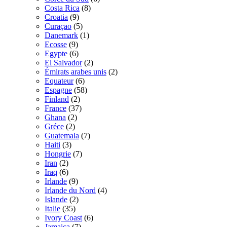
Costa Rica
(8)
Croatia
(9)
Curaçao
(5)
Danemark
(1)
Ecosse
(9)
Egypte
(6)
El Salvador
(2)
Émirats arabes unis
(2)
Equateur
(6)
Espagne
(58)
Finland
(2)
France
(37)
Ghana
(2)
Gréce
(2)
Guatemala
(7)
Haiti
(3)
Hongrie
(7)
Iran
(2)
Iraq
(6)
Irlande
(9)
Irlande du Nord
(4)
Islande
(2)
Italie
(35)
Ivory Coast
(6)
Jamaica
(7)