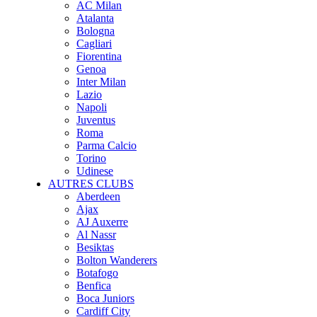
AC Milan
Atalanta
Bologna
Cagliari
Fiorentina
Genoa
Inter Milan
Lazio
Napoli
Juventus
Roma
Parma Calcio
Torino
Udinese
AUTRES CLUBS
Aberdeen
Ajax
AJ Auxerre
Al Nassr
Besiktas
Bolton Wanderers
Botafogo
Benfica
Boca Juniors
Cardiff City