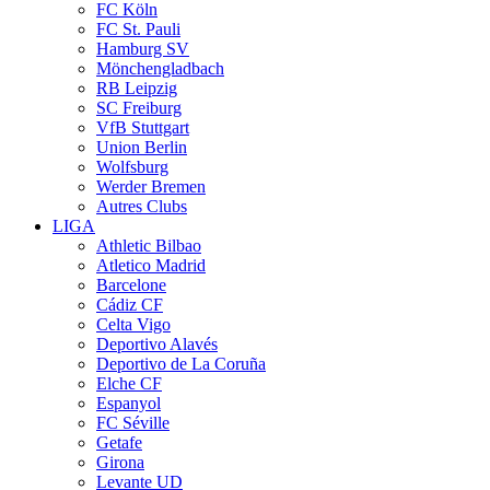
FC Köln
FC St. Pauli
Hamburg SV
Mönchengladbach
RB Leipzig
SC Freiburg
VfB Stuttgart
Union Berlin
Wolfsburg
Werder Bremen
Autres Clubs
LIGA
Athletic Bilbao
Atletico Madrid
Barcelone
Cádiz CF
Celta Vigo
Deportivo Alavés
Deportivo de La Coruña
Elche CF
Espanyol
FC Séville
Getafe
Girona
Levante UD