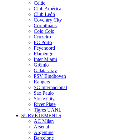
Celtic
Club América
Club León
Coventry City
Corinthians
Colo Colo
Cruzeiro
FC Porto
Feyenoord
Flamengo
Inter Miami
Grêmio
Galatasaray
PSV Eindhoven
Rangers
SC Internacional
Sao Paulo
Stoke City
River Plate
Tigres UANL
SURVÊTEMENTS
AC Milan
Arsenal
Argentine
Barcelone