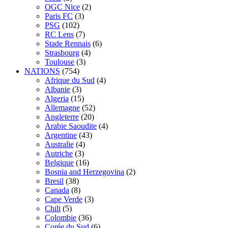
OGC Nice
(2)
Paris FC
(3)
PSG
(102)
RC Lens
(7)
Stade Rennais
(6)
Strasbourg
(4)
Toulouse
(3)
NATIONS
(754)
Afrique du Sud
(4)
Albanie
(3)
Algeria
(15)
Allemagne
(52)
Angleterre
(20)
Arabie Saoudite
(4)
Argentine
(43)
Australie
(4)
Autriche
(3)
Belgique
(16)
Bosnia and Herzegovina
(2)
Bresil
(38)
Canada
(8)
Cape Verde
(3)
Chili
(5)
Colombie
(36)
Corée du Sud
(6)