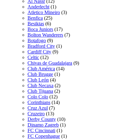
Al Nassr
(12)
Anderlecht
(1)
Atletico Mineiro
(3)
Benfica
(25)
Besiktas
(6)
Boca Juniors
(17)
Bolton Wanderers
(7)
Botafogo
(9)
Bradford City
(1)
Cardiff City
(9)
Celtic
(12)
Chivas de Guadalajara
(9)
Club América
(14)
Club Brugge
(1)
Club León
(4)
Club Necaxa
(2)
Club Tijuana
(2)
Colo Colo
(12)
Corinthians
(14)
Cruz Azul
(7)
Cruzeiro
(13)
Derby County
(10)
Dinamo Zagreb
(1)
FC Cincinnati
(1)
FC Copenhague
(1)