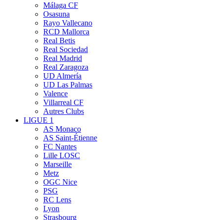
Málaga CF
Osasuna
Rayo Vallecano
RCD Mallorca
Real Betis
Real Sociedad
Real Madrid
Real Zaragoza
UD Almería
UD Las Palmas
Valence
Villarreal CF
Autres Clubs
LIGUE 1
AS Monaco
AS Saint-Étienne
FC Nantes
Lille LOSC
Marseille
Metz
OGC Nice
PSG
RC Lens
Lyon
Strasbourg