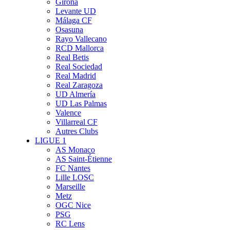
Girona
Levante UD
Málaga CF
Osasuna
Rayo Vallecano
RCD Mallorca
Real Betis
Real Sociedad
Real Madrid
Real Zaragoza
UD Almería
UD Las Palmas
Valence
Villarreal CF
Autres Clubs
LIGUE 1
AS Monaco
AS Saint-Étienne
FC Nantes
Lille LOSC
Marseille
Metz
OGC Nice
PSG
RC Lens