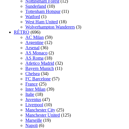
Nottingham Forest
(12)
Sunderland
(10)
Tottenham Hotspur
(11)
Watford
(1)
West Ham United
(18)
Wolverhampton Wanderers
(3)
RÉTRO
(696)
AC Milan
(59)
Argentine
(12)
Arsenal
(36)
AS Monaco
(2)
AS Roma
(18)
Atletico Madrid
(32)
Bayern Munich
(11)
Chelsea
(34)
FC Barcelone
(57)
France
(25)
Inter Milan
(39)
Italie
(18)
Juventus
(47)
Liverpool
(10)
Manchester City
(25)
Manchester United
(125)
Marseille
(19)
Napoli
(6)