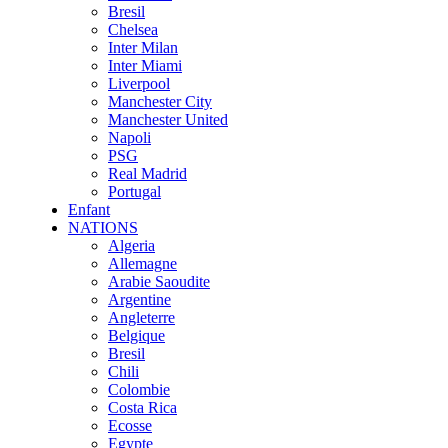
Bresil
Chelsea
Inter Milan
Inter Miami
Liverpool
Manchester City
Manchester United
Napoli
PSG
Real Madrid
Portugal
Enfant
NATIONS
Algeria
Allemagne
Arabie Saoudite
Argentine
Angleterre
Belgique
Bresil
Chili
Colombie
Costa Rica
Ecosse
Egypte