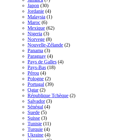
Japon
(30)
Jordanie
(4)
Malaysia
(1)
Maroc
(6)
Mexique
(62)
Nigeria
(3)
Norvege
(8)
Nouvelle-Zélande
(2)
Panama
(3)
Paraguay
(4)
Pays de Galles
(4)
Pays-Bas
(18)
Pérou
(4)
Pologne
(2)
Portugal
(39)
Qatar
(2)
République Tchèque
(2)
Salvador
(3)
Sénégal
(4)
Suede
(5)
Suisse
(3)
Tunisie
(11)
Turquie
(4)
Ukraine
(4)