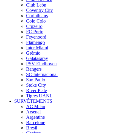
Club León
Coventry City
Corinthians
Colo Colo
Cruzeiro
FC Porto
Feyenoord
Flamengo
Inter Miami
Grêmio
Galatasaray
PSV Eindhoven
Rangers
SC Internacional
Sao Paulo
Stoke City
River Plate
Tigres UANL
SURVÊTEMENTS
AC Milan
Arsenal
Argentine
Barcelone
Bresil