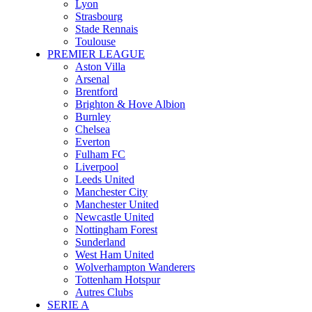
Lyon
Strasbourg
Stade Rennais
Toulouse
PREMIER LEAGUE
Aston Villa
Arsenal
Brentford
Brighton & Hove Albion
Burnley
Chelsea
Everton
Fulham FC
Liverpool
Leeds United
Manchester City
Manchester United
Newcastle United
Nottingham Forest
Sunderland
West Ham United
Wolverhampton Wanderers
Tottenham Hotspur
Autres Clubs
SERIE A