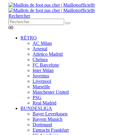
Rechercher
0
0
RÉTRO
AC Milan
Arsenal
Atletico Madrid
Chelsea
FC Barcelone
Inter Milan
Juventus
Liverpool
Marseille
Manchester United
PSG
Real Madrid
BUNDESLIGA
Bayer Leverkusen
Bayern Munich
Dortmund
Eintracht Frankfurt