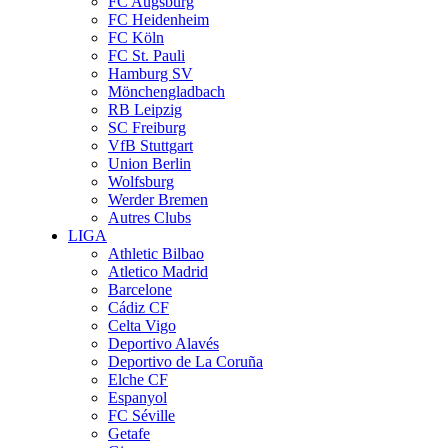
FC Augsburg
FC Heidenheim
FC Köln
FC St. Pauli
Hamburg SV
Mönchengladbach
RB Leipzig
SC Freiburg
VfB Stuttgart
Union Berlin
Wolfsburg
Werder Bremen
Autres Clubs
LIGA
Athletic Bilbao
Atletico Madrid
Barcelone
Cádiz CF
Celta Vigo
Deportivo Alavés
Deportivo de La Coruña
Elche CF
Espanyol
FC Séville
Getafe