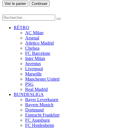
Voir le panier
Continuer
RÉTRO
AC Milan
Arsenal
Atletico Madrid
Chelsea
FC Barcelone
Inter Milan
Juventus
Liverpool
Marseille
Manchester United
PSG
Real Madrid
BUNDESLIGA
Bayer Leverkusen
Bayern Munich
Dortmund
Eintracht Frankfurt
FC Augsburg
FC Heidenheim