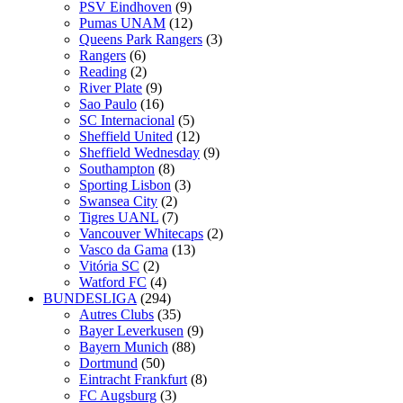
PSV Eindhoven
(9)
Pumas UNAM
(12)
Queens Park Rangers
(3)
Rangers
(6)
Reading
(2)
River Plate
(9)
Sao Paulo
(16)
SC Internacional
(5)
Sheffield United
(12)
Sheffield Wednesday
(9)
Southampton
(8)
Sporting Lisbon
(3)
Swansea City
(2)
Tigres UANL
(7)
Vancouver Whitecaps
(2)
Vasco da Gama
(13)
Vitória SC
(2)
Watford FC
(4)
BUNDESLIGA
(294)
Autres Clubs
(35)
Bayer Leverkusen
(9)
Bayern Munich
(88)
Dortmund
(50)
Eintracht Frankfurt
(8)
FC Augsburg
(3)