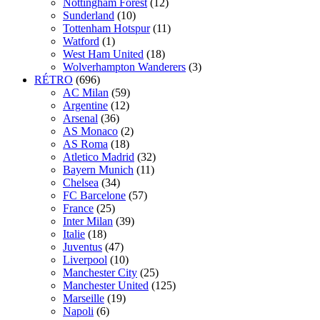
Nottingham Forest
(12)
Sunderland
(10)
Tottenham Hotspur
(11)
Watford
(1)
West Ham United
(18)
Wolverhampton Wanderers
(3)
RÉTRO
(696)
AC Milan
(59)
Argentine
(12)
Arsenal
(36)
AS Monaco
(2)
AS Roma
(18)
Atletico Madrid
(32)
Bayern Munich
(11)
Chelsea
(34)
FC Barcelone
(57)
France
(25)
Inter Milan
(39)
Italie
(18)
Juventus
(47)
Liverpool
(10)
Manchester City
(25)
Manchester United
(125)
Marseille
(19)
Napoli
(6)