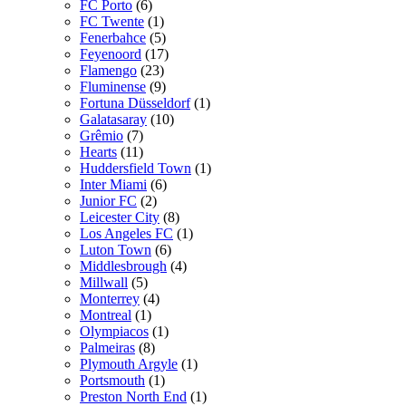
FC Porto
(6)
FC Twente
(1)
Fenerbahce
(5)
Feyenoord
(17)
Flamengo
(23)
Fluminense
(9)
Fortuna Düsseldorf
(1)
Galatasaray
(10)
Grêmio
(7)
Hearts
(11)
Huddersfield Town
(1)
Inter Miami
(6)
Junior FC
(2)
Leicester City
(8)
Los Angeles FC
(1)
Luton Town
(6)
Middlesbrough
(4)
Millwall
(5)
Monterrey
(4)
Montreal
(1)
Olympiacos
(1)
Palmeiras
(8)
Plymouth Argyle
(1)
Portsmouth
(1)
Preston North End
(1)