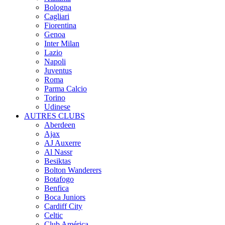
Bologna
Cagliari
Fiorentina
Genoa
Inter Milan
Lazio
Napoli
Juventus
Roma
Parma Calcio
Torino
Udinese
AUTRES CLUBS
Aberdeen
Ajax
AJ Auxerre
Al Nassr
Besiktas
Bolton Wanderers
Botafogo
Benfica
Boca Juniors
Cardiff City
Celtic
Club América