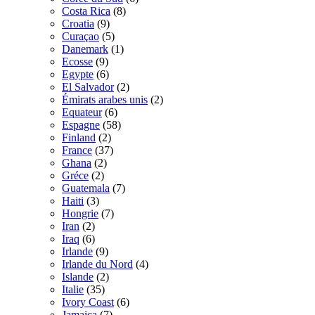
Costa Rica
(8)
Croatia
(9)
Curaçao
(5)
Danemark
(1)
Ecosse
(9)
Egypte
(6)
El Salvador
(2)
Émirats arabes unis
(2)
Equateur
(6)
Espagne
(58)
Finland
(2)
France
(37)
Ghana
(2)
Gréce
(2)
Guatemala
(7)
Haiti
(3)
Hongrie
(7)
Iran
(2)
Iraq
(6)
Irlande
(9)
Irlande du Nord
(4)
Islande
(2)
Italie
(35)
Ivory Coast
(6)
Jamaica
(7)