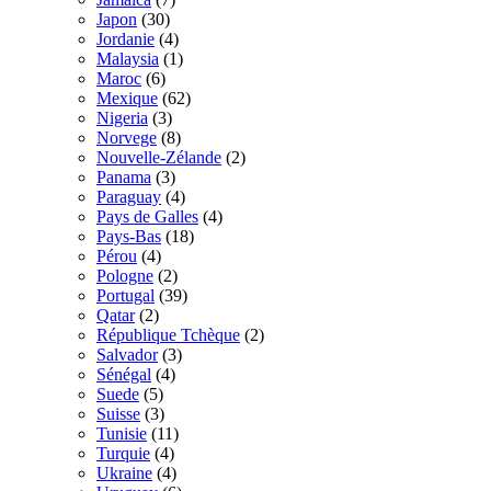
Japon
(30)
Jordanie
(4)
Malaysia
(1)
Maroc
(6)
Mexique
(62)
Nigeria
(3)
Norvege
(8)
Nouvelle-Zélande
(2)
Panama
(3)
Paraguay
(4)
Pays de Galles
(4)
Pays-Bas
(18)
Pérou
(4)
Pologne
(2)
Portugal
(39)
Qatar
(2)
République Tchèque
(2)
Salvador
(3)
Sénégal
(4)
Suede
(5)
Suisse
(3)
Tunisie
(11)
Turquie
(4)
Ukraine
(4)