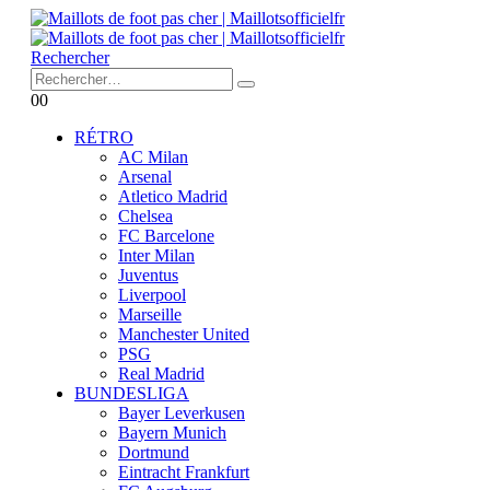
Rechercher
0
0
RÉTRO
AC Milan
Arsenal
Atletico Madrid
Chelsea
FC Barcelone
Inter Milan
Juventus
Liverpool
Marseille
Manchester United
PSG
Real Madrid
BUNDESLIGA
Bayer Leverkusen
Bayern Munich
Dortmund
Eintracht Frankfurt