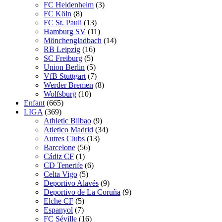
FC Heidenheim
(3)
FC Köln
(8)
FC St. Pauli
(13)
Hamburg SV
(11)
Mönchengladbach
(14)
RB Leipzig
(16)
SC Freiburg
(5)
Union Berlin
(5)
VfB Stuttgart
(7)
Werder Bremen
(8)
Wolfsburg
(10)
Enfant
(665)
LIGA
(369)
Athletic Bilbao
(9)
Atletico Madrid
(34)
Autres Clubs
(13)
Barcelone
(56)
Cádiz CF
(1)
CD Tenerife
(6)
Celta Vigo
(5)
Deportivo Alavés
(9)
Deportivo de La Coruña
(9)
Elche CF
(5)
Espanyol
(7)
FC Séville
(16)