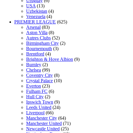
Uruguay
(6)
USA
(13)
Uzbekistan
(4)
Venezuela
(4)
PREMIER LEAGUE
(625)
Arsenal
(83)
Aston Villa
(8)
Autres Clubs
(52)
Birmingham City
(2)
Bournemouth
(3)
Brentford
(4)
Brighton & Hove Albion
(9)
Burnley
(2)
Chelsea
(99)
Coventry City
(8)
Crystal Palace
(10)
Everton
(23)
Fulham FC
(6)
Hull City
(2)
Ipswich Town
(9)
Leeds United
(24)
Liverpool
(66)
Manchester City
(64)
Manchester United
(71)
Newcastle United
(25)