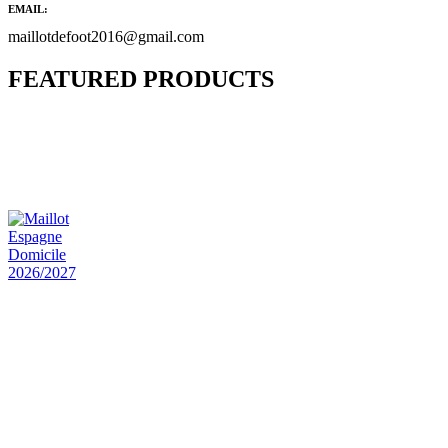
EMAIL:
maillotdefoot2016@gmail.com
FEATURED PRODUCTS
Maillot Bresil Domicile 2026/2027
€
48.00
Le prix initial était : €48.00.
€
25.90
Le prix
actuel est : €25.90.
Maillot Espagne Domicile 2026/2027
€
48.00
Le prix initial était : €48.00.
€
25.90
Le prix
actuel est : €25.90.
Maillot France Domicile 2026/2027
€
48.00
Le prix initial était : €48.00.
€
25.90
Le prix