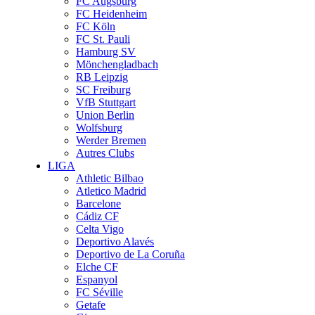
FC Augsburg
FC Heidenheim
FC Köln
FC St. Pauli
Hamburg SV
Mönchengladbach
RB Leipzig
SC Freiburg
VfB Stuttgart
Union Berlin
Wolfsburg
Werder Bremen
Autres Clubs
LIGA
Athletic Bilbao
Atletico Madrid
Barcelone
Cádiz CF
Celta Vigo
Deportivo Alavés
Deportivo de La Coruña
Elche CF
Espanyol
FC Séville
Getafe