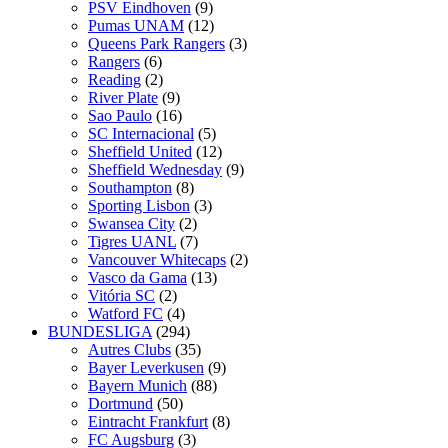
PSV Eindhoven
(9)
Pumas UNAM
(12)
Queens Park Rangers
(3)
Rangers
(6)
Reading
(2)
River Plate
(9)
Sao Paulo
(16)
SC Internacional
(5)
Sheffield United
(12)
Sheffield Wednesday
(9)
Southampton
(8)
Sporting Lisbon
(3)
Swansea City
(2)
Tigres UANL
(7)
Vancouver Whitecaps
(2)
Vasco da Gama
(13)
Vitória SC
(2)
Watford FC
(4)
BUNDESLIGA
(294)
Autres Clubs
(35)
Bayer Leverkusen
(9)
Bayern Munich
(88)
Dortmund
(50)
Eintracht Frankfurt
(8)
FC Augsburg
(3)