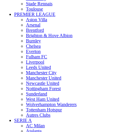
Stade Rennais
Toulouse
PREMIER LEAGUE
Aston Villa
Arsenal
Brentford
Brighton & Hove Albion
Burnley
Chelsea
Everton
Fulham FC
Liverpool
Leeds United
Manchester City
Manchester United
Newcastle United
Nottingham Forest
Sunderland
West Ham United
Wolverhampton Wanderers
Tottenham Hotspur
Autres Clubs
SERIE A
AC Milan
Atalanta