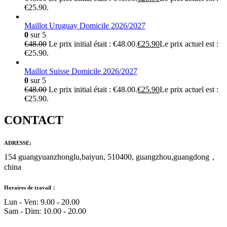
€25.90.
Maillot Uruguay Domicile 2026/2027
0
sur 5
€
48.00
Le prix initial était : €48.00.
€
25.90
Le prix actuel est :
€25.90.
Maillot Suisse Domicile 2026/2027
0
sur 5
€
48.00
Le prix initial était : €48.00.
€
25.90
Le prix actuel est :
€25.90.
CONTACT
ADRESSE:
154 guangyuanzhonglu,baiyun, 510400, guangzhou,guangdong，
china
Horaires de travail：
Lun - Ven: 9.00 - 20.00
Sam - Dim: 10.00 - 20.00