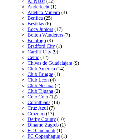
Al Nassr
(12)
Anderlecht
(1)
Atletico Mineiro
(3)
Benfica
(25)
Besiktas
(6)
Boca Juniors
(17)
Bolton Wanderers
(7)
Botafogo
(9)
Bradford City
(1)
Cardiff City
(9)
Celtic
(12)
Chivas de Guadalajara
(9)
Club América
(14)
Club Brugge
(1)
Club León
(4)
Club Necaxa
(2)
Club Tijuana
(2)
Colo Colo
(12)
Corinthians
(14)
Cruz Azul
(7)
Cruzeiro
(13)
Derby County
(10)
Dinamo Zagreb
(1)
FC Cincinnati
(1)
FC Copenhague
(1)