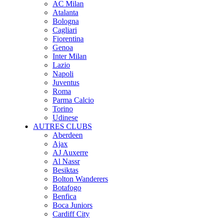
AC Milan
Atalanta
Bologna
Cagliari
Fiorentina
Genoa
Inter Milan
Lazio
Napoli
Juventus
Roma
Parma Calcio
Torino
Udinese
AUTRES CLUBS
Aberdeen
Ajax
AJ Auxerre
Al Nassr
Besiktas
Bolton Wanderers
Botafogo
Benfica
Boca Juniors
Cardiff City