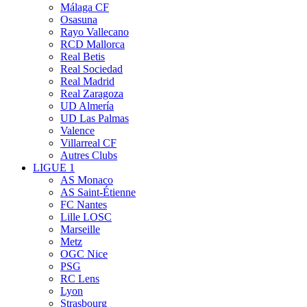
Málaga CF
Osasuna
Rayo Vallecano
RCD Mallorca
Real Betis
Real Sociedad
Real Madrid
Real Zaragoza
UD Almería
UD Las Palmas
Valence
Villarreal CF
Autres Clubs
LIGUE 1
AS Monaco
AS Saint-Étienne
FC Nantes
Lille LOSC
Marseille
Metz
OGC Nice
PSG
RC Lens
Lyon
Strasbourg