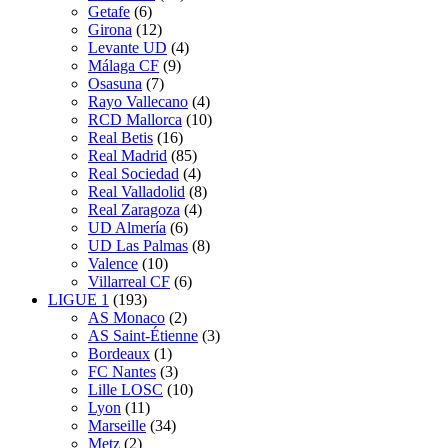
Getafe
(6)
Girona
(12)
Levante UD
(4)
Málaga CF
(9)
Osasuna
(7)
Rayo Vallecano
(4)
RCD Mallorca
(10)
Real Betis
(16)
Real Madrid
(85)
Real Sociedad
(4)
Real Valladolid
(8)
Real Zaragoza
(4)
UD Almería
(6)
UD Las Palmas
(8)
Valence
(10)
Villarreal CF
(6)
LIGUE 1
(193)
AS Monaco
(2)
AS Saint-Étienne
(3)
Bordeaux
(1)
FC Nantes
(3)
Lille LOSC
(10)
Lyon
(11)
Marseille
(34)
Metz
(2)