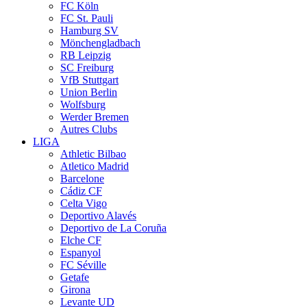
FC Köln
FC St. Pauli
Hamburg SV
Mönchengladbach
RB Leipzig
SC Freiburg
VfB Stuttgart
Union Berlin
Wolfsburg
Werder Bremen
Autres Clubs
LIGA
Athletic Bilbao
Atletico Madrid
Barcelone
Cádiz CF
Celta Vigo
Deportivo Alavés
Deportivo de La Coruña
Elche CF
Espanyol
FC Séville
Getafe
Girona
Levante UD