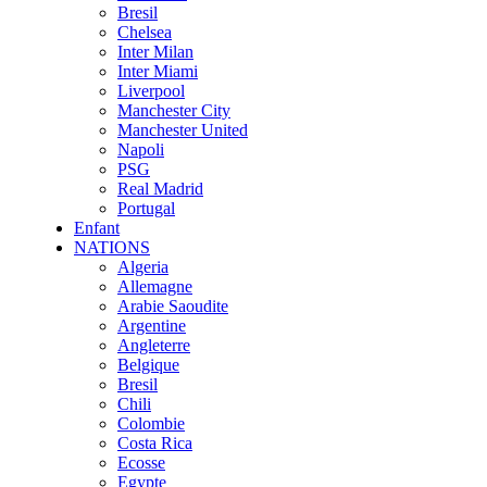
Bresil
Chelsea
Inter Milan
Inter Miami
Liverpool
Manchester City
Manchester United
Napoli
PSG
Real Madrid
Portugal
Enfant
NATIONS
Algeria
Allemagne
Arabie Saoudite
Argentine
Angleterre
Belgique
Bresil
Chili
Colombie
Costa Rica
Ecosse
Egypte