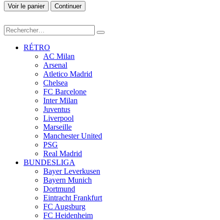
Voir le panier
Continuer
RÉTRO
AC Milan
Arsenal
Atletico Madrid
Chelsea
FC Barcelone
Inter Milan
Juventus
Liverpool
Marseille
Manchester United
PSG
Real Madrid
BUNDESLIGA
Bayer Leverkusen
Bayern Munich
Dortmund
Eintracht Frankfurt
FC Augsburg
FC Heidenheim