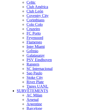
Celtic
Club América
Club León
Coventry City
Corinthians
Colo Colo
Cruzeiro
FC Porto
Feyenoord
Flamengo
Inter Miami
Grêmio
Galatasaray
PSV Eindhoven
Rangers
SC Internacional
Sao Paulo
Stoke City
River Plate
Tigres UANL
SURVÊTEMENTS
AC Milan
Arsenal
Argentine
Barcelone