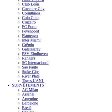
Club León
Coventry City
Corinthians
Colo Colo
Cruzeiro
FC Porto
Feyenoord
Flamengo
Inter Miami
Grêmio
Galatasaray
PSV Eindhoven
Rangers
SC Internacional
Sao Paulo
Stoke City
River Plate
Tigres UANL
SURVÊTEMENTS
AC Milan
Arsenal
Argentine
Barcelone
Bresil