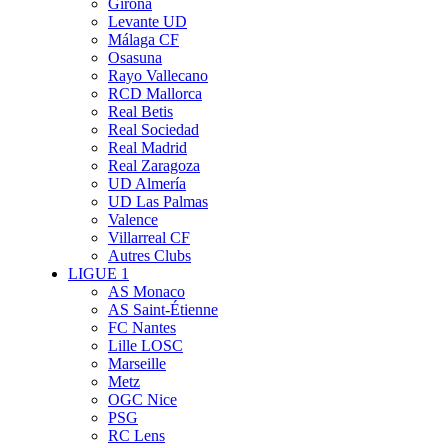
Girona
Levante UD
Málaga CF
Osasuna
Rayo Vallecano
RCD Mallorca
Real Betis
Real Sociedad
Real Madrid
Real Zaragoza
UD Almería
UD Las Palmas
Valence
Villarreal CF
Autres Clubs
LIGUE 1
AS Monaco
AS Saint-Étienne
FC Nantes
Lille LOSC
Marseille
Metz
OGC Nice
PSG
RC Lens