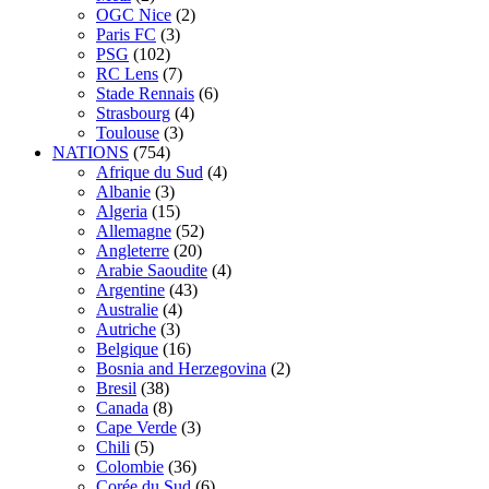
OGC Nice
(2)
Paris FC
(3)
PSG
(102)
RC Lens
(7)
Stade Rennais
(6)
Strasbourg
(4)
Toulouse
(3)
NATIONS
(754)
Afrique du Sud
(4)
Albanie
(3)
Algeria
(15)
Allemagne
(52)
Angleterre
(20)
Arabie Saoudite
(4)
Argentine
(43)
Australie
(4)
Autriche
(3)
Belgique
(16)
Bosnia and Herzegovina
(2)
Bresil
(38)
Canada
(8)
Cape Verde
(3)
Chili
(5)
Colombie
(36)
Corée du Sud
(6)