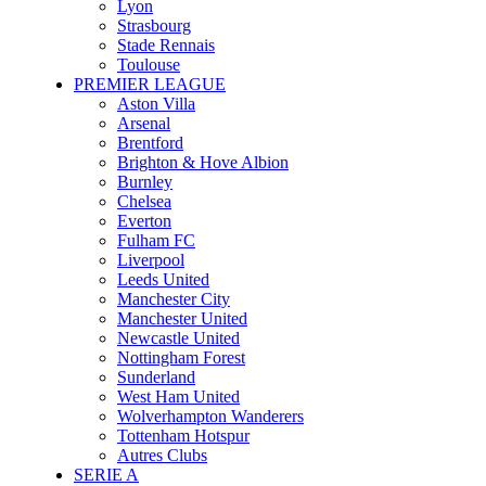
Lyon
Strasbourg
Stade Rennais
Toulouse
PREMIER LEAGUE
Aston Villa
Arsenal
Brentford
Brighton & Hove Albion
Burnley
Chelsea
Everton
Fulham FC
Liverpool
Leeds United
Manchester City
Manchester United
Newcastle United
Nottingham Forest
Sunderland
West Ham United
Wolverhampton Wanderers
Tottenham Hotspur
Autres Clubs
SERIE A