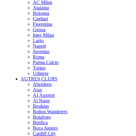
AC Milan
Atalanta
Bologna
Cagliari
Fiorentina
Genoa
Inter Milan
Lazio
Napoli
Juventus
Roma
Parma Calcio
Torino
Udinese
AUTRES CLUBS
Aberdeen
Ajax
AJ Auxerre
Al Nassr
Besiktas
Bolton Wanderers
Botafogo
Benfica
Boca Juniors
Cardiff City