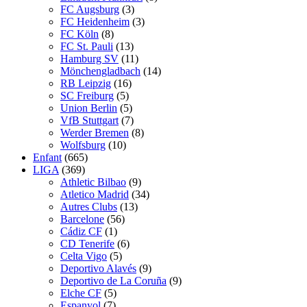
FC Augsburg
(3)
FC Heidenheim
(3)
FC Köln
(8)
FC St. Pauli
(13)
Hamburg SV
(11)
Mönchengladbach
(14)
RB Leipzig
(16)
SC Freiburg
(5)
Union Berlin
(5)
VfB Stuttgart
(7)
Werder Bremen
(8)
Wolfsburg
(10)
Enfant
(665)
LIGA
(369)
Athletic Bilbao
(9)
Atletico Madrid
(34)
Autres Clubs
(13)
Barcelone
(56)
Cádiz CF
(1)
CD Tenerife
(6)
Celta Vigo
(5)
Deportivo Alavés
(9)
Deportivo de La Coruña
(9)
Elche CF
(5)
Espanyol
(7)