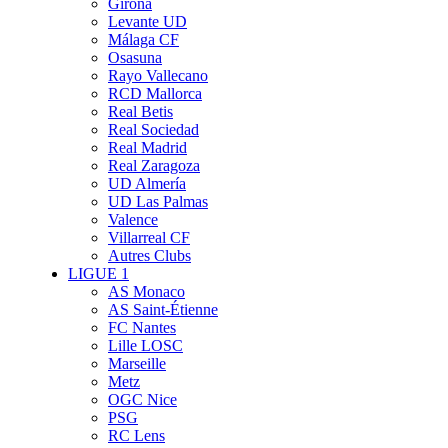
Girona
Levante UD
Málaga CF
Osasuna
Rayo Vallecano
RCD Mallorca
Real Betis
Real Sociedad
Real Madrid
Real Zaragoza
UD Almería
UD Las Palmas
Valence
Villarreal CF
Autres Clubs
LIGUE 1
AS Monaco
AS Saint-Étienne
FC Nantes
Lille LOSC
Marseille
Metz
OGC Nice
PSG
RC Lens