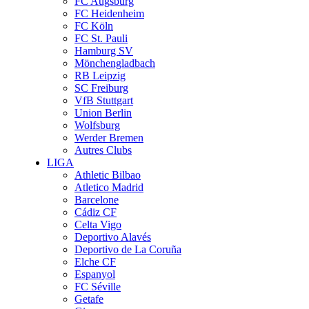
FC Augsburg
FC Heidenheim
FC Köln
FC St. Pauli
Hamburg SV
Mönchengladbach
RB Leipzig
SC Freiburg
VfB Stuttgart
Union Berlin
Wolfsburg
Werder Bremen
Autres Clubs
LIGA
Athletic Bilbao
Atletico Madrid
Barcelone
Cádiz CF
Celta Vigo
Deportivo Alavés
Deportivo de La Coruña
Elche CF
Espanyol
FC Séville
Getafe