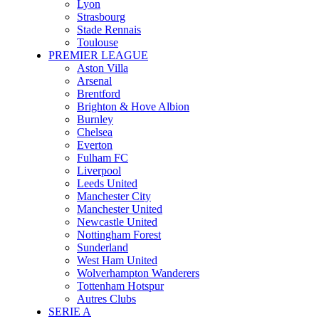
Lyon
Strasbourg
Stade Rennais
Toulouse
PREMIER LEAGUE
Aston Villa
Arsenal
Brentford
Brighton & Hove Albion
Burnley
Chelsea
Everton
Fulham FC
Liverpool
Leeds United
Manchester City
Manchester United
Newcastle United
Nottingham Forest
Sunderland
West Ham United
Wolverhampton Wanderers
Tottenham Hotspur
Autres Clubs
SERIE A