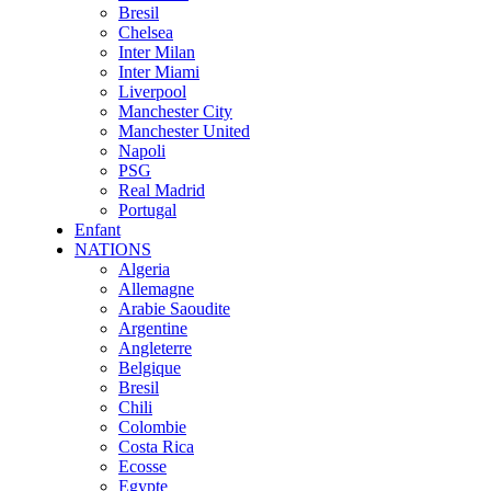
Bresil
Chelsea
Inter Milan
Inter Miami
Liverpool
Manchester City
Manchester United
Napoli
PSG
Real Madrid
Portugal
Enfant
NATIONS
Algeria
Allemagne
Arabie Saoudite
Argentine
Angleterre
Belgique
Bresil
Chili
Colombie
Costa Rica
Ecosse
Egypte