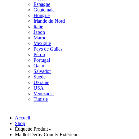
Espagne
Guatemala
Hongrie
Irlande du Nord
Italie
Japon
Maroc
Mexique
Pays de Galles
Pérou
Portugal
Qatar
Salvador
Suede
Ukraine
USA
Venezuela
Tunisie
Accueil
Shop
Étiquette Produit -
Maillot Derby County Extérieur