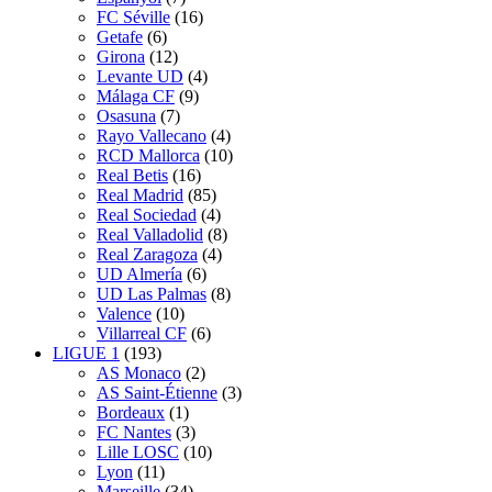
FC Séville
(16)
Getafe
(6)
Girona
(12)
Levante UD
(4)
Málaga CF
(9)
Osasuna
(7)
Rayo Vallecano
(4)
RCD Mallorca
(10)
Real Betis
(16)
Real Madrid
(85)
Real Sociedad
(4)
Real Valladolid
(8)
Real Zaragoza
(4)
UD Almería
(6)
UD Las Palmas
(8)
Valence
(10)
Villarreal CF
(6)
LIGUE 1
(193)
AS Monaco
(2)
AS Saint-Étienne
(3)
Bordeaux
(1)
FC Nantes
(3)
Lille LOSC
(10)
Lyon
(11)
Marseille
(34)