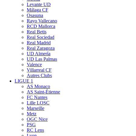
Levante UD
Málaga CF
Osasuna
Rayo Vallecano
RCD Mallorca
Real Betis
Real Sociedad
Real Madrid
Real Zaragoza
UD Almería
UD Las Palmas
Valence
Villarreal CF
Autres Clubs
LIGUE 1
AS Monaco
AS Saint-Étienne
FC Nantes
Lille LOSC
Marseille
Metz
OGC Nice
PSG
RC Lens
Lyon