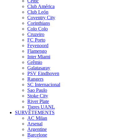
Celtic
Club América
Club León
Coventry City
Corinthians
Colo Colo
Cruzeiro
FC Porto
Feyenoord
Flamengo
Inter Miami
Grêmio
Galatasaray
PSV Eindhoven
Rangers
SC Internacional
Sao Paulo
Stoke City
River Plate
Tigres UANL
SURVÊTEMENTS
AC Milan
Arsenal
Argentine
Barcelone