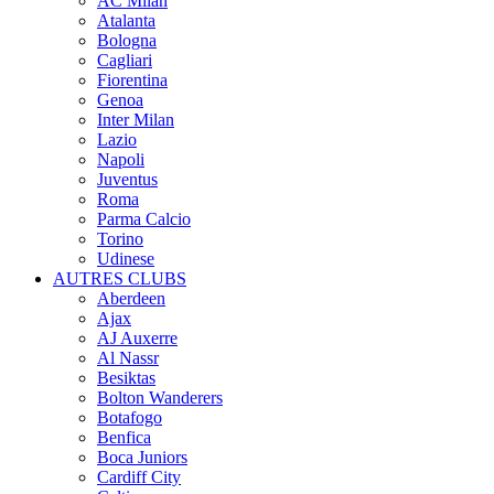
AC Milan
Atalanta
Bologna
Cagliari
Fiorentina
Genoa
Inter Milan
Lazio
Napoli
Juventus
Roma
Parma Calcio
Torino
Udinese
AUTRES CLUBS
Aberdeen
Ajax
AJ Auxerre
Al Nassr
Besiktas
Bolton Wanderers
Botafogo
Benfica
Boca Juniors
Cardiff City