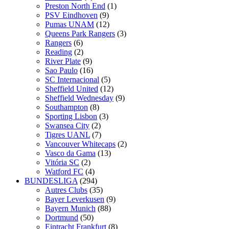
Preston North End
(1)
PSV Eindhoven
(9)
Pumas UNAM
(12)
Queens Park Rangers
(3)
Rangers
(6)
Reading
(2)
River Plate
(9)
Sao Paulo
(16)
SC Internacional
(5)
Sheffield United
(12)
Sheffield Wednesday
(9)
Southampton
(8)
Sporting Lisbon
(3)
Swansea City
(2)
Tigres UANL
(7)
Vancouver Whitecaps
(2)
Vasco da Gama
(13)
Vitória SC
(2)
Watford FC
(4)
BUNDESLIGA
(294)
Autres Clubs
(35)
Bayer Leverkusen
(9)
Bayern Munich
(88)
Dortmund
(50)
Eintracht Frankfurt
(8)