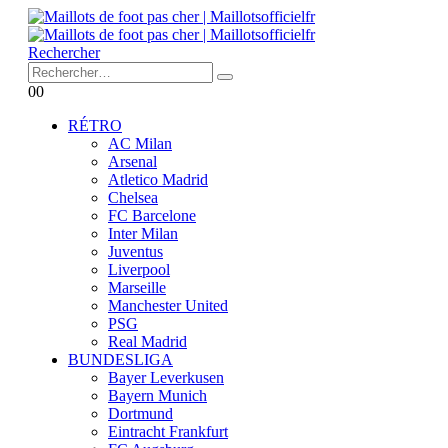
Rechercher
0
0
RÉTRO
AC Milan
Arsenal
Atletico Madrid
Chelsea
FC Barcelone
Inter Milan
Juventus
Liverpool
Marseille
Manchester United
PSG
Real Madrid
BUNDESLIGA
Bayer Leverkusen
Bayern Munich
Dortmund
Eintracht Frankfurt