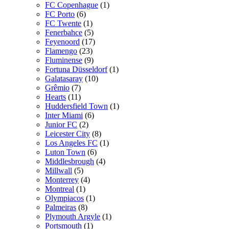
FC Copenhague
(1)
FC Porto
(6)
FC Twente
(1)
Fenerbahce
(5)
Feyenoord
(17)
Flamengo
(23)
Fluminense
(9)
Fortuna Düsseldorf
(1)
Galatasaray
(10)
Grêmio
(7)
Hearts
(11)
Huddersfield Town
(1)
Inter Miami
(6)
Junior FC
(2)
Leicester City
(8)
Los Angeles FC
(1)
Luton Town
(6)
Middlesbrough
(4)
Millwall
(5)
Monterrey
(4)
Montreal
(1)
Olympiacos
(1)
Palmeiras
(8)
Plymouth Argyle
(1)
Portsmouth
(1)