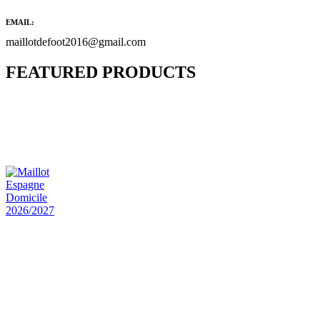
EMAIL:
maillotdefoot2016@gmail.com
FEATURED PRODUCTS
Maillot Bresil Domicile 2026/2027
€
48.00
Le prix initial était : €48.00.
€
25.90
Le prix
actuel est : €25.90.
Maillot Espagne Domicile 2026/2027
€
48.00
Le prix initial était : €48.00.
€
25.90
Le prix
actuel est : €25.90.
Maillot France Domicile 2026/2027