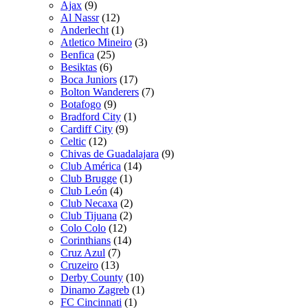
Ajax
(9)
Al Nassr
(12)
Anderlecht
(1)
Atletico Mineiro
(3)
Benfica
(25)
Besiktas
(6)
Boca Juniors
(17)
Bolton Wanderers
(7)
Botafogo
(9)
Bradford City
(1)
Cardiff City
(9)
Celtic
(12)
Chivas de Guadalajara
(9)
Club América
(14)
Club Brugge
(1)
Club León
(4)
Club Necaxa
(2)
Club Tijuana
(2)
Colo Colo
(12)
Corinthians
(14)
Cruz Azul
(7)
Cruzeiro
(13)
Derby County
(10)
Dinamo Zagreb
(1)
FC Cincinnati
(1)