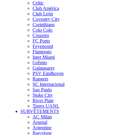
Celtic
Club América
Club León
Coventry City
Corinthians
Colo Colo
Cruzeiro
FC Porto
Feyenoord
Flamengo
Inter Miami
Grêmio
Galatasaray
PSV Eindhoven
Rangers
SC Internacional
Sao Paulo
Stoke City
River Plate
Tigres UANL
SURVÊTEMENTS
AC Milan
Arsenal
Argentine
Barcelone