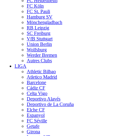
FC Heidenheim
FC Köln
FC St. Pauli
Hamburg SV
Mönchengladbach
RB Leipzig
SC Freiburg
VfB Stuttgart
Union Berlin
Wolfsburg
Werder Bremen
Autres Clubs
LIGA
Athletic Bilbao
Atletico Madrid
Barcelone
Cádiz CF
Celta Vigo
Deportivo Alavés
Deportivo de La Coruña
Elche CF
Espanyol
FC Séville
Getafe
Girona