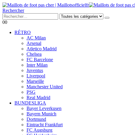
Rechercher
0
0
RÉTRO
AC Milan
Arsenal
Atletico Madrid
Chelsea
FC Barcelone
Inter Milan
Juventus
Liverpool
Marseille
Manchester United
PSG
Real Madrid
BUNDESLIGA
Bayer Leverkusen
Bayern Munich
Dortmund
Eintracht Frankfurt
FC Augsburg