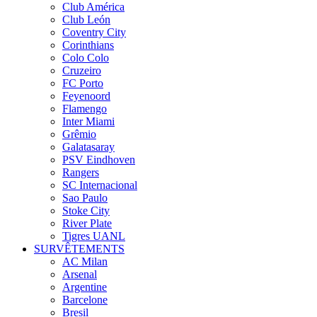
Club América
Club León
Coventry City
Corinthians
Colo Colo
Cruzeiro
FC Porto
Feyenoord
Flamengo
Inter Miami
Grêmio
Galatasaray
PSV Eindhoven
Rangers
SC Internacional
Sao Paulo
Stoke City
River Plate
Tigres UANL
SURVÊTEMENTS
AC Milan
Arsenal
Argentine
Barcelone
Bresil