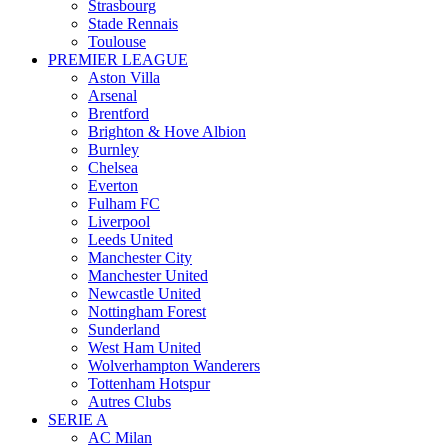
Strasbourg
Stade Rennais
Toulouse
PREMIER LEAGUE
Aston Villa
Arsenal
Brentford
Brighton & Hove Albion
Burnley
Chelsea
Everton
Fulham FC
Liverpool
Leeds United
Manchester City
Manchester United
Newcastle United
Nottingham Forest
Sunderland
West Ham United
Wolverhampton Wanderers
Tottenham Hotspur
Autres Clubs
SERIE A
AC Milan