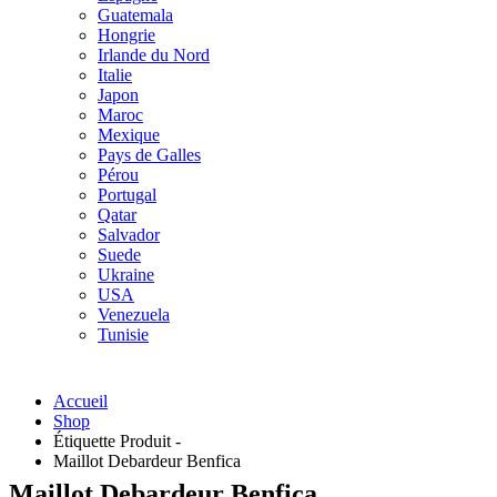
Guatemala
Hongrie
Irlande du Nord
Italie
Japon
Maroc
Mexique
Pays de Galles
Pérou
Portugal
Qatar
Salvador
Suede
Ukraine
USA
Venezuela
Tunisie
Accueil
Shop
Étiquette Produit -
Maillot Debardeur Benfica
Maillot Debardeur Benfica