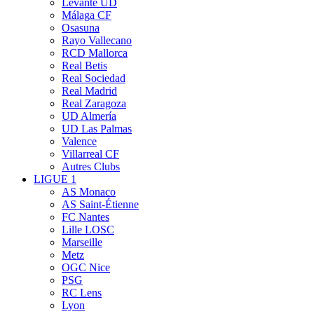
Levante UD
Málaga CF
Osasuna
Rayo Vallecano
RCD Mallorca
Real Betis
Real Sociedad
Real Madrid
Real Zaragoza
UD Almería
UD Las Palmas
Valence
Villarreal CF
Autres Clubs
LIGUE 1
AS Monaco
AS Saint-Étienne
FC Nantes
Lille LOSC
Marseille
Metz
OGC Nice
PSG
RC Lens
Lyon