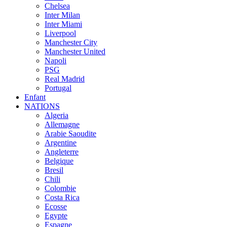
Chelsea
Inter Milan
Inter Miami
Liverpool
Manchester City
Manchester United
Napoli
PSG
Real Madrid
Portugal
Enfant
NATIONS
Algeria
Allemagne
Arabie Saoudite
Argentine
Angleterre
Belgique
Bresil
Chili
Colombie
Costa Rica
Ecosse
Egypte
Espagne