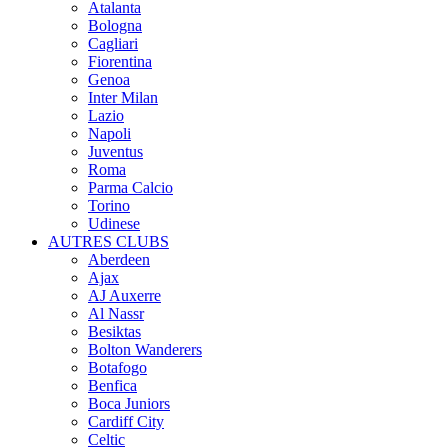
Atalanta
Bologna
Cagliari
Fiorentina
Genoa
Inter Milan
Lazio
Napoli
Juventus
Roma
Parma Calcio
Torino
Udinese
AUTRES CLUBS
Aberdeen
Ajax
AJ Auxerre
Al Nassr
Besiktas
Bolton Wanderers
Botafogo
Benfica
Boca Juniors
Cardiff City
Celtic