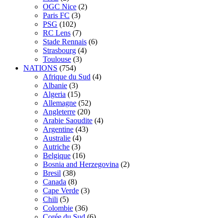
OGC Nice
(2)
Paris FC
(3)
PSG
(102)
RC Lens
(7)
Stade Rennais
(6)
Strasbourg
(4)
Toulouse
(3)
NATIONS
(754)
Afrique du Sud
(4)
Albanie
(3)
Algeria
(15)
Allemagne
(52)
Angleterre
(20)
Arabie Saoudite
(4)
Argentine
(43)
Australie
(4)
Autriche
(3)
Belgique
(16)
Bosnia and Herzegovina
(2)
Bresil
(38)
Canada
(8)
Cape Verde
(3)
Chili
(5)
Colombie
(36)
Corée du Sud
(6)