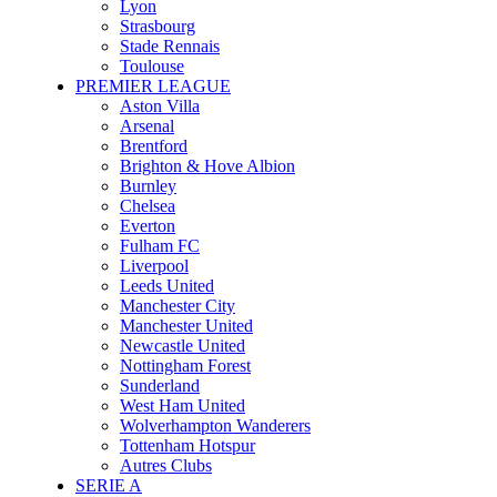
Lyon
Strasbourg
Stade Rennais
Toulouse
PREMIER LEAGUE
Aston Villa
Arsenal
Brentford
Brighton & Hove Albion
Burnley
Chelsea
Everton
Fulham FC
Liverpool
Leeds United
Manchester City
Manchester United
Newcastle United
Nottingham Forest
Sunderland
West Ham United
Wolverhampton Wanderers
Tottenham Hotspur
Autres Clubs
SERIE A