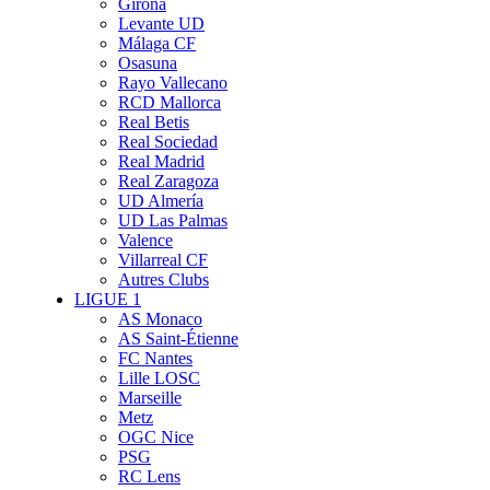
Girona
Levante UD
Málaga CF
Osasuna
Rayo Vallecano
RCD Mallorca
Real Betis
Real Sociedad
Real Madrid
Real Zaragoza
UD Almería
UD Las Palmas
Valence
Villarreal CF
Autres Clubs
LIGUE 1
AS Monaco
AS Saint-Étienne
FC Nantes
Lille LOSC
Marseille
Metz
OGC Nice
PSG
RC Lens