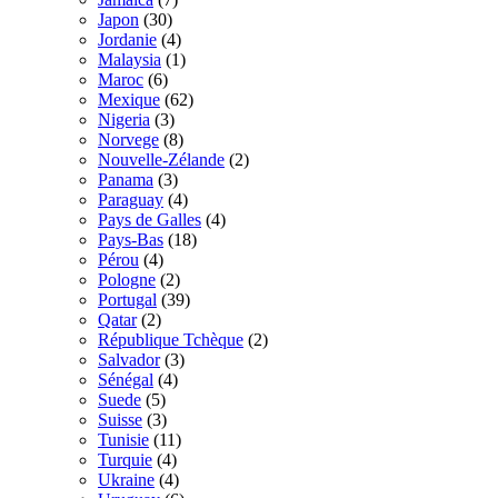
Japon
(30)
Jordanie
(4)
Malaysia
(1)
Maroc
(6)
Mexique
(62)
Nigeria
(3)
Norvege
(8)
Nouvelle-Zélande
(2)
Panama
(3)
Paraguay
(4)
Pays de Galles
(4)
Pays-Bas
(18)
Pérou
(4)
Pologne
(2)
Portugal
(39)
Qatar
(2)
République Tchèque
(2)
Salvador
(3)
Sénégal
(4)
Suede
(5)
Suisse
(3)
Tunisie
(11)
Turquie
(4)
Ukraine
(4)