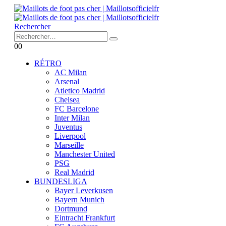
Rechercher
0
0
RÉTRO
AC Milan
Arsenal
Atletico Madrid
Chelsea
FC Barcelone
Inter Milan
Juventus
Liverpool
Marseille
Manchester United
PSG
Real Madrid
BUNDESLIGA
Bayer Leverkusen
Bayern Munich
Dortmund
Eintracht Frankfurt