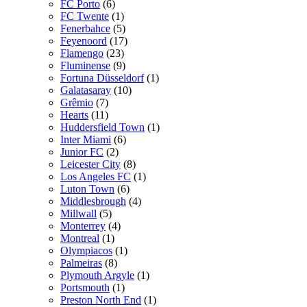
FC Porto
(6)
FC Twente
(1)
Fenerbahce
(5)
Feyenoord
(17)
Flamengo
(23)
Fluminense
(9)
Fortuna Düsseldorf
(1)
Galatasaray
(10)
Grêmio
(7)
Hearts
(11)
Huddersfield Town
(1)
Inter Miami
(6)
Junior FC
(2)
Leicester City
(8)
Los Angeles FC
(1)
Luton Town
(6)
Middlesbrough
(4)
Millwall
(5)
Monterrey
(4)
Montreal
(1)
Olympiacos
(1)
Palmeiras
(8)
Plymouth Argyle
(1)
Portsmouth
(1)
Preston North End
(1)