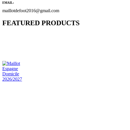
EMAIL:
maillotdefoot2016@gmail.com
FEATURED PRODUCTS
Maillot Bresil Domicile 2026/2027
€
48.00
Le prix initial était : €48.00.
€
25.90
Le prix
actuel est : €25.90.
Maillot Espagne Domicile 2026/2027
€
48.00
Le prix initial était : €48.00.
€
25.90
Le prix
actuel est : €25.90.
Maillot France Domicile 2026/2027
€
48.00
Le prix initial était : €48.00.
€
25.90
Le prix