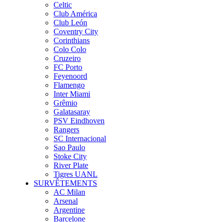
Celtic
Club América
Club León
Coventry City
Corinthians
Colo Colo
Cruzeiro
FC Porto
Feyenoord
Flamengo
Inter Miami
Grêmio
Galatasaray
PSV Eindhoven
Rangers
SC Internacional
Sao Paulo
Stoke City
River Plate
Tigres UANL
SURVÊTEMENTS
AC Milan
Arsenal
Argentine
Barcelone