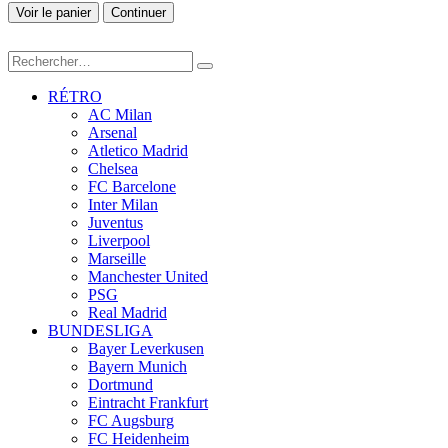
Voir le panier
Continuer
RÉTRO
AC Milan
Arsenal
Atletico Madrid
Chelsea
FC Barcelone
Inter Milan
Juventus
Liverpool
Marseille
Manchester United
PSG
Real Madrid
BUNDESLIGA
Bayer Leverkusen
Bayern Munich
Dortmund
Eintracht Frankfurt
FC Augsburg
FC Heidenheim