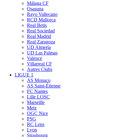
Málaga CF
Osasuna
Rayo Vallecano
RCD Mallorca
Real Betis
Real Sociedad
Real Madrid
Real Zaragoza
UD Almería
UD Las Palmas
Valence
Villarreal CF
Autres Clubs
LIGUE 1
AS Monaco
AS Saint-Étienne
FC Nantes
Lille LOSC
Marseille
Metz
OGC Nice
PSG
RC Lens
Lyon
Strasbourg