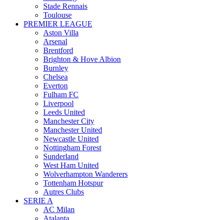
Stade Rennais
Toulouse
PREMIER LEAGUE
Aston Villa
Arsenal
Brentford
Brighton & Hove Albion
Burnley
Chelsea
Everton
Fulham FC
Liverpool
Leeds United
Manchester City
Manchester United
Newcastle United
Nottingham Forest
Sunderland
West Ham United
Wolverhampton Wanderers
Tottenham Hotspur
Autres Clubs
SERIE A
AC Milan
Atalanta