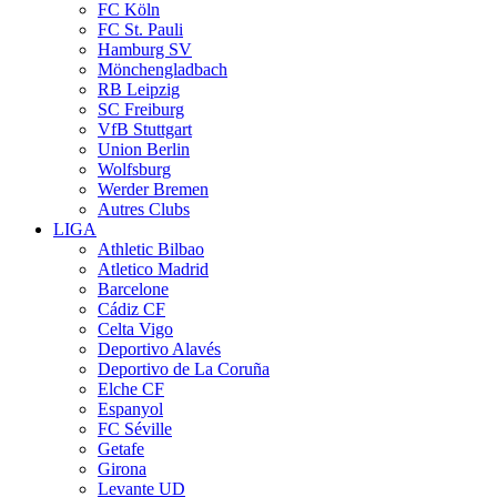
FC Köln
FC St. Pauli
Hamburg SV
Mönchengladbach
RB Leipzig
SC Freiburg
VfB Stuttgart
Union Berlin
Wolfsburg
Werder Bremen
Autres Clubs
LIGA
Athletic Bilbao
Atletico Madrid
Barcelone
Cádiz CF
Celta Vigo
Deportivo Alavés
Deportivo de La Coruña
Elche CF
Espanyol
FC Séville
Getafe
Girona
Levante UD