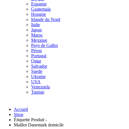
Espagne
Guatemala
Hongrie
Irlande du Nord
Italie
Japon
Maroc
Mexique
Pays de Galles
Pérou
Portugal
Qatar
Salvador
Suede
Ukraine
USA
Venezuela
Tunisie
Accueil
Shop
Étiquette Produit -
Maillot Danemark domicile