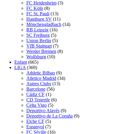
FC Heidenheim
(3)
FC Köln
(8)
FC St. Pauli
(13)
Hamburg SV
(11)
Mönchengladbach
(14)
RB Leipzig
(16)
SC Freiburg
(5)
Union Berlin
(5)
VfB Stuttgart
(7)
Werder Bremen
(8)
Wolfsburg
(10)
Enfant
(665)
LIGA
(369)
Athletic Bilbao
(9)
Atletico Madrid
(34)
Autres Clubs
(13)
Barcelone
(56)
Cádiz CF
(1)
CD Tenerife
(6)
Celta Vigo
(5)
Deportivo Alavés
(9)
Deportivo de La Coruña
(9)
Elche CF
(5)
Espanyol
(7)
FC Séville
(16)