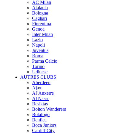
AC Milan
Atalanta
Bologna
Cagliari
Fiorentina
Genoa
Inter Milan
Lazio
Napoli
Juventus
Roma
Parma Calcio
Torino
Udinese
AUTRES CLUBS
Aberdeen
Ajax
AJ Auxerre
Al Nassr
Besiktas
Bolton Wanderers
Botafogo
Benfica
Boca Juniors
Cardiff City