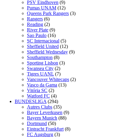
PSV Eindhoven
(9)
Pumas UNAM
(12)
Queens Park Rangers
(3)
Rangers
(6)
Reading
(2)
River Plate
(9)
Sao Paulo
(16)
SC Internacional
(5)
Sheffield United
(12)
Sheffield Wednesday
(9)
Southampton
(8)
Sporting Lisbon
(3)
Swansea City
(2)
Tigres UANL
(7)
Vancouver Whitecaps
(2)
Vasco da Gama
(13)
Vitória SC
(2)
Watford FC
(4)
BUNDESLIGA
(294)
Autres Clubs
(35)
Bayer Leverkusen
(9)
Bayern Munich
(88)
Dortmund
(50)
Eintracht Frankfurt
(8)
FC Augsburg
(3)