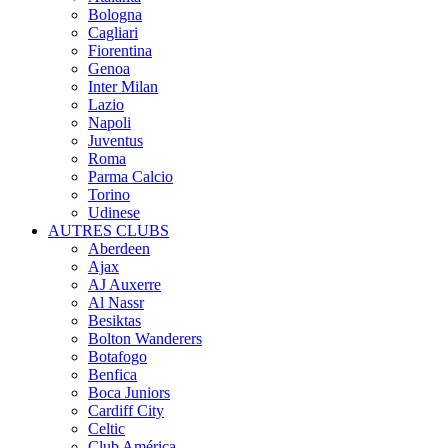
Bologna
Cagliari
Fiorentina
Genoa
Inter Milan
Lazio
Napoli
Juventus
Roma
Parma Calcio
Torino
Udinese
AUTRES CLUBS
Aberdeen
Ajax
AJ Auxerre
Al Nassr
Besiktas
Bolton Wanderers
Botafogo
Benfica
Boca Juniors
Cardiff City
Celtic
Club América