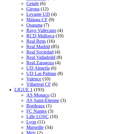
Getafe
(6)
Girona
(12)
Levante UD
(4)
Málaga CF
(9)
Osasuna
(7)
Rayo Vallecano
(4)
RCD Mallorca
(10)
Real Betis
(16)
Real Madrid
(85)
Real Sociedad
(4)
Real Valladolid
(8)
Real Zaragoza
(4)
UD Almería
(6)
UD Las Palmas
(8)
Valence
(10)
Villarreal CF
(6)
LIGUE 1
(193)
AS Monaco
(2)
AS Saint-Étienne
(3)
Bordeaux
(1)
FC Nantes
(3)
Lille LOSC
(10)
Lyon
(11)
Marseille
(34)
Metz
(2)