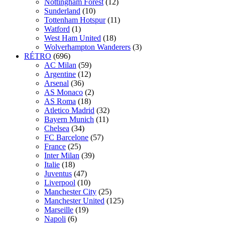
Nottingham Forest
(12)
Sunderland
(10)
Tottenham Hotspur
(11)
Watford
(1)
West Ham United
(18)
Wolverhampton Wanderers
(3)
RÉTRO
(696)
AC Milan
(59)
Argentine
(12)
Arsenal
(36)
AS Monaco
(2)
AS Roma
(18)
Atletico Madrid
(32)
Bayern Munich
(11)
Chelsea
(34)
FC Barcelone
(57)
France
(25)
Inter Milan
(39)
Italie
(18)
Juventus
(47)
Liverpool
(10)
Manchester City
(25)
Manchester United
(125)
Marseille
(19)
Napoli
(6)