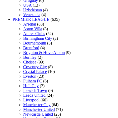
Uruguay
(6)
USA
(13)
Uzbekistan
(4)
Venezuela
(4)
PREMIER LEAGUE
(625)
Arsenal
(83)
Aston Villa
(8)
Autres Clubs
(52)
Birmingham City
(2)
Bournemouth
(3)
Brentford
(4)
Brighton & Hove Albion
(9)
Burnley
(2)
Chelsea
(99)
Coventry City
(8)
Crystal Palace
(10)
Everton
(23)
Fulham FC
(6)
Hull City
(2)
Ipswich Town
(9)
Leeds United
(24)
Liverpool
(66)
Manchester City
(64)
Manchester United
(71)
Newcastle United
(25)