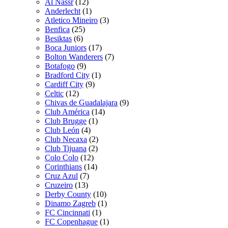
Al Nassr
(12)
Anderlecht
(1)
Atletico Mineiro
(3)
Benfica
(25)
Besiktas
(6)
Boca Juniors
(17)
Bolton Wanderers
(7)
Botafogo
(9)
Bradford City
(1)
Cardiff City
(9)
Celtic
(12)
Chivas de Guadalajara
(9)
Club América
(14)
Club Brugge
(1)
Club León
(4)
Club Necaxa
(2)
Club Tijuana
(2)
Colo Colo
(12)
Corinthians
(14)
Cruz Azul
(7)
Cruzeiro
(13)
Derby County
(10)
Dinamo Zagreb
(1)
FC Cincinnati
(1)
FC Copenhague
(1)