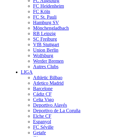
FC Augsburg
FC Heidenheim
FC Köln
FC St. Pauli
Hamburg SV
Mönchengladbach
RB Leipzig
SC Freiburg
VfB Stuttgart
Union Berlin
Wolfsburg
Werder Bremen
Autres Clubs
LIGA
Athletic Bilbao
Atletico Madrid
Barcelone
Cádiz CF
Celta Vigo
Deportivo Alavés
Deportivo de La Coruña
Elche CF
Espanyol
FC Séville
Getafe