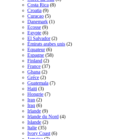
Costa Rica
(8)
Croatia
(9)
Curaçao
(5)
Danemark
(1)
Ecosse
(9)
Egypte
(6)
El Salvador
(2)
Émirats arabes unis
(2)
Equateur
(6)
Espagne
(58)
Finland
(2)
France
(37)
Ghana
(2)
Gréce
(2)
Guatemala
(7)
Haiti
(3)
Hongrie
(7)
Iran
(2)
Iraq
(6)
Irlande
(9)
Irlande du Nord
(4)
Islande
(2)
Italie
(35)
Ivory Coast
(6)
Jamaica
(7)