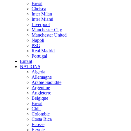
Bresil
Chelsea
Inter Milan
Inter Miami
Liverpool
Manchester City
Manchester United
Napoli
PSG
Real Madrid
Portugal
Enfant
NATIONS
Algeria
Allemagne
Arabie Saoudite
Argentine
Angleterre
Belgique
Bresil
Chili
Colombie
Costa Rica
Ecosse
Egypte