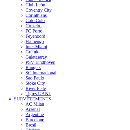
Club León
Coventry City
Corinthians
Colo Colo
Cruzeiro
FC Porto
Feyenoord
Flamengo
Inter Miami
Grêmio
Galatasaray
PSV Eindhoven
Rangers
SC Internacional
Sao Paulo
Stoke City
River Plate
Tigres UANL
SURVÊTEMENTS
AC Milan
Arsenal
Argentine
Barcelone
Bresil