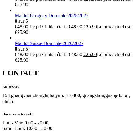
€25.90.
Maillot Uruguay Domicile 2026/2027
0
sur 5
€
48.00
Le prix initial était : €48.00.
€
25.90
Le prix actuel est :
€25.90.
Maillot Suisse Domicile 2026/2027
0
sur 5
€
48.00
Le prix initial était : €48.00.
€
25.90
Le prix actuel est :
€25.90.
CONTACT
ADRESSE:
154 guangyuanzhonglu,baiyun, 510400, guangzhou,guangdong，
china
Horaires de travail：
Lun - Ven: 9.00 - 20.00
Sam - Dim: 10.00 - 20.00