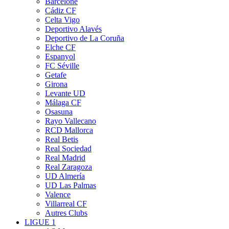
Barcelone
Cádiz CF
Celta Vigo
Deportivo Alavés
Deportivo de La Coruña
Elche CF
Espanyol
FC Séville
Getafe
Girona
Levante UD
Málaga CF
Osasuna
Rayo Vallecano
RCD Mallorca
Real Betis
Real Sociedad
Real Madrid
Real Zaragoza
UD Almería
UD Las Palmas
Valence
Villarreal CF
Autres Clubs
LIGUE 1