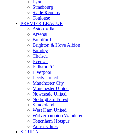
Lyon
Strasbourg
Stade Rennais
Toulouse
PREMIER LEAGUE
Aston Villa
Arsenal
Brentford
Brighton & Hove Albion
Burnley
Chelsea
Everton
Fulham FC
Liverpool
Leeds United
Manchester City
Manchester United
Newcastle United
Nottingham Forest
Sunderland
West Ham United
Wolverhampton Wanderers
Tottenham Hotspur
Autres Clubs
SERIE A