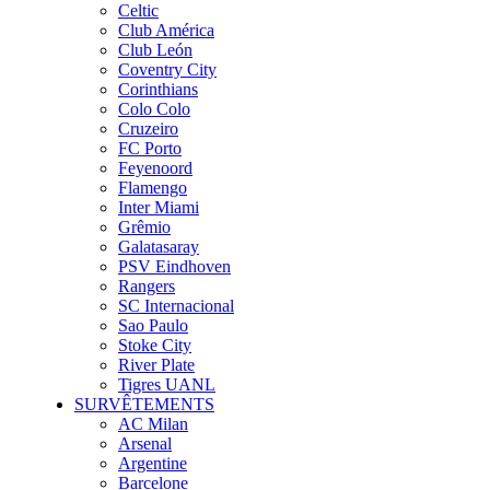
Celtic
Club América
Club León
Coventry City
Corinthians
Colo Colo
Cruzeiro
FC Porto
Feyenoord
Flamengo
Inter Miami
Grêmio
Galatasaray
PSV Eindhoven
Rangers
SC Internacional
Sao Paulo
Stoke City
River Plate
Tigres UANL
SURVÊTEMENTS
AC Milan
Arsenal
Argentine
Barcelone