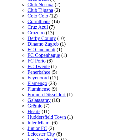
Club Necaxa
(2)
Club Tijuana
(2)
Colo Colo
(12)
Corinthians
(14)
Cruz Azul
(7)
Cruzeiro
(13)
Derby County
(10)
Dinamo Zagreb
(1)
FC Cincinnati
(1)
FC Copenhague
(1)
FC Porto
(6)
FC Twente
(1)
Fenerbahce
(5)
Feyenoord
(17)
Flamengo
(23)
Fluminense
(9)
Fortuna Düsseldorf
(1)
Galatasaray
(10)
Grêmio
(7)
Hearts
(11)
Huddersfield Town
(1)
Inter Miami
(6)
Junior FC
(2)
Leicester City
(8)
Los Angeles FC
(1)