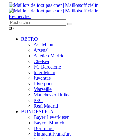
Rechercher
0
0
RÉTRO
AC Milan
Arsenal
Atletico Madrid
Chelsea
FC Barcelone
Inter Milan
Juventus
Liverpool
Marseille
Manchester United
PSG
Real Madrid
BUNDESLIGA
Bayer Leverkusen
Bayern Munich
Dortmund
Eintracht Frankfurt