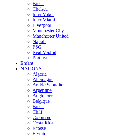
Bresil
Chelsea
Inter Milan
Inter Miami
Liverpool
Manchester City
Manchester United
Napoli
PSG
Real Madrid
Portugal
Enfant
NATIONS
Algeria
Allemagne
Arabie Saoudite
Argentine
Angleterre
Belgique
Bresil
Chili
Colombie
Costa Rica
Ecosse
Egypte