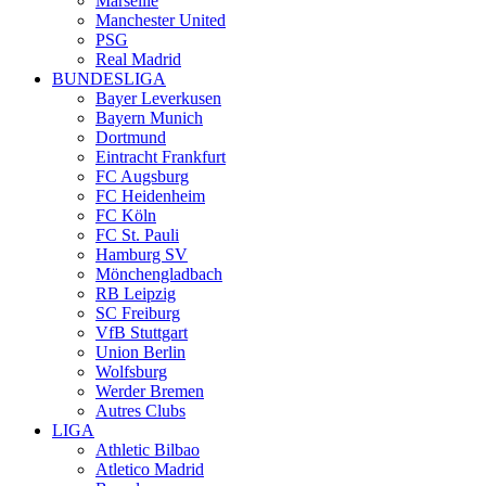
Marseille
Manchester United
PSG
Real Madrid
BUNDESLIGA
Bayer Leverkusen
Bayern Munich
Dortmund
Eintracht Frankfurt
FC Augsburg
FC Heidenheim
FC Köln
FC St. Pauli
Hamburg SV
Mönchengladbach
RB Leipzig
SC Freiburg
VfB Stuttgart
Union Berlin
Wolfsburg
Werder Bremen
Autres Clubs
LIGA
Athletic Bilbao
Atletico Madrid