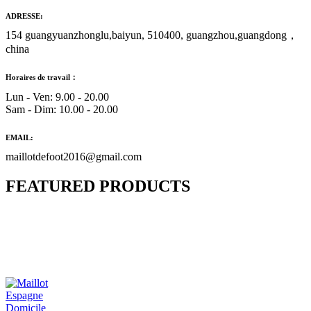
ADRESSE:
154 guangyuanzhonglu,baiyun, 510400, guangzhou,guangdong，
china
Horaires de travail：
Lun - Ven: 9.00 - 20.00
Sam - Dim: 10.00 - 20.00
EMAIL:
maillotdefoot2016@gmail.com
FEATURED PRODUCTS
Maillot Bresil Domicile 2026/2027
€
48.00
Le prix initial était : €48.00.
€
25.90
Le prix
actuel est : €25.90.