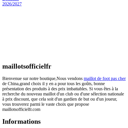
Maillot Espagne Domicile 2026/2027
€
48.00
Le prix initial était : €48.00.
€
25.90
Le prix
actuel est : €25.90.
Maillot France Domicile 2026/2027
€
48.00
Le prix initial était : €48.00.
€
25.90
Le prix
actuel est : €25.90.
maillotsofficielfr
Bienvenue sur notre boutique,Nous vendons
maillot de foot pas cher
de China,grand choix il y en a pour tous les goûts, bonne
présentation des produits à des prix imbattables. Si vous êtes à la
recherche du nouveau maillot d'un club ou d'une sélection nationale
à prix discount, que cela soit d'un gardien de but ou d'un joueur,
vous trouverez parmi le vaste choix que propose
maillotsofficielfr.com
Informations