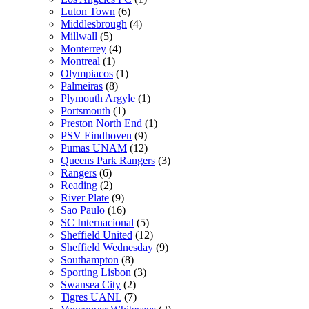
Luton Town
(6)
Middlesbrough
(4)
Millwall
(5)
Monterrey
(4)
Montreal
(1)
Olympiacos
(1)
Palmeiras
(8)
Plymouth Argyle
(1)
Portsmouth
(1)
Preston North End
(1)
PSV Eindhoven
(9)
Pumas UNAM
(12)
Queens Park Rangers
(3)
Rangers
(6)
Reading
(2)
River Plate
(9)
Sao Paulo
(16)
SC Internacional
(5)
Sheffield United
(12)
Sheffield Wednesday
(9)
Southampton
(8)
Sporting Lisbon
(3)
Swansea City
(2)
Tigres UANL
(7)