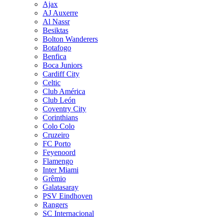
Ajax
AJ Auxerre
Al Nassr
Besiktas
Bolton Wanderers
Botafogo
Benfica
Boca Juniors
Cardiff City
Celtic
Club América
Club León
Coventry City
Corinthians
Colo Colo
Cruzeiro
FC Porto
Feyenoord
Flamengo
Inter Miami
Grêmio
Galatasaray
PSV Eindhoven
Rangers
SC Internacional