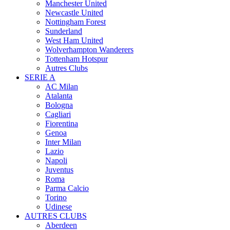
Manchester United
Newcastle United
Nottingham Forest
Sunderland
West Ham United
Wolverhampton Wanderers
Tottenham Hotspur
Autres Clubs
SERIE A
AC Milan
Atalanta
Bologna
Cagliari
Fiorentina
Genoa
Inter Milan
Lazio
Napoli
Juventus
Roma
Parma Calcio
Torino
Udinese
AUTRES CLUBS
Aberdeen