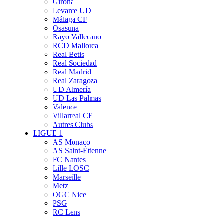
Girona
Levante UD
Málaga CF
Osasuna
Rayo Vallecano
RCD Mallorca
Real Betis
Real Sociedad
Real Madrid
Real Zaragoza
UD Almería
UD Las Palmas
Valence
Villarreal CF
Autres Clubs
LIGUE 1
AS Monaco
AS Saint-Étienne
FC Nantes
Lille LOSC
Marseille
Metz
OGC Nice
PSG
RC Lens