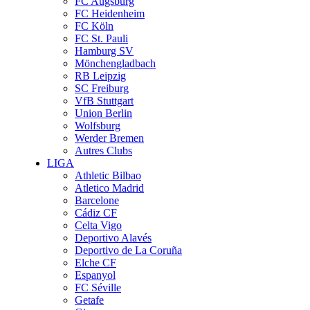
FC Augsburg
FC Heidenheim
FC Köln
FC St. Pauli
Hamburg SV
Mönchengladbach
RB Leipzig
SC Freiburg
VfB Stuttgart
Union Berlin
Wolfsburg
Werder Bremen
Autres Clubs
LIGA
Athletic Bilbao
Atletico Madrid
Barcelone
Cádiz CF
Celta Vigo
Deportivo Alavés
Deportivo de La Coruña
Elche CF
Espanyol
FC Séville
Getafe