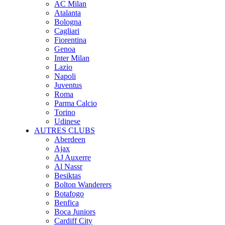
AC Milan
Atalanta
Bologna
Cagliari
Fiorentina
Genoa
Inter Milan
Lazio
Napoli
Juventus
Roma
Parma Calcio
Torino
Udinese
AUTRES CLUBS
Aberdeen
Ajax
AJ Auxerre
Al Nassr
Besiktas
Bolton Wanderers
Botafogo
Benfica
Boca Juniors
Cardiff City