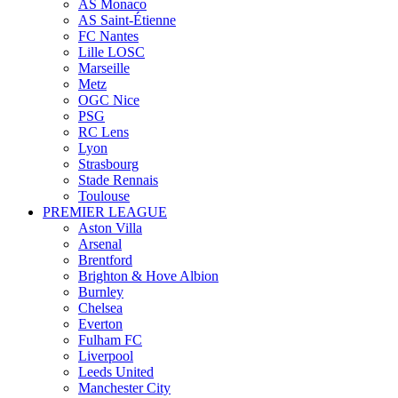
AS Monaco
AS Saint-Étienne
FC Nantes
Lille LOSC
Marseille
Metz
OGC Nice
PSG
RC Lens
Lyon
Strasbourg
Stade Rennais
Toulouse
PREMIER LEAGUE
Aston Villa
Arsenal
Brentford
Brighton & Hove Albion
Burnley
Chelsea
Everton
Fulham FC
Liverpool
Leeds United
Manchester City