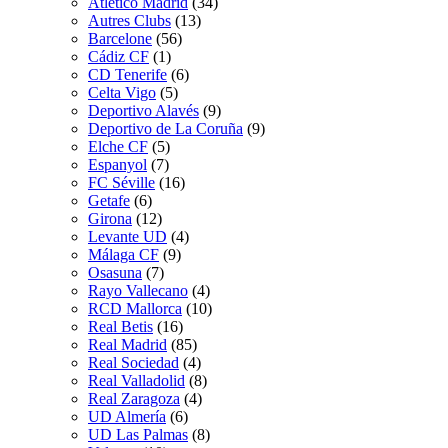
Atletico Madrid
(34)
Autres Clubs
(13)
Barcelone
(56)
Cádiz CF
(1)
CD Tenerife
(6)
Celta Vigo
(5)
Deportivo Alavés
(9)
Deportivo de La Coruña
(9)
Elche CF
(5)
Espanyol
(7)
FC Séville
(16)
Getafe
(6)
Girona
(12)
Levante UD
(4)
Málaga CF
(9)
Osasuna
(7)
Rayo Vallecano
(4)
RCD Mallorca
(10)
Real Betis
(16)
Real Madrid
(85)
Real Sociedad
(4)
Real Valladolid
(8)
Real Zaragoza
(4)
UD Almería
(6)
UD Las Palmas
(8)