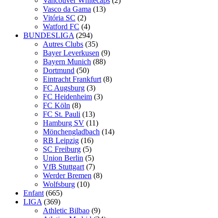
Vancouver Whitecaps
(2)
Vasco da Gama
(13)
Vitória SC
(2)
Watford FC
(4)
BUNDESLIGA
(294)
Autres Clubs
(35)
Bayer Leverkusen
(9)
Bayern Munich
(88)
Dortmund
(50)
Eintracht Frankfurt
(8)
FC Augsburg
(3)
FC Heidenheim
(3)
FC Köln
(8)
FC St. Pauli
(13)
Hamburg SV
(11)
Mönchengladbach
(14)
RB Leipzig
(16)
SC Freiburg
(5)
Union Berlin
(5)
VfB Stuttgart
(7)
Werder Bremen
(8)
Wolfsburg
(10)
Enfant
(665)
LIGA
(369)
Athletic Bilbao
(9)