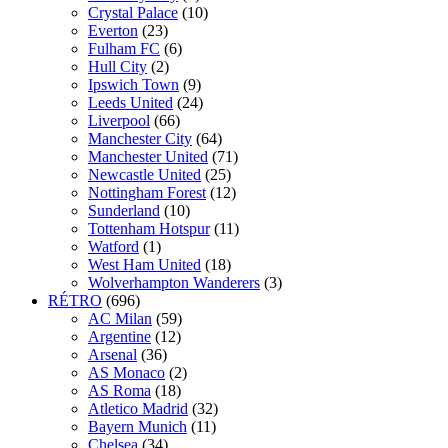
Crystal Palace
(10)
Everton
(23)
Fulham FC
(6)
Hull City
(2)
Ipswich Town
(9)
Leeds United
(24)
Liverpool
(66)
Manchester City
(64)
Manchester United
(71)
Newcastle United
(25)
Nottingham Forest
(12)
Sunderland
(10)
Tottenham Hotspur
(11)
Watford
(1)
West Ham United
(18)
Wolverhampton Wanderers
(3)
RÉTRO
(696)
AC Milan
(59)
Argentine
(12)
Arsenal
(36)
AS Monaco
(2)
AS Roma
(18)
Atletico Madrid
(32)
Bayern Munich
(11)
Chelsea
(34)