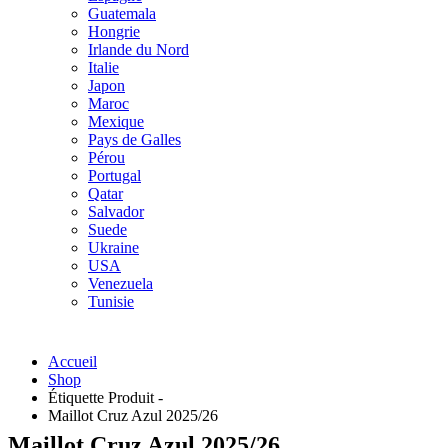
Guatemala
Hongrie
Irlande du Nord
Italie
Japon
Maroc
Mexique
Pays de Galles
Pérou
Portugal
Qatar
Salvador
Suede
Ukraine
USA
Venezuela
Tunisie
Accueil
Shop
Étiquette Produit -
Maillot Cruz Azul 2025/26
Maillot Cruz Azul 2025/26