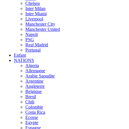
Chelsea
Inter Milan
Inter Miami
Liverpool
Manchester City
Manchester United
Napoli
PSG
Real Madrid
Portugal
Enfant
NATIONS
Algeria
Allemagne
Arabie Saoudite
Argentine
Angleterre
Belgique
Bresil
Chili
Colombie
Costa Rica
Ecosse
Egypte
Espagne