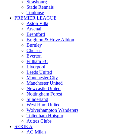
Strasbourg
Stade Rennais
Toulouse
PREMIER LEAGUE
Aston Villa
Arsenal
Brentford
Brighton & Hove Albion
Burnley
Chelsea
Everton
Fulham FC
Liverpool
Leeds United
Manchester City
Manchester United
Newcastle United
Nottingham Forest
Sunderland
West Ham United
Wolverhampton Wanderers
Tottenham Hotspur
Autres Clubs
SERIE A
AC Milan