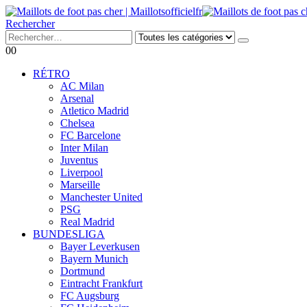
Rechercher
0
0
RÉTRO
AC Milan
Arsenal
Atletico Madrid
Chelsea
FC Barcelone
Inter Milan
Juventus
Liverpool
Marseille
Manchester United
PSG
Real Madrid
BUNDESLIGA
Bayer Leverkusen
Bayern Munich
Dortmund
Eintracht Frankfurt
FC Augsburg