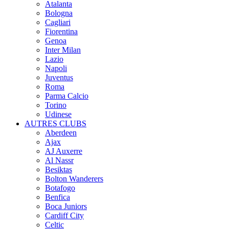
Atalanta
Bologna
Cagliari
Fiorentina
Genoa
Inter Milan
Lazio
Napoli
Juventus
Roma
Parma Calcio
Torino
Udinese
AUTRES CLUBS
Aberdeen
Ajax
AJ Auxerre
Al Nassr
Besiktas
Bolton Wanderers
Botafogo
Benfica
Boca Juniors
Cardiff City
Celtic