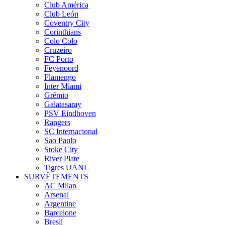
Club América
Club León
Coventry City
Corinthians
Colo Colo
Cruzeiro
FC Porto
Feyenoord
Flamengo
Inter Miami
Grêmio
Galatasaray
PSV Eindhoven
Rangers
SC Internacional
Sao Paulo
Stoke City
River Plate
Tigres UANL
SURVÊTEMENTS
AC Milan
Arsenal
Argentine
Barcelone
Bresil