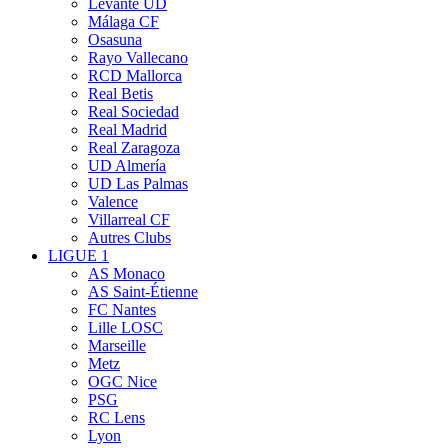
Levante UD
Málaga CF
Osasuna
Rayo Vallecano
RCD Mallorca
Real Betis
Real Sociedad
Real Madrid
Real Zaragoza
UD Almería
UD Las Palmas
Valence
Villarreal CF
Autres Clubs
LIGUE 1
AS Monaco
AS Saint-Étienne
FC Nantes
Lille LOSC
Marseille
Metz
OGC Nice
PSG
RC Lens
Lyon