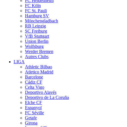
FC Heidenheim
FC Köln
FC St. Pauli
Hamburg SV
Mönchengladbach
RB Leipzig
SC Freiburg
VfB Stuttgart
Union Berlin
Wolfsburg
Werder Bremen
Autres Clubs
LIGA
Athletic Bilbao
Atletico Madrid
Barcelone
Cádiz CF
Celta Vigo
Deportivo Alavés
Deportivo de La Coruña
Elche CF
Espanyol
FC Séville
Getafe
Girona