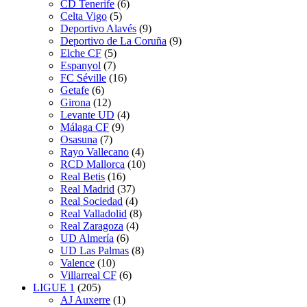
CD Tenerife
(6)
Celta Vigo
(5)
Deportivo Alavés
(9)
Deportivo de La Coruña
(9)
Elche CF
(5)
Espanyol
(7)
FC Séville
(16)
Getafe
(6)
Girona
(12)
Levante UD
(4)
Málaga CF
(9)
Osasuna
(7)
Rayo Vallecano
(4)
RCD Mallorca
(10)
Real Betis
(16)
Real Madrid
(37)
Real Sociedad
(4)
Real Valladolid
(8)
Real Zaragoza
(4)
UD Almería
(6)
UD Las Palmas
(8)
Valence
(10)
Villarreal CF
(6)
LIGUE 1
(205)
AJ Auxerre
(1)