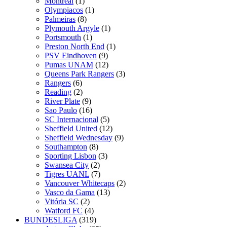
Montreal
(1)
Olympiacos
(1)
Palmeiras
(8)
Plymouth Argyle
(1)
Portsmouth
(1)
Preston North End
(1)
PSV Eindhoven
(9)
Pumas UNAM
(12)
Queens Park Rangers
(3)
Rangers
(6)
Reading
(2)
River Plate
(9)
Sao Paulo
(16)
SC Internacional
(5)
Sheffield United
(12)
Sheffield Wednesday
(9)
Southampton
(8)
Sporting Lisbon
(3)
Swansea City
(2)
Tigres UANL
(7)
Vancouver Whitecaps
(2)
Vasco da Gama
(13)
Vitória SC
(2)
Watford FC
(4)
BUNDESLIGA
(319)