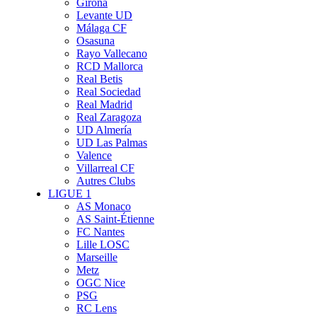
Girona
Levante UD
Málaga CF
Osasuna
Rayo Vallecano
RCD Mallorca
Real Betis
Real Sociedad
Real Madrid
Real Zaragoza
UD Almería
UD Las Palmas
Valence
Villarreal CF
Autres Clubs
LIGUE 1
AS Monaco
AS Saint-Étienne
FC Nantes
Lille LOSC
Marseille
Metz
OGC Nice
PSG
RC Lens