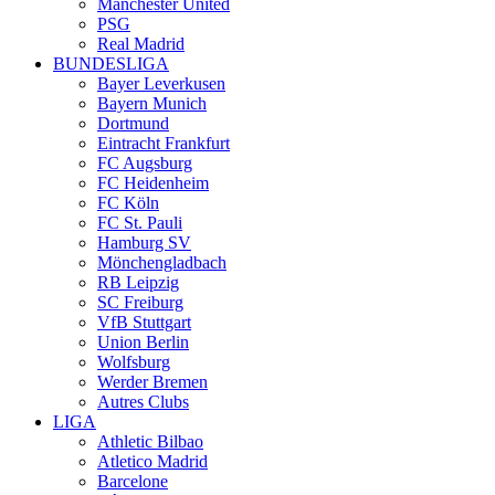
Manchester United
PSG
Real Madrid
BUNDESLIGA
Bayer Leverkusen
Bayern Munich
Dortmund
Eintracht Frankfurt
FC Augsburg
FC Heidenheim
FC Köln
FC St. Pauli
Hamburg SV
Mönchengladbach
RB Leipzig
SC Freiburg
VfB Stuttgart
Union Berlin
Wolfsburg
Werder Bremen
Autres Clubs
LIGA
Athletic Bilbao
Atletico Madrid
Barcelone