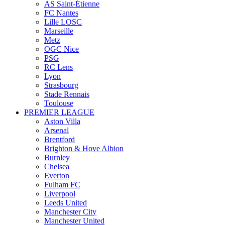
AS Saint-Étienne
FC Nantes
Lille LOSC
Marseille
Metz
OGC Nice
PSG
RC Lens
Lyon
Strasbourg
Stade Rennais
Toulouse
PREMIER LEAGUE
Aston Villa
Arsenal
Brentford
Brighton & Hove Albion
Burnley
Chelsea
Everton
Fulham FC
Liverpool
Leeds United
Manchester City
Manchester United