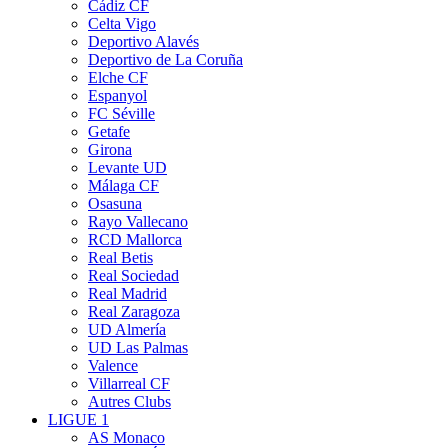
Cádiz CF
Celta Vigo
Deportivo Alavés
Deportivo de La Coruña
Elche CF
Espanyol
FC Séville
Getafe
Girona
Levante UD
Málaga CF
Osasuna
Rayo Vallecano
RCD Mallorca
Real Betis
Real Sociedad
Real Madrid
Real Zaragoza
UD Almería
UD Las Palmas
Valence
Villarreal CF
Autres Clubs
LIGUE 1
AS Monaco