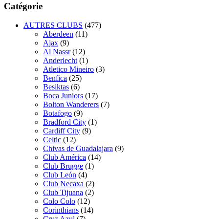
Catégorie
AUTRES CLUBS
(477)
Aberdeen
(11)
Ajax
(9)
Al Nassr
(12)
Anderlecht
(1)
Atletico Mineiro
(3)
Benfica
(25)
Besiktas
(6)
Boca Juniors
(17)
Bolton Wanderers
(7)
Botafogo
(9)
Bradford City
(1)
Cardiff City
(9)
Celtic
(12)
Chivas de Guadalajara
(9)
Club América
(14)
Club Brugge
(1)
Club León
(4)
Club Necaxa
(2)
Club Tijuana
(2)
Colo Colo
(12)
Corinthians
(14)
Cruz Azul
(7)