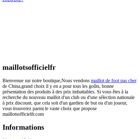
Maillot Espagne Domicile 2026/2027
€
48.00
Le prix initial était : €48.00.
€
25.90
Le prix
actuel est : €25.90.
Maillot France Domicile 2026/2027
€
48.00
Le prix initial était : €48.00.
€
25.90
Le prix
actuel est : €25.90.
maillotsofficielfr
Bienvenue sur notre boutique,Nous vendons
maillot de foot pas cher
de China,grand choix il y en a pour tous les goûts, bonne
présentation des produits à des prix imbattables. Si vous êtes à la
recherche du nouveau maillot d'un club ou d'une sélection nationale
à prix discount, que cela soit d'un gardien de but ou d'un joueur,
vous trouverez parmi le vaste choix que propose
maillotsofficielfr.com
Informations