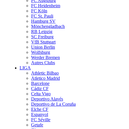
FC Augsburg
FC Heidenheim
FC Köln
FC St. Pauli
Hamburg SV
Mönchengladbach
RB Leipzig
SC Freiburg
VfB Stuttgart
Union Berlin
Wolfsburg
Werder Bremen
Autres Clubs
LIGA
Athletic Bilbao
Atletico Madrid
Barcelone
Cádiz CF
Celta Vigo
Deportivo Alavés
Deportivo de La Coruña
Elche CF
Espanyol
FC Séville
Getafe