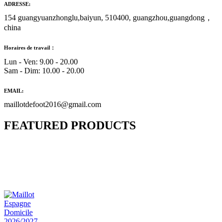
ADRESSE:
154 guangyuanzhonglu,baiyun, 510400, guangzhou,guangdong，
china
Horaires de travail：
Lun - Ven: 9.00 - 20.00
Sam - Dim: 10.00 - 20.00
EMAIL:
maillotdefoot2016@gmail.com
FEATURED PRODUCTS
Maillot Bresil Domicile 2026/2027
€
48.00
Le prix initial était : €48.00.
€
25.90
Le prix
actuel est : €25.90.