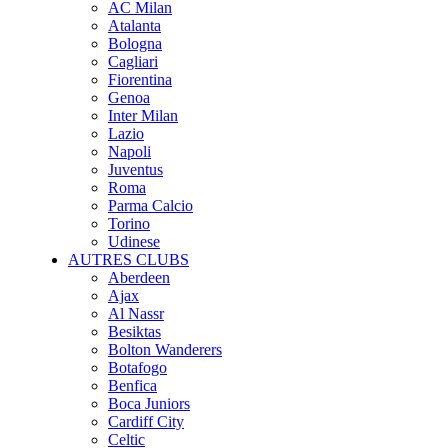
AC Milan
Atalanta
Bologna
Cagliari
Fiorentina
Genoa
Inter Milan
Lazio
Napoli
Juventus
Roma
Parma Calcio
Torino
Udinese
AUTRES CLUBS
Aberdeen
Ajax
Al Nassr
Besiktas
Bolton Wanderers
Botafogo
Benfica
Boca Juniors
Cardiff City
Celtic