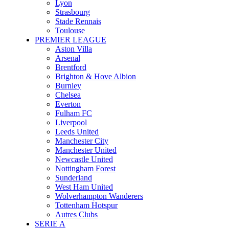
Lyon
Strasbourg
Stade Rennais
Toulouse
PREMIER LEAGUE
Aston Villa
Arsenal
Brentford
Brighton & Hove Albion
Burnley
Chelsea
Everton
Fulham FC
Liverpool
Leeds United
Manchester City
Manchester United
Newcastle United
Nottingham Forest
Sunderland
West Ham United
Wolverhampton Wanderers
Tottenham Hotspur
Autres Clubs
SERIE A