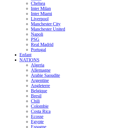
Chelsea
Inter Milan
Inter Miami
Liverpool
Manchester City
Manchester United
Napoli
PSG
Real Madrid
Portugal
Enfant
NATIONS
Algeria
Allemagne
Arabie Saoudite
Argentine
Angleterre
Belgique
Bresil
Chili
Colombie
Costa Rica
Ecosse
Egypte
Espagne