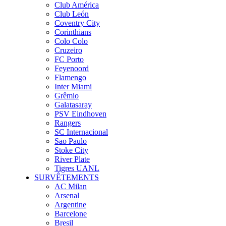
Club América
Club León
Coventry City
Corinthians
Colo Colo
Cruzeiro
FC Porto
Feyenoord
Flamengo
Inter Miami
Grêmio
Galatasaray
PSV Eindhoven
Rangers
SC Internacional
Sao Paulo
Stoke City
River Plate
Tigres UANL
SURVÊTEMENTS
AC Milan
Arsenal
Argentine
Barcelone
Bresil