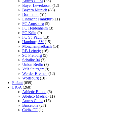
Autres Clubs
(35)
Bayer Leverkusen
(12)
Bayern Munich
(88)
Dortmund
(51)
Eintracht Frankfurt
(11)
FC Augsburg
(5)
FC Heidenheim
(3)
FC Köln
(9)
FC St. Pauli
(13)
Hamburg SV
(15)
Mönchengladbach
(14)
RB Leipzig
(16)
SC Freiburg
(5)
Schalke 04
(3)
Union Berlin
(7)
VfB Stuttgart
(9)
Werder Bremen
(12)
Wolfsburg
(10)
Enfant
(659)
LIGA
(268)
Athletic Bilbao
(8)
Atletico Madrid
(11)
Autres Clubs
(13)
Barcelone
(27)
Cádiz CF
(1)