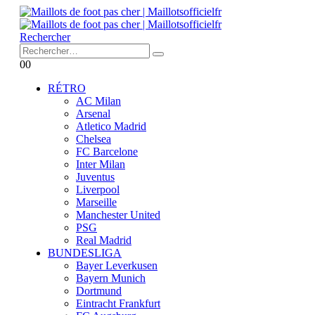
Rechercher
0
0
RÉTRO
AC Milan
Arsenal
Atletico Madrid
Chelsea
FC Barcelone
Inter Milan
Juventus
Liverpool
Marseille
Manchester United
PSG
Real Madrid
BUNDESLIGA
Bayer Leverkusen
Bayern Munich
Dortmund
Eintracht Frankfurt