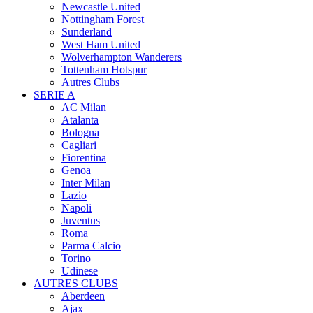
Newcastle United
Nottingham Forest
Sunderland
West Ham United
Wolverhampton Wanderers
Tottenham Hotspur
Autres Clubs
SERIE A
AC Milan
Atalanta
Bologna
Cagliari
Fiorentina
Genoa
Inter Milan
Lazio
Napoli
Juventus
Roma
Parma Calcio
Torino
Udinese
AUTRES CLUBS
Aberdeen
Ajax