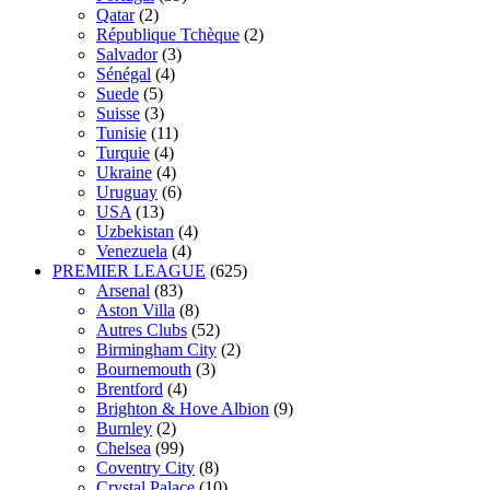
Qatar
(2)
République Tchèque
(2)
Salvador
(3)
Sénégal
(4)
Suede
(5)
Suisse
(3)
Tunisie
(11)
Turquie
(4)
Ukraine
(4)
Uruguay
(6)
USA
(13)
Uzbekistan
(4)
Venezuela
(4)
PREMIER LEAGUE
(625)
Arsenal
(83)
Aston Villa
(8)
Autres Clubs
(52)
Birmingham City
(2)
Bournemouth
(3)
Brentford
(4)
Brighton & Hove Albion
(9)
Burnley
(2)
Chelsea
(99)
Coventry City
(8)
Crystal Palace
(10)