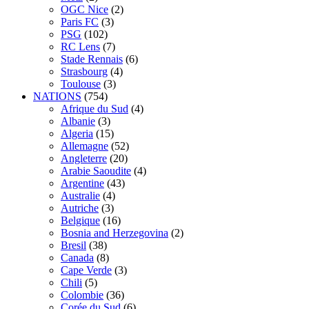
OGC Nice
(2)
Paris FC
(3)
PSG
(102)
RC Lens
(7)
Stade Rennais
(6)
Strasbourg
(4)
Toulouse
(3)
NATIONS
(754)
Afrique du Sud
(4)
Albanie
(3)
Algeria
(15)
Allemagne
(52)
Angleterre
(20)
Arabie Saoudite
(4)
Argentine
(43)
Australie
(4)
Autriche
(3)
Belgique
(16)
Bosnia and Herzegovina
(2)
Bresil
(38)
Canada
(8)
Cape Verde
(3)
Chili
(5)
Colombie
(36)
Corée du Sud
(6)