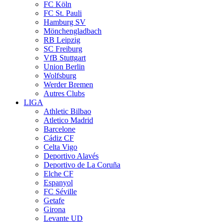
FC Köln
FC St. Pauli
Hamburg SV
Mönchengladbach
RB Leipzig
SC Freiburg
VfB Stuttgart
Union Berlin
Wolfsburg
Werder Bremen
Autres Clubs
LIGA
Athletic Bilbao
Atletico Madrid
Barcelone
Cádiz CF
Celta Vigo
Deportivo Alavés
Deportivo de La Coruña
Elche CF
Espanyol
FC Séville
Getafe
Girona
Levante UD