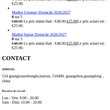
€25.90.
Maillot Uruguay Domicile 2026/2027
0
sur 5
€
48.00
Le prix initial était : €48.00.
€
25.90
Le prix actuel est :
€25.90.
Maillot Suisse Domicile 2026/2027
0
sur 5
€
48.00
Le prix initial était : €48.00.
€
25.90
Le prix actuel est :
€25.90.
CONTACT
ADRESSE:
154 guangyuanzhonglu,baiyun, 510400, guangzhou,guangdong，
china
Horaires de travail：
Lun - Ven: 9.00 - 20.00
Sam - Dim: 10.00 - 20.00