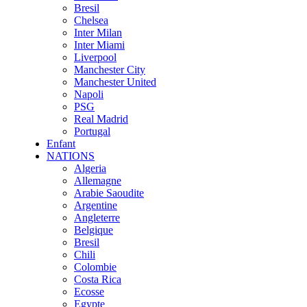
Bresil
Chelsea
Inter Milan
Inter Miami
Liverpool
Manchester City
Manchester United
Napoli
PSG
Real Madrid
Portugal
Enfant
NATIONS
Algeria
Allemagne
Arabie Saoudite
Argentine
Angleterre
Belgique
Bresil
Chili
Colombie
Costa Rica
Ecosse
Egypte