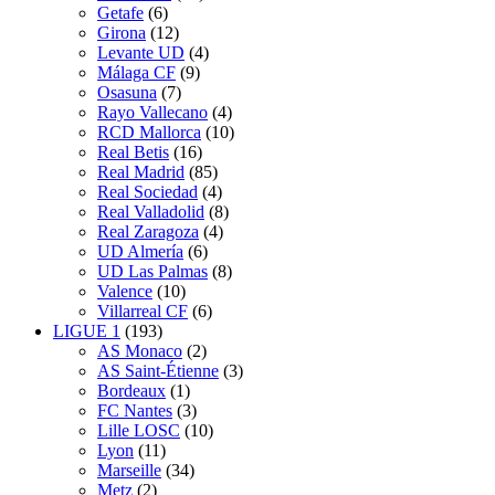
Getafe
(6)
Girona
(12)
Levante UD
(4)
Málaga CF
(9)
Osasuna
(7)
Rayo Vallecano
(4)
RCD Mallorca
(10)
Real Betis
(16)
Real Madrid
(85)
Real Sociedad
(4)
Real Valladolid
(8)
Real Zaragoza
(4)
UD Almería
(6)
UD Las Palmas
(8)
Valence
(10)
Villarreal CF
(6)
LIGUE 1
(193)
AS Monaco
(2)
AS Saint-Étienne
(3)
Bordeaux
(1)
FC Nantes
(3)
Lille LOSC
(10)
Lyon
(11)
Marseille
(34)
Metz
(2)