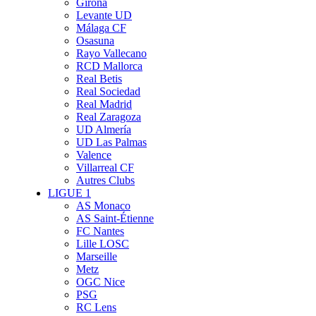
Girona
Levante UD
Málaga CF
Osasuna
Rayo Vallecano
RCD Mallorca
Real Betis
Real Sociedad
Real Madrid
Real Zaragoza
UD Almería
UD Las Palmas
Valence
Villarreal CF
Autres Clubs
LIGUE 1
AS Monaco
AS Saint-Étienne
FC Nantes
Lille LOSC
Marseille
Metz
OGC Nice
PSG
RC Lens