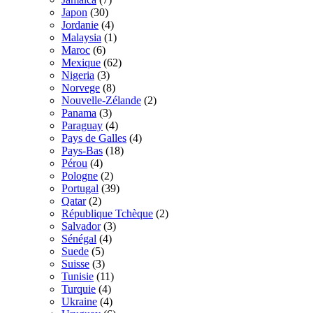
Japon
(30)
Jordanie
(4)
Malaysia
(1)
Maroc
(6)
Mexique
(62)
Nigeria
(3)
Norvege
(8)
Nouvelle-Zélande
(2)
Panama
(3)
Paraguay
(4)
Pays de Galles
(4)
Pays-Bas
(18)
Pérou
(4)
Pologne
(2)
Portugal
(39)
Qatar
(2)
République Tchèque
(2)
Salvador
(3)
Sénégal
(4)
Suede
(5)
Suisse
(3)
Tunisie
(11)
Turquie
(4)
Ukraine
(4)