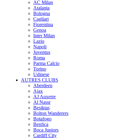
AC Milan
Atalanta
Bologna
Cagliari
Fiorentina
Genoa
Inter Milan
Lazio
Napoli
Juventus
Roma
Parma Calcio
Torino
Udinese
AUTRES CLUBS
Aberdeen
Ajax
AJ Auxerre
Al Nassr
Besiktas
Bolton Wanderers
Botafogo
Benfica
Boca Juniors
Cardiff City