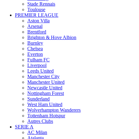
Stade Rennais
Toulouse
PREMIER LEAGUE
Aston Villa
Arsenal
Brentford
Brighton & Hove Albion
Burnley
Chelsea
Everton
Fulham FC
Liverpool
Leeds United
Manchester City
Manchester United
Newcastle United
Nottingham Forest
Sunderland
West Ham United
Wolverhampton Wanderers
Tottenham Hotspur
Autres Clubs
SERIE A
AC Milan
Atalanta