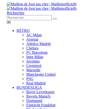
Rechercher
0
0
RÉTRO
AC Milan
Arsenal
Atletico Madrid
Chelsea
FC Barcelone
Inter Milan
Juventus
Liverpool
Marseille
Manchester United
PSG
Real Madrid
BUNDESLIGA
Bayer Leverkusen
Bayern Munich
Dortmund
Eintracht Frankfurt