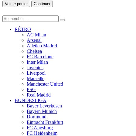
Voir le panier
Continuer
RÉTRO
AC Milan
Arsenal
Atletico Madrid
Chelsea
FC Barcelone
Inter Milan
Juventus
Liverpool
Marseille
Manchester United
PSG
Real Madrid
BUNDESLIGA
Bayer Leverkusen
Bayern Munich
Dortmund
Eintracht Frankfurt
FC Augsburg
FC Heidenheim