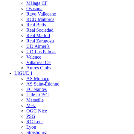
Málaga CF
Osasuna
Rayo Vallecano
RCD Mallorca
Real Betis
Real Sociedad
Real Madrid
Real Zaragoza
UD Almería
UD Las Palmas
Valence
Villarreal CF
Autres Clubs
LIGUE 1
AS Monaco
AS Saint-Étienne
FC Nantes
Lille LOSC
Marseille
Metz
OGC Nice
PSG
RC Lens
Lyon
Strasbourg