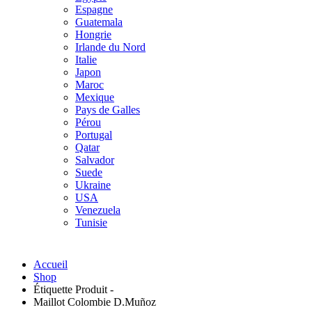
Espagne
Guatemala
Hongrie
Irlande du Nord
Italie
Japon
Maroc
Mexique
Pays de Galles
Pérou
Portugal
Qatar
Salvador
Suede
Ukraine
USA
Venezuela
Tunisie
Accueil
Shop
Étiquette Produit -
Maillot Colombie D.Muñoz