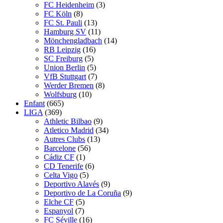
FC Heidenheim
(3)
FC Köln
(8)
FC St. Pauli
(13)
Hamburg SV
(11)
Mönchengladbach
(14)
RB Leipzig
(16)
SC Freiburg
(5)
Union Berlin
(5)
VfB Stuttgart
(7)
Werder Bremen
(8)
Wolfsburg
(10)
Enfant
(665)
LIGA
(369)
Athletic Bilbao
(9)
Atletico Madrid
(34)
Autres Clubs
(13)
Barcelone
(56)
Cádiz CF
(1)
CD Tenerife
(6)
Celta Vigo
(5)
Deportivo Alavés
(9)
Deportivo de La Coruña
(9)
Elche CF
(5)
Espanyol
(7)
FC Séville
(16)