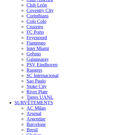
Club León
Coventry City
Corinthians
Colo Colo
Cruzeiro
FC Porto
Feyenoord
Flamengo
Inter Miami
Grêmio
Galatasaray
PSV Eindhoven
Rangers
SC Internacional
Sao Paulo
Stoke City
River Plate
Tigres UANL
SURVÊTEMENTS
AC Milan
Arsenal
Argentine
Barcelone
Bresil