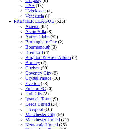
Uruguay
(6)
USA
(13)
Uzbekistan
(4)
Venezuela
(4)
PREMIER LEAGUE
(625)
Arsenal
(83)
Aston Villa
(8)
Autres Clubs
(52)
Birmingham City
(2)
Bournemouth
(3)
Brentford
(4)
Brighton & Hove Albion
(9)
Burnley
(2)
Chelsea
(99)
Coventry City
(8)
Crystal Palace
(10)
Everton
(23)
Fulham FC
(6)
Hull City
(2)
Ipswich Town
(9)
Leeds United
(24)
Liverpool
(66)
Manchester City
(64)
Manchester United
(71)
Newcastle United
(25)