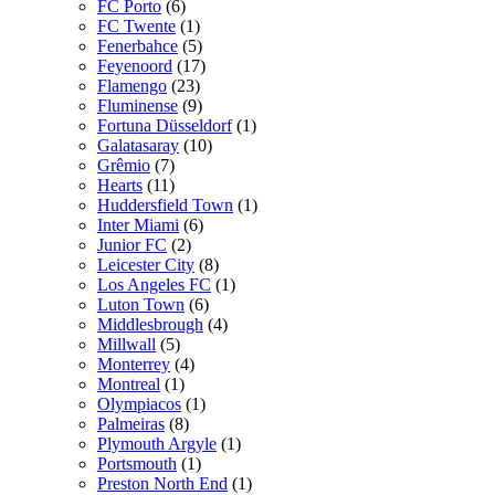
FC Porto
(6)
FC Twente
(1)
Fenerbahce
(5)
Feyenoord
(17)
Flamengo
(23)
Fluminense
(9)
Fortuna Düsseldorf
(1)
Galatasaray
(10)
Grêmio
(7)
Hearts
(11)
Huddersfield Town
(1)
Inter Miami
(6)
Junior FC
(2)
Leicester City
(8)
Los Angeles FC
(1)
Luton Town
(6)
Middlesbrough
(4)
Millwall
(5)
Monterrey
(4)
Montreal
(1)
Olympiacos
(1)
Palmeiras
(8)
Plymouth Argyle
(1)
Portsmouth
(1)
Preston North End
(1)