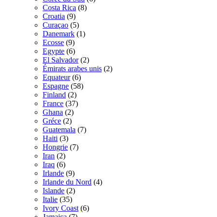
Costa Rica
(8)
Croatia
(9)
Curaçao
(5)
Danemark
(1)
Ecosse
(9)
Egypte
(6)
El Salvador
(2)
Émirats arabes unis
(2)
Equateur
(6)
Espagne
(58)
Finland
(2)
France
(37)
Ghana
(2)
Gréce
(2)
Guatemala
(7)
Haiti
(3)
Hongrie
(7)
Iran
(2)
Iraq
(6)
Irlande
(9)
Irlande du Nord
(4)
Islande
(2)
Italie
(35)
Ivory Coast
(6)
Jamaica
(7)