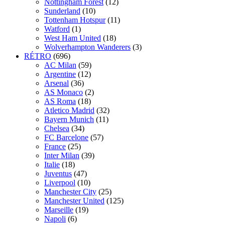
Nottingham Forest
(12)
Sunderland
(10)
Tottenham Hotspur
(11)
Watford
(1)
West Ham United
(18)
Wolverhampton Wanderers
(3)
RÉTRO
(696)
AC Milan
(59)
Argentine
(12)
Arsenal
(36)
AS Monaco
(2)
AS Roma
(18)
Atletico Madrid
(32)
Bayern Munich
(11)
Chelsea
(34)
FC Barcelone
(57)
France
(25)
Inter Milan
(39)
Italie
(18)
Juventus
(47)
Liverpool
(10)
Manchester City
(25)
Manchester United
(125)
Marseille
(19)
Napoli
(6)