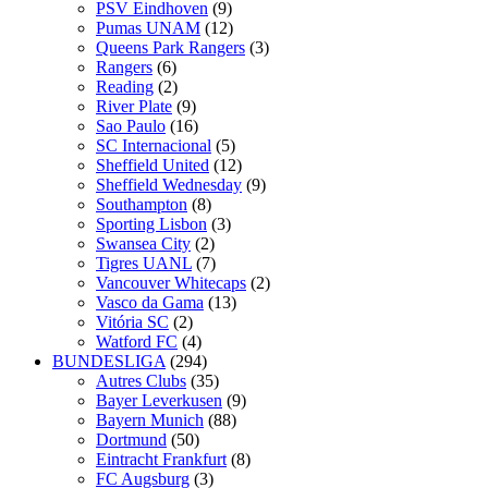
PSV Eindhoven
(9)
Pumas UNAM
(12)
Queens Park Rangers
(3)
Rangers
(6)
Reading
(2)
River Plate
(9)
Sao Paulo
(16)
SC Internacional
(5)
Sheffield United
(12)
Sheffield Wednesday
(9)
Southampton
(8)
Sporting Lisbon
(3)
Swansea City
(2)
Tigres UANL
(7)
Vancouver Whitecaps
(2)
Vasco da Gama
(13)
Vitória SC
(2)
Watford FC
(4)
BUNDESLIGA
(294)
Autres Clubs
(35)
Bayer Leverkusen
(9)
Bayern Munich
(88)
Dortmund
(50)
Eintracht Frankfurt
(8)
FC Augsburg
(3)