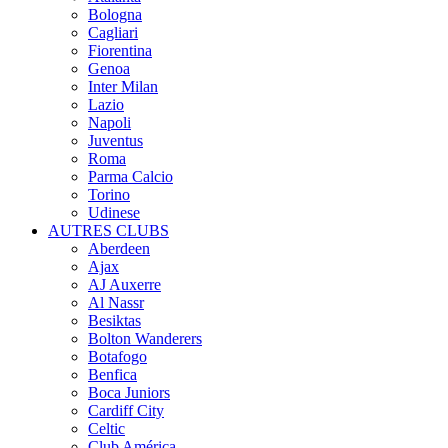
Bologna
Cagliari
Fiorentina
Genoa
Inter Milan
Lazio
Napoli
Juventus
Roma
Parma Calcio
Torino
Udinese
AUTRES CLUBS
Aberdeen
Ajax
AJ Auxerre
Al Nassr
Besiktas
Bolton Wanderers
Botafogo
Benfica
Boca Juniors
Cardiff City
Celtic
Club América