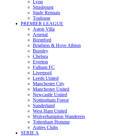
Lyon
Strasbourg
Stade Rennais
Toulouse
PREMIER LEAGUE
Aston Villa
Arsenal
Brentford
Brighton & Hove Albion
Burnley
Chelsea
Everton
Fulham FC
Liverpool
Leeds United
Manchester City
Manchester United
Newcastle United
Nottingham Forest
Sunderland
West Ham United
Wolverhampton Wanderers
Tottenham Hotspur
Autres Clubs
SERIE A