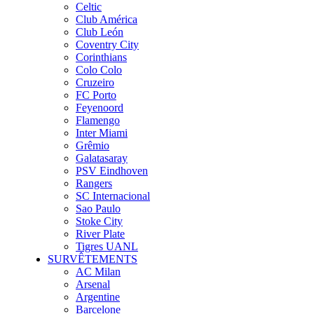
Celtic
Club América
Club León
Coventry City
Corinthians
Colo Colo
Cruzeiro
FC Porto
Feyenoord
Flamengo
Inter Miami
Grêmio
Galatasaray
PSV Eindhoven
Rangers
SC Internacional
Sao Paulo
Stoke City
River Plate
Tigres UANL
SURVÊTEMENTS
AC Milan
Arsenal
Argentine
Barcelone