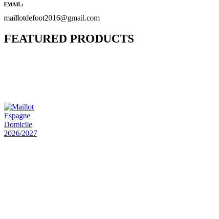
EMAIL:
maillotdefoot2016@gmail.com
FEATURED PRODUCTS
Maillot Bresil Domicile 2026/2027
€
48.00
Le prix initial était : €48.00.
€
25.90
Le prix
actuel est : €25.90.
Maillot Espagne Domicile 2026/2027
€
48.00
Le prix initial était : €48.00.
€
25.90
Le prix
actuel est : €25.90.
Maillot France Domicile 2026/2027
€
48.00
Le prix initial était : €48.00.
€
25.90
Le prix