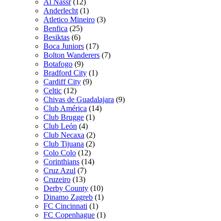
Al Nassr
(12)
Anderlecht
(1)
Atletico Mineiro
(3)
Benfica
(25)
Besiktas
(6)
Boca Juniors
(17)
Bolton Wanderers
(7)
Botafogo
(9)
Bradford City
(1)
Cardiff City
(9)
Celtic
(12)
Chivas de Guadalajara
(9)
Club América
(14)
Club Brugge
(1)
Club León
(4)
Club Necaxa
(2)
Club Tijuana
(2)
Colo Colo
(12)
Corinthians
(14)
Cruz Azul
(7)
Cruzeiro
(13)
Derby County
(10)
Dinamo Zagreb
(1)
FC Cincinnati
(1)
FC Copenhague
(1)