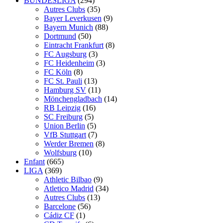
BUNDESLIGA
(294)
Autres Clubs
(35)
Bayer Leverkusen
(9)
Bayern Munich
(88)
Dortmund
(50)
Eintracht Frankfurt
(8)
FC Augsburg
(3)
FC Heidenheim
(3)
FC Köln
(8)
FC St. Pauli
(13)
Hamburg SV
(11)
Mönchengladbach
(14)
RB Leipzig
(16)
SC Freiburg
(5)
Union Berlin
(5)
VfB Stuttgart
(7)
Werder Bremen
(8)
Wolfsburg
(10)
Enfant
(665)
LIGA
(369)
Athletic Bilbao
(9)
Atletico Madrid
(34)
Autres Clubs
(13)
Barcelone
(56)
Cádiz CF
(1)