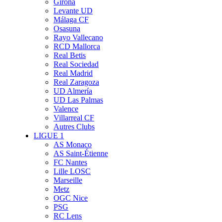
Girona
Levante UD
Málaga CF
Osasuna
Rayo Vallecano
RCD Mallorca
Real Betis
Real Sociedad
Real Madrid
Real Zaragoza
UD Almería
UD Las Palmas
Valence
Villarreal CF
Autres Clubs
LIGUE 1
AS Monaco
AS Saint-Étienne
FC Nantes
Lille LOSC
Marseille
Metz
OGC Nice
PSG
RC Lens