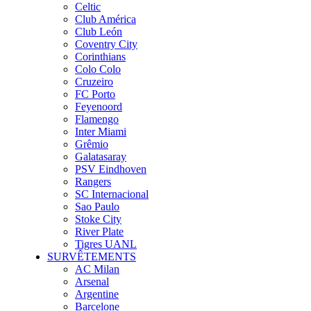
Celtic
Club América
Club León
Coventry City
Corinthians
Colo Colo
Cruzeiro
FC Porto
Feyenoord
Flamengo
Inter Miami
Grêmio
Galatasaray
PSV Eindhoven
Rangers
SC Internacional
Sao Paulo
Stoke City
River Plate
Tigres UANL
SURVÊTEMENTS
AC Milan
Arsenal
Argentine
Barcelone