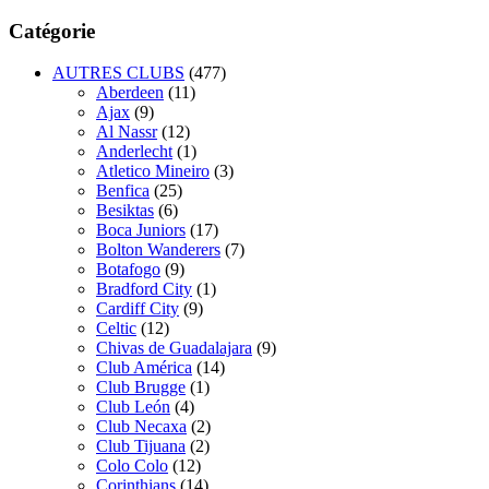
Catégorie
AUTRES CLUBS
(477)
Aberdeen
(11)
Ajax
(9)
Al Nassr
(12)
Anderlecht
(1)
Atletico Mineiro
(3)
Benfica
(25)
Besiktas
(6)
Boca Juniors
(17)
Bolton Wanderers
(7)
Botafogo
(9)
Bradford City
(1)
Cardiff City
(9)
Celtic
(12)
Chivas de Guadalajara
(9)
Club América
(14)
Club Brugge
(1)
Club León
(4)
Club Necaxa
(2)
Club Tijuana
(2)
Colo Colo
(12)
Corinthians
(14)