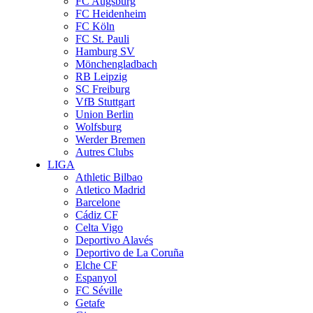
FC Augsburg
FC Heidenheim
FC Köln
FC St. Pauli
Hamburg SV
Mönchengladbach
RB Leipzig
SC Freiburg
VfB Stuttgart
Union Berlin
Wolfsburg
Werder Bremen
Autres Clubs
LIGA
Athletic Bilbao
Atletico Madrid
Barcelone
Cádiz CF
Celta Vigo
Deportivo Alavés
Deportivo de La Coruña
Elche CF
Espanyol
FC Séville
Getafe