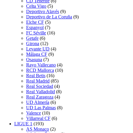
CD Tenerife
(6)
Celta Vigo
(5)
Deportivo Alavés
(9)
Deportivo de La Coruña
(9)
Elche CF
(5)
Espanyol
(7)
FC Séville
(16)
Getafe
(6)
Girona
(12)
Levante UD
(4)
Málaga CF
(9)
Osasuna
(7)
Rayo Vallecano
(4)
RCD Mallorca
(10)
Real Betis
(16)
Real Madrid
(85)
Real Sociedad
(4)
Real Valladolid
(8)
Real Zaragoza
(4)
UD Almería
(6)
UD Las Palmas
(8)
Valence
(10)
Villarreal CF
(6)
LIGUE 1
(193)
AS Monaco
(2)