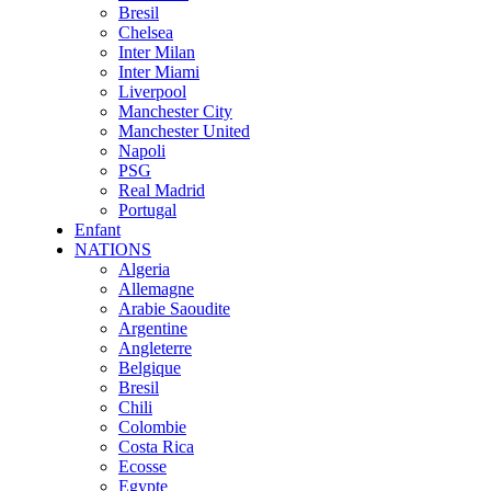
Bresil
Chelsea
Inter Milan
Inter Miami
Liverpool
Manchester City
Manchester United
Napoli
PSG
Real Madrid
Portugal
Enfant
NATIONS
Algeria
Allemagne
Arabie Saoudite
Argentine
Angleterre
Belgique
Bresil
Chili
Colombie
Costa Rica
Ecosse
Egypte