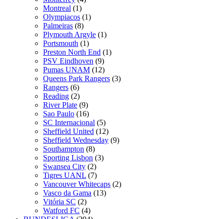
Montreal
(1)
Olympiacos
(1)
Palmeiras
(8)
Plymouth Argyle
(1)
Portsmouth
(1)
Preston North End
(1)
PSV Eindhoven
(9)
Pumas UNAM
(12)
Queens Park Rangers
(3)
Rangers
(6)
Reading
(2)
River Plate
(9)
Sao Paulo
(16)
SC Internacional
(5)
Sheffield United
(12)
Sheffield Wednesday
(9)
Southampton
(8)
Sporting Lisbon
(3)
Swansea City
(2)
Tigres UANL
(7)
Vancouver Whitecaps
(2)
Vasco da Gama
(13)
Vitória SC
(2)
Watford FC
(4)