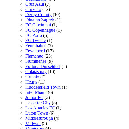
Cruz Azul
(7)
Cruzeiro
(13)
Derby County
(10)
Dinamo Zagreb
(1)
FC Cincinnati
(1)
FC Copenhague
(1)
FC Porto
(6)
FC Twente
(1)
Fenerbahce
(5)
Feyenoord
(17)
Flamengo
(23)
Fluminense
(9)
Fortuna Düsseldorf
(1)
Galatasaray
(10)
Grêmio
(7)
Hearts
(11)
Huddersfield Town
(1)
Inter Miami
(6)
Junior FC
(2)
Leicester City
(8)
Los Angeles FC
(1)
Luton Town
(6)
Middlesbrough
(4)
Millwall
(5)
Monterrey
(4)