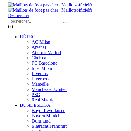
Rechercher
0
0
RÉTRO
AC Milan
Arsenal
Atletico Madrid
Chelsea
FC Barcelone
Inter Milan
Juventus
Liverpool
Marseille
Manchester United
PSG
Real Madrid
BUNDESLIGA
Bayer Leverkusen
Bayern Munich
Dortmund
Eintracht Frankfurt