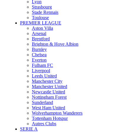
Lyon
Strasbourg
Stade Rennais
Toulouse
PREMIER LEAGUE
Aston Villa
Arsenal
Brentford
Brighton & Hove Albion
Burnley
Chelsea
Everton
Fulham FC
Liverpool
Leeds United
Manchester City
Manchester United
Newcastle United
Nottingham Forest
Sunderland
West Ham United
Wolverhampton Wanderers
Tottenham Hotspur
Autres Clubs
SERIE A