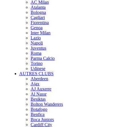
AC Milan
Atalanta
Bologna
Cagliari
Fiorentina
Genoa
Inter Milan
Lazio
Napoli
Juventus
Roma
Parma Calcio
Torino
Udinese
AUTRES CLUBS
Aberdeen
Ajax
AJ Auxerre
Al Nassr
Besiktas
Bolton Wanderers
Botafogo
Benfica
Boca Juniors
Cardiff City