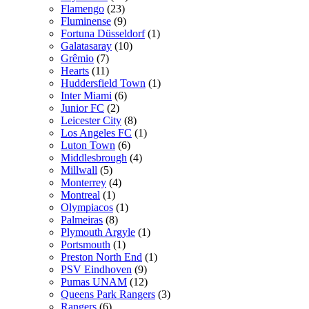
Flamengo
(23)
Fluminense
(9)
Fortuna Düsseldorf
(1)
Galatasaray
(10)
Grêmio
(7)
Hearts
(11)
Huddersfield Town
(1)
Inter Miami
(6)
Junior FC
(2)
Leicester City
(8)
Los Angeles FC
(1)
Luton Town
(6)
Middlesbrough
(4)
Millwall
(5)
Monterrey
(4)
Montreal
(1)
Olympiacos
(1)
Palmeiras
(8)
Plymouth Argyle
(1)
Portsmouth
(1)
Preston North End
(1)
PSV Eindhoven
(9)
Pumas UNAM
(12)
Queens Park Rangers
(3)
Rangers
(6)