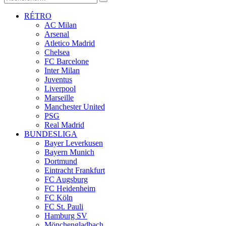
RÉTRO
AC Milan
Arsenal
Atletico Madrid
Chelsea
FC Barcelone
Inter Milan
Juventus
Liverpool
Marseille
Manchester United
PSG
Real Madrid
BUNDESLIGA
Bayer Leverkusen
Bayern Munich
Dortmund
Eintracht Frankfurt
FC Augsburg
FC Heidenheim
FC Köln
FC St. Pauli
Hamburg SV
Mönchengladbach