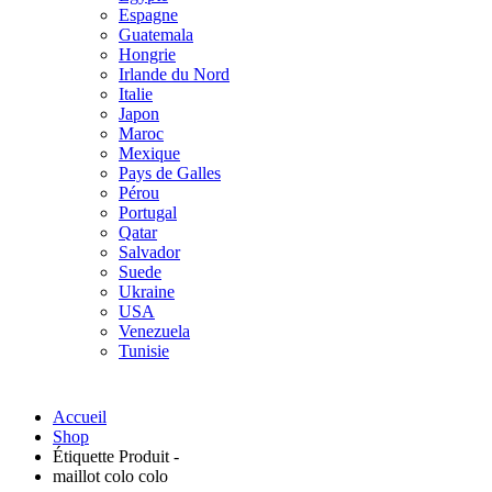
Espagne
Guatemala
Hongrie
Irlande du Nord
Italie
Japon
Maroc
Mexique
Pays de Galles
Pérou
Portugal
Qatar
Salvador
Suede
Ukraine
USA
Venezuela
Tunisie
Accueil
Shop
Étiquette Produit -
maillot colo colo