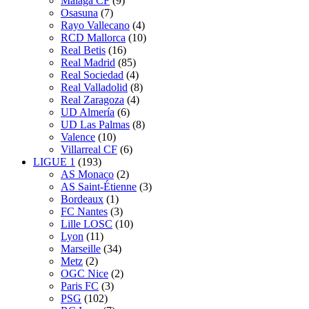
Málaga CF
(9)
Osasuna
(7)
Rayo Vallecano
(4)
RCD Mallorca
(10)
Real Betis
(16)
Real Madrid
(85)
Real Sociedad
(4)
Real Valladolid
(8)
Real Zaragoza
(4)
UD Almería
(6)
UD Las Palmas
(8)
Valence
(10)
Villarreal CF
(6)
LIGUE 1
(193)
AS Monaco
(2)
AS Saint-Étienne
(3)
Bordeaux
(1)
FC Nantes
(3)
Lille LOSC
(10)
Lyon
(11)
Marseille
(34)
Metz
(2)
OGC Nice
(2)
Paris FC
(3)
PSG
(102)