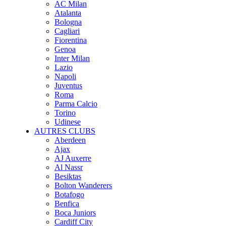
AC Milan
Atalanta
Bologna
Cagliari
Fiorentina
Genoa
Inter Milan
Lazio
Napoli
Juventus
Roma
Parma Calcio
Torino
Udinese
AUTRES CLUBS
Aberdeen
Ajax
AJ Auxerre
Al Nassr
Besiktas
Bolton Wanderers
Botafogo
Benfica
Boca Juniors
Cardiff City