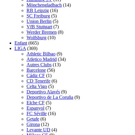
Mönchengladbach
(14)
RB Leipzig
(16)
SC Freiburg
(5)
Union Berlin
(5)
VfB Stuttgart
(7)
Werder Bremen
(8)
Wolfsburg
(10)
Enfant
(665)
LIGA
(369)
Athletic Bilbao
(9)
Atletico Madrid
(34)
Autres Clubs
(13)
Barcelone
(56)
Cádiz CF
(1)
CD Tenerife
(6)
Celta Vigo
(5)
Deportivo Alavés
(9)
Deportivo de La Coruña
(9)
Elche CF
(5)
Espanyol
(7)
FC Séville
(16)
Getafe
(6)
Girona
(12)
Levante UD
(4)