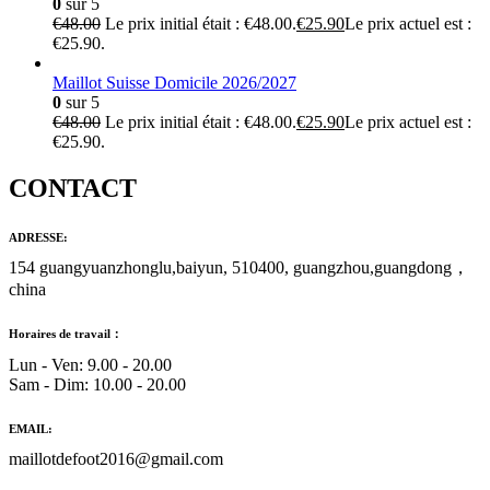
0
sur 5
€
48.00
Le prix initial était : €48.00.
€
25.90
Le prix actuel est :
€25.90.
Maillot Suisse Domicile 2026/2027
0
sur 5
€
48.00
Le prix initial était : €48.00.
€
25.90
Le prix actuel est :
€25.90.
CONTACT
ADRESSE:
154 guangyuanzhonglu,baiyun, 510400, guangzhou,guangdong，
china
Horaires de travail：
Lun - Ven: 9.00 - 20.00
Sam - Dim: 10.00 - 20.00
EMAIL:
maillotdefoot2016@gmail.com