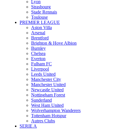
Lyon
Strasbourg
Stade Rennais
Toulouse
PREMIER LEAGUE
Aston Villa
Arsenal
Brentford
Brighton & Hove Albion
Burnley
Chelsea
Everton
Fulham FC
Liverpool
Leeds United
Manchester City
Manchester United
Newcastle United
Nottingham Forest
Sunderland
West Ham United
Wolverhampton Wanderers
Tottenham Hotspur
Autres Clubs
SERIE A