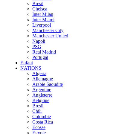
Bresil
Chelsea
Inter Milan
Inter Miami
Liverpool
Manchester City
Manchester United
Napoli
PSG
Real Madrid
Portugal
Enfant
NATIONS
Algeria
Allemagne
Arabie Saoudite
Argentine
Angleterre
Belgique
Bresil
Chili
Colombie
Costa Rica
Ecosse
Egypte