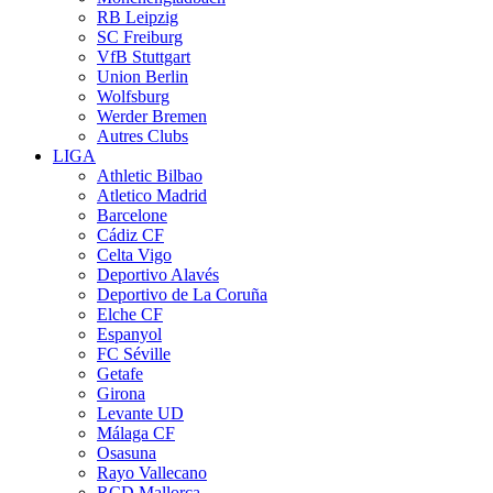
RB Leipzig
SC Freiburg
VfB Stuttgart
Union Berlin
Wolfsburg
Werder Bremen
Autres Clubs
LIGA
Athletic Bilbao
Atletico Madrid
Barcelone
Cádiz CF
Celta Vigo
Deportivo Alavés
Deportivo de La Coruña
Elche CF
Espanyol
FC Séville
Getafe
Girona
Levante UD
Málaga CF
Osasuna
Rayo Vallecano
RCD Mallorca