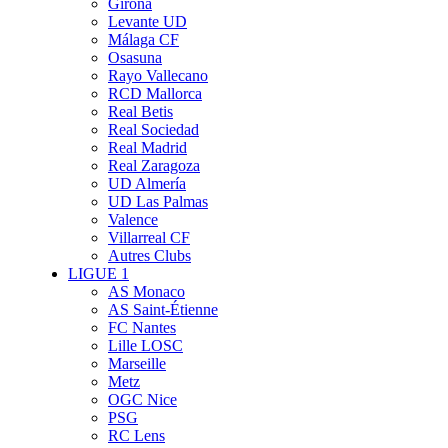
Girona
Levante UD
Málaga CF
Osasuna
Rayo Vallecano
RCD Mallorca
Real Betis
Real Sociedad
Real Madrid
Real Zaragoza
UD Almería
UD Las Palmas
Valence
Villarreal CF
Autres Clubs
LIGUE 1
AS Monaco
AS Saint-Étienne
FC Nantes
Lille LOSC
Marseille
Metz
OGC Nice
PSG
RC Lens