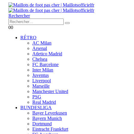
Rechercher
0
0
RÉTRO
AC Milan
Arsenal
Atletico Madrid
Chelsea
FC Barcelone
Inter Milan
Juventus
Liverpool
Marseille
Manchester United
PSG
Real Madrid
BUNDESLIGA
Bayer Leverkusen
Bayern Munich
Dortmund
Eintracht Frankfurt