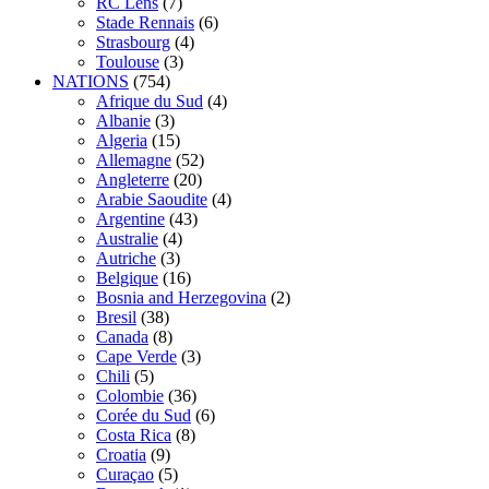
RC Lens
(7)
Stade Rennais
(6)
Strasbourg
(4)
Toulouse
(3)
NATIONS
(754)
Afrique du Sud
(4)
Albanie
(3)
Algeria
(15)
Allemagne
(52)
Angleterre
(20)
Arabie Saoudite
(4)
Argentine
(43)
Australie
(4)
Autriche
(3)
Belgique
(16)
Bosnia and Herzegovina
(2)
Bresil
(38)
Canada
(8)
Cape Verde
(3)
Chili
(5)
Colombie
(36)
Corée du Sud
(6)
Costa Rica
(8)
Croatia
(9)
Curaçao
(5)