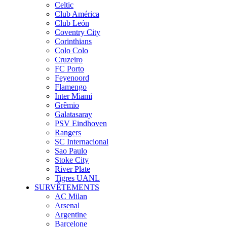
Celtic
Club América
Club León
Coventry City
Corinthians
Colo Colo
Cruzeiro
FC Porto
Feyenoord
Flamengo
Inter Miami
Grêmio
Galatasaray
PSV Eindhoven
Rangers
SC Internacional
Sao Paulo
Stoke City
River Plate
Tigres UANL
SURVÊTEMENTS
AC Milan
Arsenal
Argentine
Barcelone