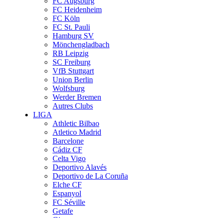
FC Augsburg
FC Heidenheim
FC Köln
FC St. Pauli
Hamburg SV
Mönchengladbach
RB Leipzig
SC Freiburg
VfB Stuttgart
Union Berlin
Wolfsburg
Werder Bremen
Autres Clubs
LIGA
Athletic Bilbao
Atletico Madrid
Barcelone
Cádiz CF
Celta Vigo
Deportivo Alavés
Deportivo de La Coruña
Elche CF
Espanyol
FC Séville
Getafe