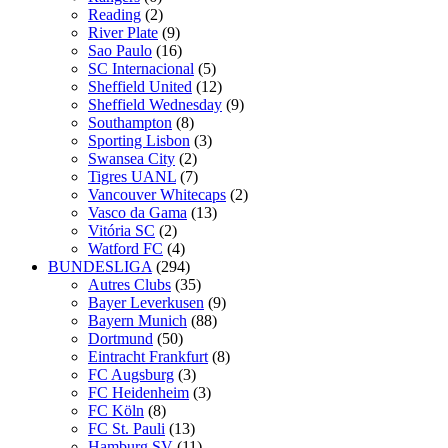
Reading
(2)
River Plate
(9)
Sao Paulo
(16)
SC Internacional
(5)
Sheffield United
(12)
Sheffield Wednesday
(9)
Southampton
(8)
Sporting Lisbon
(3)
Swansea City
(2)
Tigres UANL
(7)
Vancouver Whitecaps
(2)
Vasco da Gama
(13)
Vitória SC
(2)
Watford FC
(4)
BUNDESLIGA
(294)
Autres Clubs
(35)
Bayer Leverkusen
(9)
Bayern Munich
(88)
Dortmund
(50)
Eintracht Frankfurt
(8)
FC Augsburg
(3)
FC Heidenheim
(3)
FC Köln
(8)
FC St. Pauli
(13)
Hamburg SV
(11)