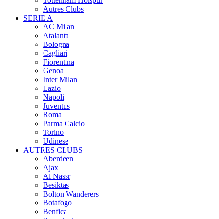
Tottenham Hotspur
Autres Clubs
SERIE A
AC Milan
Atalanta
Bologna
Cagliari
Fiorentina
Genoa
Inter Milan
Lazio
Napoli
Juventus
Roma
Parma Calcio
Torino
Udinese
AUTRES CLUBS
Aberdeen
Ajax
Al Nassr
Besiktas
Bolton Wanderers
Botafogo
Benfica