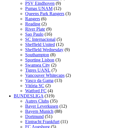
PSV Eindhoven
(9)
Pumas UNAM
(12)
Queens Park Rangers
(3)
Rangers
(6)
Reading
(2)
River Plate
(9)
Sao Paulo
(16)
SC Internacional
(5)
Sheffield United
(12)
Sheffield Wednesday
(9)
Southampton
(8)
Sporting Lisbon
(3)
Swansea City
(2)
Tigres UANL
(7)
Vancouver Whitecaps
(2)
Vasco da Gama
(13)
Vitória SC
(2)
Watford FC
(4)
BUNDESLIGA
(319)
Autres Clubs
(35)
Bayer Leverkusen
(12)
Bayern Munich
(88)
Dortmund
(51)
Eintracht Frankfurt
(11)
FC Augsburg
(5)