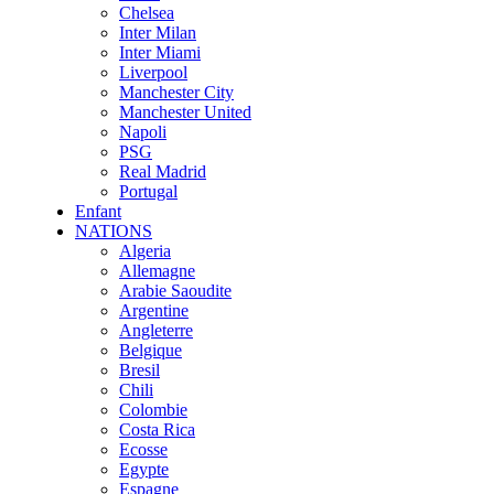
Chelsea
Inter Milan
Inter Miami
Liverpool
Manchester City
Manchester United
Napoli
PSG
Real Madrid
Portugal
Enfant
NATIONS
Algeria
Allemagne
Arabie Saoudite
Argentine
Angleterre
Belgique
Bresil
Chili
Colombie
Costa Rica
Ecosse
Egypte
Espagne