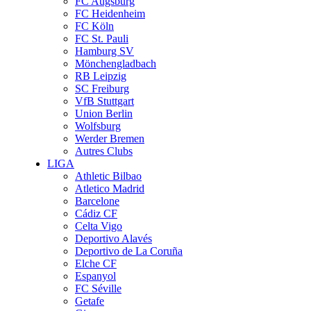
FC Augsburg
FC Heidenheim
FC Köln
FC St. Pauli
Hamburg SV
Mönchengladbach
RB Leipzig
SC Freiburg
VfB Stuttgart
Union Berlin
Wolfsburg
Werder Bremen
Autres Clubs
LIGA
Athletic Bilbao
Atletico Madrid
Barcelone
Cádiz CF
Celta Vigo
Deportivo Alavés
Deportivo de La Coruña
Elche CF
Espanyol
FC Séville
Getafe