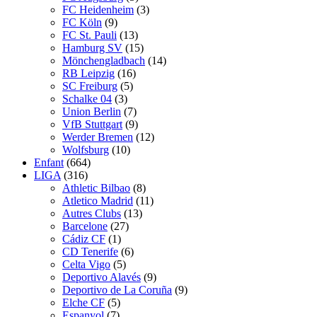
FC Heidenheim
(3)
FC Köln
(9)
FC St. Pauli
(13)
Hamburg SV
(15)
Mönchengladbach
(14)
RB Leipzig
(16)
SC Freiburg
(5)
Schalke 04
(3)
Union Berlin
(7)
VfB Stuttgart
(9)
Werder Bremen
(12)
Wolfsburg
(10)
Enfant
(664)
LIGA
(316)
Athletic Bilbao
(8)
Atletico Madrid
(11)
Autres Clubs
(13)
Barcelone
(27)
Cádiz CF
(1)
CD Tenerife
(6)
Celta Vigo
(5)
Deportivo Alavés
(9)
Deportivo de La Coruña
(9)
Elche CF
(5)
Espanyol
(7)