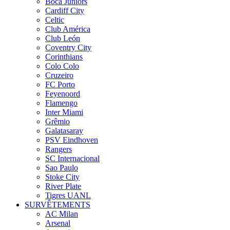
Boca Juniors
Cardiff City
Celtic
Club América
Club León
Coventry City
Corinthians
Colo Colo
Cruzeiro
FC Porto
Feyenoord
Flamengo
Inter Miami
Grêmio
Galatasaray
PSV Eindhoven
Rangers
SC Internacional
Sao Paulo
Stoke City
River Plate
Tigres UANL
SURVÊTEMENTS
AC Milan
Arsenal