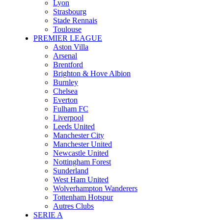
Lyon
Strasbourg
Stade Rennais
Toulouse
PREMIER LEAGUE
Aston Villa
Arsenal
Brentford
Brighton & Hove Albion
Burnley
Chelsea
Everton
Fulham FC
Liverpool
Leeds United
Manchester City
Manchester United
Newcastle United
Nottingham Forest
Sunderland
West Ham United
Wolverhampton Wanderers
Tottenham Hotspur
Autres Clubs
SERIE A