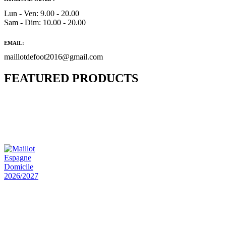
Lun - Ven: 9.00 - 20.00
Sam - Dim: 10.00 - 20.00
EMAIL:
maillotdefoot2016@gmail.com
FEATURED PRODUCTS
Maillot Bresil Domicile 2026/2027
€
48.00
Le prix initial était : €48.00.
€
25.90
Le prix
actuel est : €25.90.
Maillot Espagne Domicile 2026/2027
€
48.00
Le prix initial était : €48.00.
€
25.90
Le prix
actuel est : €25.90.