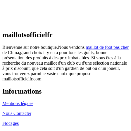
Maillot France Domicile 2026/2027
€
48.00
Le prix initial était : €48.00.
€
25.90
Le prix
actuel est : €25.90.
maillotsofficielfr
Bienvenue sur notre boutique,Nous vendons
maillot de foot pas cher
de China,grand choix il y en a pour tous les goûts, bonne
présentation des produits à des prix imbattables. Si vous êtes à la
recherche du nouveau maillot d'un club ou d'une sélection nationale
à prix discount, que cela soit d'un gardien de but ou d'un joueur,
vous trouverez parmi le vaste choix que propose
maillotsofficielfr.com
Informations
Mentions légales
Nous Contacter
Flocages