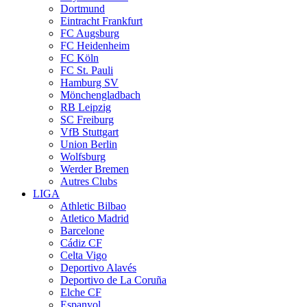
Dortmund
Eintracht Frankfurt
FC Augsburg
FC Heidenheim
FC Köln
FC St. Pauli
Hamburg SV
Mönchengladbach
RB Leipzig
SC Freiburg
VfB Stuttgart
Union Berlin
Wolfsburg
Werder Bremen
Autres Clubs
LIGA
Athletic Bilbao
Atletico Madrid
Barcelone
Cádiz CF
Celta Vigo
Deportivo Alavés
Deportivo de La Coruña
Elche CF
Espanyol