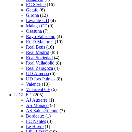
FC Séville
(16)
Getafe
(6)
Girona
(12)
Levante UD
(4)
Málaga CF
(9)
Osasuna
(7)
Rayo Vallecano
(4)
RCD Mallorca
(10)
Real Betis
(16)
Real Madrid
(85)
Real Sociedad
(4)
Real Valladolid
(8)
Real Zaragoza
(4)
UD Almería
(6)
UD Las Palmas
(8)
Valence
(10)
Villarreal CF
(6)
LIGUE 1
(205)
AJ Auxerre
(1)
AS Monaco
(3)
AS Saint-Étienne
(3)
Bordeaux
(1)
FC Nantes
(3)
Le Havre
(1)
Lille LOSC
(10)