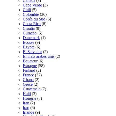
Canada
(8)
Cape Verde
(3)
Chili
(5)
Colombie
(36)
Corée du Sud
(6)
Costa Rica
(8)
Croatia
(9)
Curaçao
(5)
Danemark
(1)
Ecosse
(9)
Egypte
(6)
El Salvador
(2)
Émirats arabes unis
(2)
Equateur
(6)
Espagne
(58)
Finland
(2)
France
(37)
Ghana
(2)
Gréce
(2)
Guatemala
(7)
Haiti
(3)
Hongrie
(7)
Iran
(2)
Iraq
(6)
Irlande
(9)