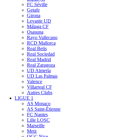
FC Séville
Getafe
Girona
Levante UD
Málaga CF
Osasuna
Rayo Vallecano
RCD Mallorca
Real Betis
Real Sociedad
Real Madrid
Real Zaragoza
UD Almería
UD Las Palmas
Valence
Villarreal CF
Autres Clubs
LIGUE 1
AS Monaco
AS Saint-Étienne
FC Nantes
Lille LOSC
Marseille
Metz
OGC Nice