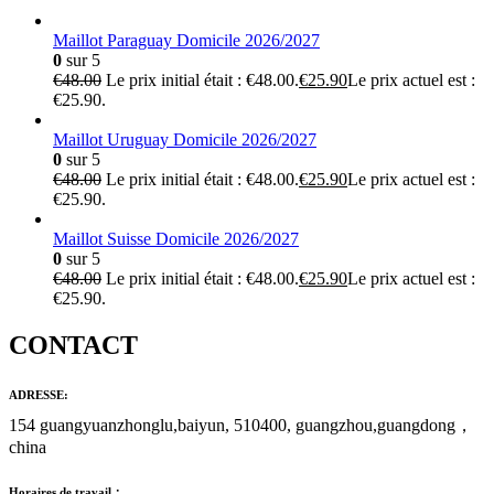
Maillot Paraguay Domicile 2026/2027
0
sur 5
€
48.00
Le prix initial était : €48.00.
€
25.90
Le prix actuel est :
€25.90.
Maillot Uruguay Domicile 2026/2027
0
sur 5
€
48.00
Le prix initial était : €48.00.
€
25.90
Le prix actuel est :
€25.90.
Maillot Suisse Domicile 2026/2027
0
sur 5
€
48.00
Le prix initial était : €48.00.
€
25.90
Le prix actuel est :
€25.90.
CONTACT
ADRESSE:
154 guangyuanzhonglu,baiyun, 510400, guangzhou,guangdong，
china
Horaires de travail：