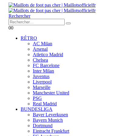
Rechercher
0
0
RÉTRO
AC Milan
Arsenal
Atletico Madrid
Chelsea
FC Barcelone
Inter Milan
Juventus
Liverpool
Marseille
Manchester United
PSG
Real Madrid
BUNDESLIGA
Bayer Leverkusen
Bayern Munich
Dortmund
Eintracht Frankfurt