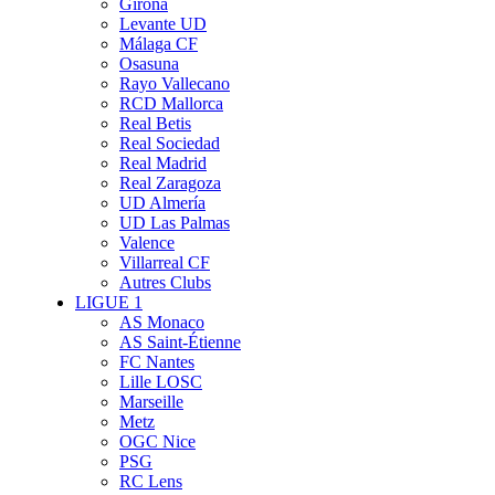
Girona
Levante UD
Málaga CF
Osasuna
Rayo Vallecano
RCD Mallorca
Real Betis
Real Sociedad
Real Madrid
Real Zaragoza
UD Almería
UD Las Palmas
Valence
Villarreal CF
Autres Clubs
LIGUE 1
AS Monaco
AS Saint-Étienne
FC Nantes
Lille LOSC
Marseille
Metz
OGC Nice
PSG
RC Lens