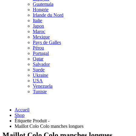
Guatemala
Hongrie
Irlande du Nord
Italie
Japon
Maroc
Mexique
Pays de Galles
Pérou
Portugal
Qatar
Salvador
Suede
Ukraine
USA
Venezuela
Tunisie
Accueil
Shop
Étiquette Produit -
Maillot Colo Colo manches longues
Maillot Colo Colo manches longues