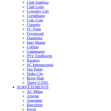
Club América
Club León
Coventry City
Corinthians
Colo Colo
Cruzeiro
FC Porto
Feyenoord
Flamengo
Inter Miami
Grêmio
Galatasaray
PSV Eindhoven
Rangers
SC Internacional
Sao Paulo
Stoke City
River Plate
Tigres UANL
SURVÊTEMENTS
AC Milan
Arsenal
Argentine
Barcelone
Bresil