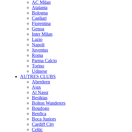
AC Milan
Atalanta
Bologna
Cagliari
Fiorentina
Genoa
Inter Milan
Lazio
Napoli
Juventus
Roma
Parma Calcio
Torino
Udinese
AUTRES CLUBS
Aberdeen
Ajax
Al Nassr
Besiktas
Bolton Wanderers
Botafogo
Benfica
Boca Juniors
Cardiff City
Celtic