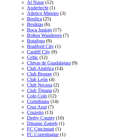
Al Nassr
(12)
Anderlecht
(1)
Atletico Mineiro
(3)
Benfica
(25)
Besiktas
(6)
Boca Juniors
(17)
Bolton Wanderers
(7)
Botafogo
(9)
Bradford City
(1)
Cardiff City
(9)
Celtic
(12)
Chivas de Guadalajara
(9)
Club América
(14)
Club Brugge
(1)
Club León
(4)
Club Necaxa
(2)
Club Tijuana
(2)
Colo Colo
(12)
Corinthians
(14)
Cruz Azul
(7)
Cruzeiro
(13)
Derby County
(10)
Dinamo Zagreb
(1)
FC Cincinnati
(1)
FC Copenhague
(1)