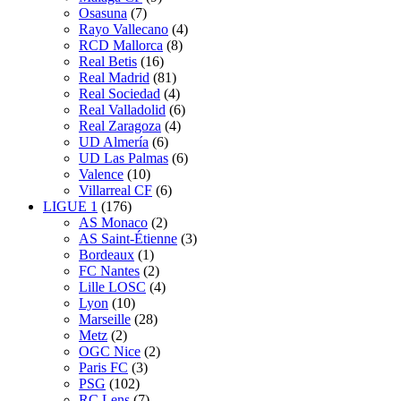
Osasuna
(7)
Rayo Vallecano
(4)
RCD Mallorca
(8)
Real Betis
(16)
Real Madrid
(81)
Real Sociedad
(4)
Real Valladolid
(6)
Real Zaragoza
(4)
UD Almería
(6)
UD Las Palmas
(6)
Valence
(10)
Villarreal CF
(6)
LIGUE 1
(176)
AS Monaco
(2)
AS Saint-Étienne
(3)
Bordeaux
(1)
FC Nantes
(2)
Lille LOSC
(4)
Lyon
(10)
Marseille
(28)
Metz
(2)
OGC Nice
(2)
Paris FC
(3)
PSG
(102)
RC Lens
(7)