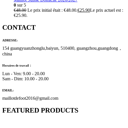
0
sur 5
€
48.00
Le prix initial était : €48.00.
€
25.90
Le prix actuel est :
€25.90.
CONTACT
ADRESSE:
154 guangyuanzhonglu,baiyun, 510400, guangzhou,guangdong，
china
Horaires de travail：
Lun - Ven: 9.00 - 20.00
Sam - Dim: 10.00 - 20.00
EMAIL:
maillotdefoot2016@gmail.com
FEATURED PRODUCTS