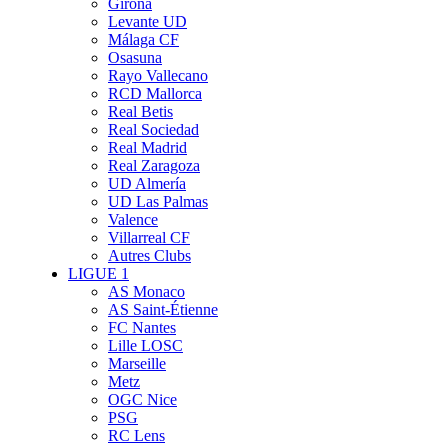
Girona
Levante UD
Málaga CF
Osasuna
Rayo Vallecano
RCD Mallorca
Real Betis
Real Sociedad
Real Madrid
Real Zaragoza
UD Almería
UD Las Palmas
Valence
Villarreal CF
Autres Clubs
LIGUE 1
AS Monaco
AS Saint-Étienne
FC Nantes
Lille LOSC
Marseille
Metz
OGC Nice
PSG
RC Lens