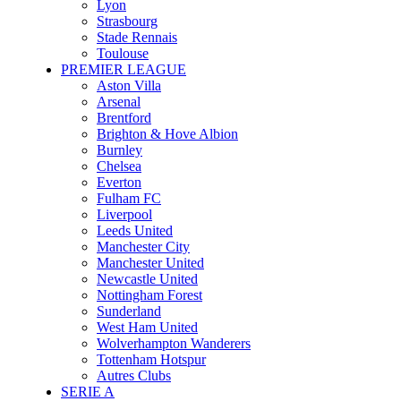
Lyon
Strasbourg
Stade Rennais
Toulouse
PREMIER LEAGUE
Aston Villa
Arsenal
Brentford
Brighton & Hove Albion
Burnley
Chelsea
Everton
Fulham FC
Liverpool
Leeds United
Manchester City
Manchester United
Newcastle United
Nottingham Forest
Sunderland
West Ham United
Wolverhampton Wanderers
Tottenham Hotspur
Autres Clubs
SERIE A