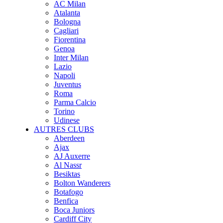
AC Milan
Atalanta
Bologna
Cagliari
Fiorentina
Genoa
Inter Milan
Lazio
Napoli
Juventus
Roma
Parma Calcio
Torino
Udinese
AUTRES CLUBS
Aberdeen
Ajax
AJ Auxerre
Al Nassr
Besiktas
Bolton Wanderers
Botafogo
Benfica
Boca Juniors
Cardiff City