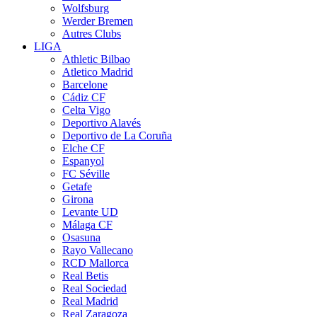
Wolfsburg
Werder Bremen
Autres Clubs
LIGA
Athletic Bilbao
Atletico Madrid
Barcelone
Cádiz CF
Celta Vigo
Deportivo Alavés
Deportivo de La Coruña
Elche CF
Espanyol
FC Séville
Getafe
Girona
Levante UD
Málaga CF
Osasuna
Rayo Vallecano
RCD Mallorca
Real Betis
Real Sociedad
Real Madrid
Real Zaragoza