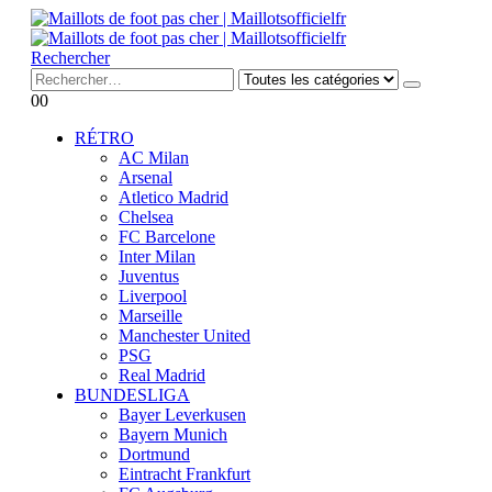
Rechercher
0
0
RÉTRO
AC Milan
Arsenal
Atletico Madrid
Chelsea
FC Barcelone
Inter Milan
Juventus
Liverpool
Marseille
Manchester United
PSG
Real Madrid
BUNDESLIGA
Bayer Leverkusen
Bayern Munich
Dortmund
Eintracht Frankfurt