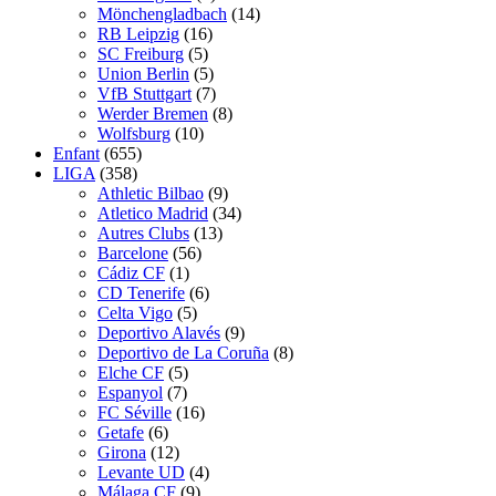
Mönchengladbach
(14)
RB Leipzig
(16)
SC Freiburg
(5)
Union Berlin
(5)
VfB Stuttgart
(7)
Werder Bremen
(8)
Wolfsburg
(10)
Enfant
(655)
LIGA
(358)
Athletic Bilbao
(9)
Atletico Madrid
(34)
Autres Clubs
(13)
Barcelone
(56)
Cádiz CF
(1)
CD Tenerife
(6)
Celta Vigo
(5)
Deportivo Alavés
(9)
Deportivo de La Coruña
(8)
Elche CF
(5)
Espanyol
(7)
FC Séville
(16)
Getafe
(6)
Girona
(12)
Levante UD
(4)
Málaga CF
(9)