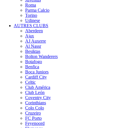
Roma
Parma Calcio
Torino
Udinese
AUTRES CLUBS
Aberdeen
Ajax
AJ Auxerre
Al Nassr
Besiktas
Bolton Wanderers
Botafogo
Benfica
Boca Juniors
Cardiff City
Celtic
Club América
Club León
Coventry City
Corinthians
Colo Colo
Cruzeiro
FC Porto
Feyenoord