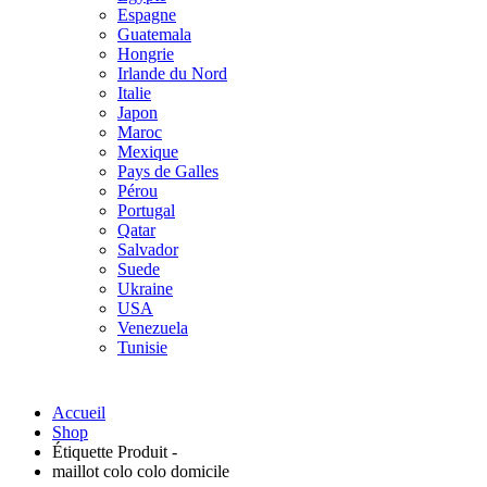
Espagne
Guatemala
Hongrie
Irlande du Nord
Italie
Japon
Maroc
Mexique
Pays de Galles
Pérou
Portugal
Qatar
Salvador
Suede
Ukraine
USA
Venezuela
Tunisie
Accueil
Shop
Étiquette Produit -
maillot colo colo domicile