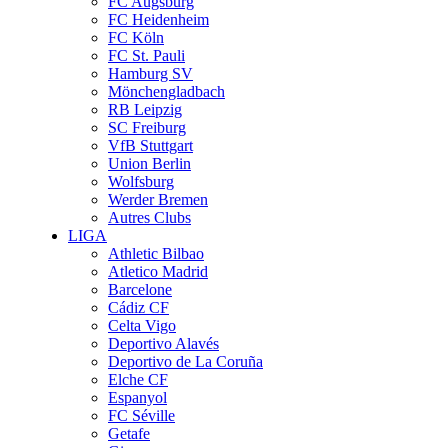
FC Augsburg
FC Heidenheim
FC Köln
FC St. Pauli
Hamburg SV
Mönchengladbach
RB Leipzig
SC Freiburg
VfB Stuttgart
Union Berlin
Wolfsburg
Werder Bremen
Autres Clubs
LIGA
Athletic Bilbao
Atletico Madrid
Barcelone
Cádiz CF
Celta Vigo
Deportivo Alavés
Deportivo de La Coruña
Elche CF
Espanyol
FC Séville
Getafe