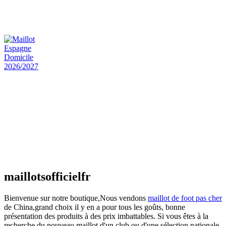
Maillot Bresil Domicile 2026/2027
€
48.00
Le prix initial était : €48.00.
€
25.90
Le prix
actuel est : €25.90.
Maillot Espagne Domicile 2026/2027
€
48.00
Le prix initial était : €48.00.
€
25.90
Le prix
actuel est : €25.90.
Maillot France Domicile 2026/2027
€
48.00
Le prix initial était : €48.00.
€
25.90
Le prix
actuel est : €25.90.
maillotsofficielfr
Bienvenue sur notre boutique,Nous vendons
maillot de foot pas cher
de China,grand choix il y en a pour tous les goûts, bonne
présentation des produits à des prix imbattables. Si vous êtes à la
recherche du nouveau maillot d'un club ou d'une sélection nationale