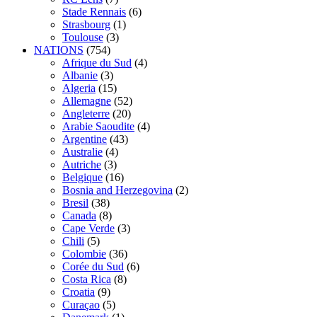
Stade Rennais
(6)
Strasbourg
(1)
Toulouse
(3)
NATIONS
(754)
Afrique du Sud
(4)
Albanie
(3)
Algeria
(15)
Allemagne
(52)
Angleterre
(20)
Arabie Saoudite
(4)
Argentine
(43)
Australie
(4)
Autriche
(3)
Belgique
(16)
Bosnia and Herzegovina
(2)
Bresil
(38)
Canada
(8)
Cape Verde
(3)
Chili
(5)
Colombie
(36)
Corée du Sud
(6)
Costa Rica
(8)
Croatia
(9)
Curaçao
(5)