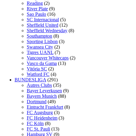
Reading
(2)
River Plate
(9)
Sao Paulo
(16)
SC Internacional
(5)
Sheffield United
(12)
Sheffield Wednesday
(8)
Southampton
(8)
Sporting Lisbon
(3)
Swansea City
(2)
Tigres UANL
(7)
Vancouver Whitecaps
(2)
Vasco da Gama
(13)
Vitória SC
(2)
Watford FC
(4)
BUNDESLIGA
(291)
Autres Clubs
(35)
Bayer Leverkusen
(9)
Bayern Munich
(88)
Dortmund
(49)
Eintracht Frankfurt
(8)
FC Augsburg
(3)
FC Heidenheim
(3)
FC Köln
(8)
FC St. Pauli
(13)
Hamburg SV
(9)