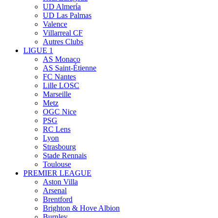
UD Almería
UD Las Palmas
Valence
Villarreal CF
Autres Clubs
LIGUE 1
AS Monaco
AS Saint-Étienne
FC Nantes
Lille LOSC
Marseille
Metz
OGC Nice
PSG
RC Lens
Lyon
Strasbourg
Stade Rennais
Toulouse
PREMIER LEAGUE
Aston Villa
Arsenal
Brentford
Brighton & Hove Albion
Burnley