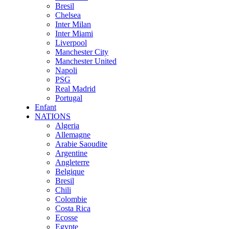
Bresil
Chelsea
Inter Milan
Inter Miami
Liverpool
Manchester City
Manchester United
Napoli
PSG
Real Madrid
Portugal
Enfant
NATIONS
Algeria
Allemagne
Arabie Saoudite
Argentine
Angleterre
Belgique
Bresil
Chili
Colombie
Costa Rica
Ecosse
Egypte