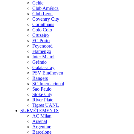
Celtic
Club América
Club León
Coventry City
Corinthians
Colo Colo
Cruzeiro
FC Porto
Feyenoord
Flamengo
Inter Miami
Grêmio
Galatasaray
PSV Eindhoven
Rangers
SC Internacional
Sao Paulo
Stoke City
River Plate
Tigres UANL
SURVÊTEMENTS
AC Milan
Arsenal
Argentine
Barcelone