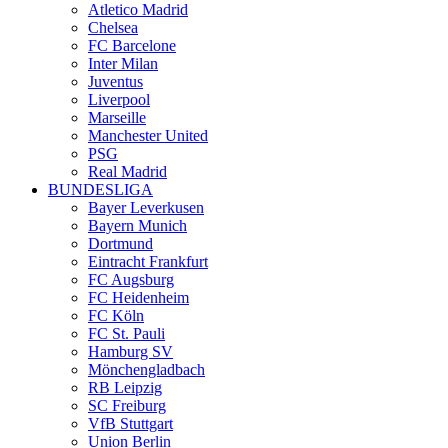
Atletico Madrid
Chelsea
FC Barcelone
Inter Milan
Juventus
Liverpool
Marseille
Manchester United
PSG
Real Madrid
BUNDESLIGA
Bayer Leverkusen
Bayern Munich
Dortmund
Eintracht Frankfurt
FC Augsburg
FC Heidenheim
FC Köln
FC St. Pauli
Hamburg SV
Mönchengladbach
RB Leipzig
SC Freiburg
VfB Stuttgart
Union Berlin