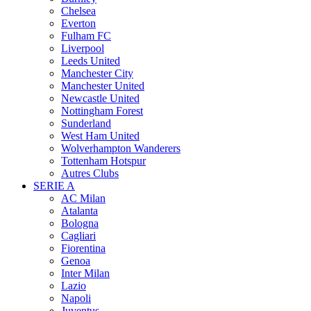
Chelsea
Everton
Fulham FC
Liverpool
Leeds United
Manchester City
Manchester United
Newcastle United
Nottingham Forest
Sunderland
West Ham United
Wolverhampton Wanderers
Tottenham Hotspur
Autres Clubs
SERIE A
AC Milan
Atalanta
Bologna
Cagliari
Fiorentina
Genoa
Inter Milan
Lazio
Napoli
Juventus