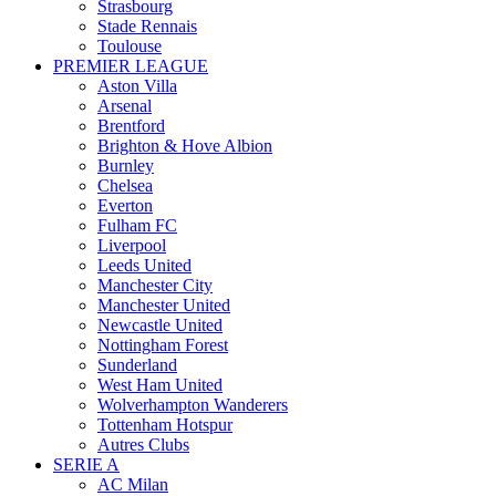
Strasbourg
Stade Rennais
Toulouse
PREMIER LEAGUE
Aston Villa
Arsenal
Brentford
Brighton & Hove Albion
Burnley
Chelsea
Everton
Fulham FC
Liverpool
Leeds United
Manchester City
Manchester United
Newcastle United
Nottingham Forest
Sunderland
West Ham United
Wolverhampton Wanderers
Tottenham Hotspur
Autres Clubs
SERIE A
AC Milan