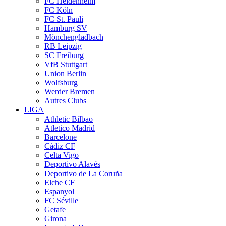
FC Heidenheim
FC Köln
FC St. Pauli
Hamburg SV
Mönchengladbach
RB Leipzig
SC Freiburg
VfB Stuttgart
Union Berlin
Wolfsburg
Werder Bremen
Autres Clubs
LIGA
Athletic Bilbao
Atletico Madrid
Barcelone
Cádiz CF
Celta Vigo
Deportivo Alavés
Deportivo de La Coruña
Elche CF
Espanyol
FC Séville
Getafe
Girona