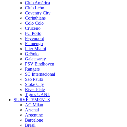
Club América
Club León
Coventry City
Corinthians
Colo Colo
Cruzeiro
FC Porto
Feyenoord
Flamengo
Inter Miami
Grêmio
Galatasaray
PSV Eindhoven
Rangers
SC Internacional
Sao Paulo
Stoke City
River Plate
Tigres UANL
SURVÊTEMENTS
AC Milan
Arsenal
Argentine
Barcelone
Bresil