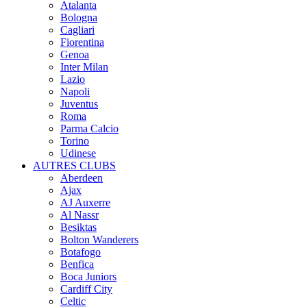
Atalanta
Bologna
Cagliari
Fiorentina
Genoa
Inter Milan
Lazio
Napoli
Juventus
Roma
Parma Calcio
Torino
Udinese
AUTRES CLUBS
Aberdeen
Ajax
AJ Auxerre
Al Nassr
Besiktas
Bolton Wanderers
Botafogo
Benfica
Boca Juniors
Cardiff City
Celtic