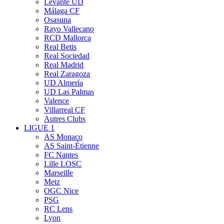
Levante UD
Málaga CF
Osasuna
Rayo Vallecano
RCD Mallorca
Real Betis
Real Sociedad
Real Madrid
Real Zaragoza
UD Almería
UD Las Palmas
Valence
Villarreal CF
Autres Clubs
LIGUE 1
AS Monaco
AS Saint-Étienne
FC Nantes
Lille LOSC
Marseille
Metz
OGC Nice
PSG
RC Lens
Lyon