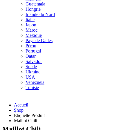
Guatemala
Hongrie
Irlande du Nord
Italie
Japon
Maroc
Mexique
Pays de Galles
Pérou
Portugal
Qatar
Salvador
Suede
Ukraine
USA
Venezuela
Tunisie
Accueil
Shop
Étiquette Produit -
Maillot Chili
Maillot Chili