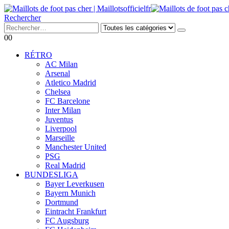
Rechercher
0
0
RÉTRO
AC Milan
Arsenal
Atletico Madrid
Chelsea
FC Barcelone
Inter Milan
Juventus
Liverpool
Marseille
Manchester United
PSG
Real Madrid
BUNDESLIGA
Bayer Leverkusen
Bayern Munich
Dortmund
Eintracht Frankfurt
FC Augsburg