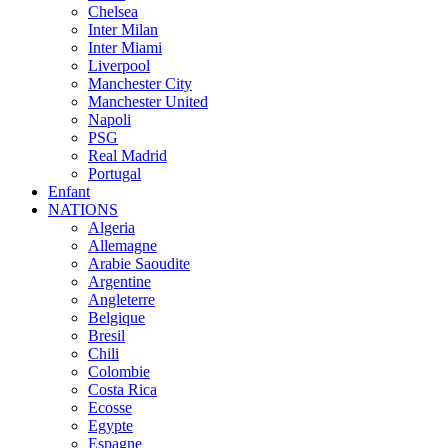
Chelsea
Inter Milan
Inter Miami
Liverpool
Manchester City
Manchester United
Napoli
PSG
Real Madrid
Portugal
Enfant
NATIONS
Algeria
Allemagne
Arabie Saoudite
Argentine
Angleterre
Belgique
Bresil
Chili
Colombie
Costa Rica
Ecosse
Egypte
Espagne