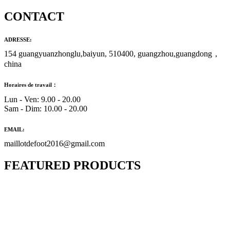
CONTACT
ADRESSE:
154 guangyuanzhonglu,baiyun, 510400, guangzhou,guangdong，
china
Horaires de travail：
Lun - Ven: 9.00 - 20.00
Sam - Dim: 10.00 - 20.00
EMAIL:
maillotdefoot2016@gmail.com
FEATURED PRODUCTS
Maillot Bresil Domicile 2026/2027
€
48.00
Le prix initial était : €48.00.
€
25.90
Le prix