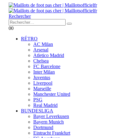
Rechercher
0
0
RÉTRO
AC Milan
Arsenal
Atletico Madrid
Chelsea
FC Barcelone
Inter Milan
Juventus
Liverpool
Marseille
Manchester United
PSG
Real Madrid
BUNDESLIGA
Bayer Leverkusen
Bayern Munich
Dortmund
Eintracht Frankfurt