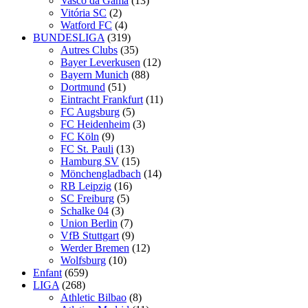
Vasco da Gama
(13)
Vitória SC
(2)
Watford FC
(4)
BUNDESLIGA
(319)
Autres Clubs
(35)
Bayer Leverkusen
(12)
Bayern Munich
(88)
Dortmund
(51)
Eintracht Frankfurt
(11)
FC Augsburg
(5)
FC Heidenheim
(3)
FC Köln
(9)
FC St. Pauli
(13)
Hamburg SV
(15)
Mönchengladbach
(14)
RB Leipzig
(16)
SC Freiburg
(5)
Schalke 04
(3)
Union Berlin
(7)
VfB Stuttgart
(9)
Werder Bremen
(12)
Wolfsburg
(10)
Enfant
(659)
LIGA
(268)
Athletic Bilbao
(8)