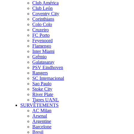
Club América
Club León
Coventry City
Corinthians
Colo Colo
Cruzeiro
FC Porto
Feyenoord
Flamengo
Inter Miami
Grêmio
Galatasaray
PSV Eindhoven
Rangers
SC Internacional
Sao Paulo
Stoke City
River Plate
Tigres UANL
SURVÊTEMENTS
AC Milan
Arsenal
Argentine
Barcelone
Bresil