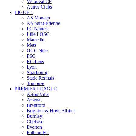
Villarreal CF
Autres Clubs
LIGUE 1
AS Monaco
AS Saint-Étienne
FC Nantes
Lille LOSC
Marseille
Metz
OGC Nice
PSG
RC Lens
Lyon
Strasbourg
Stade Rennais
Toulouse
PREMIER LEAGUE
Aston Villa
Arsenal
Brentford
Brighton & Hove Albion
Burnley
Chelsea
Everton
Fulham FC