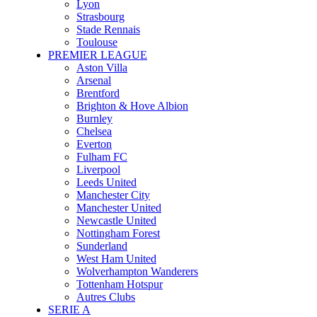
Lyon
Strasbourg
Stade Rennais
Toulouse
PREMIER LEAGUE
Aston Villa
Arsenal
Brentford
Brighton & Hove Albion
Burnley
Chelsea
Everton
Fulham FC
Liverpool
Leeds United
Manchester City
Manchester United
Newcastle United
Nottingham Forest
Sunderland
West Ham United
Wolverhampton Wanderers
Tottenham Hotspur
Autres Clubs
SERIE A