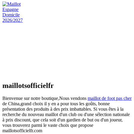
actuel est : €25.90.
Maillot Espagne Domicile 2026/2027
€
48.00
Le prix initial était : €48.00.
€
25.90
Le prix
actuel est : €25.90.
Maillot France Domicile 2026/2027
€
48.00
Le prix initial était : €48.00.
€
25.90
Le prix
actuel est : €25.90.
maillotsofficielfr
Bienvenue sur notre boutique,Nous vendons
maillot de foot pas cher
de China,grand choix il y en a pour tous les goûts, bonne
présentation des produits à des prix imbattables. Si vous êtes à la
recherche du nouveau maillot d'un club ou d'une sélection nationale
à prix discount, que cela soit d'un gardien de but ou d'un joueur,
vous trouverez parmi le vaste choix que propose
maillotsofficielfr.com