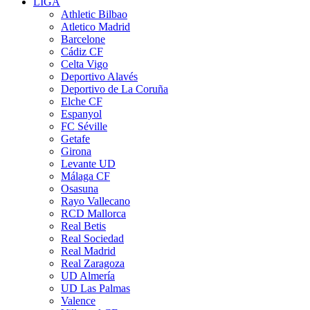
LIGA
Athletic Bilbao
Atletico Madrid
Barcelone
Cádiz CF
Celta Vigo
Deportivo Alavés
Deportivo de La Coruña
Elche CF
Espanyol
FC Séville
Getafe
Girona
Levante UD
Málaga CF
Osasuna
Rayo Vallecano
RCD Mallorca
Real Betis
Real Sociedad
Real Madrid
Real Zaragoza
UD Almería
UD Las Palmas
Valence