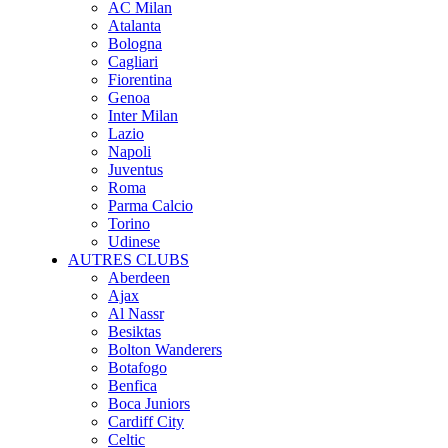
AC Milan
Atalanta
Bologna
Cagliari
Fiorentina
Genoa
Inter Milan
Lazio
Napoli
Juventus
Roma
Parma Calcio
Torino
Udinese
AUTRES CLUBS
Aberdeen
Ajax
Al Nassr
Besiktas
Bolton Wanderers
Botafogo
Benfica
Boca Juniors
Cardiff City
Celtic