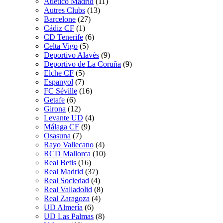
Atletico Madrid
(11)
Autres Clubs
(13)
Barcelone
(27)
Cádiz CF
(1)
CD Tenerife
(6)
Celta Vigo
(5)
Deportivo Alavés
(9)
Deportivo de La Coruña
(9)
Elche CF
(5)
Espanyol
(7)
FC Séville
(16)
Getafe
(6)
Girona
(12)
Levante UD
(4)
Málaga CF
(9)
Osasuna
(7)
Rayo Vallecano
(4)
RCD Mallorca
(10)
Real Betis
(16)
Real Madrid
(37)
Real Sociedad
(4)
Real Valladolid
(8)
Real Zaragoza
(4)
UD Almería
(6)
UD Las Palmas
(8)