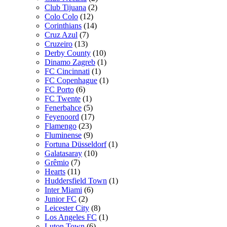
Club Tijuana
(2)
Colo Colo
(12)
Corinthians
(14)
Cruz Azul
(7)
Cruzeiro
(13)
Derby County
(10)
Dinamo Zagreb
(1)
FC Cincinnati
(1)
FC Copenhague
(1)
FC Porto
(6)
FC Twente
(1)
Fenerbahce
(5)
Feyenoord
(17)
Flamengo
(23)
Fluminense
(9)
Fortuna Düsseldorf
(1)
Galatasaray
(10)
Grêmio
(7)
Hearts
(11)
Huddersfield Town
(1)
Inter Miami
(6)
Junior FC
(2)
Leicester City
(8)
Los Angeles FC
(1)
Luton Town
(6)