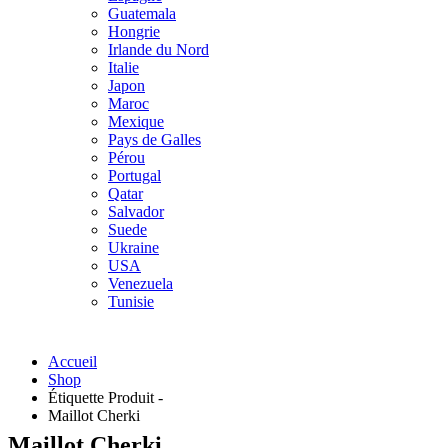
Guatemala
Hongrie
Irlande du Nord
Italie
Japon
Maroc
Mexique
Pays de Galles
Pérou
Portugal
Qatar
Salvador
Suede
Ukraine
USA
Venezuela
Tunisie
Accueil
Shop
Étiquette Produit -
Maillot Cherki
Maillot Cherki