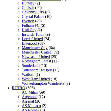
Burnley
(2)
Chelsea
(99)
Coventry City
(8)
Crystal Palace
(10)
Everton
(23)
Fulham FC
(6)
Hull City
(2)
Ipswich Town
(9)
Leeds United
(24)
Liverpool
(66)
Manchester City
(64)
Manchester United
(71)
Newcastle United
(25)
Nottingham Forest
(12)
Sunderland
(10)
Tottenham Hotspur
(11)
Watford
(1)
West Ham United
(18)
Wolverhampton Wanderers
(3)
RÉTRO
(696)
AC Milan
(59)
Argentine
(12)
Arsenal
(36)
AS Monaco
(2)
AS Roma
(18)