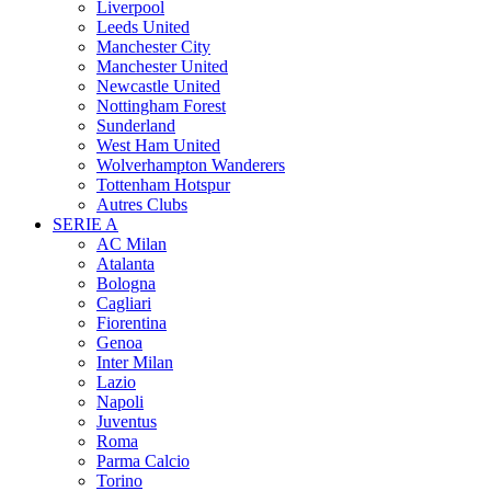
Liverpool
Leeds United
Manchester City
Manchester United
Newcastle United
Nottingham Forest
Sunderland
West Ham United
Wolverhampton Wanderers
Tottenham Hotspur
Autres Clubs
SERIE A
AC Milan
Atalanta
Bologna
Cagliari
Fiorentina
Genoa
Inter Milan
Lazio
Napoli
Juventus
Roma
Parma Calcio
Torino