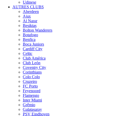
Udinese
AUTRES CLUBS
Aberdeen
Ajax
Al Nassr
Besiktas
Bolton Wanderers
Botafogo
Benfica
Boca Juniors
Cardiff City
Celtic
Club América
Club León
Coventry City
Corinthians
Colo Colo
Cruzeiro
FC Porto
Feyenoord
Flamengo
Inter Miami
Grêmio
Galatasaray
PSV Eindhoven