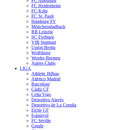
FC Augsburg
FC Heidenheim
FC Köln
FC St. Pauli
Hamburg SV
Mönchengladbach
RB Leipzig
SC Freiburg
VfB Stuttgart
Union Berlin
Wolfsburg
Werder Bremen
Autres Clubs
LIGA
Athletic Bilbao
Atletico Madrid
Barcelone
Cádiz CF
Celta Vigo
Deportivo Alavés
Deportivo de La Coruña
Elche CF
Espanyol
FC Séville
Getafe