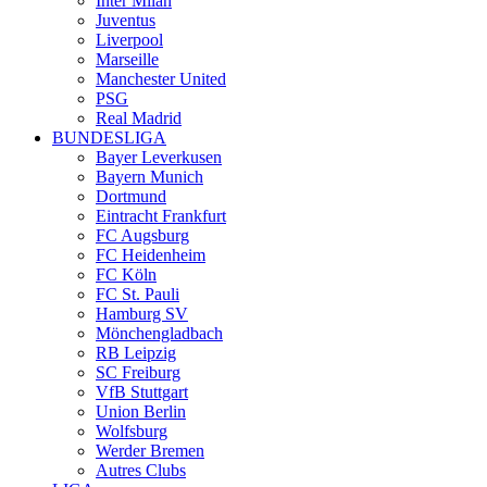
Inter Milan
Juventus
Liverpool
Marseille
Manchester United
PSG
Real Madrid
BUNDESLIGA
Bayer Leverkusen
Bayern Munich
Dortmund
Eintracht Frankfurt
FC Augsburg
FC Heidenheim
FC Köln
FC St. Pauli
Hamburg SV
Mönchengladbach
RB Leipzig
SC Freiburg
VfB Stuttgart
Union Berlin
Wolfsburg
Werder Bremen
Autres Clubs