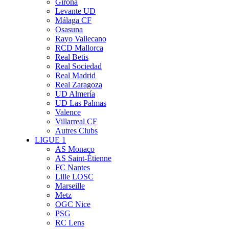
Girona
Levante UD
Málaga CF
Osasuna
Rayo Vallecano
RCD Mallorca
Real Betis
Real Sociedad
Real Madrid
Real Zaragoza
UD Almería
UD Las Palmas
Valence
Villarreal CF
Autres Clubs
LIGUE 1
AS Monaco
AS Saint-Étienne
FC Nantes
Lille LOSC
Marseille
Metz
OGC Nice
PSG
RC Lens