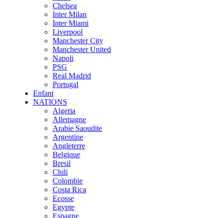
Chelsea
Inter Milan
Inter Miami
Liverpool
Manchester City
Manchester United
Napoli
PSG
Real Madrid
Portugal
Enfant
NATIONS
Algeria
Allemagne
Arabie Saoudite
Argentine
Angleterre
Belgique
Bresil
Chili
Colombie
Costa Rica
Ecosse
Egypte
Espagne