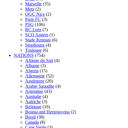
Marseille
(35)
Metz
(2)
OGC Nice
(2)
Paris FC
(3)
PSG
(106)
RC Lens
(7)
SCO Angers
(1)
Stade Rennais
(6)
Strasbourg
(4)
Toulouse
(6)
NATIONS
(754)
Afrique du Sud
(4)
Albanie
(3)
Algeria
(15)
Allemagne
(52)
Angleterre
(20)
Arabie Saoudite
(4)
Argentine
(43)
Australie
(4)
Autriche
(3)
Belgique
(16)
Bosnia and Herzegovina
(2)
Bresil
(38)
Canada
(8)
Cape Verde
(3)