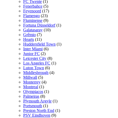
FC Twente
(1)
Fenerbahce
(5)
Feyenoord
(17)
Flamengo
(23)
Fluminense
(9)
Fortuna Düsseldorf
(1)
Galatasaray
(10)
Grêmio
(7)
Hearts
(11)
Huddersfield Town
(1)
Inter Miami
(6)
Junior FC
(2)
Leicester City
(8)
Los Angeles FC
(1)
Luton Town
(6)
Middlesbrough
(4)
Millwall
(5)
Monterrey
(4)
Montreal
(1)
Olympiacos
(1)
Palmeiras
(8)
Plymouth Argyle
(1)
Portsmouth
(1)
Preston North End
(1)
PSV Eindhoven
(9)