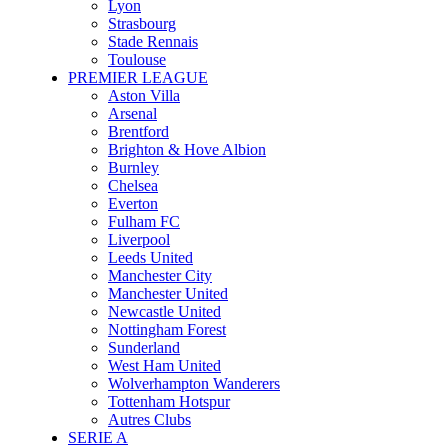
Lyon
Strasbourg
Stade Rennais
Toulouse
PREMIER LEAGUE
Aston Villa
Arsenal
Brentford
Brighton & Hove Albion
Burnley
Chelsea
Everton
Fulham FC
Liverpool
Leeds United
Manchester City
Manchester United
Newcastle United
Nottingham Forest
Sunderland
West Ham United
Wolverhampton Wanderers
Tottenham Hotspur
Autres Clubs
SERIE A