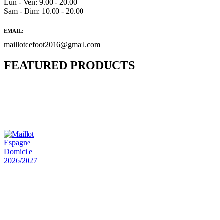
Lun - Ven: 9.00 - 20.00
Sam - Dim: 10.00 - 20.00
EMAIL:
maillotdefoot2016@gmail.com
FEATURED PRODUCTS
Maillot Bresil Domicile 2026/2027
€
48.00
Le prix initial était : €48.00.
€
25.90
Le prix
actuel est : €25.90.
Maillot Espagne Domicile 2026/2027
€
48.00
Le prix initial était : €48.00.
€
25.90
Le prix
actuel est : €25.90.