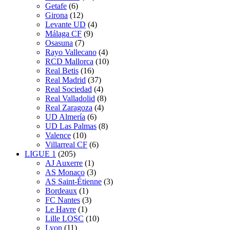
Getafe
(6)
Girona
(12)
Levante UD
(4)
Málaga CF
(9)
Osasuna
(7)
Rayo Vallecano
(4)
RCD Mallorca
(10)
Real Betis
(16)
Real Madrid
(37)
Real Sociedad
(4)
Real Valladolid
(8)
Real Zaragoza
(4)
UD Almería
(6)
UD Las Palmas
(8)
Valence
(10)
Villarreal CF
(6)
LIGUE 1
(205)
AJ Auxerre
(1)
AS Monaco
(3)
AS Saint-Étienne
(3)
Bordeaux
(1)
FC Nantes
(3)
Le Havre
(1)
Lille LOSC
(10)
Lyon
(11)