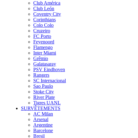
Club América
Club León
Coventry City
Corinthians
Colo Colo
Cruzeiro
FC Porto
Feyenoord
Flamengo
Inter Miami
Grêmio
Galatasaray
PSV Eindhoven
Rangers
SC Internacional
Sao Paulo
Stoke City
River Plate
Tigres UANL
SURVÊTEMENTS
AC Milan
Arsenal
Argentine
Barcelone
Bresil