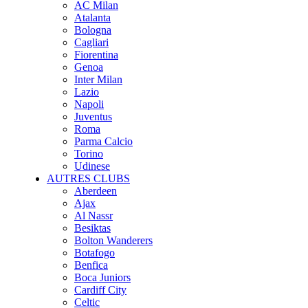
AC Milan
Atalanta
Bologna
Cagliari
Fiorentina
Genoa
Inter Milan
Lazio
Napoli
Juventus
Roma
Parma Calcio
Torino
Udinese
AUTRES CLUBS
Aberdeen
Ajax
Al Nassr
Besiktas
Bolton Wanderers
Botafogo
Benfica
Boca Juniors
Cardiff City
Celtic