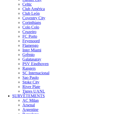
Celtic
Club América
Club León
Coventry City
Corinthians
Colo Colo
Cruzeiro
FC Porto
Feyenoord
Flamengo
Inter Miami
Grêmio
Galatasaray
PSV Eindhoven
Rangers
SC Internacional
Sao Paulo
Stoke City
River Plate
Tigres UANL
SURVÊTEMENTS
AC Milan
Arsenal
Argentine