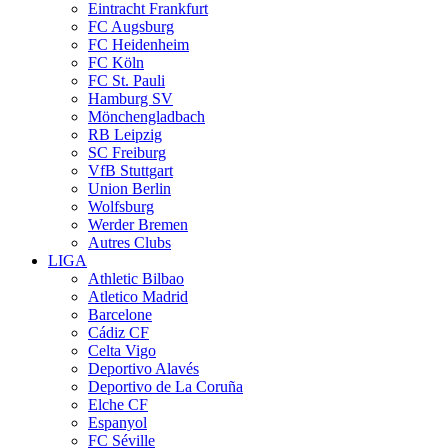
Eintracht Frankfurt
FC Augsburg
FC Heidenheim
FC Köln
FC St. Pauli
Hamburg SV
Mönchengladbach
RB Leipzig
SC Freiburg
VfB Stuttgart
Union Berlin
Wolfsburg
Werder Bremen
Autres Clubs
LIGA
Athletic Bilbao
Atletico Madrid
Barcelone
Cádiz CF
Celta Vigo
Deportivo Alavés
Deportivo de La Coruña
Elche CF
Espanyol
FC Séville