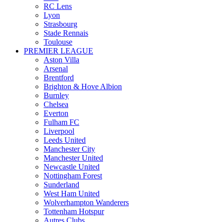
RC Lens
Lyon
Strasbourg
Stade Rennais
Toulouse
PREMIER LEAGUE
Aston Villa
Arsenal
Brentford
Brighton & Hove Albion
Burnley
Chelsea
Everton
Fulham FC
Liverpool
Leeds United
Manchester City
Manchester United
Newcastle United
Nottingham Forest
Sunderland
West Ham United
Wolverhampton Wanderers
Tottenham Hotspur
Autres Clubs