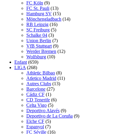
FC Köln
(9)
FC St. Pauli
(13)
Hamburg SV
(15)
Mönchengladbach
(14)
RB Leipzig
(16)
SC Freiburg
(5)
Schalke 04
(3)
Union Berlin
(7)
VfB Stuttgart
(9)
Werder Bremen
(12)
Wolfsburg
(10)
Enfant
(659)
LIGA
(268)
Athletic Bilbao
(8)
Atletico Madrid
(11)
Autres Clubs
(13)
Barcelone
(27)
Cádiz CF
(1)
CD Tenerife
(6)
Celta Vigo
(5)
Deportivo Alavés
(9)
Deportivo de La Coruña
(9)
Elche CF
(5)
Espanyol
(7)
FC Séville
(16)