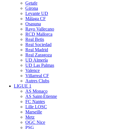
Getafe
Girona
Levante UD
Málaga CF
Osasuna
Rayo Vallecano
RCD Mallorca
Real Betis
Real Sociedad
Real Madrid
Real Zaragoza
UD Almería
UD Las Palmas
Valence
Villarreal CF
Autres Clubs
LIGUE 1
AS Monaco
AS Saint-Étienne
FC Nantes
Lille LOSC
Marseille
Metz
OGC Nice
PSG