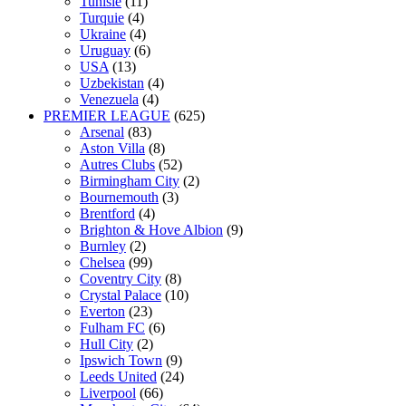
Tunisie
(11)
Turquie
(4)
Ukraine
(4)
Uruguay
(6)
USA
(13)
Uzbekistan
(4)
Venezuela
(4)
PREMIER LEAGUE
(625)
Arsenal
(83)
Aston Villa
(8)
Autres Clubs
(52)
Birmingham City
(2)
Bournemouth
(3)
Brentford
(4)
Brighton & Hove Albion
(9)
Burnley
(2)
Chelsea
(99)
Coventry City
(8)
Crystal Palace
(10)
Everton
(23)
Fulham FC
(6)
Hull City
(2)
Ipswich Town
(9)
Leeds United
(24)
Liverpool
(66)