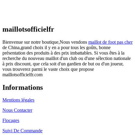
Maillot France Domicile 2026/2027
€
48.00
Le prix initial était : €48.00.
€
25.90
Le prix
actuel est : €25.90.
maillotsofficielfr
Bienvenue sur notre boutique,Nous vendons
maillot de foot pas cher
de China,grand choix il y en a pour tous les goûts, bonne
présentation des produits à des prix imbattables. Si vous êtes à la
recherche du nouveau maillot d'un club ou d'une sélection nationale
à prix discount, que cela soit d'un gardien de but ou d'un joueur,
vous trouverez parmi le vaste choix que propose
maillotsofficielfr.com
Informations
Mentions légales
Nous Contacter
Flocages
Suivi De Commande