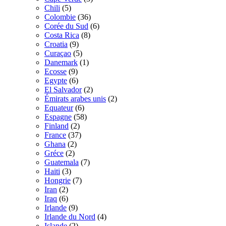
Chili
(5)
Colombie
(36)
Corée du Sud
(6)
Costa Rica
(8)
Croatia
(9)
Curaçao
(5)
Danemark
(1)
Ecosse
(9)
Egypte
(6)
El Salvador
(2)
Émirats arabes unis
(2)
Equateur
(6)
Espagne
(58)
Finland
(2)
France
(37)
Ghana
(2)
Gréce
(2)
Guatemala
(7)
Haiti
(3)
Hongrie
(7)
Iran
(2)
Iraq
(6)
Irlande
(9)
Irlande du Nord
(4)
Islande
(2)