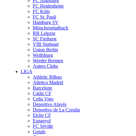
FC Augsburg
FC Heidenheim
FC Köln
FC St. Pauli
Hamburg SV
Mönchengladbach
RB Leipzig
SC Freiburg
VfB Stuttgart
Union Berlin
Wolfsburg
Werder Bremen
Autres Clubs
LIGA
Athletic Bilbao
Atletico Madrid
Barcelone
Cádiz CF
Celta Vigo
Deportivo Alavés
Deportivo de La Coruña
Elche CF
Espanyol
FC Séville
Getafe