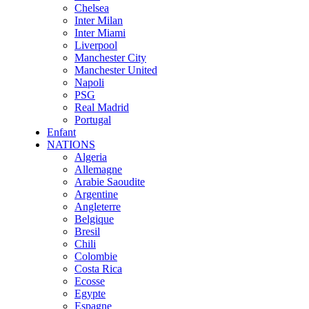
Chelsea
Inter Milan
Inter Miami
Liverpool
Manchester City
Manchester United
Napoli
PSG
Real Madrid
Portugal
Enfant
NATIONS
Algeria
Allemagne
Arabie Saoudite
Argentine
Angleterre
Belgique
Bresil
Chili
Colombie
Costa Rica
Ecosse
Egypte
Espagne