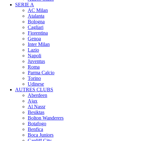
SERIE A
AC Milan
Atalanta
Bologna
Cagliari
Fiorentina
Genoa
Inter Milan
Lazio
Napoli
Juventus
Roma
Parma Calcio
Torino
Udinese
AUTRES CLUBS
Aberdeen
Ajax
Al Nassr
Besiktas
Bolton Wanderers
Botafogo
Benfica
Boca Juniors
Cardiff City