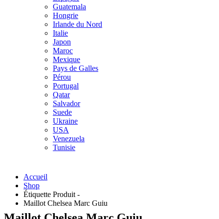
Guatemala
Hongrie
Irlande du Nord
Italie
Japon
Maroc
Mexique
Pays de Galles
Pérou
Portugal
Qatar
Salvador
Suede
Ukraine
USA
Venezuela
Tunisie
Accueil
Shop
Étiquette Produit -
Maillot Chelsea Marc Guiu
Maillot Chelsea Marc Guiu