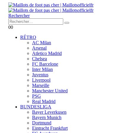
Rechercher
0
0
RÉTRO
AC Milan
Arsenal
Atletico Madrid
Chelsea
FC Barcelone
Inter Milan
Juventus
Liverpool
Marseille
Manchester United
PSG
Real Madrid
BUNDESLIGA
Bayer Leverkusen
Bayern Munich
Dortmund
Eintracht Frankfurt