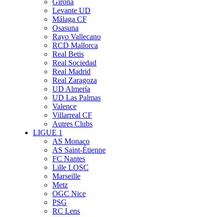
Girona
Levante UD
Málaga CF
Osasuna
Rayo Vallecano
RCD Mallorca
Real Betis
Real Sociedad
Real Madrid
Real Zaragoza
UD Almería
UD Las Palmas
Valence
Villarreal CF
Autres Clubs
LIGUE 1
AS Monaco
AS Saint-Étienne
FC Nantes
Lille LOSC
Marseille
Metz
OGC Nice
PSG
RC Lens