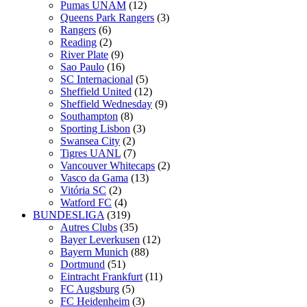
Pumas UNAM
(12)
Queens Park Rangers
(3)
Rangers
(6)
Reading
(2)
River Plate
(9)
Sao Paulo
(16)
SC Internacional
(5)
Sheffield United
(12)
Sheffield Wednesday
(9)
Southampton
(8)
Sporting Lisbon
(3)
Swansea City
(2)
Tigres UANL
(7)
Vancouver Whitecaps
(2)
Vasco da Gama
(13)
Vitória SC
(2)
Watford FC
(4)
BUNDESLIGA
(319)
Autres Clubs
(35)
Bayer Leverkusen
(12)
Bayern Munich
(88)
Dortmund
(51)
Eintracht Frankfurt
(11)
FC Augsburg
(5)
FC Heidenheim
(3)