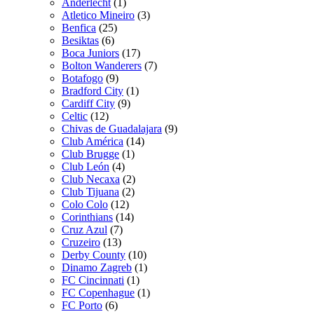
Anderlecht
(1)
Atletico Mineiro
(3)
Benfica
(25)
Besiktas
(6)
Boca Juniors
(17)
Bolton Wanderers
(7)
Botafogo
(9)
Bradford City
(1)
Cardiff City
(9)
Celtic
(12)
Chivas de Guadalajara
(9)
Club América
(14)
Club Brugge
(1)
Club León
(4)
Club Necaxa
(2)
Club Tijuana
(2)
Colo Colo
(12)
Corinthians
(14)
Cruz Azul
(7)
Cruzeiro
(13)
Derby County
(10)
Dinamo Zagreb
(1)
FC Cincinnati
(1)
FC Copenhague
(1)
FC Porto
(6)