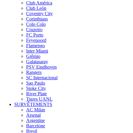
Club América
Club León
Coventry City
Corinthians
Colo Colo
Cruzeiro
FC Porto
Feyenoord
Flamengo
Inter Miami
Grêmio
Galatasaray
PSV Eindhoven
Rangers
SC Internacional
Sao Paulo
Stoke City
River Plate
Tigres UANL
SURVÊTEMENTS
AC Milan
Arsenal
Argentine
Barcelone
Bresil