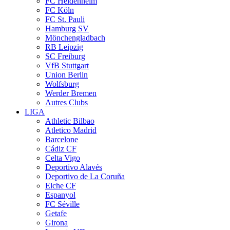
FC Heidenheim
FC Köln
FC St. Pauli
Hamburg SV
Mönchengladbach
RB Leipzig
SC Freiburg
VfB Stuttgart
Union Berlin
Wolfsburg
Werder Bremen
Autres Clubs
LIGA
Athletic Bilbao
Atletico Madrid
Barcelone
Cádiz CF
Celta Vigo
Deportivo Alavés
Deportivo de La Coruña
Elche CF
Espanyol
FC Séville
Getafe
Girona