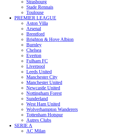
Strasbourg
Stade Rennais
Toulouse
PREMIER LEAGUE
Aston Villa
Arsenal
Brentford
Brighton & Hove Albion
Burnley
Chelsea
Everton
Fulham FC
Liverpool
Leeds United
Manchester City
Manchester United
Newcastle United
Nottingham Forest
Sunderland
West Ham United
Wolverhampton Wanderers
Tottenham Hotspur
Autres Clubs
SERIE A
AC Milan