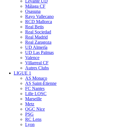
Levante UD
Málaga CF
Osasuna
Rayo Vallecano
RCD Mallorca
Real Betis
Real Sociedad
Real Madrid
Real Zaragoza
UD Almería
UD Las Palmas
Valence
Villarreal CF
Autres Clubs
LIGUE 1
AS Monaco
AS Saint-Étienne
FC Nantes
Lille LOSC
Marseille
Metz
OGC Nice
PSG
RC Lens
Lyon