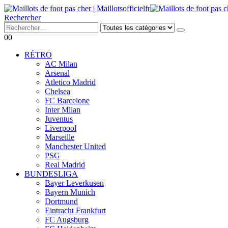
Rechercher
0
0
RÉTRO
AC Milan
Arsenal
Atletico Madrid
Chelsea
FC Barcelone
Inter Milan
Juventus
Liverpool
Marseille
Manchester United
PSG
Real Madrid
BUNDESLIGA
Bayer Leverkusen
Bayern Munich
Dortmund
Eintracht Frankfurt
FC Augsburg