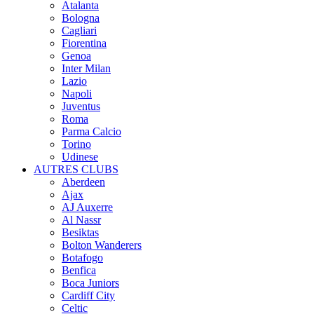
Atalanta
Bologna
Cagliari
Fiorentina
Genoa
Inter Milan
Lazio
Napoli
Juventus
Roma
Parma Calcio
Torino
Udinese
AUTRES CLUBS
Aberdeen
Ajax
AJ Auxerre
Al Nassr
Besiktas
Bolton Wanderers
Botafogo
Benfica
Boca Juniors
Cardiff City
Celtic