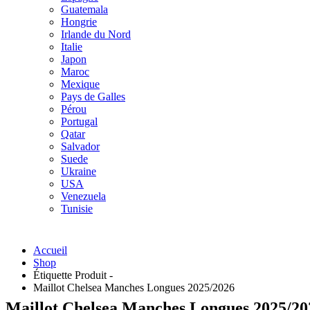
Guatemala
Hongrie
Irlande du Nord
Italie
Japon
Maroc
Mexique
Pays de Galles
Pérou
Portugal
Qatar
Salvador
Suede
Ukraine
USA
Venezuela
Tunisie
Accueil
Shop
Étiquette Produit -
Maillot Chelsea Manches Longues 2025/2026
Maillot Chelsea Manches Longues 2025/20