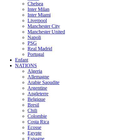
Chelsea
Inter Milan
Inter Miami
Liverpool
Manchester City
Manchester United
Napoli
PSG
Real Madrid
Portugal
Enfant
NATIONS
Algeria
Allemagne
Arabie Saoudite
Argentine
Angleterre
Belgique
Bresil
Chili
Colombie
Costa Rica
Ecosse
Egypte
Espagne