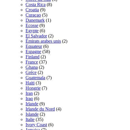
Costa Rica
(8)
Croatia
(9)
Curaçao
(5)
Danemark
(1)
Ecosse
(9)
Egypte
(6)
El Salvador
(2)
Émirats arabes unis
(2)
Equateur
(6)
Espagne
(58)
Finland
(2)
France
(37)
Ghana
(2)
Gréce
(2)
Guatemala
(7)
Haiti
(3)
Hongrie
(7)
Iran
(2)
Iraq
(6)
Irlande
(9)
Irlande du Nord
(4)
Islande
(2)
Italie
(35)
Ivory Coast
(6)
Jamaica
(7)