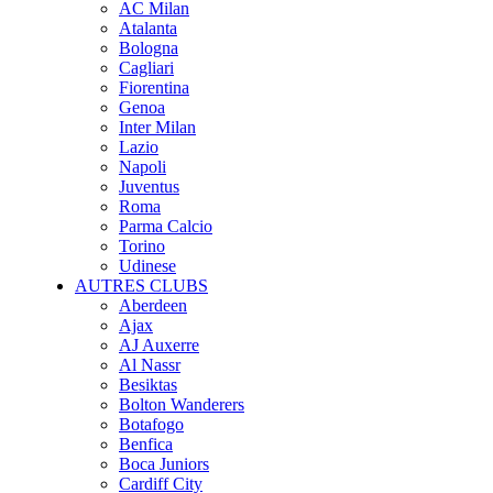
AC Milan
Atalanta
Bologna
Cagliari
Fiorentina
Genoa
Inter Milan
Lazio
Napoli
Juventus
Roma
Parma Calcio
Torino
Udinese
AUTRES CLUBS
Aberdeen
Ajax
AJ Auxerre
Al Nassr
Besiktas
Bolton Wanderers
Botafogo
Benfica
Boca Juniors
Cardiff City