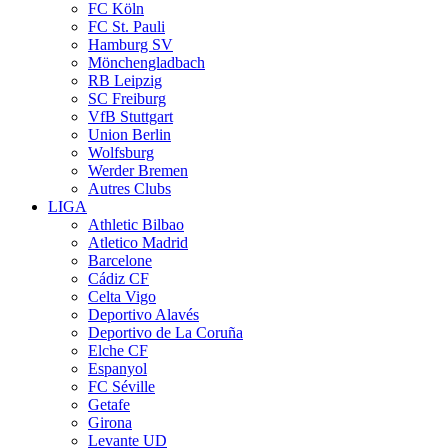
FC Köln
FC St. Pauli
Hamburg SV
Mönchengladbach
RB Leipzig
SC Freiburg
VfB Stuttgart
Union Berlin
Wolfsburg
Werder Bremen
Autres Clubs
LIGA
Athletic Bilbao
Atletico Madrid
Barcelone
Cádiz CF
Celta Vigo
Deportivo Alavés
Deportivo de La Coruña
Elche CF
Espanyol
FC Séville
Getafe
Girona
Levante UD