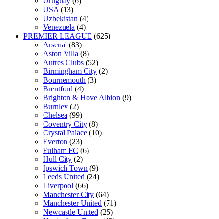
Uruguay
(6)
USA
(13)
Uzbekistan
(4)
Venezuela
(4)
PREMIER LEAGUE
(625)
Arsenal
(83)
Aston Villa
(8)
Autres Clubs
(52)
Birmingham City
(2)
Bournemouth
(3)
Brentford
(4)
Brighton & Hove Albion
(9)
Burnley
(2)
Chelsea
(99)
Coventry City
(8)
Crystal Palace
(10)
Everton
(23)
Fulham FC
(6)
Hull City
(2)
Ipswich Town
(9)
Leeds United
(24)
Liverpool
(66)
Manchester City
(64)
Manchester United
(71)
Newcastle United
(25)