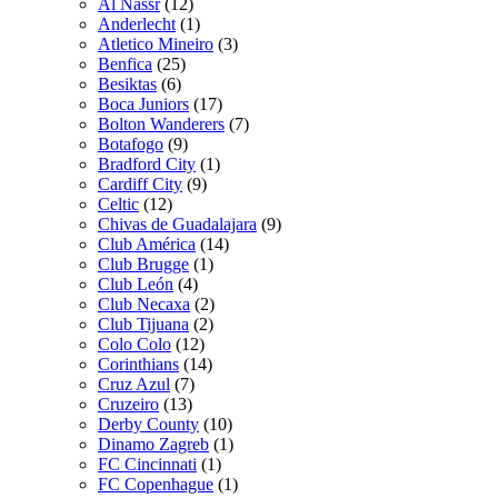
Al Nassr
(12)
Anderlecht
(1)
Atletico Mineiro
(3)
Benfica
(25)
Besiktas
(6)
Boca Juniors
(17)
Bolton Wanderers
(7)
Botafogo
(9)
Bradford City
(1)
Cardiff City
(9)
Celtic
(12)
Chivas de Guadalajara
(9)
Club América
(14)
Club Brugge
(1)
Club León
(4)
Club Necaxa
(2)
Club Tijuana
(2)
Colo Colo
(12)
Corinthians
(14)
Cruz Azul
(7)
Cruzeiro
(13)
Derby County
(10)
Dinamo Zagreb
(1)
FC Cincinnati
(1)
FC Copenhague
(1)