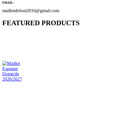
EMAIL:
maillotdefoot2016@gmail.com
FEATURED PRODUCTS
Maillot Bresil Domicile 2026/2027
€
48.00
Le prix initial était : €48.00.
€
25.90
Le prix
actuel est : €25.90.
Maillot Espagne Domicile 2026/2027
€
48.00
Le prix initial était : €48.00.
€
25.90
Le prix
actuel est : €25.90.
Maillot France Domicile 2026/2027
€
48.00
Le prix initial était : €48.00.
€
25.90
Le prix