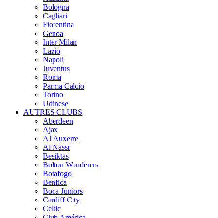
Bologna
Cagliari
Fiorentina
Genoa
Inter Milan
Lazio
Napoli
Juventus
Roma
Parma Calcio
Torino
Udinese
AUTRES CLUBS
Aberdeen
Ajax
AJ Auxerre
Al Nassr
Besiktas
Bolton Wanderers
Botafogo
Benfica
Boca Juniors
Cardiff City
Celtic
Club América