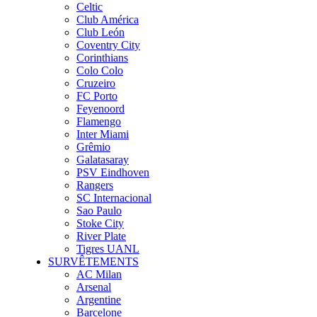
Celtic
Club América
Club León
Coventry City
Corinthians
Colo Colo
Cruzeiro
FC Porto
Feyenoord
Flamengo
Inter Miami
Grêmio
Galatasaray
PSV Eindhoven
Rangers
SC Internacional
Sao Paulo
Stoke City
River Plate
Tigres UANL
SURVÊTEMENTS
AC Milan
Arsenal
Argentine
Barcelone