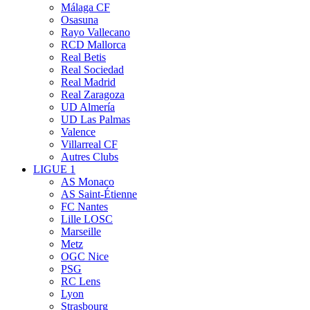
Málaga CF
Osasuna
Rayo Vallecano
RCD Mallorca
Real Betis
Real Sociedad
Real Madrid
Real Zaragoza
UD Almería
UD Las Palmas
Valence
Villarreal CF
Autres Clubs
LIGUE 1
AS Monaco
AS Saint-Étienne
FC Nantes
Lille LOSC
Marseille
Metz
OGC Nice
PSG
RC Lens
Lyon
Strasbourg