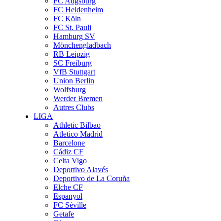
FC Augsburg
FC Heidenheim
FC Köln
FC St. Pauli
Hamburg SV
Mönchengladbach
RB Leipzig
SC Freiburg
VfB Stuttgart
Union Berlin
Wolfsburg
Werder Bremen
Autres Clubs
LIGA
Athletic Bilbao
Atletico Madrid
Barcelone
Cádiz CF
Celta Vigo
Deportivo Alavés
Deportivo de La Coruña
Elche CF
Espanyol
FC Séville
Getafe