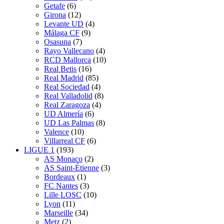
Getafe
(6)
Girona
(12)
Levante UD
(4)
Málaga CF
(9)
Osasuna
(7)
Rayo Vallecano
(4)
RCD Mallorca
(10)
Real Betis
(16)
Real Madrid
(85)
Real Sociedad
(4)
Real Valladolid
(8)
Real Zaragoza
(4)
UD Almería
(6)
UD Las Palmas
(8)
Valence
(10)
Villarreal CF
(6)
LIGUE 1
(193)
AS Monaco
(2)
AS Saint-Étienne
(3)
Bordeaux
(1)
FC Nantes
(3)
Lille LOSC
(10)
Lyon
(11)
Marseille
(34)
Metz
(2)