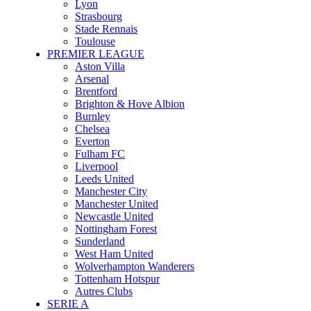
Lyon
Strasbourg
Stade Rennais
Toulouse
PREMIER LEAGUE
Aston Villa
Arsenal
Brentford
Brighton & Hove Albion
Burnley
Chelsea
Everton
Fulham FC
Liverpool
Leeds United
Manchester City
Manchester United
Newcastle United
Nottingham Forest
Sunderland
West Ham United
Wolverhampton Wanderers
Tottenham Hotspur
Autres Clubs
SERIE A