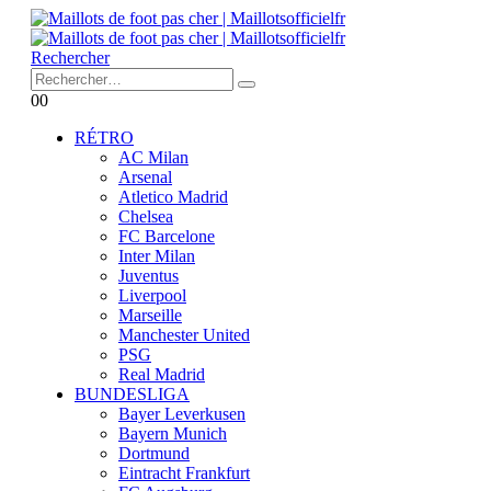
Rechercher
0
0
RÉTRO
AC Milan
Arsenal
Atletico Madrid
Chelsea
FC Barcelone
Inter Milan
Juventus
Liverpool
Marseille
Manchester United
PSG
Real Madrid
BUNDESLIGA
Bayer Leverkusen
Bayern Munich
Dortmund
Eintracht Frankfurt