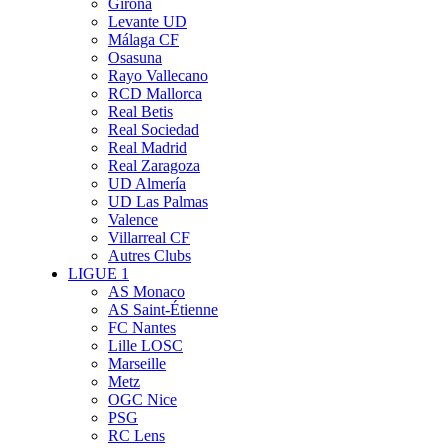
Girona
Levante UD
Málaga CF
Osasuna
Rayo Vallecano
RCD Mallorca
Real Betis
Real Sociedad
Real Madrid
Real Zaragoza
UD Almería
UD Las Palmas
Valence
Villarreal CF
Autres Clubs
LIGUE 1
AS Monaco
AS Saint-Étienne
FC Nantes
Lille LOSC
Marseille
Metz
OGC Nice
PSG
RC Lens