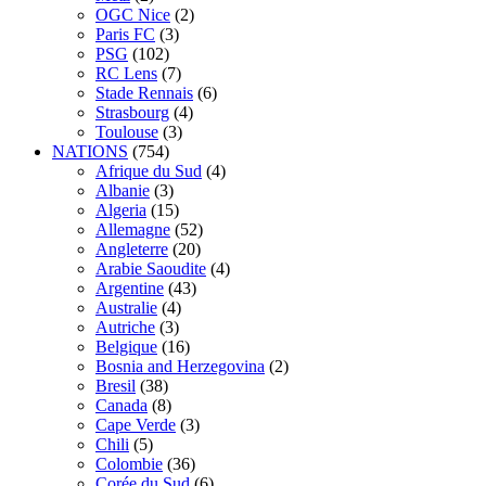
OGC Nice
(2)
Paris FC
(3)
PSG
(102)
RC Lens
(7)
Stade Rennais
(6)
Strasbourg
(4)
Toulouse
(3)
NATIONS
(754)
Afrique du Sud
(4)
Albanie
(3)
Algeria
(15)
Allemagne
(52)
Angleterre
(20)
Arabie Saoudite
(4)
Argentine
(43)
Australie
(4)
Autriche
(3)
Belgique
(16)
Bosnia and Herzegovina
(2)
Bresil
(38)
Canada
(8)
Cape Verde
(3)
Chili
(5)
Colombie
(36)
Corée du Sud
(6)