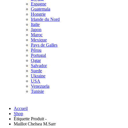
Espagne
Guatemala
Hongrie
Irlande du Nord
Italie
Japon
Maroc
Mexique
Pays de Galles
Pérou
Portugal
Qatar
Salvador
Suede
Ukraine
USA
Venezuela
Tunisie
Accueil
Shop
Étiquette Produit -
Maillot Chelsea M.Sarr