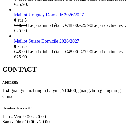
€25.90.
Maillot Uruguay Domicile 2026/2027
0
sur 5
€
48.00
Le prix initial était : €48.00.
€
25.90
Le prix actuel est :
€25.90.
Maillot Suisse Domicile 2026/2027
0
sur 5
€
48.00
Le prix initial était : €48.00.
€
25.90
Le prix actuel est :
€25.90.
CONTACT
ADRESSE:
154 guangyuanzhonglu,baiyun, 510400, guangzhou,guangdong，
china
Horaires de travail：
Lun - Ven: 9.00 - 20.00
Sam - Dim: 10.00 - 20.00