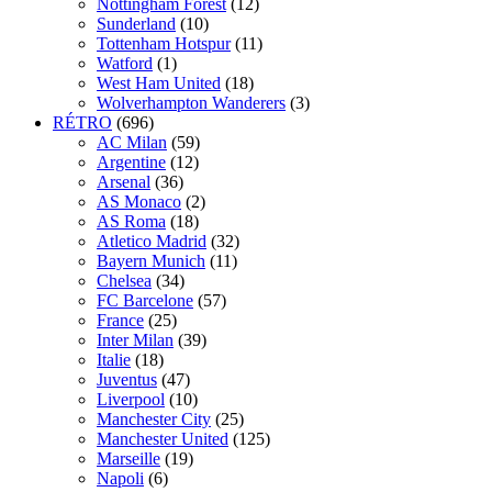
Nottingham Forest
(12)
Sunderland
(10)
Tottenham Hotspur
(11)
Watford
(1)
West Ham United
(18)
Wolverhampton Wanderers
(3)
RÉTRO
(696)
AC Milan
(59)
Argentine
(12)
Arsenal
(36)
AS Monaco
(2)
AS Roma
(18)
Atletico Madrid
(32)
Bayern Munich
(11)
Chelsea
(34)
FC Barcelone
(57)
France
(25)
Inter Milan
(39)
Italie
(18)
Juventus
(47)
Liverpool
(10)
Manchester City
(25)
Manchester United
(125)
Marseille
(19)
Napoli
(6)