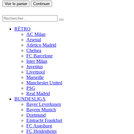
Voir le panier
Continuer
RÉTRO
AC Milan
Arsenal
Atletico Madrid
Chelsea
FC Barcelone
Inter Milan
Juventus
Liverpool
Marseille
Manchester United
PSG
Real Madrid
BUNDESLIGA
Bayer Leverkusen
Bayern Munich
Dortmund
Eintracht Frankfurt
FC Augsburg
FC Heidenheim