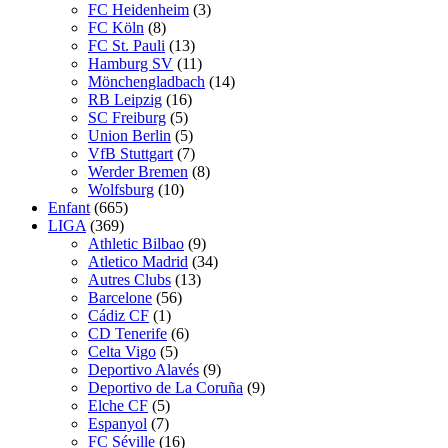
FC Heidenheim
(3)
FC Köln
(8)
FC St. Pauli
(13)
Hamburg SV
(11)
Mönchengladbach
(14)
RB Leipzig
(16)
SC Freiburg
(5)
Union Berlin
(5)
VfB Stuttgart
(7)
Werder Bremen
(8)
Wolfsburg
(10)
Enfant
(665)
LIGA
(369)
Athletic Bilbao
(9)
Atletico Madrid
(34)
Autres Clubs
(13)
Barcelone
(56)
Cádiz CF
(1)
CD Tenerife
(6)
Celta Vigo
(5)
Deportivo Alavés
(9)
Deportivo de La Coruña
(9)
Elche CF
(5)
Espanyol
(7)
FC Séville
(16)