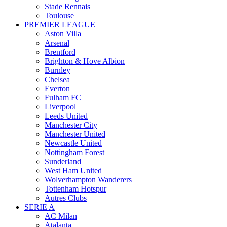
Stade Rennais
Toulouse
PREMIER LEAGUE
Aston Villa
Arsenal
Brentford
Brighton & Hove Albion
Burnley
Chelsea
Everton
Fulham FC
Liverpool
Leeds United
Manchester City
Manchester United
Newcastle United
Nottingham Forest
Sunderland
West Ham United
Wolverhampton Wanderers
Tottenham Hotspur
Autres Clubs
SERIE A
AC Milan
Atalanta