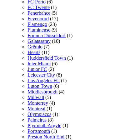
FC Porto
(6)
FC Twente
(1)
Fenerbahce
(5)
Feyenoord
(17)
Flamengo
(23)
Fluminense
(9)
Fortuna Düsseldorf
(1)
Galatasaray
(10)
Grêmio
(7)
Hearts
(11)
Huddersfield Town
(1)
Inter Miami
(6)
Junior FC
(2)
Leicester City
(8)
Los Angeles FC
(1)
Luton Town
(6)
Middlesbrough
(4)
Millwall
(5)
Monterrey
(4)
Montreal
(1)
Olympiacos
(1)
Palmeiras
(8)
Plymouth Argyle
(1)
Portsmouth
(1)
Preston North End
(1)