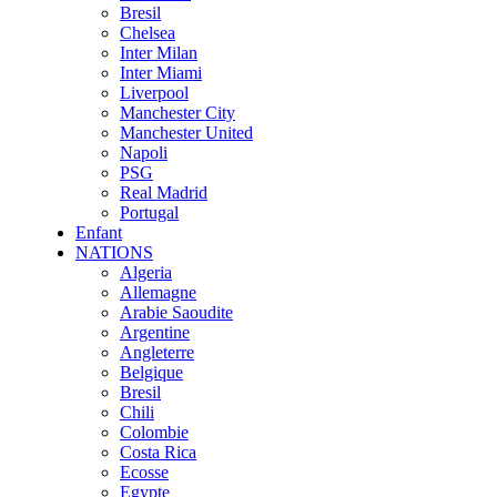
Bresil
Chelsea
Inter Milan
Inter Miami
Liverpool
Manchester City
Manchester United
Napoli
PSG
Real Madrid
Portugal
Enfant
NATIONS
Algeria
Allemagne
Arabie Saoudite
Argentine
Angleterre
Belgique
Bresil
Chili
Colombie
Costa Rica
Ecosse
Egypte