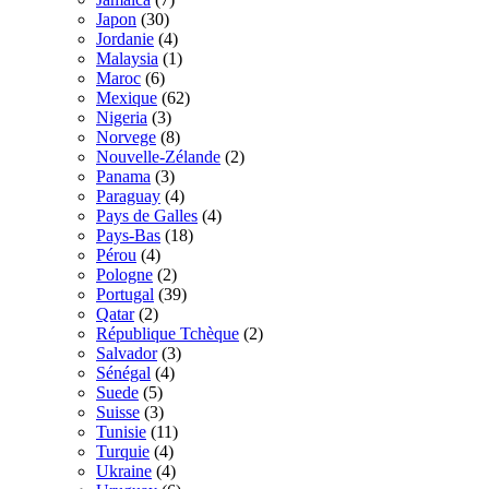
Japon
(30)
Jordanie
(4)
Malaysia
(1)
Maroc
(6)
Mexique
(62)
Nigeria
(3)
Norvege
(8)
Nouvelle-Zélande
(2)
Panama
(3)
Paraguay
(4)
Pays de Galles
(4)
Pays-Bas
(18)
Pérou
(4)
Pologne
(2)
Portugal
(39)
Qatar
(2)
République Tchèque
(2)
Salvador
(3)
Sénégal
(4)
Suede
(5)
Suisse
(3)
Tunisie
(11)
Turquie
(4)
Ukraine
(4)