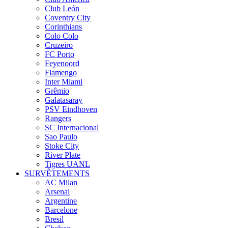
Club León
Coventry City
Corinthians
Colo Colo
Cruzeiro
FC Porto
Feyenoord
Flamengo
Inter Miami
Grêmio
Galatasaray
PSV Eindhoven
Rangers
SC Internacional
Sao Paulo
Stoke City
River Plate
Tigres UANL
SURVÊTEMENTS
AC Milan
Arsenal
Argentine
Barcelone
Bresil