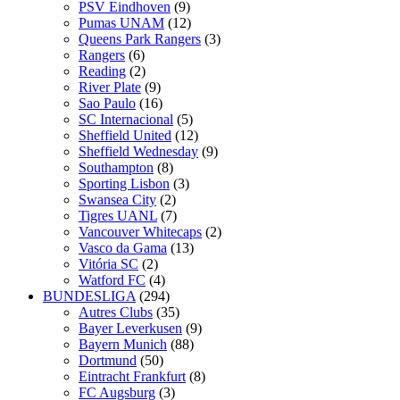
PSV Eindhoven
(9)
Pumas UNAM
(12)
Queens Park Rangers
(3)
Rangers
(6)
Reading
(2)
River Plate
(9)
Sao Paulo
(16)
SC Internacional
(5)
Sheffield United
(12)
Sheffield Wednesday
(9)
Southampton
(8)
Sporting Lisbon
(3)
Swansea City
(2)
Tigres UANL
(7)
Vancouver Whitecaps
(2)
Vasco da Gama
(13)
Vitória SC
(2)
Watford FC
(4)
BUNDESLIGA
(294)
Autres Clubs
(35)
Bayer Leverkusen
(9)
Bayern Munich
(88)
Dortmund
(50)
Eintracht Frankfurt
(8)
FC Augsburg
(3)