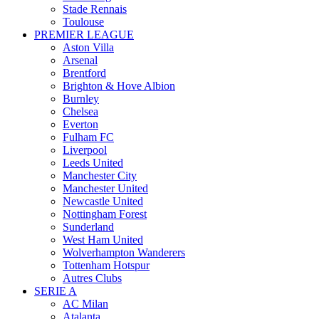
Stade Rennais
Toulouse
PREMIER LEAGUE
Aston Villa
Arsenal
Brentford
Brighton & Hove Albion
Burnley
Chelsea
Everton
Fulham FC
Liverpool
Leeds United
Manchester City
Manchester United
Newcastle United
Nottingham Forest
Sunderland
West Ham United
Wolverhampton Wanderers
Tottenham Hotspur
Autres Clubs
SERIE A
AC Milan
Atalanta