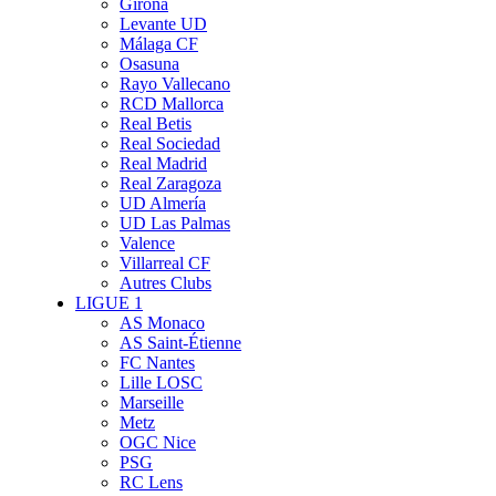
Girona
Levante UD
Málaga CF
Osasuna
Rayo Vallecano
RCD Mallorca
Real Betis
Real Sociedad
Real Madrid
Real Zaragoza
UD Almería
UD Las Palmas
Valence
Villarreal CF
Autres Clubs
LIGUE 1
AS Monaco
AS Saint-Étienne
FC Nantes
Lille LOSC
Marseille
Metz
OGC Nice
PSG
RC Lens