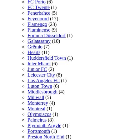
FC Porto
(6)
FC Twente
(1)
Fenerbahce
(5)
Feyenoord
(17)
Flamengo
(23)
Fluminense
(9)
Fortuna Düsseldorf
(1)
Galatasaray
(10)
Grêmio
(7)
Hearts
(11)
Huddersfield Town
(1)
Inter Miami
(6)
Junior FC
(2)
Leicester City
(8)
Los Angeles FC
(1)
Luton Town
(6)
Middlesbrough
(4)
Millwall
(5)
Monterrey
(4)
Montreal
(1)
Olympiacos
(1)
Palmeiras
(8)
Plymouth Argyle
(1)
Portsmouth
(1)
Preston North End
(1)