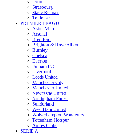
Lyon
Strasbourg
Stade Rennais
Toulouse
PREMIER LEAGUE
Aston Villa
Arsenal
Brentford
Brighton & Hove Albion
Burnley
Chelsea
Everton
Fulham FC
Liverpool
Leeds United
Manchester City
Manchester United
Newcastle United
Nottingham Forest
Sunderland
West Ham United
Wolverhampton Wanderers
Tottenham Hotspur
Autres Clubs
SERIE A