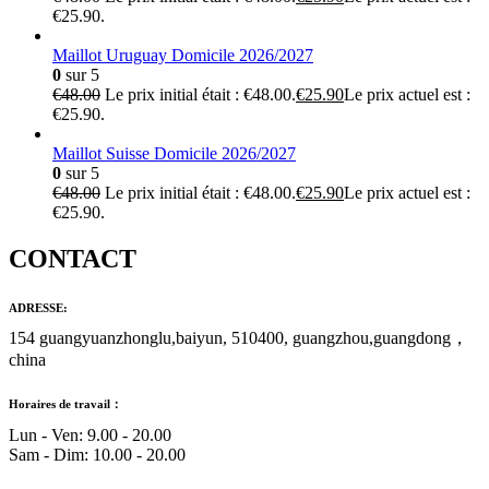
€25.90.
Maillot Uruguay Domicile 2026/2027
0
sur 5
€
48.00
Le prix initial était : €48.00.
€
25.90
Le prix actuel est :
€25.90.
Maillot Suisse Domicile 2026/2027
0
sur 5
€
48.00
Le prix initial était : €48.00.
€
25.90
Le prix actuel est :
€25.90.
CONTACT
ADRESSE:
154 guangyuanzhonglu,baiyun, 510400, guangzhou,guangdong，
china
Horaires de travail：
Lun - Ven: 9.00 - 20.00
Sam - Dim: 10.00 - 20.00