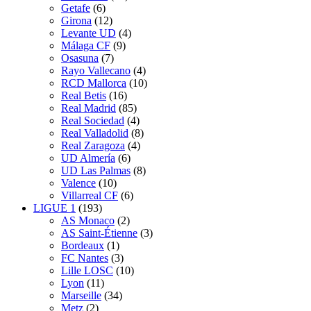
Getafe
(6)
Girona
(12)
Levante UD
(4)
Málaga CF
(9)
Osasuna
(7)
Rayo Vallecano
(4)
RCD Mallorca
(10)
Real Betis
(16)
Real Madrid
(85)
Real Sociedad
(4)
Real Valladolid
(8)
Real Zaragoza
(4)
UD Almería
(6)
UD Las Palmas
(8)
Valence
(10)
Villarreal CF
(6)
LIGUE 1
(193)
AS Monaco
(2)
AS Saint-Étienne
(3)
Bordeaux
(1)
FC Nantes
(3)
Lille LOSC
(10)
Lyon
(11)
Marseille
(34)
Metz
(2)