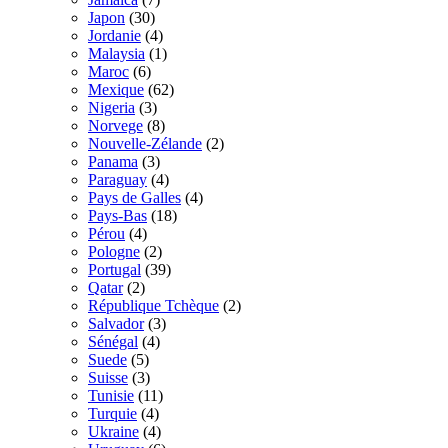
Japon
(30)
Jordanie
(4)
Malaysia
(1)
Maroc
(6)
Mexique
(62)
Nigeria
(3)
Norvege
(8)
Nouvelle-Zélande
(2)
Panama
(3)
Paraguay
(4)
Pays de Galles
(4)
Pays-Bas
(18)
Pérou
(4)
Pologne
(2)
Portugal
(39)
Qatar
(2)
République Tchèque
(2)
Salvador
(3)
Sénégal
(4)
Suede
(5)
Suisse
(3)
Tunisie
(11)
Turquie
(4)
Ukraine
(4)