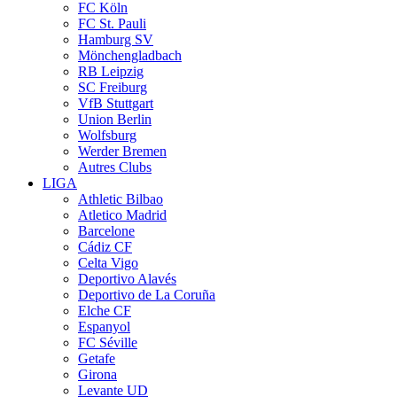
FC Köln
FC St. Pauli
Hamburg SV
Mönchengladbach
RB Leipzig
SC Freiburg
VfB Stuttgart
Union Berlin
Wolfsburg
Werder Bremen
Autres Clubs
LIGA
Athletic Bilbao
Atletico Madrid
Barcelone
Cádiz CF
Celta Vigo
Deportivo Alavés
Deportivo de La Coruña
Elche CF
Espanyol
FC Séville
Getafe
Girona
Levante UD