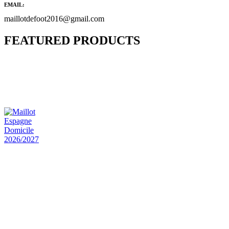
EMAIL:
maillotdefoot2016@gmail.com
FEATURED PRODUCTS
Maillot Bresil Domicile 2026/2027
€
48.00
Le prix initial était : €48.00.
€
25.90
Le prix
actuel est : €25.90.
Maillot Espagne Domicile 2026/2027
€
48.00
Le prix initial était : €48.00.
€
25.90
Le prix
actuel est : €25.90.
Maillot France Domicile 2026/2027
€
48.00
Le prix initial était : €48.00.
€
25.90
Le prix