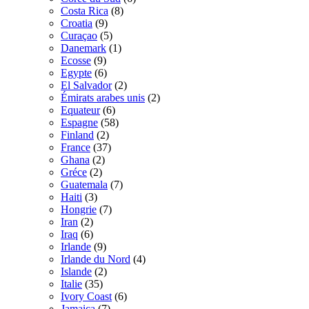
Costa Rica
(8)
Croatia
(9)
Curaçao
(5)
Danemark
(1)
Ecosse
(9)
Egypte
(6)
El Salvador
(2)
Émirats arabes unis
(2)
Equateur
(6)
Espagne
(58)
Finland
(2)
France
(37)
Ghana
(2)
Gréce
(2)
Guatemala
(7)
Haiti
(3)
Hongrie
(7)
Iran
(2)
Iraq
(6)
Irlande
(9)
Irlande du Nord
(4)
Islande
(2)
Italie
(35)
Ivory Coast
(6)
Jamaica
(7)