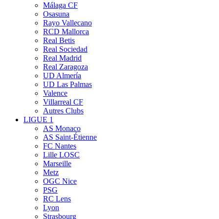
Málaga CF
Osasuna
Rayo Vallecano
RCD Mallorca
Real Betis
Real Sociedad
Real Madrid
Real Zaragoza
UD Almería
UD Las Palmas
Valence
Villarreal CF
Autres Clubs
LIGUE 1
AS Monaco
AS Saint-Étienne
FC Nantes
Lille LOSC
Marseille
Metz
OGC Nice
PSG
RC Lens
Lyon
Strasbourg