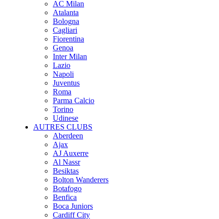
AC Milan
Atalanta
Bologna
Cagliari
Fiorentina
Genoa
Inter Milan
Lazio
Napoli
Juventus
Roma
Parma Calcio
Torino
Udinese
AUTRES CLUBS
Aberdeen
Ajax
AJ Auxerre
Al Nassr
Besiktas
Bolton Wanderers
Botafogo
Benfica
Boca Juniors
Cardiff City