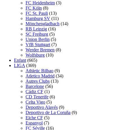
FC Heidenheim
(3)
FC Köln
(8)
FC St. Pauli
(13)
Hamburg SV
(11)
Mönchengladbach
(14)
RB Leipzig
(16)
SC Freiburg
(5)
Union Berlin
(5)
VfB Stuttgart
(7)
Werder Bremen
(8)
Wolfsburg
(10)
Enfant
(665)
LIGA
(369)
Athletic Bilbao
(9)
Atletico Madrid
(34)
Autres Clubs
(13)
Barcelone
(56)
Cádiz CF
(1)
CD Tenerife
(6)
Celta Vigo
(5)
Deportivo Alavés
(9)
Deportivo de La Coruña
(9)
Elche CF
(5)
Espanyol
(7)
FC Séville
(16)