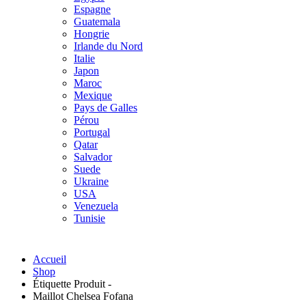
Espagne
Guatemala
Hongrie
Irlande du Nord
Italie
Japon
Maroc
Mexique
Pays de Galles
Pérou
Portugal
Qatar
Salvador
Suede
Ukraine
USA
Venezuela
Tunisie
Accueil
Shop
Étiquette Produit -
Maillot Chelsea Fofana