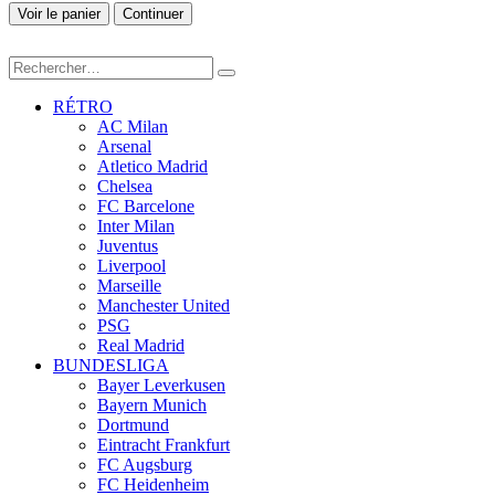
Voir le panier
Continuer
RÉTRO
AC Milan
Arsenal
Atletico Madrid
Chelsea
FC Barcelone
Inter Milan
Juventus
Liverpool
Marseille
Manchester United
PSG
Real Madrid
BUNDESLIGA
Bayer Leverkusen
Bayern Munich
Dortmund
Eintracht Frankfurt
FC Augsburg
FC Heidenheim