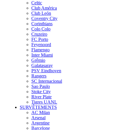
Celtic
Club América
Club León
Coventry City
Corinthians
Colo Colo
Cruzeiro
FC Porto
Feyenoord
Flamengo
Inter Miami
Grêmio
Galatasaray
PSV Eindhoven
Rangers
SC Internacional
Sao Paulo
Stoke City
River Plate
Tigres UANL
SURVÊTEMENTS
AC Milan
Arsenal
Argentine
Barcelone