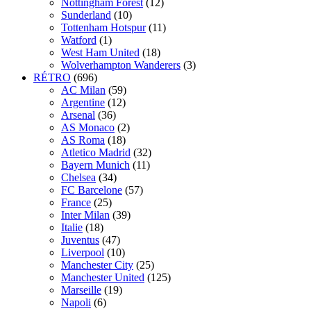
Nottingham Forest
(12)
Sunderland
(10)
Tottenham Hotspur
(11)
Watford
(1)
West Ham United
(18)
Wolverhampton Wanderers
(3)
RÉTRO
(696)
AC Milan
(59)
Argentine
(12)
Arsenal
(36)
AS Monaco
(2)
AS Roma
(18)
Atletico Madrid
(32)
Bayern Munich
(11)
Chelsea
(34)
FC Barcelone
(57)
France
(25)
Inter Milan
(39)
Italie
(18)
Juventus
(47)
Liverpool
(10)
Manchester City
(25)
Manchester United
(125)
Marseille
(19)
Napoli
(6)