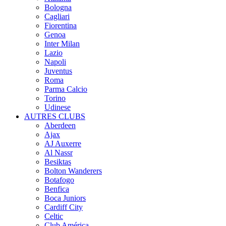
Bologna
Cagliari
Fiorentina
Genoa
Inter Milan
Lazio
Napoli
Juventus
Roma
Parma Calcio
Torino
Udinese
AUTRES CLUBS
Aberdeen
Ajax
AJ Auxerre
Al Nassr
Besiktas
Bolton Wanderers
Botafogo
Benfica
Boca Juniors
Cardiff City
Celtic
Club América