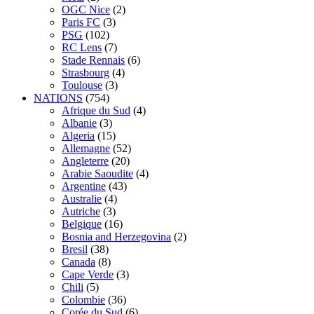
OGC Nice
(2)
Paris FC
(3)
PSG
(102)
RC Lens
(7)
Stade Rennais
(6)
Strasbourg
(4)
Toulouse
(3)
NATIONS
(754)
Afrique du Sud
(4)
Albanie
(3)
Algeria
(15)
Allemagne
(52)
Angleterre
(20)
Arabie Saoudite
(4)
Argentine
(43)
Australie
(4)
Autriche
(3)
Belgique
(16)
Bosnia and Herzegovina
(2)
Bresil
(38)
Canada
(8)
Cape Verde
(3)
Chili
(5)
Colombie
(36)
Corée du Sud
(6)