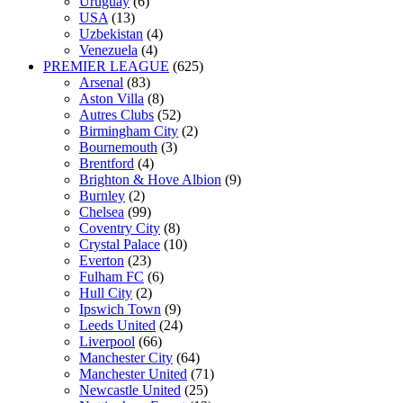
Uruguay
(6)
USA
(13)
Uzbekistan
(4)
Venezuela
(4)
PREMIER LEAGUE
(625)
Arsenal
(83)
Aston Villa
(8)
Autres Clubs
(52)
Birmingham City
(2)
Bournemouth
(3)
Brentford
(4)
Brighton & Hove Albion
(9)
Burnley
(2)
Chelsea
(99)
Coventry City
(8)
Crystal Palace
(10)
Everton
(23)
Fulham FC
(6)
Hull City
(2)
Ipswich Town
(9)
Leeds United
(24)
Liverpool
(66)
Manchester City
(64)
Manchester United
(71)
Newcastle United
(25)