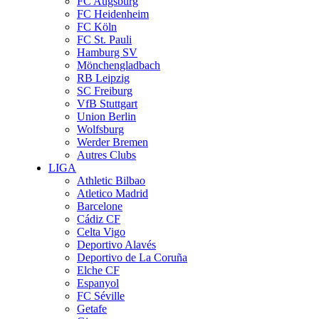
FC Augsburg
FC Heidenheim
FC Köln
FC St. Pauli
Hamburg SV
Mönchengladbach
RB Leipzig
SC Freiburg
VfB Stuttgart
Union Berlin
Wolfsburg
Werder Bremen
Autres Clubs
LIGA
Athletic Bilbao
Atletico Madrid
Barcelone
Cádiz CF
Celta Vigo
Deportivo Alavés
Deportivo de La Coruña
Elche CF
Espanyol
FC Séville
Getafe