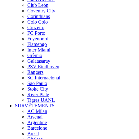
Club León
Coventry City
Corinthians
Colo Colo
Cruzeiro
FC Porto
Feyenoord
Flamengo
Inter Miami
Grêmio
Galatasaray
PSV Eindhoven
Rangers
SC Internacional
Sao Paulo
Stoke City
River Plate
Tigres UANL
SURVÊTEMENTS
AC Milan
Arsenal
Argentine
Barcelone
Bresil