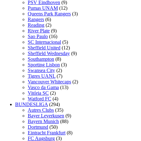
PSV Eindhoven
(9)
Pumas UNAM
(12)
Queens Park Rangers
(3)
Rangers
(6)
Reading
(2)
River Plate
(9)
Sao Paulo
(16)
SC Internacional
(5)
Sheffield United
(12)
Sheffield Wednesday
(9)
Southampton
(8)
Sporting Lisbon
(3)
Swansea City
(2)
Tigres UANL
(7)
Vancouver Whitecaps
(2)
Vasco da Gama
(13)
Vitória SC
(2)
Watford FC
(4)
BUNDESLIGA
(294)
Autres Clubs
(35)
Bayer Leverkusen
(9)
Bayern Munich
(88)
Dortmund
(50)
Eintracht Frankfurt
(8)
FC Augsburg
(3)