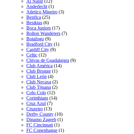
Al Nassr
(12)
Anderlecht
(1)
Atletico Mineiro
(3)
Benfica
(25)
Besiktas
(6)
Boca Juniors
(17)
Bolton Wanderers
(7)
Botafogo
(9)
Bradford City
(1)
Cardiff City
(9)
Celtic
(12)
Chivas de Guadalajara
(9)
Club América
(14)
Club Brugge
(1)
Club León
(4)
Club Necaxa
(2)
Club Tijuana
(2)
Colo Colo
(12)
Corinthians
(14)
Cruz Azul
(7)
Cruzeiro
(13)
Derby County
(10)
Dinamo Zagreb
(1)
FC Cincinnati
(1)
FC Copenhague
(1)