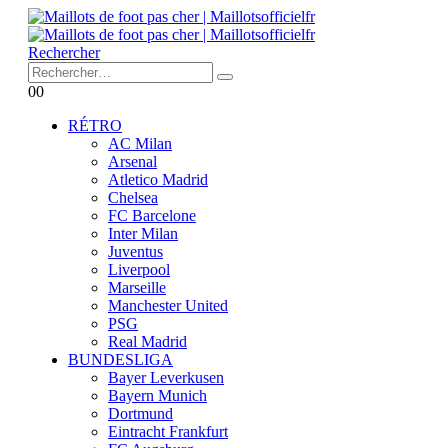
Rechercher
0
0
RÉTRO
AC Milan
Arsenal
Atletico Madrid
Chelsea
FC Barcelone
Inter Milan
Juventus
Liverpool
Marseille
Manchester United
PSG
Real Madrid
BUNDESLIGA
Bayer Leverkusen
Bayern Munich
Dortmund
Eintracht Frankfurt