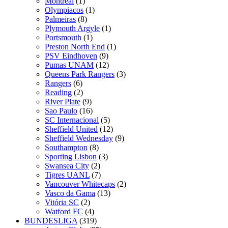
Montreal
(1)
Olympiacos
(1)
Palmeiras
(8)
Plymouth Argyle
(1)
Portsmouth
(1)
Preston North End
(1)
PSV Eindhoven
(9)
Pumas UNAM
(12)
Queens Park Rangers
(3)
Rangers
(6)
Reading
(2)
River Plate
(9)
Sao Paulo
(16)
SC Internacional
(5)
Sheffield United
(12)
Sheffield Wednesday
(9)
Southampton
(8)
Sporting Lisbon
(3)
Swansea City
(2)
Tigres UANL
(7)
Vancouver Whitecaps
(2)
Vasco da Gama
(13)
Vitória SC
(2)
Watford FC
(4)
BUNDESLIGA
(319)