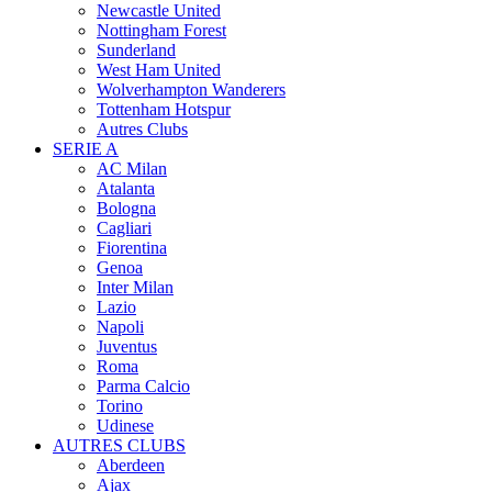
Newcastle United
Nottingham Forest
Sunderland
West Ham United
Wolverhampton Wanderers
Tottenham Hotspur
Autres Clubs
SERIE A
AC Milan
Atalanta
Bologna
Cagliari
Fiorentina
Genoa
Inter Milan
Lazio
Napoli
Juventus
Roma
Parma Calcio
Torino
Udinese
AUTRES CLUBS
Aberdeen
Ajax