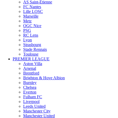
AS Saint-Étienne
FC Nantes
Lille LOSC
Marseille
Metz
OGC Nice
PSG
RC Lens
Lyon
Strasbourg
Stade Rennais
Toulouse
PREMIER LEAGUE
Aston Villa
Arsenal
Brentford
Brighton & Hove Albion
Burnley
Chelsea
Everton
Fulham FC
Liverpool
Leeds United
Manchester City
Manchester United