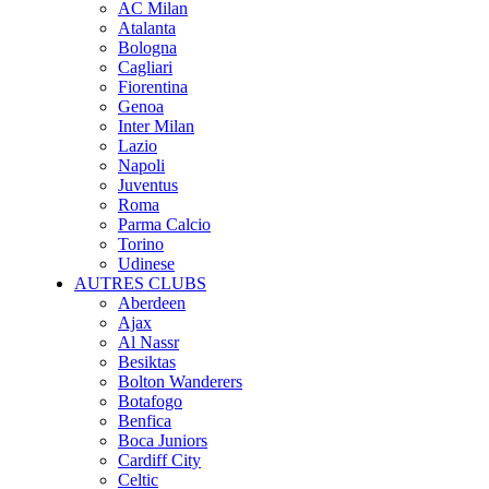
AC Milan
Atalanta
Bologna
Cagliari
Fiorentina
Genoa
Inter Milan
Lazio
Napoli
Juventus
Roma
Parma Calcio
Torino
Udinese
AUTRES CLUBS
Aberdeen
Ajax
Al Nassr
Besiktas
Bolton Wanderers
Botafogo
Benfica
Boca Juniors
Cardiff City
Celtic