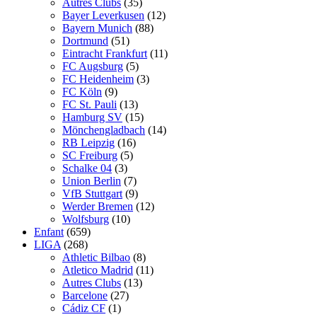
Autres Clubs
(35)
Bayer Leverkusen
(12)
Bayern Munich
(88)
Dortmund
(51)
Eintracht Frankfurt
(11)
FC Augsburg
(5)
FC Heidenheim
(3)
FC Köln
(9)
FC St. Pauli
(13)
Hamburg SV
(15)
Mönchengladbach
(14)
RB Leipzig
(16)
SC Freiburg
(5)
Schalke 04
(3)
Union Berlin
(7)
VfB Stuttgart
(9)
Werder Bremen
(12)
Wolfsburg
(10)
Enfant
(659)
LIGA
(268)
Athletic Bilbao
(8)
Atletico Madrid
(11)
Autres Clubs
(13)
Barcelone
(27)
Cádiz CF
(1)