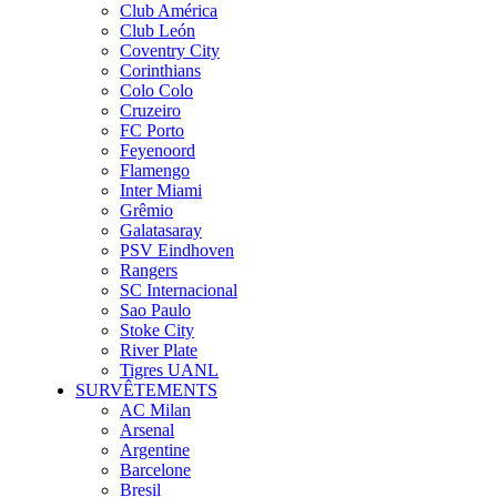
Club América
Club León
Coventry City
Corinthians
Colo Colo
Cruzeiro
FC Porto
Feyenoord
Flamengo
Inter Miami
Grêmio
Galatasaray
PSV Eindhoven
Rangers
SC Internacional
Sao Paulo
Stoke City
River Plate
Tigres UANL
SURVÊTEMENTS
AC Milan
Arsenal
Argentine
Barcelone
Bresil