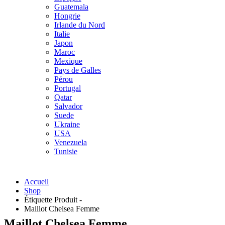
Guatemala
Hongrie
Irlande du Nord
Italie
Japon
Maroc
Mexique
Pays de Galles
Pérou
Portugal
Qatar
Salvador
Suede
Ukraine
USA
Venezuela
Tunisie
Accueil
Shop
Étiquette Produit -
Maillot Chelsea Femme
Maillot Chelsea Femme