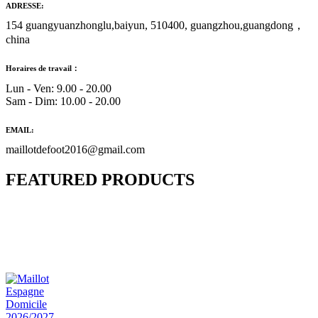
ADRESSE:
154 guangyuanzhonglu,baiyun, 510400, guangzhou,guangdong，
china
Horaires de travail：
Lun - Ven: 9.00 - 20.00
Sam - Dim: 10.00 - 20.00
EMAIL:
maillotdefoot2016@gmail.com
FEATURED PRODUCTS
Maillot Bresil Domicile 2026/2027
€
48.00
Le prix initial était : €48.00.
€
25.90
Le prix
actuel est : €25.90.