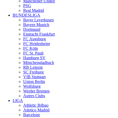
Manchester United
PSG
Real Madrid
BUNDESLIGA
Bayer Leverkusen
Bayern Munich
Dortmund
Eintracht Frankfurt
FC Augsburg
FC Heidenheim
FC Köln
FC St. Pauli
Hamburg SV
Mönchengladbach
RB Leipzig
SC Freiburg
VfB Stuttgart
Union Berlin
Wolfsburg
Werder Bremen
Autres Clubs
LIGA
Athletic Bilbao
Atletico Madrid
Barcelone