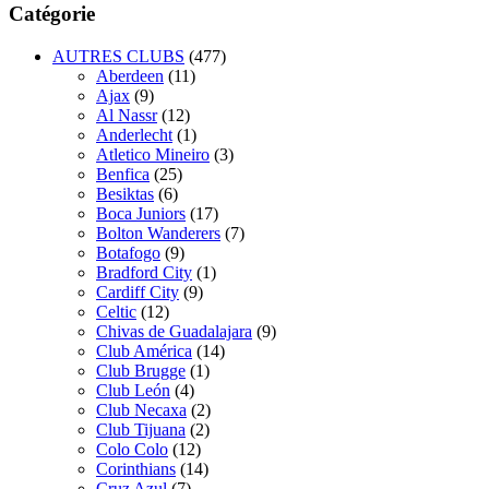
Catégorie
AUTRES CLUBS
(477)
Aberdeen
(11)
Ajax
(9)
Al Nassr
(12)
Anderlecht
(1)
Atletico Mineiro
(3)
Benfica
(25)
Besiktas
(6)
Boca Juniors
(17)
Bolton Wanderers
(7)
Botafogo
(9)
Bradford City
(1)
Cardiff City
(9)
Celtic
(12)
Chivas de Guadalajara
(9)
Club América
(14)
Club Brugge
(1)
Club León
(4)
Club Necaxa
(2)
Club Tijuana
(2)
Colo Colo
(12)
Corinthians
(14)
Cruz Azul
(7)