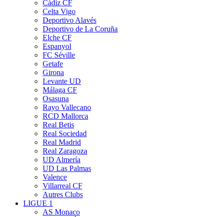
Cádiz CF
Celta Vigo
Deportivo Alavés
Deportivo de La Coruña
Elche CF
Espanyol
FC Séville
Getafe
Girona
Levante UD
Málaga CF
Osasuna
Rayo Vallecano
RCD Mallorca
Real Betis
Real Sociedad
Real Madrid
Real Zaragoza
UD Almería
UD Las Palmas
Valence
Villarreal CF
Autres Clubs
LIGUE 1
AS Monaco