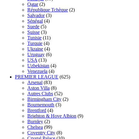
Qatar
(2)
République Tchèque
(2)
Salvador
(3)
Sénégal
(4)
Suede
(5)
Suisse
(3)
Tunisie
(11)
Turquie
(4)
Ukraine
(4)
Uruguay
(6)
USA
(13)
Uzbekistan
(4)
Venezuela
(4)
PREMIER LEAGUE
(625)
Arsenal
(83)
Aston Villa
(8)
Autres Clubs
(52)
Birmingham City
(2)
Bournemouth
(3)
Brentford
(4)
Brighton & Hove Albion
(9)
Burnley
(2)
Chelsea
(99)
Coventry City
(8)
Crystal Palace
(10)