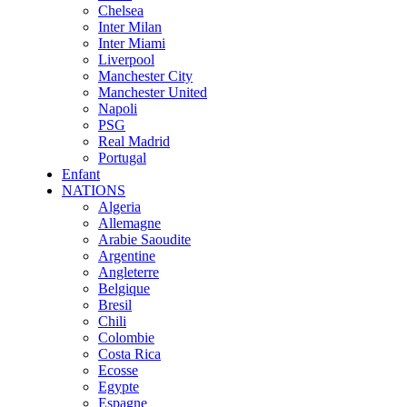
Chelsea
Inter Milan
Inter Miami
Liverpool
Manchester City
Manchester United
Napoli
PSG
Real Madrid
Portugal
Enfant
NATIONS
Algeria
Allemagne
Arabie Saoudite
Argentine
Angleterre
Belgique
Bresil
Chili
Colombie
Costa Rica
Ecosse
Egypte
Espagne