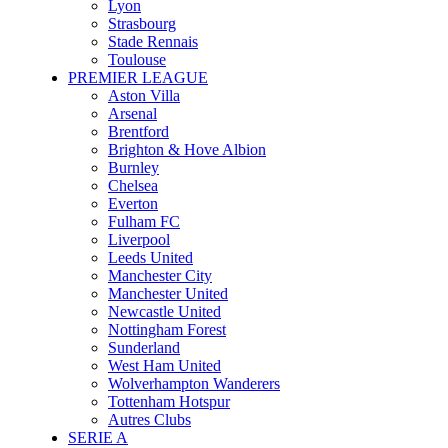
Lyon
Strasbourg
Stade Rennais
Toulouse
PREMIER LEAGUE
Aston Villa
Arsenal
Brentford
Brighton & Hove Albion
Burnley
Chelsea
Everton
Fulham FC
Liverpool
Leeds United
Manchester City
Manchester United
Newcastle United
Nottingham Forest
Sunderland
West Ham United
Wolverhampton Wanderers
Tottenham Hotspur
Autres Clubs
SERIE A