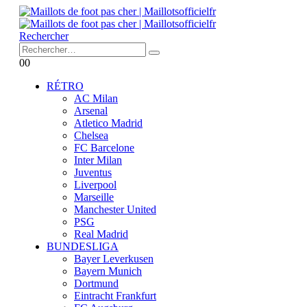
Rechercher
0
0
RÉTRO
AC Milan
Arsenal
Atletico Madrid
Chelsea
FC Barcelone
Inter Milan
Juventus
Liverpool
Marseille
Manchester United
PSG
Real Madrid
BUNDESLIGA
Bayer Leverkusen
Bayern Munich
Dortmund
Eintracht Frankfurt