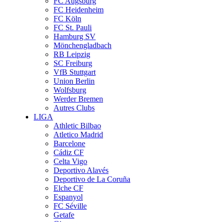
FC Augsburg
FC Heidenheim
FC Köln
FC St. Pauli
Hamburg SV
Mönchengladbach
RB Leipzig
SC Freiburg
VfB Stuttgart
Union Berlin
Wolfsburg
Werder Bremen
Autres Clubs
LIGA
Athletic Bilbao
Atletico Madrid
Barcelone
Cádiz CF
Celta Vigo
Deportivo Alavés
Deportivo de La Coruña
Elche CF
Espanyol
FC Séville
Getafe