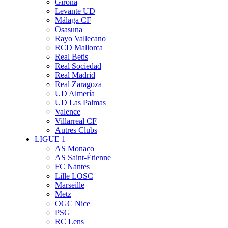
Girona
Levante UD
Málaga CF
Osasuna
Rayo Vallecano
RCD Mallorca
Real Betis
Real Sociedad
Real Madrid
Real Zaragoza
UD Almería
UD Las Palmas
Valence
Villarreal CF
Autres Clubs
LIGUE 1
AS Monaco
AS Saint-Étienne
FC Nantes
Lille LOSC
Marseille
Metz
OGC Nice
PSG
RC Lens