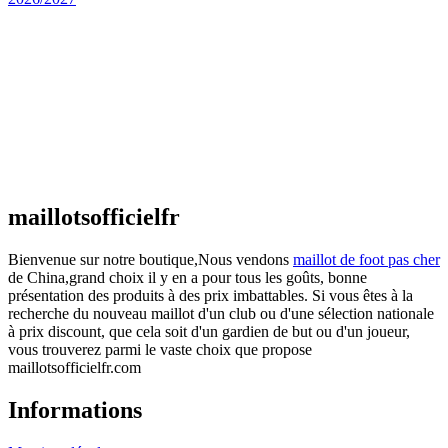
Maillot Espagne Domicile 2026/2027
€
48.00
Le prix initial était : €48.00.
€
25.90
Le prix
actuel est : €25.90.
Maillot France Domicile 2026/2027
€
48.00
Le prix initial était : €48.00.
€
25.90
Le prix
actuel est : €25.90.
maillotsofficielfr
Bienvenue sur notre boutique,Nous vendons
maillot de foot pas cher
de China,grand choix il y en a pour tous les goûts, bonne
présentation des produits à des prix imbattables. Si vous êtes à la
recherche du nouveau maillot d'un club ou d'une sélection nationale
à prix discount, que cela soit d'un gardien de but ou d'un joueur,
vous trouverez parmi le vaste choix que propose
maillotsofficielfr.com
Informations