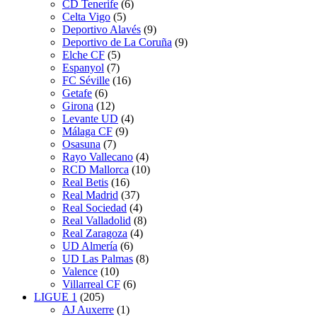
CD Tenerife
(6)
Celta Vigo
(5)
Deportivo Alavés
(9)
Deportivo de La Coruña
(9)
Elche CF
(5)
Espanyol
(7)
FC Séville
(16)
Getafe
(6)
Girona
(12)
Levante UD
(4)
Málaga CF
(9)
Osasuna
(7)
Rayo Vallecano
(4)
RCD Mallorca
(10)
Real Betis
(16)
Real Madrid
(37)
Real Sociedad
(4)
Real Valladolid
(8)
Real Zaragoza
(4)
UD Almería
(6)
UD Las Palmas
(8)
Valence
(10)
Villarreal CF
(6)
LIGUE 1
(205)
AJ Auxerre
(1)