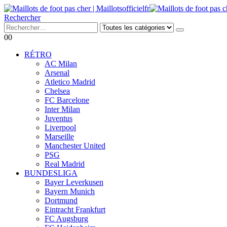
Rechercher
0
0
RÉTRO
AC Milan
Arsenal
Atletico Madrid
Chelsea
FC Barcelone
Inter Milan
Juventus
Liverpool
Marseille
Manchester United
PSG
Real Madrid
BUNDESLIGA
Bayer Leverkusen
Bayern Munich
Dortmund
Eintracht Frankfurt
FC Augsburg