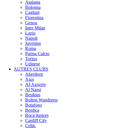
Atalanta
Bologna
Cagliari
Fiorentina
Genoa
Inter Milan
Lazio
Napoli
Juventus
Roma
Parma Calcio
Torino
Udinese
AUTRES CLUBS
Aberdeen
Ajax
AJ Auxerre
Al Nassr
Besiktas
Bolton Wanderers
Botafogo
Benfica
Boca Juniors
Cardiff City
Celtic