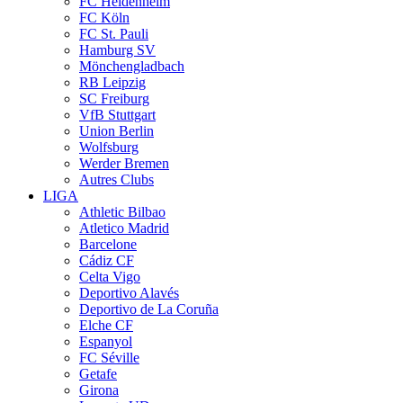
FC Heidenheim
FC Köln
FC St. Pauli
Hamburg SV
Mönchengladbach
RB Leipzig
SC Freiburg
VfB Stuttgart
Union Berlin
Wolfsburg
Werder Bremen
Autres Clubs
LIGA
Athletic Bilbao
Atletico Madrid
Barcelone
Cádiz CF
Celta Vigo
Deportivo Alavés
Deportivo de La Coruña
Elche CF
Espanyol
FC Séville
Getafe
Girona