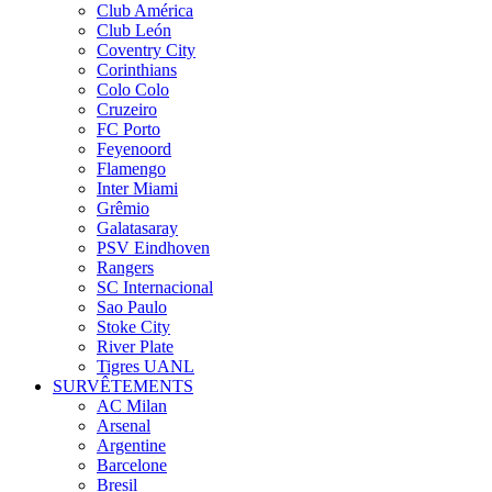
Club América
Club León
Coventry City
Corinthians
Colo Colo
Cruzeiro
FC Porto
Feyenoord
Flamengo
Inter Miami
Grêmio
Galatasaray
PSV Eindhoven
Rangers
SC Internacional
Sao Paulo
Stoke City
River Plate
Tigres UANL
SURVÊTEMENTS
AC Milan
Arsenal
Argentine
Barcelone
Bresil