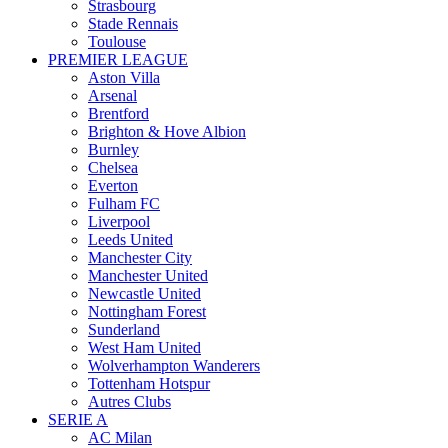
Strasbourg
Stade Rennais
Toulouse
PREMIER LEAGUE
Aston Villa
Arsenal
Brentford
Brighton & Hove Albion
Burnley
Chelsea
Everton
Fulham FC
Liverpool
Leeds United
Manchester City
Manchester United
Newcastle United
Nottingham Forest
Sunderland
West Ham United
Wolverhampton Wanderers
Tottenham Hotspur
Autres Clubs
SERIE A
AC Milan