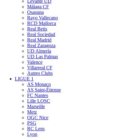
Levante UD
Málaga CF
Osasuna
Rayo Vallecano
RCD Mallorca
Real Betis
Real Sociedad
Real Madrid
Real Zaragoza
UD Almería
UD Las Palmas
Valence
Villarreal CF
Autres Clubs
LIGUE 1
AS Monaco
AS Saint-Étienne
FC Nantes
Lille LOSC
Marseille
Metz
OGC Nice
PSG
RC Lens
Lyon