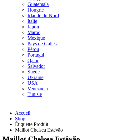
Guatemala
Hongrie
Irlande du Nord
Italie
Japon
Maroc
Mexique
Pays de Galles
Pérou
Portugal
Qatar
Salvador
Suede
Ukraine
USA
Venezuela
Tunisie
Accueil
Shop
Étiquette Produit -
Maillot Chelsea Estêvão
Maillot Chelsea Estêvão