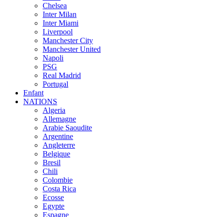
Chelsea
Inter Milan
Inter Miami
Liverpool
Manchester City
Manchester United
Napoli
PSG
Real Madrid
Portugal
Enfant
NATIONS
Algeria
Allemagne
Arabie Saoudite
Argentine
Angleterre
Belgique
Bresil
Chili
Colombie
Costa Rica
Ecosse
Egypte
Espagne