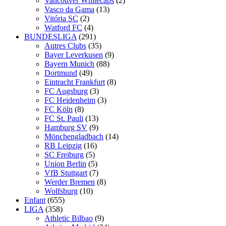
Vancouver Whitecaps
(2)
Vasco da Gama
(13)
Vitória SC
(2)
Watford FC
(4)
BUNDESLIGA
(291)
Autres Clubs
(35)
Bayer Leverkusen
(9)
Bayern Munich
(88)
Dortmund
(49)
Eintracht Frankfurt
(8)
FC Augsburg
(3)
FC Heidenheim
(3)
FC Köln
(8)
FC St. Pauli
(13)
Hamburg SV
(9)
Mönchengladbach
(14)
RB Leipzig
(16)
SC Freiburg
(5)
Union Berlin
(5)
VfB Stuttgart
(7)
Werder Bremen
(8)
Wolfsburg
(10)
Enfant
(655)
LIGA
(358)
Athletic Bilbao
(9)