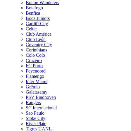
Bolton Wanderers
Botafogo
Benfica
Boca Juniors
Cardiff City
Celtic
Club América
Club León
Coventry City
Corinthians
Colo Colo
Cruzeiro
FC Porto
Feyenoord
Flamengo
Inter Miami
Grêmio
Galatasaray
PSV Eindhoven
Rangers
SC Internacional
Sao Paulo
Stoke City
River Plate
Tigres UANL