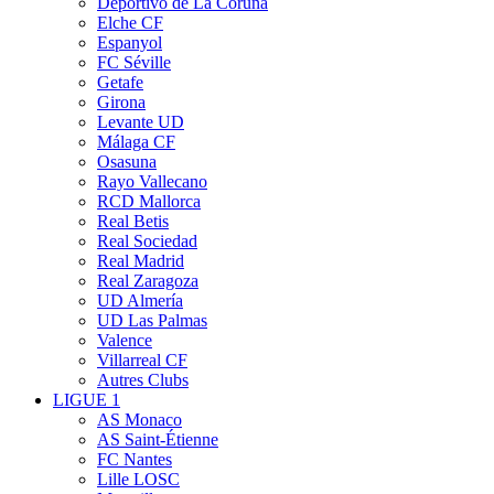
Deportivo de La Coruña
Elche CF
Espanyol
FC Séville
Getafe
Girona
Levante UD
Málaga CF
Osasuna
Rayo Vallecano
RCD Mallorca
Real Betis
Real Sociedad
Real Madrid
Real Zaragoza
UD Almería
UD Las Palmas
Valence
Villarreal CF
Autres Clubs
LIGUE 1
AS Monaco
AS Saint-Étienne
FC Nantes
Lille LOSC