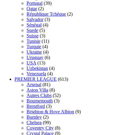
Portugal
(39)
Qatar
(2)
République Tchèque
(2)
Salvador
(3)
Sénégal
(4)
Suede
(5)
Suisse
(3)
Tunisie
(11)
Turquie
(4)
Ukraine
(4)
Uruguay
(6)
USA
(13)
Uzbekistan
(4)
Venezuela
(4)
PREMIER LEAGUE
(613)
Arsenal
(81)
Aston Villa
(8)
Autres Clubs
(52)
Bournemouth
(3)
Brentford
(3)
Brighton & Hove Albion
(9)
Burnley
(2)
Chelsea
(99)
Coventry City
(8)
Crystal Palace
(9)