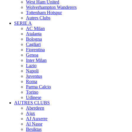
West Ham United
Wolverhampton Wanderers
Tottenham Hotspur
Autres Clubs
SERIE A
AC Milan
Atalanta
Bologna
Cagliari
Fiorentina
Genoa
Inter Milan
Lazio
Napoli
Juventus
Roma
Parma Calcio
Torino
Udinese
AUTRES CLUBS
Aberdeen
Ajax
AJ Auxerre
Al Nassr
Besiktas