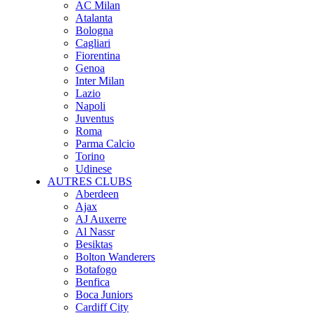
AC Milan
Atalanta
Bologna
Cagliari
Fiorentina
Genoa
Inter Milan
Lazio
Napoli
Juventus
Roma
Parma Calcio
Torino
Udinese
AUTRES CLUBS
Aberdeen
Ajax
AJ Auxerre
Al Nassr
Besiktas
Bolton Wanderers
Botafogo
Benfica
Boca Juniors
Cardiff City