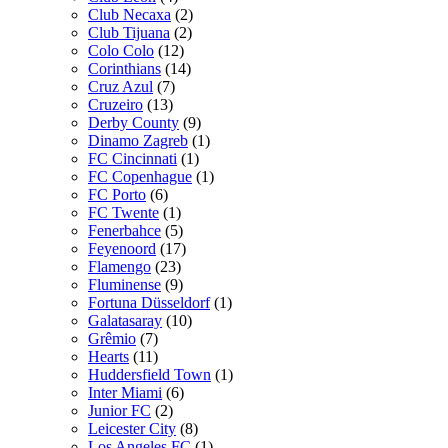
Club Necaxa
(2)
Club Tijuana
(2)
Colo Colo
(12)
Corinthians
(14)
Cruz Azul
(7)
Cruzeiro
(13)
Derby County
(9)
Dinamo Zagreb
(1)
FC Cincinnati
(1)
FC Copenhague
(1)
FC Porto
(6)
FC Twente
(1)
Fenerbahce
(5)
Feyenoord
(17)
Flamengo
(23)
Fluminense
(9)
Fortuna Düsseldorf
(1)
Galatasaray
(10)
Grêmio
(7)
Hearts
(11)
Huddersfield Town
(1)
Inter Miami
(6)
Junior FC
(2)
Leicester City
(8)
Los Angeles FC
(1)