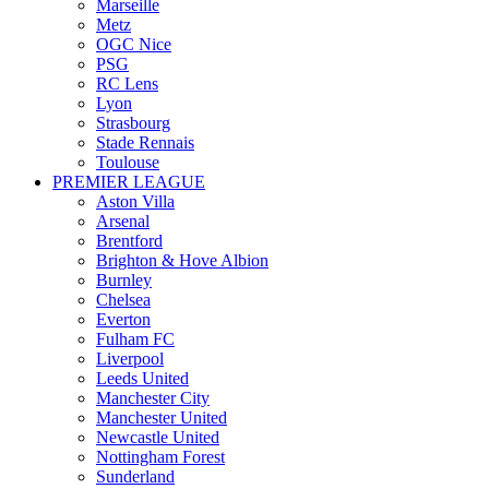
Marseille
Metz
OGC Nice
PSG
RC Lens
Lyon
Strasbourg
Stade Rennais
Toulouse
PREMIER LEAGUE
Aston Villa
Arsenal
Brentford
Brighton & Hove Albion
Burnley
Chelsea
Everton
Fulham FC
Liverpool
Leeds United
Manchester City
Manchester United
Newcastle United
Nottingham Forest
Sunderland