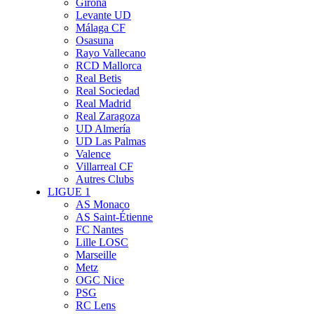
Girona
Levante UD
Málaga CF
Osasuna
Rayo Vallecano
RCD Mallorca
Real Betis
Real Sociedad
Real Madrid
Real Zaragoza
UD Almería
UD Las Palmas
Valence
Villarreal CF
Autres Clubs
LIGUE 1
AS Monaco
AS Saint-Étienne
FC Nantes
Lille LOSC
Marseille
Metz
OGC Nice
PSG
RC Lens