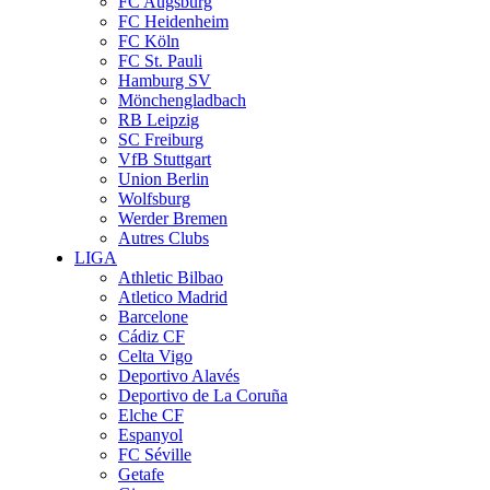
FC Augsburg
FC Heidenheim
FC Köln
FC St. Pauli
Hamburg SV
Mönchengladbach
RB Leipzig
SC Freiburg
VfB Stuttgart
Union Berlin
Wolfsburg
Werder Bremen
Autres Clubs
LIGA
Athletic Bilbao
Atletico Madrid
Barcelone
Cádiz CF
Celta Vigo
Deportivo Alavés
Deportivo de La Coruña
Elche CF
Espanyol
FC Séville
Getafe