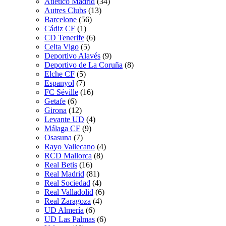
Atletico Madrid
(34)
Autres Clubs
(13)
Barcelone
(56)
Cádiz CF
(1)
CD Tenerife
(6)
Celta Vigo
(5)
Deportivo Alavés
(9)
Deportivo de La Coruña
(8)
Elche CF
(5)
Espanyol
(7)
FC Séville
(16)
Getafe
(6)
Girona
(12)
Levante UD
(4)
Málaga CF
(9)
Osasuna
(7)
Rayo Vallecano
(4)
RCD Mallorca
(8)
Real Betis
(16)
Real Madrid
(81)
Real Sociedad
(4)
Real Valladolid
(6)
Real Zaragoza
(4)
UD Almería
(6)
UD Las Palmas
(6)