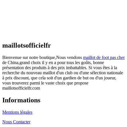
€
48.00
Le prix initial était : €48.00.
€
25.90
Le prix
actuel est : €25.90.
Maillot France Domicile 2026/2027
€
48.00
Le prix initial était : €48.00.
€
25.90
Le prix
actuel est : €25.90.
maillotsofficielfr
Bienvenue sur notre boutique,Nous vendons
maillot de foot pas cher
de China,grand choix il y en a pour tous les goûts, bonne
présentation des produits à des prix imbattables. Si vous êtes à la
recherche du nouveau maillot d'un club ou d'une sélection nationale
à prix discount, que cela soit d'un gardien de but ou d'un joueur,
vous trouverez parmi le vaste choix que propose
maillotsofficielfr.com
Informations
Mentions légales
Nous Contacter