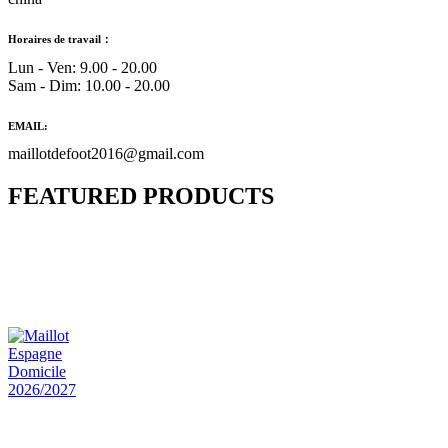
Horaires de travail：
Lun - Ven: 9.00 - 20.00
Sam - Dim: 10.00 - 20.00
EMAIL:
maillotdefoot2016@gmail.com
FEATURED PRODUCTS
Maillot Bresil Domicile 2026/2027
€
48.00
Le prix initial était : €48.00.
€
25.90
Le prix
actuel est : €25.90.
Maillot Espagne Domicile 2026/2027