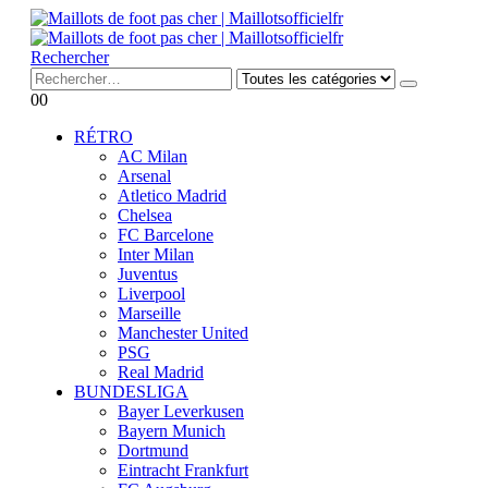
Rechercher
0
0
RÉTRO
AC Milan
Arsenal
Atletico Madrid
Chelsea
FC Barcelone
Inter Milan
Juventus
Liverpool
Marseille
Manchester United
PSG
Real Madrid
BUNDESLIGA
Bayer Leverkusen
Bayern Munich
Dortmund
Eintracht Frankfurt