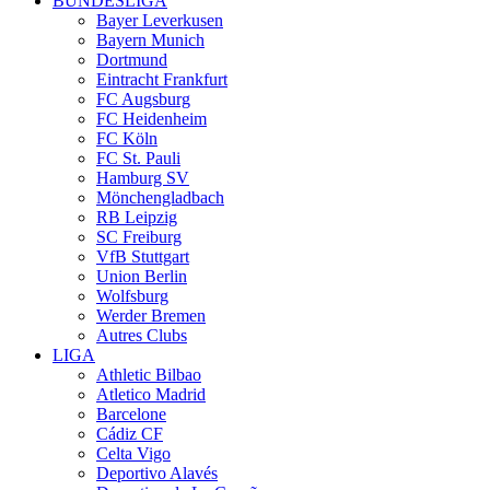
BUNDESLIGA
Bayer Leverkusen
Bayern Munich
Dortmund
Eintracht Frankfurt
FC Augsburg
FC Heidenheim
FC Köln
FC St. Pauli
Hamburg SV
Mönchengladbach
RB Leipzig
SC Freiburg
VfB Stuttgart
Union Berlin
Wolfsburg
Werder Bremen
Autres Clubs
LIGA
Athletic Bilbao
Atletico Madrid
Barcelone
Cádiz CF
Celta Vigo
Deportivo Alavés