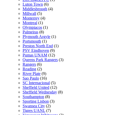
Luton Town
(6)
Middlesbrough
(4)
Millwall
(5)
Monterrey
(4)
Montreal
(1)
Olympiacos
(1)
Palmeiras
(8)
Plymouth Argyle
(1)
Portsmouth
(1)
Preston North End
(1)
PSV Eindhoven
(9)
Pumas UNAM
(12)
Queens Park Rangers
(3)
Rangers
(6)
Reading
(2)
River Plate
(9)
Sao Paulo
(16)
SC Internacional
(5)
Sheffield United
(12)
Sheffield Wednesday
(8)
Southampton
(8)
Sporting Lisbon
(3)
Swansea City
(2)
Tigres UANL
(7)