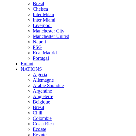
Bresil
Chelsea
Inter Milan
Inter Miami
Liverpool
Manchester City
Manchester United
Napoli
PSG
Real Madrid
Portugal
Enfant
NATIONS
Algeria
Allemagne
Arabie Saoudite
Argentine
Angleterre
Belgique
Bresil
Chili
Colombie
Costa Rica
Ecosse
Egypte