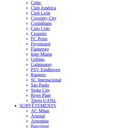
Celtic
Club América
Club León
Coventry City
Corinthians
Colo Colo
Cruzeiro
FC Porto
Feyenoord
Flamengo
Inter Miami
Grêmio
Galatasaray
PSV Eindhoven
Rangers
SC Internacional
Sao Paulo
Stoke City
River Plate
Tigres UANL
SURVÊTEMENTS
AC Milan
Arsenal
Argentine
Barcelone