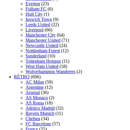
Everton
(23)
Fulham FC
(6)
Hull City
(1)
Ipswich Town
(9)
Leeds United
(22)
Liverpool
(66)
Manchester City
(64)
Manchester United
(71)
Newcastle United
(24)
Nottingham Forest
(12)
Sunderland
(10)
Tottenham Hotspur
(11)
West Ham United
(18)
Wolverhampton Wanderers
(2)
RÉTRO
(696)
AC Milan
(59)
Argentine
(12)
Arsenal
(36)
AS Monaco
(2)
AS Roma
(18)
Atletico Madrid
(32)
Bayern Munich
(11)
Chelsea
(34)
FC Barcelone
(57)
France
(25)