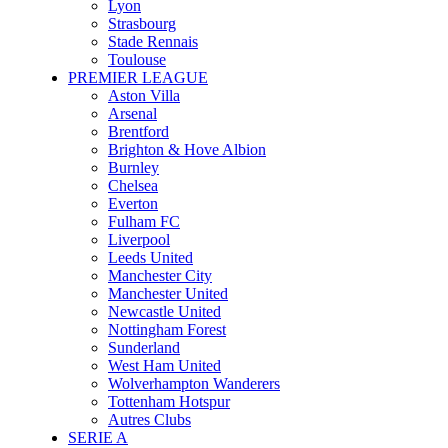
Lyon
Strasbourg
Stade Rennais
Toulouse
PREMIER LEAGUE
Aston Villa
Arsenal
Brentford
Brighton & Hove Albion
Burnley
Chelsea
Everton
Fulham FC
Liverpool
Leeds United
Manchester City
Manchester United
Newcastle United
Nottingham Forest
Sunderland
West Ham United
Wolverhampton Wanderers
Tottenham Hotspur
Autres Clubs
SERIE A