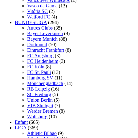
Vancouver Whitecaps
(2)
Vasco da Gama
(13)
Vitória SC
(2)
Watford FC
(4)
BUNDESLIGA
(294)
Autres Clubs
(35)
Bayer Leverkusen
(9)
Bayern Munich
(88)
Dortmund
(50)
Eintracht Frankfurt
(8)
FC Augsburg
(3)
FC Heidenheim
(3)
FC Köln
(8)
FC St. Pauli
(13)
Hamburg SV
(11)
Mönchengladbach
(14)
RB Leipzig
(16)
SC Freiburg
(5)
Union Berlin
(5)
VfB Stuttgart
(7)
Werder Bremen
(8)
Wolfsburg
(10)
Enfant
(665)
LIGA
(369)
Athletic Bilbao
(9)