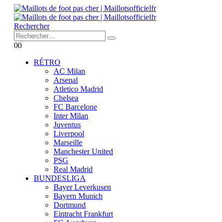
Rechercher
0
0
RÉTRO
AC Milan
Arsenal
Atletico Madrid
Chelsea
FC Barcelone
Inter Milan
Juventus
Liverpool
Marseille
Manchester United
PSG
Real Madrid
BUNDESLIGA
Bayer Leverkusen
Bayern Munich
Dortmund
Eintracht Frankfurt