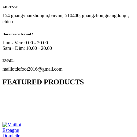
ADRESSE:
154 guangyuanzhonglu,baiyun, 510400, guangzhou,guangdong，
china
Horaires de travail：
Lun - Ven: 9.00 - 20.00
Sam - Dim: 10.00 - 20.00
EMAIL:
maillotdefoot2016@gmail.com
FEATURED PRODUCTS
Maillot Bresil Domicile 2026/2027
€
48.00
Le prix initial était : €48.00.
€
25.90
Le prix
actuel est : €25.90.