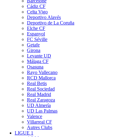
Barcelone
Cádiz CF
Celta Vigo
Deportivo Alavés
Deportivo de La Coruña
Elche CF
Espanyol
FC Séville
Getafe
Girona
Levante UD
Málaga CF
Osasuna
Rayo Vallecano
RCD Mallorca
Real Betis
Real Sociedad
Real Madrid
Real Zaragoza
UD Almería
UD Las Palmas
Valence
Villarreal CF
Autres Clubs
LIGUE 1