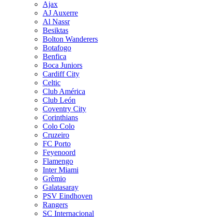
Ajax
AJ Auxerre
Al Nassr
Besiktas
Bolton Wanderers
Botafogo
Benfica
Boca Juniors
Cardiff City
Celtic
Club América
Club León
Coventry City
Corinthians
Colo Colo
Cruzeiro
FC Porto
Feyenoord
Flamengo
Inter Miami
Grêmio
Galatasaray
PSV Eindhoven
Rangers
SC Internacional