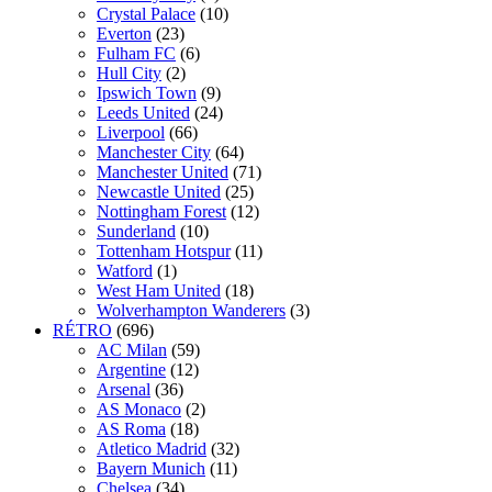
Crystal Palace
(10)
Everton
(23)
Fulham FC
(6)
Hull City
(2)
Ipswich Town
(9)
Leeds United
(24)
Liverpool
(66)
Manchester City
(64)
Manchester United
(71)
Newcastle United
(25)
Nottingham Forest
(12)
Sunderland
(10)
Tottenham Hotspur
(11)
Watford
(1)
West Ham United
(18)
Wolverhampton Wanderers
(3)
RÉTRO
(696)
AC Milan
(59)
Argentine
(12)
Arsenal
(36)
AS Monaco
(2)
AS Roma
(18)
Atletico Madrid
(32)
Bayern Munich
(11)
Chelsea
(34)