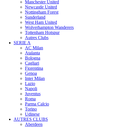
Manchester United
Newcastle United
Nottingham Forest
Sunderland
West Ham United
Wolverhampton Wanderers
Tottenham Hotspur
Autres Clubs
SERIE A
AC Milan
Atalanta
Bologna
Cagliari
Fiorentina
Genoa
Inter Milan
Lazio
Napoli
Juventus
Roma
Parma Calcio
Torino
Udinese
AUTRES CLUBS
Aberdeen