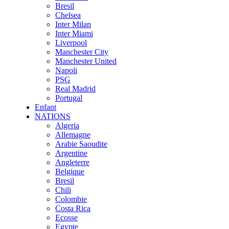
Bresil
Chelsea
Inter Milan
Inter Miami
Liverpool
Manchester City
Manchester United
Napoli
PSG
Real Madrid
Portugal
Enfant
NATIONS
Algeria
Allemagne
Arabie Saoudite
Argentine
Angleterre
Belgique
Bresil
Chili
Colombie
Costa Rica
Ecosse
Egypte