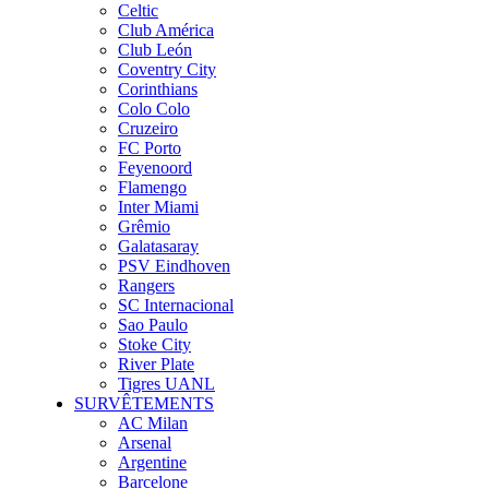
Celtic
Club América
Club León
Coventry City
Corinthians
Colo Colo
Cruzeiro
FC Porto
Feyenoord
Flamengo
Inter Miami
Grêmio
Galatasaray
PSV Eindhoven
Rangers
SC Internacional
Sao Paulo
Stoke City
River Plate
Tigres UANL
SURVÊTEMENTS
AC Milan
Arsenal
Argentine
Barcelone