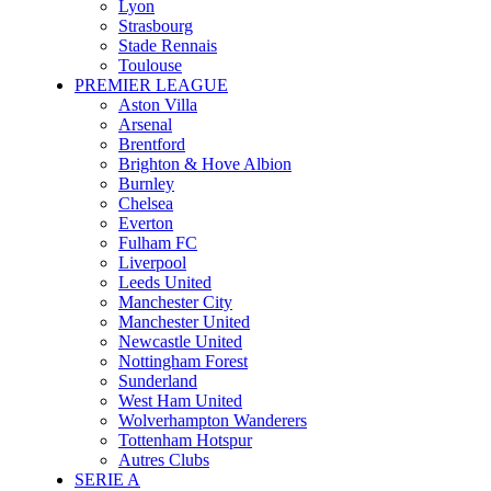
Lyon
Strasbourg
Stade Rennais
Toulouse
PREMIER LEAGUE
Aston Villa
Arsenal
Brentford
Brighton & Hove Albion
Burnley
Chelsea
Everton
Fulham FC
Liverpool
Leeds United
Manchester City
Manchester United
Newcastle United
Nottingham Forest
Sunderland
West Ham United
Wolverhampton Wanderers
Tottenham Hotspur
Autres Clubs
SERIE A