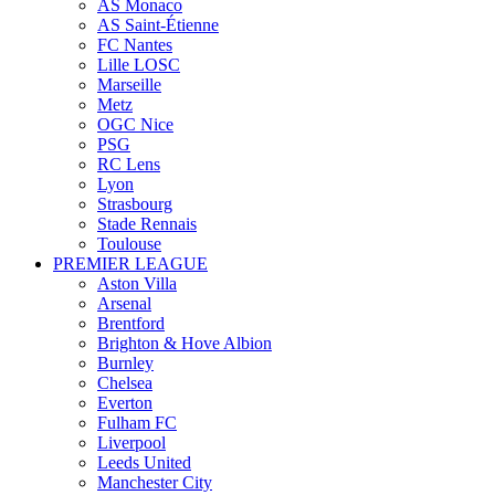
AS Monaco
AS Saint-Étienne
FC Nantes
Lille LOSC
Marseille
Metz
OGC Nice
PSG
RC Lens
Lyon
Strasbourg
Stade Rennais
Toulouse
PREMIER LEAGUE
Aston Villa
Arsenal
Brentford
Brighton & Hove Albion
Burnley
Chelsea
Everton
Fulham FC
Liverpool
Leeds United
Manchester City