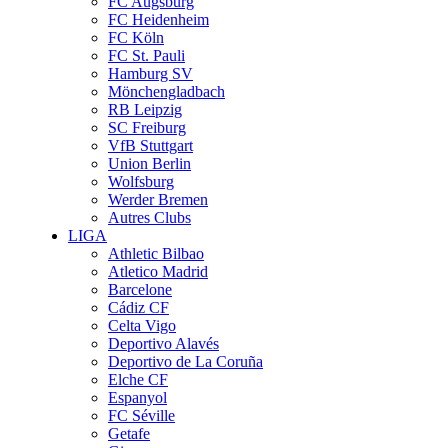
FC Augsburg
FC Heidenheim
FC Köln
FC St. Pauli
Hamburg SV
Mönchengladbach
RB Leipzig
SC Freiburg
VfB Stuttgart
Union Berlin
Wolfsburg
Werder Bremen
Autres Clubs
LIGA
Athletic Bilbao
Atletico Madrid
Barcelone
Cádiz CF
Celta Vigo
Deportivo Alavés
Deportivo de La Coruña
Elche CF
Espanyol
FC Séville
Getafe