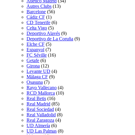
Atletico Madrid
(34)
Autres Clubs
(13)
Barcelone
(56)
Cádiz CF
(1)
CD Tenerife
(6)
Celta Vigo
(5)
Deportivo Alavés
(9)
Deportivo de La Coruña
(9)
Elche CF
(5)
Espanyol
(7)
FC Séville
(16)
Getafe
(6)
Girona
(12)
Levante UD
(4)
Málaga CF
(9)
Osasuna
(7)
Rayo Vallecano
(4)
RCD Mallorca
(10)
Real Betis
(16)
Real Madrid
(85)
Real Sociedad
(4)
Real Valladolid
(8)
Real Zaragoza
(4)
UD Almería
(6)
UD Las Palmas
(8)