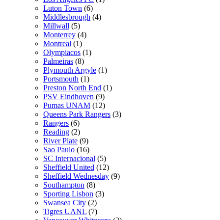
Luton Town
(6)
Middlesbrough
(4)
Millwall
(5)
Monterrey
(4)
Montreal
(1)
Olympiacos
(1)
Palmeiras
(8)
Plymouth Argyle
(1)
Portsmouth
(1)
Preston North End
(1)
PSV Eindhoven
(9)
Pumas UNAM
(12)
Queens Park Rangers
(3)
Rangers
(6)
Reading
(2)
River Plate
(9)
Sao Paulo
(16)
SC Internacional
(5)
Sheffield United
(12)
Sheffield Wednesday
(9)
Southampton
(8)
Sporting Lisbon
(3)
Swansea City
(2)
Tigres UANL
(7)