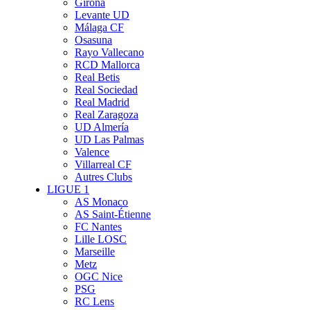
Girona
Levante UD
Málaga CF
Osasuna
Rayo Vallecano
RCD Mallorca
Real Betis
Real Sociedad
Real Madrid
Real Zaragoza
UD Almería
UD Las Palmas
Valence
Villarreal CF
Autres Clubs
LIGUE 1
AS Monaco
AS Saint-Étienne
FC Nantes
Lille LOSC
Marseille
Metz
OGC Nice
PSG
RC Lens