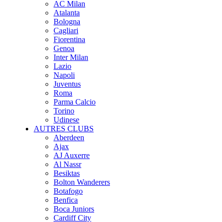
AC Milan
Atalanta
Bologna
Cagliari
Fiorentina
Genoa
Inter Milan
Lazio
Napoli
Juventus
Roma
Parma Calcio
Torino
Udinese
AUTRES CLUBS
Aberdeen
Ajax
AJ Auxerre
Al Nassr
Besiktas
Bolton Wanderers
Botafogo
Benfica
Boca Juniors
Cardiff City