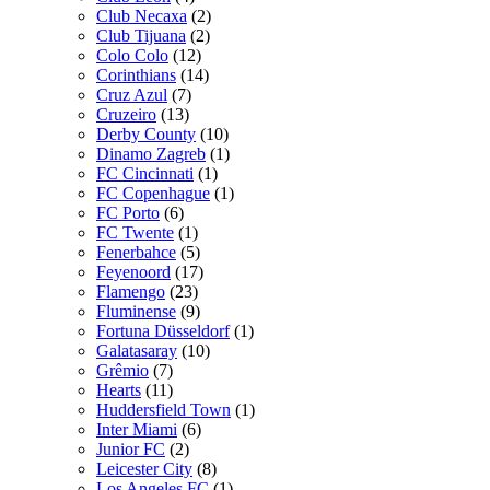
Club Necaxa
(2)
Club Tijuana
(2)
Colo Colo
(12)
Corinthians
(14)
Cruz Azul
(7)
Cruzeiro
(13)
Derby County
(10)
Dinamo Zagreb
(1)
FC Cincinnati
(1)
FC Copenhague
(1)
FC Porto
(6)
FC Twente
(1)
Fenerbahce
(5)
Feyenoord
(17)
Flamengo
(23)
Fluminense
(9)
Fortuna Düsseldorf
(1)
Galatasaray
(10)
Grêmio
(7)
Hearts
(11)
Huddersfield Town
(1)
Inter Miami
(6)
Junior FC
(2)
Leicester City
(8)
Los Angeles FC
(1)