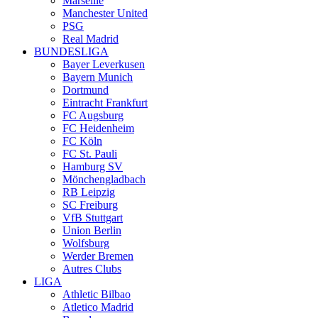
Marseille
Manchester United
PSG
Real Madrid
BUNDESLIGA
Bayer Leverkusen
Bayern Munich
Dortmund
Eintracht Frankfurt
FC Augsburg
FC Heidenheim
FC Köln
FC St. Pauli
Hamburg SV
Mönchengladbach
RB Leipzig
SC Freiburg
VfB Stuttgart
Union Berlin
Wolfsburg
Werder Bremen
Autres Clubs
LIGA
Athletic Bilbao
Atletico Madrid