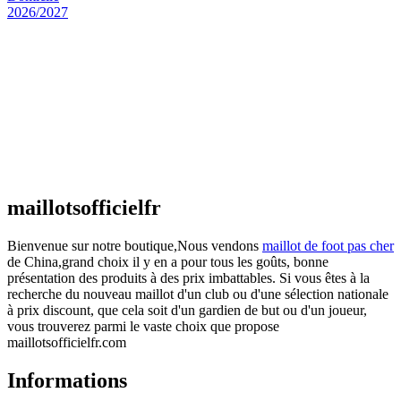
Maillot Espagne Domicile 2026/2027
€
48.00
Le prix initial était : €48.00.
€
25.90
Le prix
actuel est : €25.90.
Maillot France Domicile 2026/2027
€
48.00
Le prix initial était : €48.00.
€
25.90
Le prix
actuel est : €25.90.
maillotsofficielfr
Bienvenue sur notre boutique,Nous vendons
maillot de foot pas cher
de China,grand choix il y en a pour tous les goûts, bonne
présentation des produits à des prix imbattables. Si vous êtes à la
recherche du nouveau maillot d'un club ou d'une sélection nationale
à prix discount, que cela soit d'un gardien de but ou d'un joueur,
vous trouverez parmi le vaste choix que propose
maillotsofficielfr.com
Informations