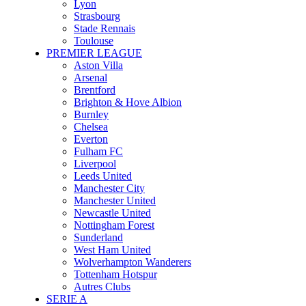
Lyon
Strasbourg
Stade Rennais
Toulouse
PREMIER LEAGUE
Aston Villa
Arsenal
Brentford
Brighton & Hove Albion
Burnley
Chelsea
Everton
Fulham FC
Liverpool
Leeds United
Manchester City
Manchester United
Newcastle United
Nottingham Forest
Sunderland
West Ham United
Wolverhampton Wanderers
Tottenham Hotspur
Autres Clubs
SERIE A