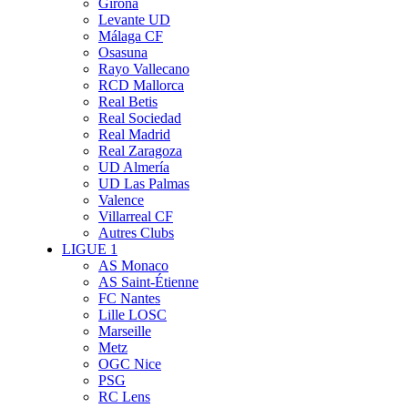
Girona
Levante UD
Málaga CF
Osasuna
Rayo Vallecano
RCD Mallorca
Real Betis
Real Sociedad
Real Madrid
Real Zaragoza
UD Almería
UD Las Palmas
Valence
Villarreal CF
Autres Clubs
LIGUE 1
AS Monaco
AS Saint-Étienne
FC Nantes
Lille LOSC
Marseille
Metz
OGC Nice
PSG
RC Lens