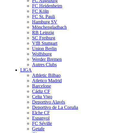
FC Augsburg
FC Heidenheim
FC Köln
FC St. Pauli
Hamburg SV
Mönchengladbach
RB Leipzig
SC Freiburg
VfB Stuttgart
Union Berlin
Wolfsburg
Werder Bremen
Autres Clubs
LIGA
Athletic Bilbao
Atletico Madrid
Barcelone
Cádiz CF
Celta Vigo
Deportivo Alavés
Deportivo de La Coruña
Elche CF
Espanyol
FC Séville
Getafe