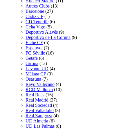
Atletico Madrid
(11)
Autres Clubs
(13)
Barcelone
(27)
Cádiz CF
(1)
CD Tenerife
(6)
Celta Vigo
(5)
Deportivo Alavés
(9)
Deportivo de La Coruña
(9)
Elche CF
(5)
Espanyol
(7)
FC Séville
(16)
Getafe
(6)
Girona
(12)
Levante UD
(4)
Málaga CF
(9)
Osasuna
(7)
Rayo Vallecano
(4)
RCD Mallorca
(10)
Real Betis
(16)
Real Madrid
(37)
Real Sociedad
(4)
Real Valladolid
(8)
Real Zaragoza
(4)
UD Almería
(6)
UD Las Palmas
(8)