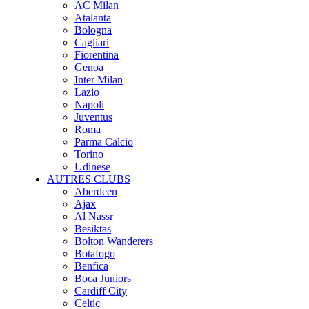
AC Milan
Atalanta
Bologna
Cagliari
Fiorentina
Genoa
Inter Milan
Lazio
Napoli
Juventus
Roma
Parma Calcio
Torino
Udinese
AUTRES CLUBS
Aberdeen
Ajax
Al Nassr
Besiktas
Bolton Wanderers
Botafogo
Benfica
Boca Juniors
Cardiff City
Celtic