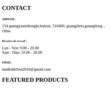
CONTACT
ADRESSE:
154 guangyuanzhonglu,baiyun, 510400, guangzhou,guangdong，
china
Horaires de travail：
Lun - Ven: 9.00 - 20.00
Sam - Dim: 10.00 - 20.00
EMAIL:
maillotdefoot2016@gmail.com
FEATURED PRODUCTS
Maillot Bresil Domicile 2026/2027
€
48.00
Le prix initial était : €48.00.
€
25.90
Le prix