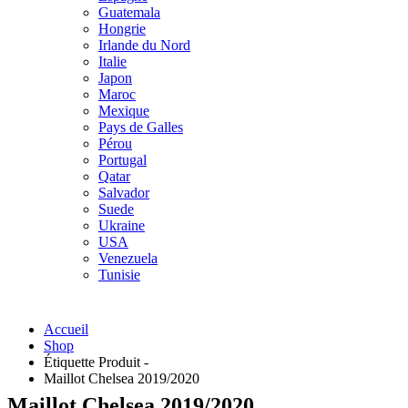
Guatemala
Hongrie
Irlande du Nord
Italie
Japon
Maroc
Mexique
Pays de Galles
Pérou
Portugal
Qatar
Salvador
Suede
Ukraine
USA
Venezuela
Tunisie
Accueil
Shop
Étiquette Produit -
Maillot Chelsea 2019/2020
Maillot Chelsea 2019/2020