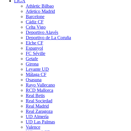
LIGA
Athletic Bilbao
Atletico Madrid
Barcelone
Cádiz CF
Celta Vigo
Deportivo Alavés
Deportivo de La Coruña
Elche CF
Espanyol
FC Séville
Getafe
Girona
Levante UD
Málaga CF
Osasuna
Rayo Vallecano
RCD Mallorca
Real Betis
Real Sociedad
Real Madrid
Real Zaragoza
UD Almería
UD Las Palmas
Valence