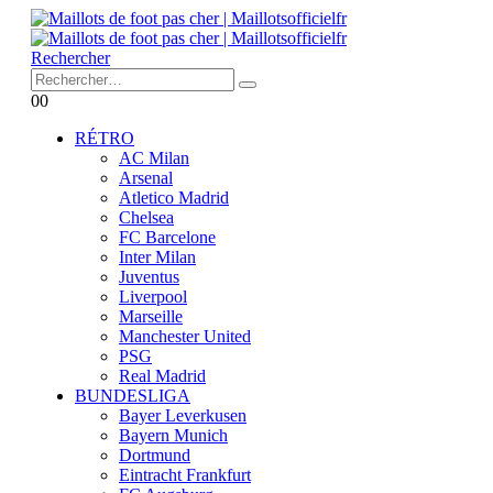
Rechercher
0
0
RÉTRO
AC Milan
Arsenal
Atletico Madrid
Chelsea
FC Barcelone
Inter Milan
Juventus
Liverpool
Marseille
Manchester United
PSG
Real Madrid
BUNDESLIGA
Bayer Leverkusen
Bayern Munich
Dortmund
Eintracht Frankfurt