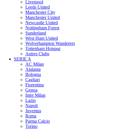
Liverpool
Leeds United
Manchester City
Manchester United
Newcastle United
Nottingham Forest
Sunderland
West Ham United
Wolverhampton Wanderers
Tottenham Hotspur
Autres Clubs
SERIE A
AC Milan
Atalanta
Bologna
Cagliari
Fiorentina
Genoa
Inter Milan
Lazio
Napoli
Juventus
Roma
Parma Calcio
Torino