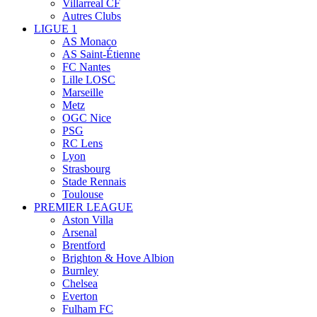
Villarreal CF
Autres Clubs
LIGUE 1
AS Monaco
AS Saint-Étienne
FC Nantes
Lille LOSC
Marseille
Metz
OGC Nice
PSG
RC Lens
Lyon
Strasbourg
Stade Rennais
Toulouse
PREMIER LEAGUE
Aston Villa
Arsenal
Brentford
Brighton & Hove Albion
Burnley
Chelsea
Everton
Fulham FC