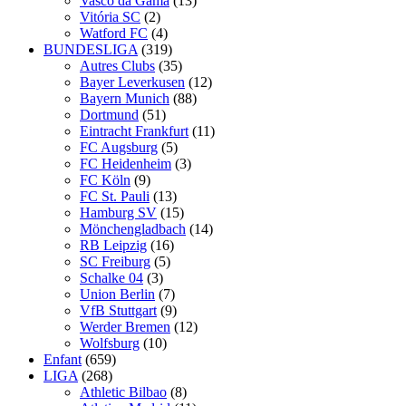
Vasco da Gama
(13)
Vitória SC
(2)
Watford FC
(4)
BUNDESLIGA
(319)
Autres Clubs
(35)
Bayer Leverkusen
(12)
Bayern Munich
(88)
Dortmund
(51)
Eintracht Frankfurt
(11)
FC Augsburg
(5)
FC Heidenheim
(3)
FC Köln
(9)
FC St. Pauli
(13)
Hamburg SV
(15)
Mönchengladbach
(14)
RB Leipzig
(16)
SC Freiburg
(5)
Schalke 04
(3)
Union Berlin
(7)
VfB Stuttgart
(9)
Werder Bremen
(12)
Wolfsburg
(10)
Enfant
(659)
LIGA
(268)
Athletic Bilbao
(8)