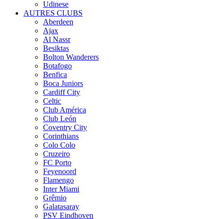
Udinese
AUTRES CLUBS
Aberdeen
Ajax
Al Nassr
Besiktas
Bolton Wanderers
Botafogo
Benfica
Boca Juniors
Cardiff City
Celtic
Club América
Club León
Coventry City
Corinthians
Colo Colo
Cruzeiro
FC Porto
Feyenoord
Flamengo
Inter Miami
Grêmio
Galatasaray
PSV Eindhoven