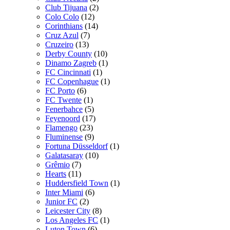
Club Tijuana
(2)
Colo Colo
(12)
Corinthians
(14)
Cruz Azul
(7)
Cruzeiro
(13)
Derby County
(10)
Dinamo Zagreb
(1)
FC Cincinnati
(1)
FC Copenhague
(1)
FC Porto
(6)
FC Twente
(1)
Fenerbahce
(5)
Feyenoord
(17)
Flamengo
(23)
Fluminense
(9)
Fortuna Düsseldorf
(1)
Galatasaray
(10)
Grêmio
(7)
Hearts
(11)
Huddersfield Town
(1)
Inter Miami
(6)
Junior FC
(2)
Leicester City
(8)
Los Angeles FC
(1)
Luton Town
(6)