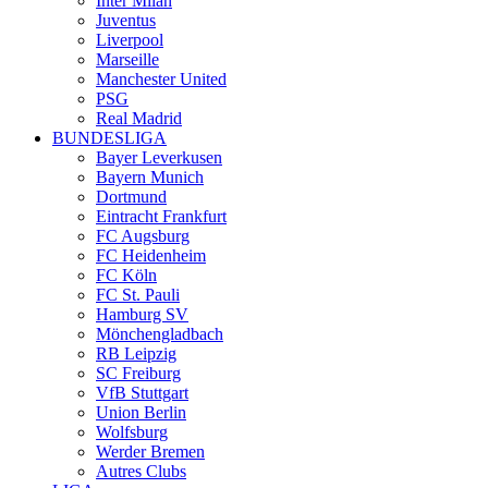
Inter Milan
Juventus
Liverpool
Marseille
Manchester United
PSG
Real Madrid
BUNDESLIGA
Bayer Leverkusen
Bayern Munich
Dortmund
Eintracht Frankfurt
FC Augsburg
FC Heidenheim
FC Köln
FC St. Pauli
Hamburg SV
Mönchengladbach
RB Leipzig
SC Freiburg
VfB Stuttgart
Union Berlin
Wolfsburg
Werder Bremen
Autres Clubs