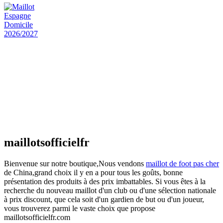
actuel est : €25.90.
Maillot Espagne Domicile 2026/2027
€
48.00
Le prix initial était : €48.00.
€
25.90
Le prix
actuel est : €25.90.
Maillot France Domicile 2026/2027
€
48.00
Le prix initial était : €48.00.
€
25.90
Le prix
actuel est : €25.90.
maillotsofficielfr
Bienvenue sur notre boutique,Nous vendons
maillot de foot pas cher
de China,grand choix il y en a pour tous les goûts, bonne
présentation des produits à des prix imbattables. Si vous êtes à la
recherche du nouveau maillot d'un club ou d'une sélection nationale
à prix discount, que cela soit d'un gardien de but ou d'un joueur,
vous trouverez parmi le vaste choix que propose
maillotsofficielfr.com