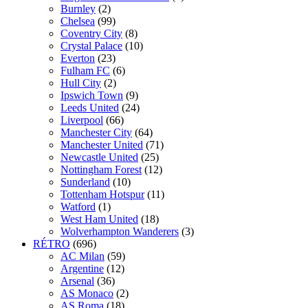
Burnley
(2)
Chelsea
(99)
Coventry City
(8)
Crystal Palace
(10)
Everton
(23)
Fulham FC
(6)
Hull City
(2)
Ipswich Town
(9)
Leeds United
(24)
Liverpool
(66)
Manchester City
(64)
Manchester United
(71)
Newcastle United
(25)
Nottingham Forest
(12)
Sunderland
(10)
Tottenham Hotspur
(11)
Watford
(1)
West Ham United
(18)
Wolverhampton Wanderers
(3)
RÉTRO
(696)
AC Milan
(59)
Argentine
(12)
Arsenal
(36)
AS Monaco
(2)
AS Roma
(18)