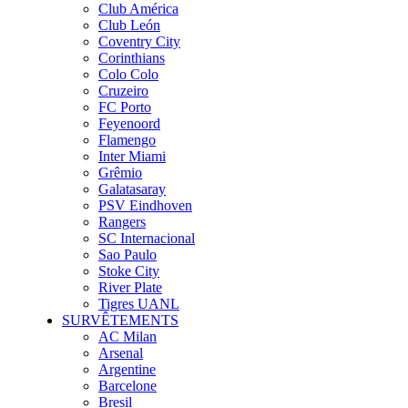
Club América
Club León
Coventry City
Corinthians
Colo Colo
Cruzeiro
FC Porto
Feyenoord
Flamengo
Inter Miami
Grêmio
Galatasaray
PSV Eindhoven
Rangers
SC Internacional
Sao Paulo
Stoke City
River Plate
Tigres UANL
SURVÊTEMENTS
AC Milan
Arsenal
Argentine
Barcelone
Bresil