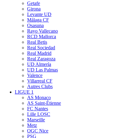
Getafe
Girona
Levante UD
Málaga CF
Osasuna
Rayo Vallecano
RCD Mallorca
Real Betis
Real Sociedad
Real Madrid
Real Zaragoza
UD Almería
UD Las Palmas
Valence
Villarreal CF
Autres Clubs
LIGUE 1
AS Monaco
AS Saint-Étienne
FC Nantes
Lille LOSC
Marseille
Metz
OGC Nice
PSG