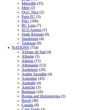
Marseille
(35)
Metz
(2)
OGC Nice
(2)
Paris FC
(3)
PSG
(106)
RC Lens
(7)
SCO Angers
(1)
Stade Rennais
(6)
Strasbourg
(4)
Toulouse
(6)
NATIONS
(754)
Afrique du Sud
(4)
Albanie
(3)
Algeria
(15)
Allemagne
(52)
Angleterre
(20)
Arabie Saoudite
(4)
Argentine
(43)
Australie
(4)
Autriche
(3)
Belgique
(16)
Bosnia and Herzegovina
(2)
Bresil
(38)
Canada
(8)
Cape Verde
(3)