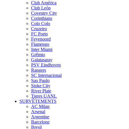
Club América
Club León
Coventry City
Corinthians
Colo Colo
Cruzeiro
FC Porto
Feyenoord
Flamengo
Inter Miami
Grêmio
Galatasaray
PSV Eindhoven
Rangers
SC Internacional
Sao Paulo
Stoke City
River Plate
Tigres UANL
SURVÊTEMENTS
AC Milan
Arsenal
Argentine
Barcelone
Bresil