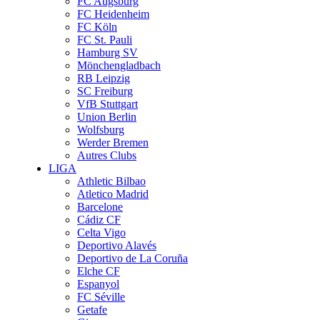
FC Augsburg
FC Heidenheim
FC Köln
FC St. Pauli
Hamburg SV
Mönchengladbach
RB Leipzig
SC Freiburg
VfB Stuttgart
Union Berlin
Wolfsburg
Werder Bremen
Autres Clubs
LIGA
Athletic Bilbao
Atletico Madrid
Barcelone
Cádiz CF
Celta Vigo
Deportivo Alavés
Deportivo de La Coruña
Elche CF
Espanyol
FC Séville
Getafe