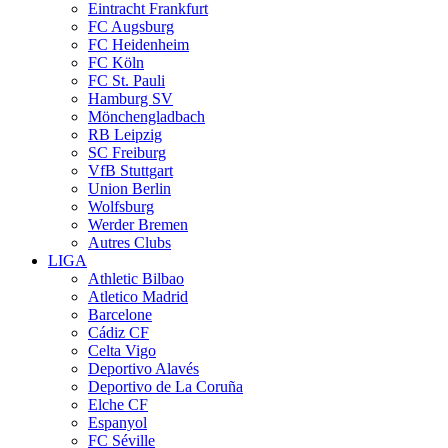
Eintracht Frankfurt
FC Augsburg
FC Heidenheim
FC Köln
FC St. Pauli
Hamburg SV
Mönchengladbach
RB Leipzig
SC Freiburg
VfB Stuttgart
Union Berlin
Wolfsburg
Werder Bremen
Autres Clubs
LIGA
Athletic Bilbao
Atletico Madrid
Barcelone
Cádiz CF
Celta Vigo
Deportivo Alavés
Deportivo de La Coruña
Elche CF
Espanyol
FC Séville