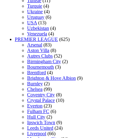
Tunisie
(11)
Turquie
(4)
Ukraine
(4)
Uruguay
(6)
USA
(13)
Uzbekistan
(4)
Venezuela
(4)
PREMIER LEAGUE
(625)
Arsenal
(83)
Aston Villa
(8)
Autres Clubs
(52)
Birmingham City
(2)
Bournemouth
(3)
Brentford
(4)
Brighton & Hove Albion
(9)
Burnley
(2)
Chelsea
(99)
Coventry City
(8)
Crystal Palace
(10)
Everton
(23)
Fulham FC
(6)
Hull City
(2)
Ipswich Town
(9)
Leeds United
(24)
Liverpool
(66)