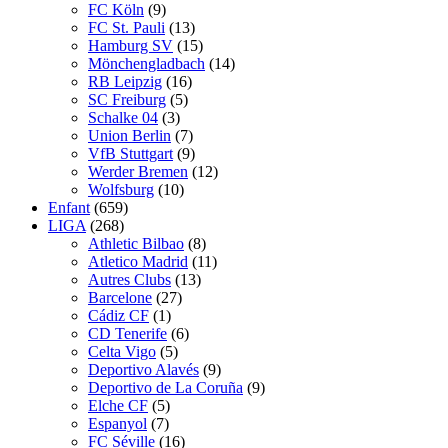
FC Köln
(9)
FC St. Pauli
(13)
Hamburg SV
(15)
Mönchengladbach
(14)
RB Leipzig
(16)
SC Freiburg
(5)
Schalke 04
(3)
Union Berlin
(7)
VfB Stuttgart
(9)
Werder Bremen
(12)
Wolfsburg
(10)
Enfant
(659)
LIGA
(268)
Athletic Bilbao
(8)
Atletico Madrid
(11)
Autres Clubs
(13)
Barcelone
(27)
Cádiz CF
(1)
CD Tenerife
(6)
Celta Vigo
(5)
Deportivo Alavés
(9)
Deportivo de La Coruña
(9)
Elche CF
(5)
Espanyol
(7)
FC Séville
(16)