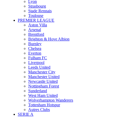
Lyon
Strasbourg
Stade Rennais
Toulouse
PREMIER LEAGUE
Aston Villa
Arsenal
Brentford
Brighton & Hove Albion
Burnley
Chelsea
Everton
Fulham FC
Liverpool
Leeds United
Manchester City
Manchester United
Newcastle United
Nottingham Forest
Sunderland
West Ham United
Wolverhampton Wanderers
Tottenham Hotspur
Autres Clubs
SERIE A