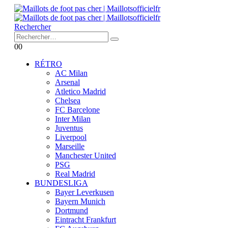
Rechercher
0
0
RÉTRO
AC Milan
Arsenal
Atletico Madrid
Chelsea
FC Barcelone
Inter Milan
Juventus
Liverpool
Marseille
Manchester United
PSG
Real Madrid
BUNDESLIGA
Bayer Leverkusen
Bayern Munich
Dortmund
Eintracht Frankfurt