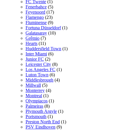
FC Twente
(1)
Fenerbahce
(5)
Feyenoord
(17)
Flamengo
(23)
Fluminense
(9)
Fortuna Düsseldorf
(1)
Galatasaray
(10)
Grêmio
(7)
Hearts
(11)
Huddersfield Town
(1)
Inter Miami
(6)
Junior FC
(2)
Leicester City
(8)
Los Angeles FC
(1)
Luton Town
(6)
Middlesbrough
(4)
Millwall
(5)
Monterrey
(4)
Montreal
(1)
Olympiacos
(1)
Palmeiras
(8)
Plymouth Argyle
(1)
Portsmouth
(1)
Preston North End
(1)
PSV Eindhoven
(9)