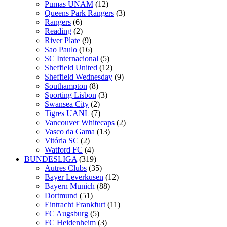
Pumas UNAM
(12)
Queens Park Rangers
(3)
Rangers
(6)
Reading
(2)
River Plate
(9)
Sao Paulo
(16)
SC Internacional
(5)
Sheffield United
(12)
Sheffield Wednesday
(9)
Southampton
(8)
Sporting Lisbon
(3)
Swansea City
(2)
Tigres UANL
(7)
Vancouver Whitecaps
(2)
Vasco da Gama
(13)
Vitória SC
(2)
Watford FC
(4)
BUNDESLIGA
(319)
Autres Clubs
(35)
Bayer Leverkusen
(12)
Bayern Munich
(88)
Dortmund
(51)
Eintracht Frankfurt
(11)
FC Augsburg
(5)
FC Heidenheim
(3)