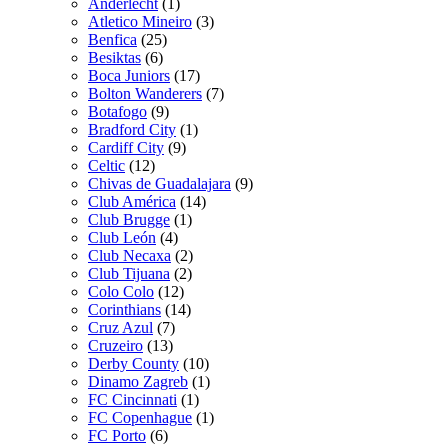
Anderlecht
(1)
Atletico Mineiro
(3)
Benfica
(25)
Besiktas
(6)
Boca Juniors
(17)
Bolton Wanderers
(7)
Botafogo
(9)
Bradford City
(1)
Cardiff City
(9)
Celtic
(12)
Chivas de Guadalajara
(9)
Club América
(14)
Club Brugge
(1)
Club León
(4)
Club Necaxa
(2)
Club Tijuana
(2)
Colo Colo
(12)
Corinthians
(14)
Cruz Azul
(7)
Cruzeiro
(13)
Derby County
(10)
Dinamo Zagreb
(1)
FC Cincinnati
(1)
FC Copenhague
(1)
FC Porto
(6)