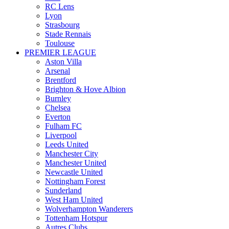
RC Lens
Lyon
Strasbourg
Stade Rennais
Toulouse
PREMIER LEAGUE
Aston Villa
Arsenal
Brentford
Brighton & Hove Albion
Burnley
Chelsea
Everton
Fulham FC
Liverpool
Leeds United
Manchester City
Manchester United
Newcastle United
Nottingham Forest
Sunderland
West Ham United
Wolverhampton Wanderers
Tottenham Hotspur
Autres Clubs