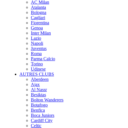
AC Milan
Atalanta
Bologna
Cagliari
Fiorentina
Genoa
Inter Milan
Lazio
Napoli
Juventus
Roma
Parma Calcio
Torino
Udinese
AUTRES CLUBS
Aberdeen
Ajax
Al Nassr
Besiktas
Bolton Wanderers
Botafogo
Benfica
Boca Juniors
Cardiff City
Celtic