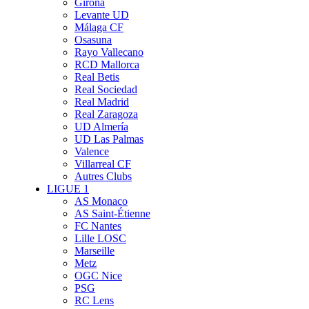
Girona
Levante UD
Málaga CF
Osasuna
Rayo Vallecano
RCD Mallorca
Real Betis
Real Sociedad
Real Madrid
Real Zaragoza
UD Almería
UD Las Palmas
Valence
Villarreal CF
Autres Clubs
LIGUE 1
AS Monaco
AS Saint-Étienne
FC Nantes
Lille LOSC
Marseille
Metz
OGC Nice
PSG
RC Lens