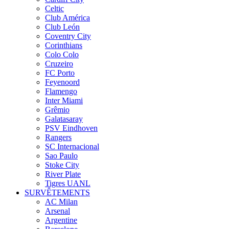
Celtic
Club América
Club León
Coventry City
Corinthians
Colo Colo
Cruzeiro
FC Porto
Feyenoord
Flamengo
Inter Miami
Grêmio
Galatasaray
PSV Eindhoven
Rangers
SC Internacional
Sao Paulo
Stoke City
River Plate
Tigres UANL
SURVÊTEMENTS
AC Milan
Arsenal
Argentine