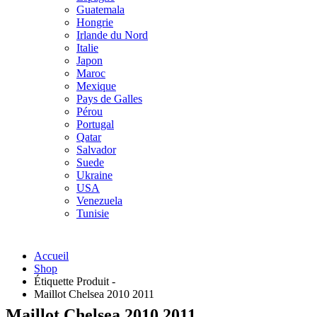
Guatemala
Hongrie
Irlande du Nord
Italie
Japon
Maroc
Mexique
Pays de Galles
Pérou
Portugal
Qatar
Salvador
Suede
Ukraine
USA
Venezuela
Tunisie
Accueil
Shop
Étiquette Produit -
Maillot Chelsea 2010 2011
Maillot Chelsea 2010 2011