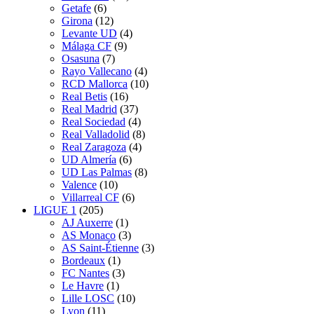
Getafe
(6)
Girona
(12)
Levante UD
(4)
Málaga CF
(9)
Osasuna
(7)
Rayo Vallecano
(4)
RCD Mallorca
(10)
Real Betis
(16)
Real Madrid
(37)
Real Sociedad
(4)
Real Valladolid
(8)
Real Zaragoza
(4)
UD Almería
(6)
UD Las Palmas
(8)
Valence
(10)
Villarreal CF
(6)
LIGUE 1
(205)
AJ Auxerre
(1)
AS Monaco
(3)
AS Saint-Étienne
(3)
Bordeaux
(1)
FC Nantes
(3)
Le Havre
(1)
Lille LOSC
(10)
Lyon
(11)