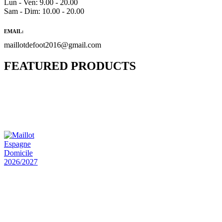
Lun - Ven: 9.00 - 20.00
Sam - Dim: 10.00 - 20.00
EMAIL:
maillotdefoot2016@gmail.com
FEATURED PRODUCTS
Maillot Bresil Domicile 2026/2027
€
48.00
Le prix initial était : €48.00.
€
25.90
Le prix
actuel est : €25.90.
Maillot Espagne Domicile 2026/2027
€
48.00
Le prix initial était : €48.00.
€
25.90
Le prix
actuel est : €25.90.