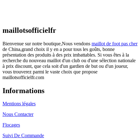
Maillot France Domicile 2026/2027
€
48.00
Le prix initial était : €48.00.
€
25.90
Le prix
actuel est : €25.90.
maillotsofficielfr
Bienvenue sur notre boutique,Nous vendons
maillot de foot pas cher
de China,grand choix il y en a pour tous les goûts, bonne
présentation des produits à des prix imbattables. Si vous êtes à la
recherche du nouveau maillot d'un club ou d'une sélection nationale
à prix discount, que cela soit d'un gardien de but ou d'un joueur,
vous trouverez parmi le vaste choix que propose
maillotsofficielfr.com
Informations
Mentions légales
Nous Contacter
Flocages
Suivi De Commande