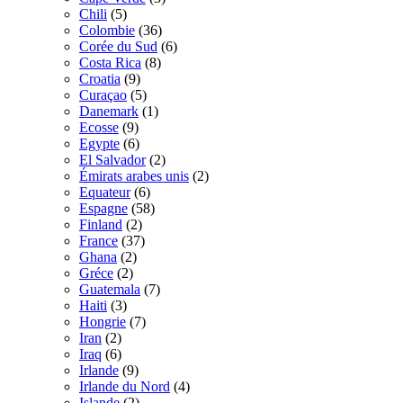
Chili
(5)
Colombie
(36)
Corée du Sud
(6)
Costa Rica
(8)
Croatia
(9)
Curaçao
(5)
Danemark
(1)
Ecosse
(9)
Egypte
(6)
El Salvador
(2)
Émirats arabes unis
(2)
Equateur
(6)
Espagne
(58)
Finland
(2)
France
(37)
Ghana
(2)
Gréce
(2)
Guatemala
(7)
Haiti
(3)
Hongrie
(7)
Iran
(2)
Iraq
(6)
Irlande
(9)
Irlande du Nord
(4)
Islande
(2)