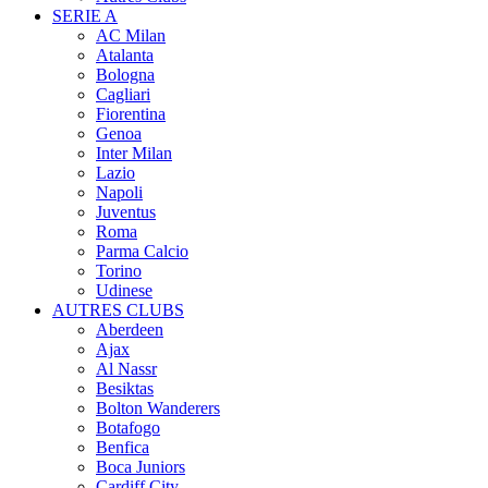
SERIE A
AC Milan
Atalanta
Bologna
Cagliari
Fiorentina
Genoa
Inter Milan
Lazio
Napoli
Juventus
Roma
Parma Calcio
Torino
Udinese
AUTRES CLUBS
Aberdeen
Ajax
Al Nassr
Besiktas
Bolton Wanderers
Botafogo
Benfica
Boca Juniors
Cardiff City