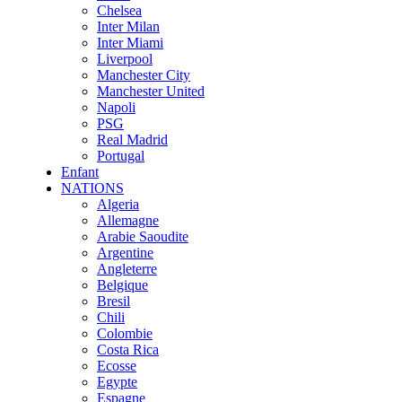
Chelsea
Inter Milan
Inter Miami
Liverpool
Manchester City
Manchester United
Napoli
PSG
Real Madrid
Portugal
Enfant
NATIONS
Algeria
Allemagne
Arabie Saoudite
Argentine
Angleterre
Belgique
Bresil
Chili
Colombie
Costa Rica
Ecosse
Egypte
Espagne