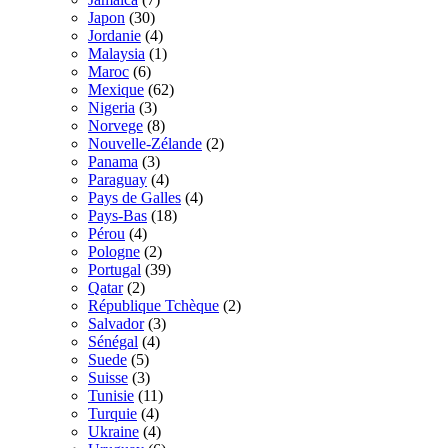
Japon
(30)
Jordanie
(4)
Malaysia
(1)
Maroc
(6)
Mexique
(62)
Nigeria
(3)
Norvege
(8)
Nouvelle-Zélande
(2)
Panama
(3)
Paraguay
(4)
Pays de Galles
(4)
Pays-Bas
(18)
Pérou
(4)
Pologne
(2)
Portugal
(39)
Qatar
(2)
République Tchèque
(2)
Salvador
(3)
Sénégal
(4)
Suede
(5)
Suisse
(3)
Tunisie
(11)
Turquie
(4)
Ukraine
(4)