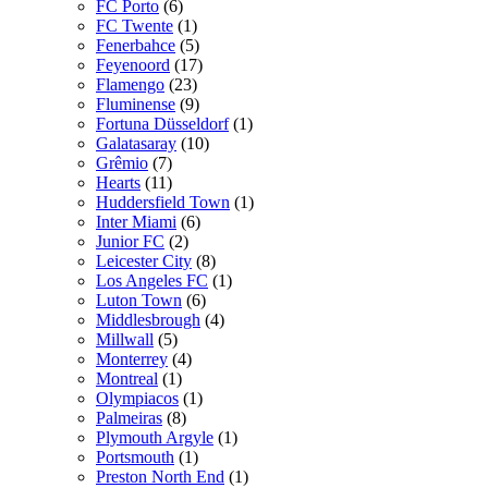
FC Porto
(6)
FC Twente
(1)
Fenerbahce
(5)
Feyenoord
(17)
Flamengo
(23)
Fluminense
(9)
Fortuna Düsseldorf
(1)
Galatasaray
(10)
Grêmio
(7)
Hearts
(11)
Huddersfield Town
(1)
Inter Miami
(6)
Junior FC
(2)
Leicester City
(8)
Los Angeles FC
(1)
Luton Town
(6)
Middlesbrough
(4)
Millwall
(5)
Monterrey
(4)
Montreal
(1)
Olympiacos
(1)
Palmeiras
(8)
Plymouth Argyle
(1)
Portsmouth
(1)
Preston North End
(1)