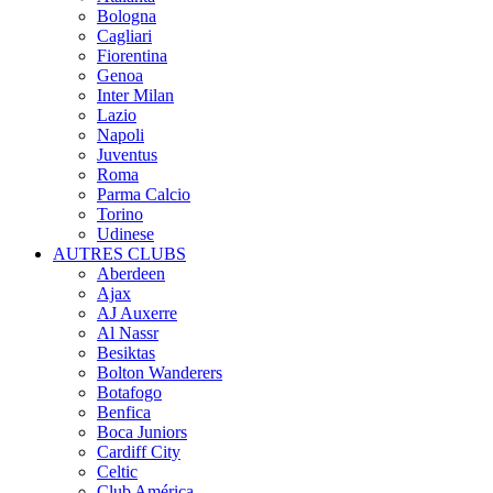
Bologna
Cagliari
Fiorentina
Genoa
Inter Milan
Lazio
Napoli
Juventus
Roma
Parma Calcio
Torino
Udinese
AUTRES CLUBS
Aberdeen
Ajax
AJ Auxerre
Al Nassr
Besiktas
Bolton Wanderers
Botafogo
Benfica
Boca Juniors
Cardiff City
Celtic
Club América