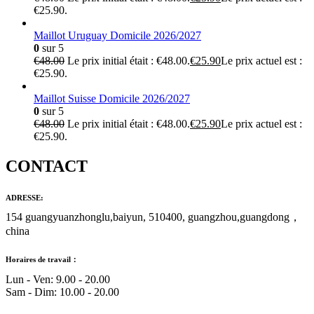
€25.90.
Maillot Uruguay Domicile 2026/2027
0
sur 5
€
48.00
Le prix initial était : €48.00.
€
25.90
Le prix actuel est :
€25.90.
Maillot Suisse Domicile 2026/2027
0
sur 5
€
48.00
Le prix initial était : €48.00.
€
25.90
Le prix actuel est :
€25.90.
CONTACT
ADRESSE:
154 guangyuanzhonglu,baiyun, 510400, guangzhou,guangdong，
china
Horaires de travail：
Lun - Ven: 9.00 - 20.00
Sam - Dim: 10.00 - 20.00