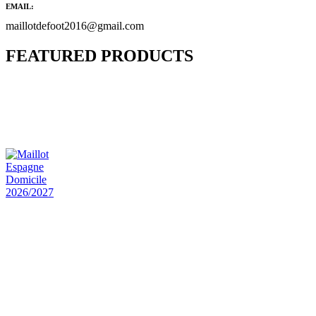
EMAIL:
maillotdefoot2016@gmail.com
FEATURED PRODUCTS
Maillot Bresil Domicile 2026/2027
€
48.00
Le prix initial était : €48.00.
€
25.90
Le prix
actuel est : €25.90.
Maillot Espagne Domicile 2026/2027
€
48.00
Le prix initial était : €48.00.
€
25.90
Le prix
actuel est : €25.90.
Maillot France Domicile 2026/2027
€
48.00
Le prix initial était : €48.00.
€
25.90
Le prix