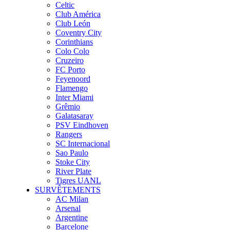
Celtic
Club América
Club León
Coventry City
Corinthians
Colo Colo
Cruzeiro
FC Porto
Feyenoord
Flamengo
Inter Miami
Grêmio
Galatasaray
PSV Eindhoven
Rangers
SC Internacional
Sao Paulo
Stoke City
River Plate
Tigres UANL
SURVÊTEMENTS
AC Milan
Arsenal
Argentine
Barcelone