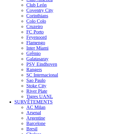
Club León
Coventry City
Corinthians
Colo Colo
Cruzeiro
FC Porto
Feyenoord
Flamengo
Inter Miami
Grêmio
Galatasaray
PSV Eindhoven
Rangers
SC Internacional
Sao Paulo
Stoke City
River Plate
Tigres UANL
SURVÊTEMENTS
AC Milan
Arsenal
Argentine
Barcelone
Bresil