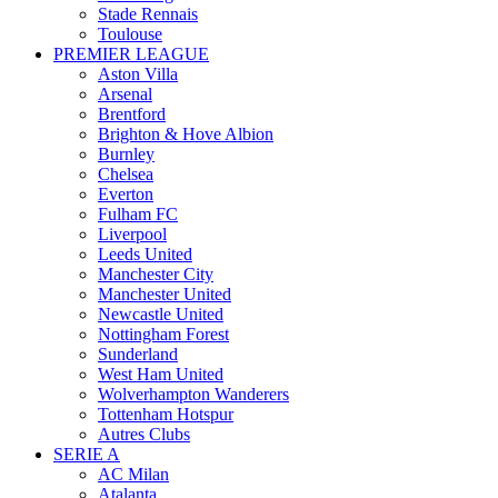
Stade Rennais
Toulouse
PREMIER LEAGUE
Aston Villa
Arsenal
Brentford
Brighton & Hove Albion
Burnley
Chelsea
Everton
Fulham FC
Liverpool
Leeds United
Manchester City
Manchester United
Newcastle United
Nottingham Forest
Sunderland
West Ham United
Wolverhampton Wanderers
Tottenham Hotspur
Autres Clubs
SERIE A
AC Milan
Atalanta