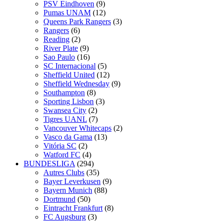
PSV Eindhoven
(9)
Pumas UNAM
(12)
Queens Park Rangers
(3)
Rangers
(6)
Reading
(2)
River Plate
(9)
Sao Paulo
(16)
SC Internacional
(5)
Sheffield United
(12)
Sheffield Wednesday
(9)
Southampton
(8)
Sporting Lisbon
(3)
Swansea City
(2)
Tigres UANL
(7)
Vancouver Whitecaps
(2)
Vasco da Gama
(13)
Vitória SC
(2)
Watford FC
(4)
BUNDESLIGA
(294)
Autres Clubs
(35)
Bayer Leverkusen
(9)
Bayern Munich
(88)
Dortmund
(50)
Eintracht Frankfurt
(8)
FC Augsburg
(3)