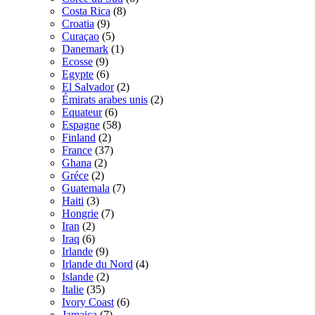
Costa Rica
(8)
Croatia
(9)
Curaçao
(5)
Danemark
(1)
Ecosse
(9)
Egypte
(6)
El Salvador
(2)
Émirats arabes unis
(2)
Equateur
(6)
Espagne
(58)
Finland
(2)
France
(37)
Ghana
(2)
Gréce
(2)
Guatemala
(7)
Haiti
(3)
Hongrie
(7)
Iran
(2)
Iraq
(6)
Irlande
(9)
Irlande du Nord
(4)
Islande
(2)
Italie
(35)
Ivory Coast
(6)
Jamaica
(7)