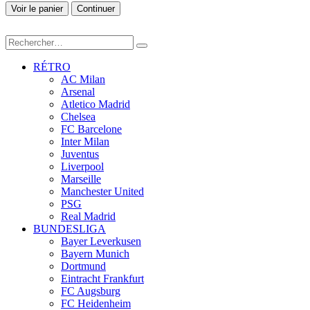
Voir le panier
Continuer
RÉTRO
AC Milan
Arsenal
Atletico Madrid
Chelsea
FC Barcelone
Inter Milan
Juventus
Liverpool
Marseille
Manchester United
PSG
Real Madrid
BUNDESLIGA
Bayer Leverkusen
Bayern Munich
Dortmund
Eintracht Frankfurt
FC Augsburg
FC Heidenheim