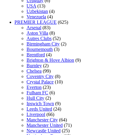
Uruguay
(6)
USA
(13)
Uzbekistan
(4)
Venezuela
(4)
PREMIER LEAGUE
(625)
Arsenal
(83)
Aston Villa
(8)
Autres Clubs
(52)
Birmingham City
(2)
Bournemouth
(3)
Brentford
(4)
Brighton & Hove Albion
(9)
Burnley
(2)
Chelsea
(99)
Coventry City
(8)
Crystal Palace
(10)
Everton
(23)
Fulham FC
(6)
Hull City
(2)
Ipswich Town
(9)
Leeds United
(24)
Liverpool
(66)
Manchester City
(64)
Manchester United
(71)
Newcastle United
(25)