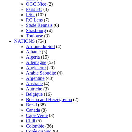
OGC Nice
(2)
Paris FC
(3)
PSG
(102)
RC Lens
(7)
Stade Rennais
(6)
Strasbourg
(4)
Toulouse
(3)
NATIONS
(754)
Afrique du Sud
(4)
Albanie
(3)
Algeria
(15)
Allemagne
(52)
Angleterre
(20)
Arabie Saoudite
(4)
Argentine
(43)
Australie
(4)
Autriche
(3)
Belgique
(16)
Bosnia and Herzegovina
(2)
Bresil
(38)
Canada
(8)
Cape Verde
(3)
Chili
(5)
Colombie
(36)
Corée du Sud
(6)