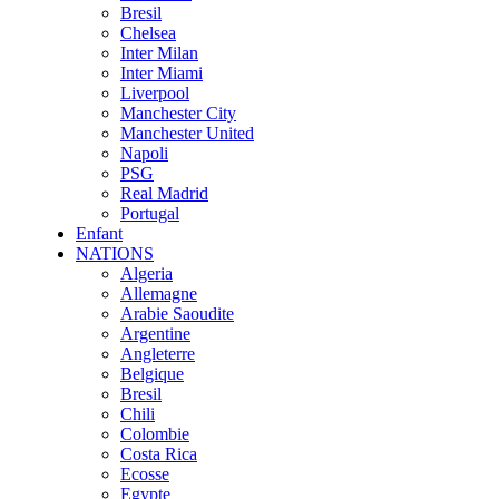
Bresil
Chelsea
Inter Milan
Inter Miami
Liverpool
Manchester City
Manchester United
Napoli
PSG
Real Madrid
Portugal
Enfant
NATIONS
Algeria
Allemagne
Arabie Saoudite
Argentine
Angleterre
Belgique
Bresil
Chili
Colombie
Costa Rica
Ecosse
Egypte