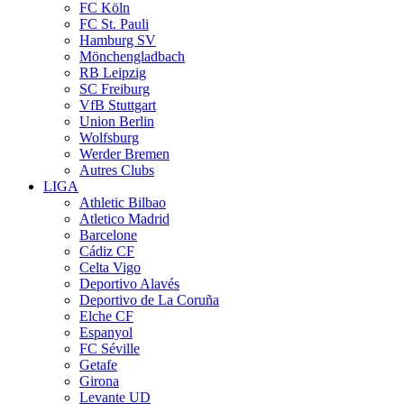
FC Köln
FC St. Pauli
Hamburg SV
Mönchengladbach
RB Leipzig
SC Freiburg
VfB Stuttgart
Union Berlin
Wolfsburg
Werder Bremen
Autres Clubs
LIGA
Athletic Bilbao
Atletico Madrid
Barcelone
Cádiz CF
Celta Vigo
Deportivo Alavés
Deportivo de La Coruña
Elche CF
Espanyol
FC Séville
Getafe
Girona
Levante UD