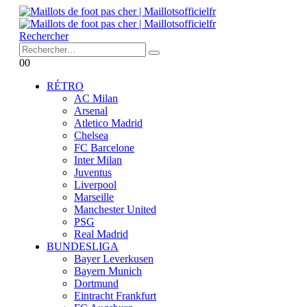
Rechercher
0
0
RÉTRO
AC Milan
Arsenal
Atletico Madrid
Chelsea
FC Barcelone
Inter Milan
Juventus
Liverpool
Marseille
Manchester United
PSG
Real Madrid
BUNDESLIGA
Bayer Leverkusen
Bayern Munich
Dortmund
Eintracht Frankfurt