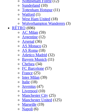
Nottingham Forest
(12)
Sunderland
(10)
Tottenham Hotspur
(11)
Watford
(1)
West Ham United
(18)
Wolverhampton Wanderers
(3)
RÉTRO
(696)
AC Milan
(59)
Argentine
(12)
Arsenal
(36)
AS Monaco
(2)
AS Roma
(18)
Atletico Madrid
(32)
Bayern Munich
(11)
Chelsea
(34)
FC Barcelone
(57)
France
(25)
Inter Milan
(39)
Italie
(18)
Juventus
(47)
Liverpool
(10)
Manchester City
(25)
Manchester United
(125)
Marseille
(19)
Napoli
(6)