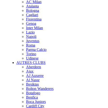
AC Milan
Atalanta
Bologna
Cagliari
Fiorentina
Genoa
Inter Milan
Lazio
Napoli
Juventus
Roma
Parma Calcio
Torino
Udinese
AUTRES CLUBS
Aberdeen
Ajax
AJ Auxerre
Al Nassr
Besiktas
Bolton Wanderers
Botafogo
Benfica
Boca Juniors
Cardiff City