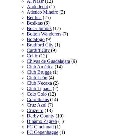
Al Nassr
(12)
Anderlecht
(1)
Atletico Mineiro
(3)
Benfica
(25)
Besiktas
(6)
Boca Juniors
(17)
Bolton Wanderers
(7)
Botafogo
(9)
Bradford City
(1)
Cardiff City
(9)
Celtic
(12)
Chivas de Guadalajara
(9)
Club América
(14)
Club Brugge
(1)
Club León
(4)
Club Necaxa
(2)
Club Tijuana
(2)
Colo Colo
(12)
Corinthians
(14)
Cruz Azul
(7)
Cruzeiro
(13)
Derby County
(10)
Dinamo Zagreb
(1)
FC Cincinnati
(1)
FC Copenhague
(1)