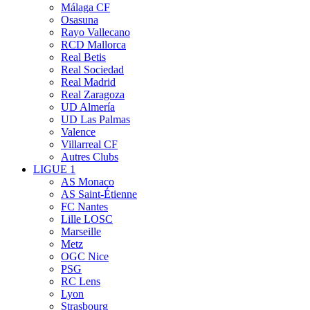
Málaga CF
Osasuna
Rayo Vallecano
RCD Mallorca
Real Betis
Real Sociedad
Real Madrid
Real Zaragoza
UD Almería
UD Las Palmas
Valence
Villarreal CF
Autres Clubs
LIGUE 1
AS Monaco
AS Saint-Étienne
FC Nantes
Lille LOSC
Marseille
Metz
OGC Nice
PSG
RC Lens
Lyon
Strasbourg