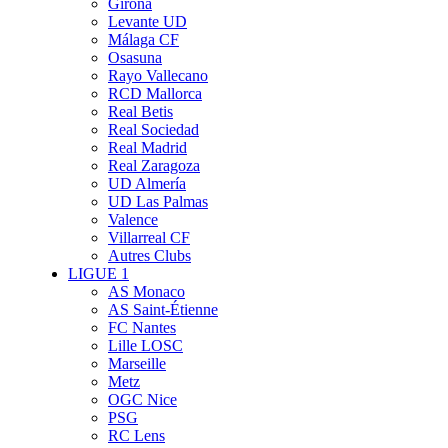
Girona
Levante UD
Málaga CF
Osasuna
Rayo Vallecano
RCD Mallorca
Real Betis
Real Sociedad
Real Madrid
Real Zaragoza
UD Almería
UD Las Palmas
Valence
Villarreal CF
Autres Clubs
LIGUE 1
AS Monaco
AS Saint-Étienne
FC Nantes
Lille LOSC
Marseille
Metz
OGC Nice
PSG
RC Lens