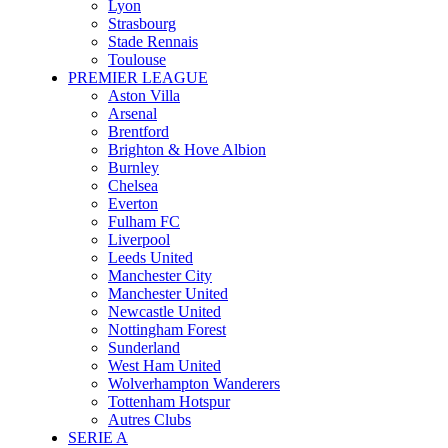
Lyon
Strasbourg
Stade Rennais
Toulouse
PREMIER LEAGUE
Aston Villa
Arsenal
Brentford
Brighton & Hove Albion
Burnley
Chelsea
Everton
Fulham FC
Liverpool
Leeds United
Manchester City
Manchester United
Newcastle United
Nottingham Forest
Sunderland
West Ham United
Wolverhampton Wanderers
Tottenham Hotspur
Autres Clubs
SERIE A