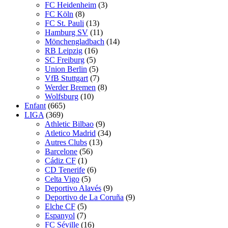
FC Heidenheim
(3)
FC Köln
(8)
FC St. Pauli
(13)
Hamburg SV
(11)
Mönchengladbach
(14)
RB Leipzig
(16)
SC Freiburg
(5)
Union Berlin
(5)
VfB Stuttgart
(7)
Werder Bremen
(8)
Wolfsburg
(10)
Enfant
(665)
LIGA
(369)
Athletic Bilbao
(9)
Atletico Madrid
(34)
Autres Clubs
(13)
Barcelone
(56)
Cádiz CF
(1)
CD Tenerife
(6)
Celta Vigo
(5)
Deportivo Alavés
(9)
Deportivo de La Coruña
(9)
Elche CF
(5)
Espanyol
(7)
FC Séville
(16)