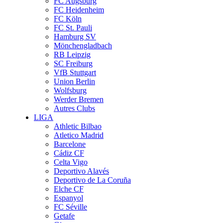
FC Augsburg
FC Heidenheim
FC Köln
FC St. Pauli
Hamburg SV
Mönchengladbach
RB Leipzig
SC Freiburg
VfB Stuttgart
Union Berlin
Wolfsburg
Werder Bremen
Autres Clubs
LIGA
Athletic Bilbao
Atletico Madrid
Barcelone
Cádiz CF
Celta Vigo
Deportivo Alavés
Deportivo de La Coruña
Elche CF
Espanyol
FC Séville
Getafe