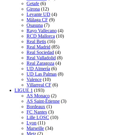
Getafe
(6)
Girona
(12)
Levante UD
(4)
Málaga CF
(9)
Osasuna
(7)
Rayo Vallecano
(4)
RCD Mallorca
(10)
Real Betis
(16)
Real Madrid
(85)
Real Sociedad
(4)
Real Valladolid
(8)
Real Zaragoza
(4)
UD Almería
(6)
UD Las Palmas
(8)
Valence
(10)
Villarreal CF
(6)
LIGUE 1
(193)
AS Monaco
(2)
AS Saint-Étienne
(3)
Bordeaux
(1)
FC Nantes
(3)
Lille LOSC
(10)
Lyon
(11)
Marseille
(34)
Metz
(2)