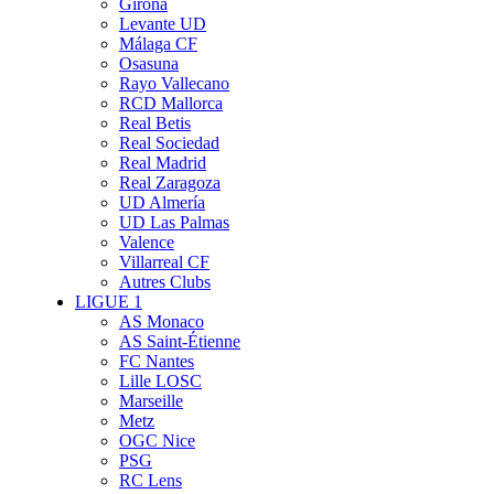
Girona
Levante UD
Málaga CF
Osasuna
Rayo Vallecano
RCD Mallorca
Real Betis
Real Sociedad
Real Madrid
Real Zaragoza
UD Almería
UD Las Palmas
Valence
Villarreal CF
Autres Clubs
LIGUE 1
AS Monaco
AS Saint-Étienne
FC Nantes
Lille LOSC
Marseille
Metz
OGC Nice
PSG
RC Lens