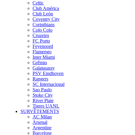
Celtic
Club América
Club León
Coventry City
Corinthians
Colo Colo
Cruzeiro
FC Porto
Feyenoord
Flamengo
Inter Miami
Grêmio
Galatasaray
PSV Eindhoven
Rangers
SC Internacional
Sao Paulo
Stoke City
River Plate
Tigres UANL
SURVÊTEMENTS
AC Milan
Arsenal
Argentine
Barcelone