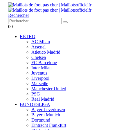
Rechercher
0
0
RÉTRO
AC Milan
Arsenal
Atletico Madrid
Chelsea
FC Barcelone
Inter Milan
Juventus
Liverpool
Marseille
Manchester United
PSG
Real Madrid
BUNDESLIGA
Bayer Leverkusen
Bayern Munich
Dortmund
Eintracht Frankfurt