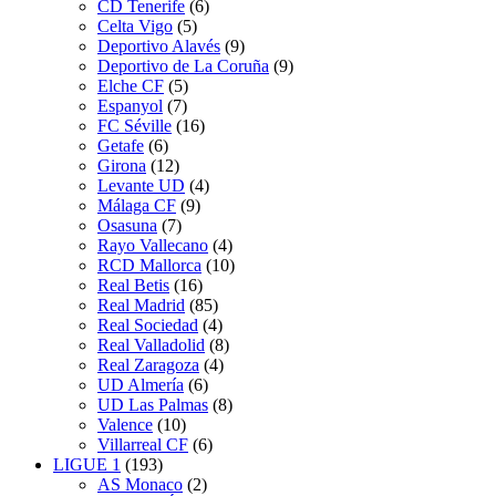
CD Tenerife
(6)
Celta Vigo
(5)
Deportivo Alavés
(9)
Deportivo de La Coruña
(9)
Elche CF
(5)
Espanyol
(7)
FC Séville
(16)
Getafe
(6)
Girona
(12)
Levante UD
(4)
Málaga CF
(9)
Osasuna
(7)
Rayo Vallecano
(4)
RCD Mallorca
(10)
Real Betis
(16)
Real Madrid
(85)
Real Sociedad
(4)
Real Valladolid
(8)
Real Zaragoza
(4)
UD Almería
(6)
UD Las Palmas
(8)
Valence
(10)
Villarreal CF
(6)
LIGUE 1
(193)
AS Monaco
(2)