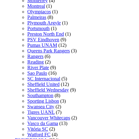
Monterrey
(4)
Montreal
(1)
Olympiacos
(1)
Palmeiras
(8)
Plymouth Argyle
(1)
Portsmouth
(1)
Preston North End
(1)
PSV Eindhoven
(9)
Pumas UNAM
(12)
Queens Park Rangers
(3)
Rangers
(6)
Reading
(2)
River Plate
(9)
Sao Paulo
(16)
SC Internacional
(5)
Sheffield United
(12)
Sheffield Wednesday
(9)
Southampton
(8)
Sporting Lisbon
(3)
Swansea City
(2)
Tigres UANL
(7)
Vancouver Whitecaps
(2)
Vasco da Gama
(13)
Vitória SC
(2)
Watford FC
(4)