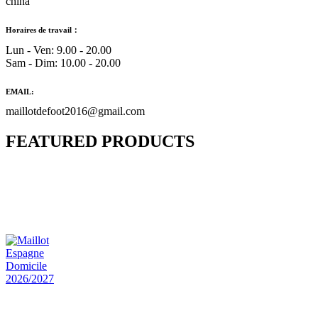
china
Horaires de travail：
Lun - Ven: 9.00 - 20.00
Sam - Dim: 10.00 - 20.00
EMAIL:
maillotdefoot2016@gmail.com
FEATURED PRODUCTS
Maillot Bresil Domicile 2026/2027
€
48.00
Le prix initial était : €48.00.
€
25.90
Le prix
actuel est : €25.90.
Maillot Espagne Domicile 2026/2027