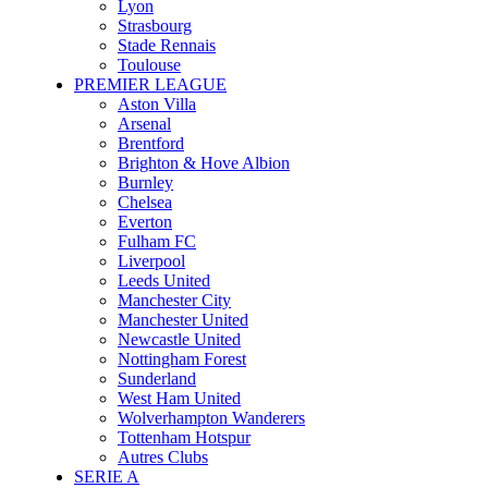
Lyon
Strasbourg
Stade Rennais
Toulouse
PREMIER LEAGUE
Aston Villa
Arsenal
Brentford
Brighton & Hove Albion
Burnley
Chelsea
Everton
Fulham FC
Liverpool
Leeds United
Manchester City
Manchester United
Newcastle United
Nottingham Forest
Sunderland
West Ham United
Wolverhampton Wanderers
Tottenham Hotspur
Autres Clubs
SERIE A