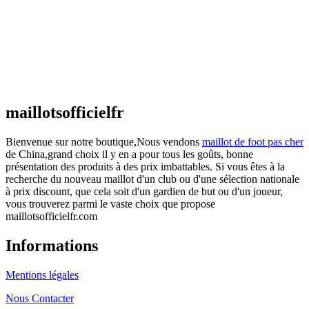
€
48.00
Le prix initial était : €48.00.
€
25.90
Le prix
actuel est : €25.90.
Maillot France Domicile 2026/2027
€
48.00
Le prix initial était : €48.00.
€
25.90
Le prix
actuel est : €25.90.
maillotsofficielfr
Bienvenue sur notre boutique,Nous vendons
maillot de foot pas cher
de China,grand choix il y en a pour tous les goûts, bonne
présentation des produits à des prix imbattables. Si vous êtes à la
recherche du nouveau maillot d'un club ou d'une sélection nationale
à prix discount, que cela soit d'un gardien de but ou d'un joueur,
vous trouverez parmi le vaste choix que propose
maillotsofficielfr.com
Informations
Mentions légales
Nous Contacter