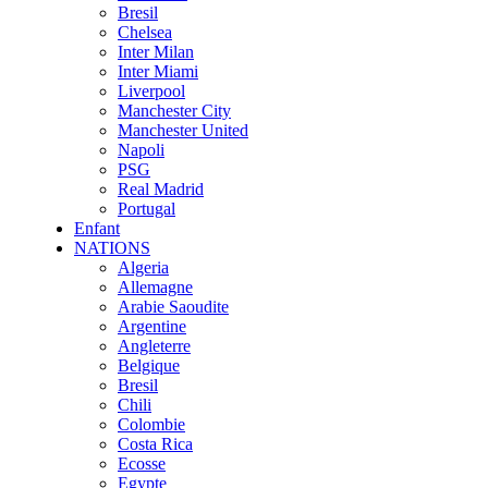
Bresil
Chelsea
Inter Milan
Inter Miami
Liverpool
Manchester City
Manchester United
Napoli
PSG
Real Madrid
Portugal
Enfant
NATIONS
Algeria
Allemagne
Arabie Saoudite
Argentine
Angleterre
Belgique
Bresil
Chili
Colombie
Costa Rica
Ecosse
Egypte