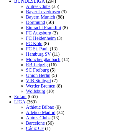
BUNDESLIGA
(294)
Autres Clubs
(35)
Bayer Leverkusen
(9)
Bayern Munich
(88)
Dortmund
(50)
Eintracht Frankfurt
(8)
FC Augsburg
(3)
FC Heidenheim
(3)
FC Köln
(8)
FC St. Pauli
(13)
Hamburg SV
(11)
Mönchengladbach
(14)
RB Leipzig
(16)
SC Freiburg
(5)
Union Berlin
(5)
VfB Stuttgart
(7)
Werder Bremen
(8)
Wolfsburg
(10)
Enfant
(665)
LIGA
(369)
Athletic Bilbao
(9)
Atletico Madrid
(34)
Autres Clubs
(13)
Barcelone
(56)
Cádiz CF
(1)