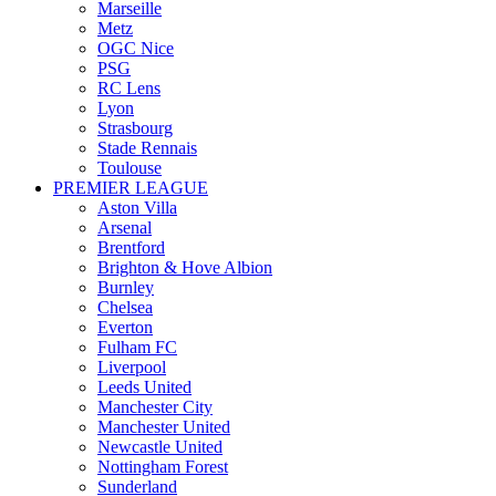
Marseille
Metz
OGC Nice
PSG
RC Lens
Lyon
Strasbourg
Stade Rennais
Toulouse
PREMIER LEAGUE
Aston Villa
Arsenal
Brentford
Brighton & Hove Albion
Burnley
Chelsea
Everton
Fulham FC
Liverpool
Leeds United
Manchester City
Manchester United
Newcastle United
Nottingham Forest
Sunderland