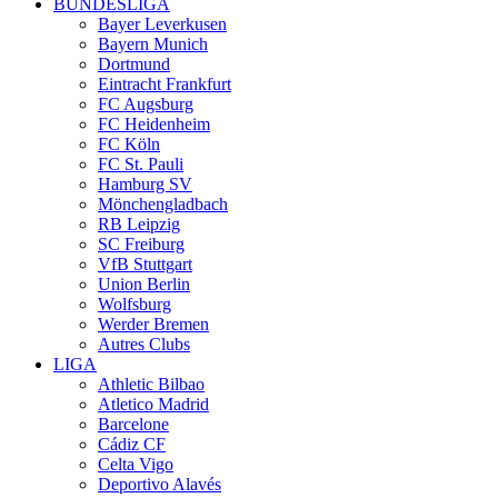
BUNDESLIGA
Bayer Leverkusen
Bayern Munich
Dortmund
Eintracht Frankfurt
FC Augsburg
FC Heidenheim
FC Köln
FC St. Pauli
Hamburg SV
Mönchengladbach
RB Leipzig
SC Freiburg
VfB Stuttgart
Union Berlin
Wolfsburg
Werder Bremen
Autres Clubs
LIGA
Athletic Bilbao
Atletico Madrid
Barcelone
Cádiz CF
Celta Vigo
Deportivo Alavés