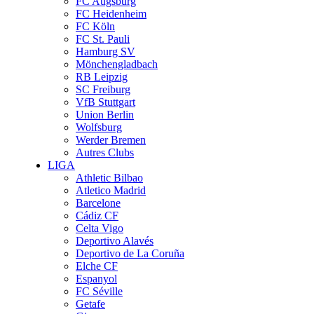
FC Augsburg
FC Heidenheim
FC Köln
FC St. Pauli
Hamburg SV
Mönchengladbach
RB Leipzig
SC Freiburg
VfB Stuttgart
Union Berlin
Wolfsburg
Werder Bremen
Autres Clubs
LIGA
Athletic Bilbao
Atletico Madrid
Barcelone
Cádiz CF
Celta Vigo
Deportivo Alavés
Deportivo de La Coruña
Elche CF
Espanyol
FC Séville
Getafe