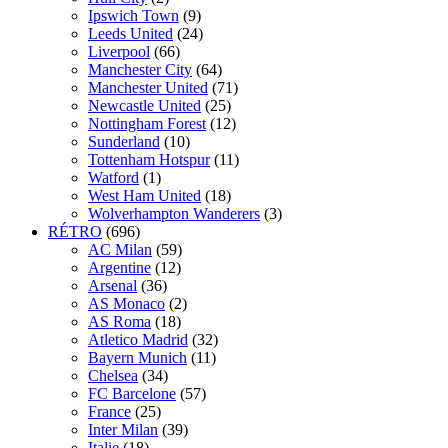
Ipswich Town
(9)
Leeds United
(24)
Liverpool
(66)
Manchester City
(64)
Manchester United
(71)
Newcastle United
(25)
Nottingham Forest
(12)
Sunderland
(10)
Tottenham Hotspur
(11)
Watford
(1)
West Ham United
(18)
Wolverhampton Wanderers
(3)
RÉTRO
(696)
AC Milan
(59)
Argentine
(12)
Arsenal
(36)
AS Monaco
(2)
AS Roma
(18)
Atletico Madrid
(32)
Bayern Munich
(11)
Chelsea
(34)
FC Barcelone
(57)
France
(25)
Inter Milan
(39)
Italie
(18)