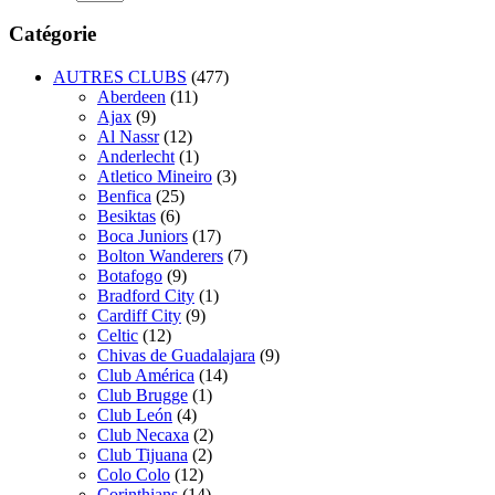
Catégorie
AUTRES CLUBS
(477)
Aberdeen
(11)
Ajax
(9)
Al Nassr
(12)
Anderlecht
(1)
Atletico Mineiro
(3)
Benfica
(25)
Besiktas
(6)
Boca Juniors
(17)
Bolton Wanderers
(7)
Botafogo
(9)
Bradford City
(1)
Cardiff City
(9)
Celtic
(12)
Chivas de Guadalajara
(9)
Club América
(14)
Club Brugge
(1)
Club León
(4)
Club Necaxa
(2)
Club Tijuana
(2)
Colo Colo
(12)
Corinthians
(14)