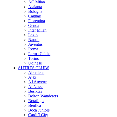
AC Milan
Atalanta
Bologna
Cagliari
Fiorentina
Genoa
Inter Milan
Lazio
Napoli
Juventus
Roma
Parma Calcio
Torino
Udinese
AUTRES CLUBS
Aberdeen
Ajax
AJ Auxerre
Al Nassr
Besiktas
Bolton Wanderers
Botafogo
Benfica
Boca Juniors
Cardiff City