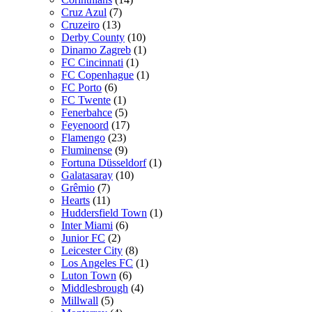
Cruz Azul
(7)
Cruzeiro
(13)
Derby County
(10)
Dinamo Zagreb
(1)
FC Cincinnati
(1)
FC Copenhague
(1)
FC Porto
(6)
FC Twente
(1)
Fenerbahce
(5)
Feyenoord
(17)
Flamengo
(23)
Fluminense
(9)
Fortuna Düsseldorf
(1)
Galatasaray
(10)
Grêmio
(7)
Hearts
(11)
Huddersfield Town
(1)
Inter Miami
(6)
Junior FC
(2)
Leicester City
(8)
Los Angeles FC
(1)
Luton Town
(6)
Middlesbrough
(4)
Millwall
(5)