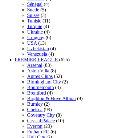
Sénégal
(4)
Suede
(5)
Suisse
(3)
Tunisie
(11)
Turquie
(4)
Ukraine
(4)
Uruguay
(6)
USA
(13)
Uzbekistan
(4)
Venezuela
(4)
PREMIER LEAGUE
(625)
Arsenal
(83)
Aston Villa
(8)
Autres Clubs
(52)
Birmingham City
(2)
Bournemouth
(3)
Brentford
(4)
Brighton & Hove Albion
(9)
Burnley
(2)
Chelsea
(99)
Coventry City
(8)
Crystal Palace
(10)
Everton
(23)
Fulham FC
(6)
Hull City
(2)