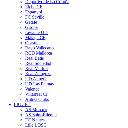
Deportivo de La Coruña
Elche CF
Espanyol
FC Séville
Getafe
Girona
Levante UD
Málaga CF
Osasuna
Rayo Vallecano
RCD Mallorca
Real Betis
Real Sociedad
Real Madrid
Real Zaragoza
UD Almería
UD Las Palmas
Valence
Villarreal CF
Autres Clubs
LIGUE 1
AS Monaco
AS Saint-Étienne
FC Nantes
Lille LOSC