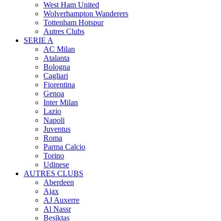
West Ham United
Wolverhampton Wanderers
Tottenham Hotspur
Autres Clubs
SERIE A
AC Milan
Atalanta
Bologna
Cagliari
Fiorentina
Genoa
Inter Milan
Lazio
Napoli
Juventus
Roma
Parma Calcio
Torino
Udinese
AUTRES CLUBS
Aberdeen
Ajax
AJ Auxerre
Al Nassr
Besiktas