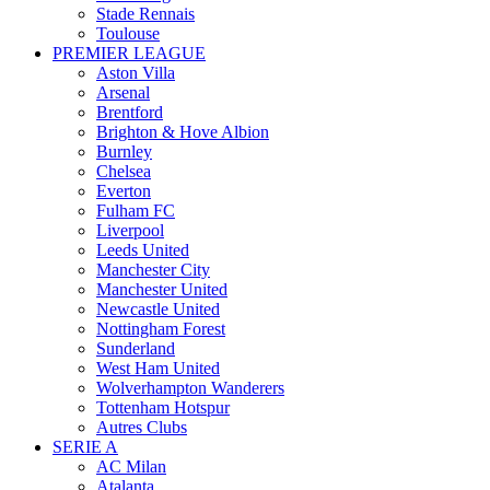
Stade Rennais
Toulouse
PREMIER LEAGUE
Aston Villa
Arsenal
Brentford
Brighton & Hove Albion
Burnley
Chelsea
Everton
Fulham FC
Liverpool
Leeds United
Manchester City
Manchester United
Newcastle United
Nottingham Forest
Sunderland
West Ham United
Wolverhampton Wanderers
Tottenham Hotspur
Autres Clubs
SERIE A
AC Milan
Atalanta