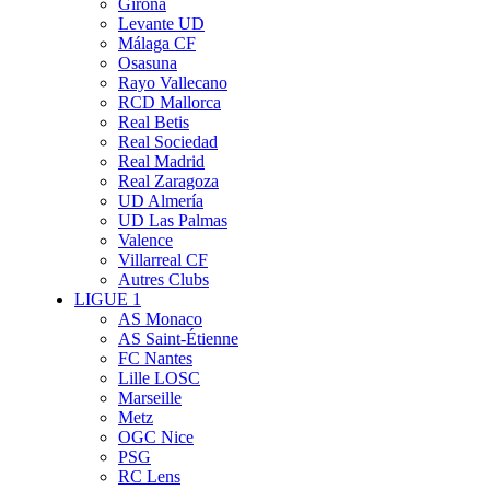
Girona
Levante UD
Málaga CF
Osasuna
Rayo Vallecano
RCD Mallorca
Real Betis
Real Sociedad
Real Madrid
Real Zaragoza
UD Almería
UD Las Palmas
Valence
Villarreal CF
Autres Clubs
LIGUE 1
AS Monaco
AS Saint-Étienne
FC Nantes
Lille LOSC
Marseille
Metz
OGC Nice
PSG
RC Lens