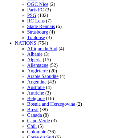
OGC Nice
(2)
Paris FC
(3)
PSG
(102)
RC Lens
(7)
Stade Rennais
(6)
Strasbourg
(4)
Toulouse
(3)
NATIONS
(754)
Afrique du Sud
(4)
Albanie
(3)
Algeria
(15)
Allemagne
(52)
Angleterre
(20)
Arabie Saoudite
(4)
Argentine
(43)
Australie
(4)
Autriche
(3)
Belgique
(16)
Bosnia and Herzegovina
(2)
Bresil
(38)
Canada
(8)
Cape Verde
(3)
Chili
(5)
Colombie
(36)
Corée du Sud
(6)