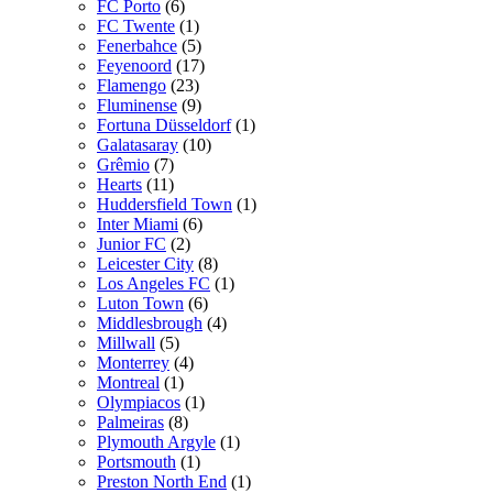
FC Porto
(6)
FC Twente
(1)
Fenerbahce
(5)
Feyenoord
(17)
Flamengo
(23)
Fluminense
(9)
Fortuna Düsseldorf
(1)
Galatasaray
(10)
Grêmio
(7)
Hearts
(11)
Huddersfield Town
(1)
Inter Miami
(6)
Junior FC
(2)
Leicester City
(8)
Los Angeles FC
(1)
Luton Town
(6)
Middlesbrough
(4)
Millwall
(5)
Monterrey
(4)
Montreal
(1)
Olympiacos
(1)
Palmeiras
(8)
Plymouth Argyle
(1)
Portsmouth
(1)
Preston North End
(1)