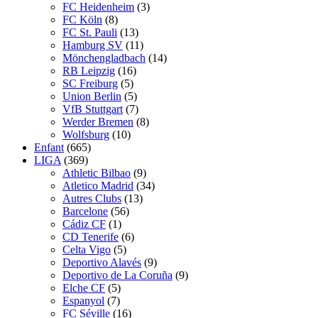
FC Heidenheim
(3)
FC Köln
(8)
FC St. Pauli
(13)
Hamburg SV
(11)
Mönchengladbach
(14)
RB Leipzig
(16)
SC Freiburg
(5)
Union Berlin
(5)
VfB Stuttgart
(7)
Werder Bremen
(8)
Wolfsburg
(10)
Enfant
(665)
LIGA
(369)
Athletic Bilbao
(9)
Atletico Madrid
(34)
Autres Clubs
(13)
Barcelone
(56)
Cádiz CF
(1)
CD Tenerife
(6)
Celta Vigo
(5)
Deportivo Alavés
(9)
Deportivo de La Coruña
(9)
Elche CF
(5)
Espanyol
(7)
FC Séville
(16)