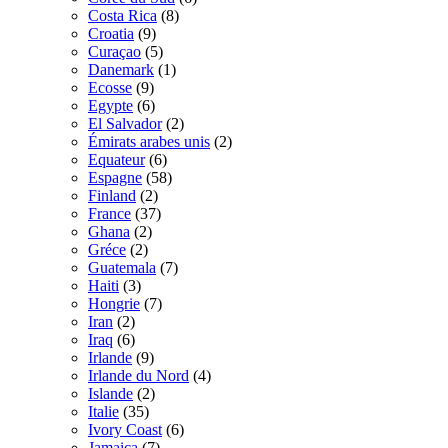
Costa Rica
(8)
Croatia
(9)
Curaçao
(5)
Danemark
(1)
Ecosse
(9)
Egypte
(6)
El Salvador
(2)
Émirats arabes unis
(2)
Equateur
(6)
Espagne
(58)
Finland
(2)
France
(37)
Ghana
(2)
Gréce
(2)
Guatemala
(7)
Haiti
(3)
Hongrie
(7)
Iran
(2)
Iraq
(6)
Irlande
(9)
Irlande du Nord
(4)
Islande
(2)
Italie
(35)
Ivory Coast
(6)
Jamaica
(7)