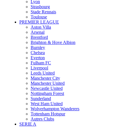
Lyon
Strasbourg
Stade Rennais
Toulouse
PREMIER LEAGUE
Aston Villa
Arsenal
Brentford
Brighton & Hove Albion
Burnley
Chelsea
Everton
Fulham FC
Liverpool
Leeds United
Manchester City
Manchester United
Newcastle United
Nottingham Forest
Sunderland
West Ham United
Wolverhampton Wanderers
Tottenham Hotspur
Autres Clubs
SERIE A