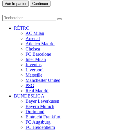
Voir le panier
Continuer
RÉTRO
AC Milan
Arsenal
Atletico Madrid
Chelsea
FC Barcelone
Inter Milan
Juventus
Liverpool
Marseille
Manchester United
PSG
Real Madrid
BUNDESLIGA
Bayer Leverkusen
Bayern Munich
Dortmund
Eintracht Frankfurt
FC Augsburg
FC Heidenheim