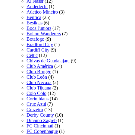
Al Nassr
(12)
Anderlecht
(1)
Atletico Mineiro
(3)
Benfica
(25)
Besiktas
(6)
Boca Juniors
(17)
Bolton Wanderers
(7)
Botafogo
(9)
Bradford City
(1)
Cardiff City
(9)
Celtic
(12)
Chivas de Guadalajara
(9)
Club América
(14)
Club Brugge
(1)
Club León
(4)
Club Necaxa
(2)
Club Tijuana
(2)
Colo Colo
(12)
Corinthians
(14)
Cruz Azul
(7)
Cruzeiro
(13)
Derby County
(10)
Dinamo Zagreb
(1)
FC Cincinnati
(1)
FC Copenhague
(1)