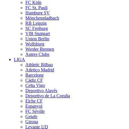
FC Köln
FC St. Pauli
Hamburg SV
Mönchengladbach
RB Leipzig
SC Freiburg
VfB Stuttgart
Union Berlin
Wolfsburg
Werder Bremen
Autres Clubs
LIGA
Athletic Bilbao
Atletico Madrid
Barcelone
Cádiz CF
Celta Vigo
Deportivo Alavés
Deportivo de La Coruña
Elche CF
Espanyol
FC Séville
Getafe
Girona
Levante UD