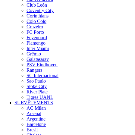
Club León
Coventry City
Corinthians
Colo Colo
Cruzeiro
FC Porto
Feyenoord
Flamengo
Inter Miami
Grêmio
Galatasaray
PSV Eindhoven
Rangers
SC Internacional
Sao Paulo
Stoke City
River Plate
Tigres UANL
SURVÊTEMENTS
AC Milan
Arsenal
Argentine
Barcelone
Bresil