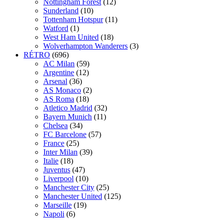
Nottingham Forest
(12)
Sunderland
(10)
Tottenham Hotspur
(11)
Watford
(1)
West Ham United
(18)
Wolverhampton Wanderers
(3)
RÉTRO
(696)
AC Milan
(59)
Argentine
(12)
Arsenal
(36)
AS Monaco
(2)
AS Roma
(18)
Atletico Madrid
(32)
Bayern Munich
(11)
Chelsea
(34)
FC Barcelone
(57)
France
(25)
Inter Milan
(39)
Italie
(18)
Juventus
(47)
Liverpool
(10)
Manchester City
(25)
Manchester United
(125)
Marseille
(19)
Napoli
(6)