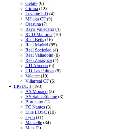
Getafe
(6)
Girona
(12)
Levante UD
(4)
Málaga CF
(9)
Osasuna
(7)
Rayo Vallecano
(4)
RCD Mallorca
(10)
Real Betis
(16)
Real Madrid
(85)
Real Sociedad
(4)
Real Valladolid
(8)
Real Zaragoza
(4)
UD Almería
(6)
UD Las Palmas
(8)
Valence
(10)
Villarreal CF
(6)
LIGUE 1
(193)
AS Monaco
(2)
AS Saint-Étienne
(3)
Bordeaux
(1)
FC Nantes
(3)
Lille LOSC
(10)
Lyon
(11)
Marseille
(34)
Metz
(2)