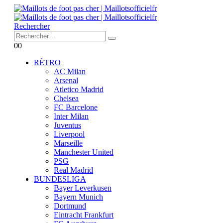
Rechercher
0
0
RÉTRO
AC Milan
Arsenal
Atletico Madrid
Chelsea
FC Barcelone
Inter Milan
Juventus
Liverpool
Marseille
Manchester United
PSG
Real Madrid
BUNDESLIGA
Bayer Leverkusen
Bayern Munich
Dortmund
Eintracht Frankfurt