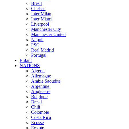
Bresil
Chelsea
Inter Milan
Inter Miami
Liverpool
Manchester City
Manchester United
Napoli
PSG
Real Madrid
Portugal
Enfant
NATIONS
Algeria
Allemagne
Arabie Saoudite
Argentine
Angleterre
Belgique
Bresil
Chili
Colombie
Costa Rica
Ecosse
Egypte