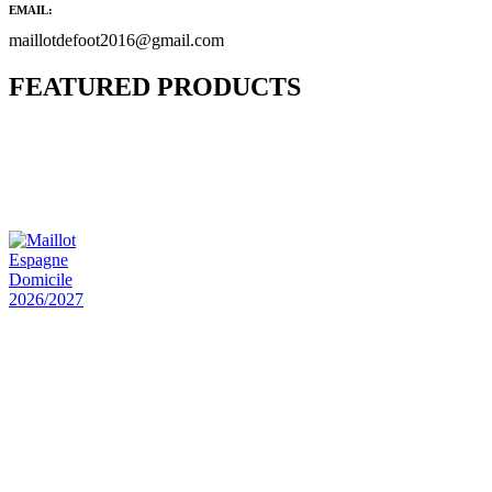
EMAIL:
maillotdefoot2016@gmail.com
FEATURED PRODUCTS
Maillot Bresil Domicile 2026/2027
€
48.00
Le prix initial était : €48.00.
€
25.90
Le prix
actuel est : €25.90.
Maillot Espagne Domicile 2026/2027
€
48.00
Le prix initial était : €48.00.
€
25.90
Le prix
actuel est : €25.90.
Maillot France Domicile 2026/2027
€
48.00
Le prix initial était : €48.00.
€
25.90
Le prix