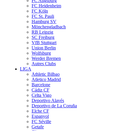
FC Augsburg
FC Heidenheim
FC Köln
FC St. Pauli
Hamburg SV
Mönchengladbach
RB Leipzig
SC Freiburg
VfB Stuttgart
Union Berlin
Wolfsburg
Werder Bremen
Autres Clubs
LIGA
Athletic Bilbao
Atletico Madrid
Barcelone
Cádiz CF
Celta Vigo
Deportivo Alavés
Deportivo de La Coruña
Elche CF
Espanyol
FC Séville
Getafe