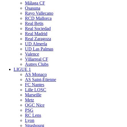
Málaga CF
Osasuna
Rayo Vallecano
RCD Mallorca
Real Betis
Real Sociedad
Real Madrid
Real Zaragoza
UD Almería
UD Las Palmas
Valence
Villarreal CF
Autres Clubs
LIGUE 1
AS Monaco
AS Saint-Étienne
FC Nantes
Lille LOSC
Marseille
Metz
OGC Nice
PSG
RC Lens
Lyon
Strasbourg