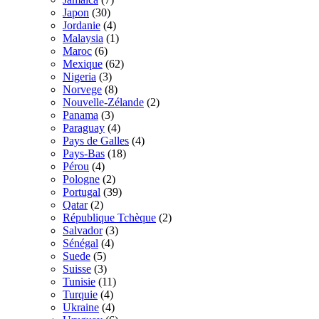
Japon
(30)
Jordanie
(4)
Malaysia
(1)
Maroc
(6)
Mexique
(62)
Nigeria
(3)
Norvege
(8)
Nouvelle-Zélande
(2)
Panama
(3)
Paraguay
(4)
Pays de Galles
(4)
Pays-Bas
(18)
Pérou
(4)
Pologne
(2)
Portugal
(39)
Qatar
(2)
République Tchèque
(2)
Salvador
(3)
Sénégal
(4)
Suede
(5)
Suisse
(3)
Tunisie
(11)
Turquie
(4)
Ukraine
(4)