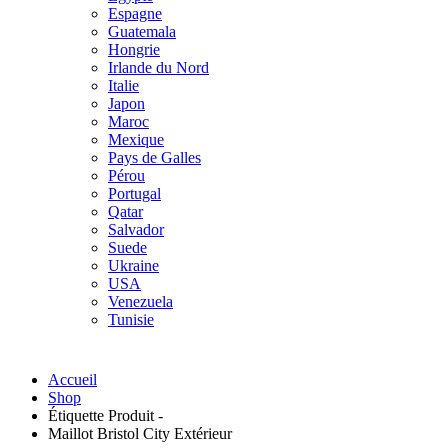
Espagne
Guatemala
Hongrie
Irlande du Nord
Italie
Japon
Maroc
Mexique
Pays de Galles
Pérou
Portugal
Qatar
Salvador
Suede
Ukraine
USA
Venezuela
Tunisie
Accueil
Shop
Étiquette Produit -
Maillot Bristol City Extérieur