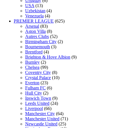
Uruguay
(6)
USA
(13)
Uzbekistan
(4)
Venezuela
(4)
PREMIER LEAGUE
(625)
Arsenal
(83)
Aston Villa
(8)
Autres Clubs
(52)
Birmingham City
(2)
Bournemouth
(3)
Brentford
(4)
Brighton & Hove Albion
(9)
Burnley
(2)
Chelsea
(99)
Coventry City
(8)
Crystal Palace
(10)
Everton
(23)
Fulham FC
(6)
Hull City
(2)
Ipswich Town
(9)
Leeds United
(24)
Liverpool
(66)
Manchester City
(64)
Manchester United
(71)
Newcastle United
(25)