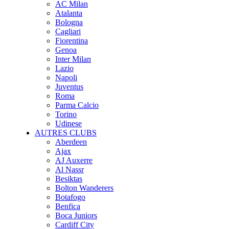
AC Milan
Atalanta
Bologna
Cagliari
Fiorentina
Genoa
Inter Milan
Lazio
Napoli
Juventus
Roma
Parma Calcio
Torino
Udinese
AUTRES CLUBS
Aberdeen
Ajax
AJ Auxerre
Al Nassr
Besiktas
Bolton Wanderers
Botafogo
Benfica
Boca Juniors
Cardiff City