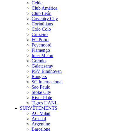
Celtic
Club América
Club León
Coventry City
Corinthians
Colo Colo
Cruzeiro
FC Porto
Feyenoord
Flamengo
Inter Miami
Grêmio
Galatasaray
PSV Eindhoven
Rangers
SC Internacional
Sao Paulo
Stoke City
River Plate
Tigres UANL
SURVÊTEMENTS
AC Milan
Arsenal
Argentine
Barcelone