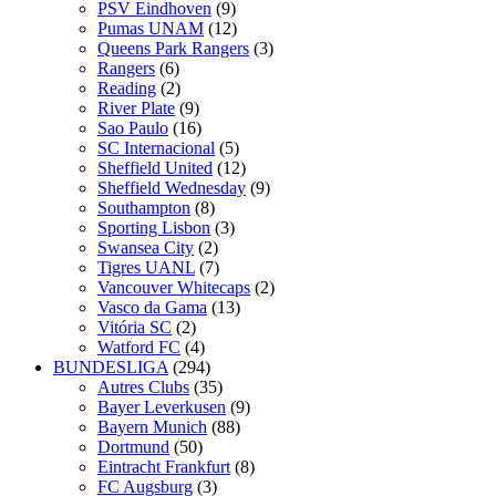
PSV Eindhoven
(9)
Pumas UNAM
(12)
Queens Park Rangers
(3)
Rangers
(6)
Reading
(2)
River Plate
(9)
Sao Paulo
(16)
SC Internacional
(5)
Sheffield United
(12)
Sheffield Wednesday
(9)
Southampton
(8)
Sporting Lisbon
(3)
Swansea City
(2)
Tigres UANL
(7)
Vancouver Whitecaps
(2)
Vasco da Gama
(13)
Vitória SC
(2)
Watford FC
(4)
BUNDESLIGA
(294)
Autres Clubs
(35)
Bayer Leverkusen
(9)
Bayern Munich
(88)
Dortmund
(50)
Eintracht Frankfurt
(8)
FC Augsburg
(3)