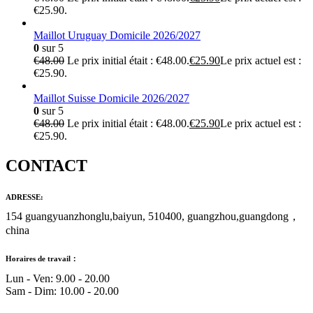
€25.90.
Maillot Uruguay Domicile 2026/2027
0
sur 5
€
48.00
Le prix initial était : €48.00.
€
25.90
Le prix actuel est :
€25.90.
Maillot Suisse Domicile 2026/2027
0
sur 5
€
48.00
Le prix initial était : €48.00.
€
25.90
Le prix actuel est :
€25.90.
CONTACT
ADRESSE:
154 guangyuanzhonglu,baiyun, 510400, guangzhou,guangdong，
china
Horaires de travail：
Lun - Ven: 9.00 - 20.00
Sam - Dim: 10.00 - 20.00