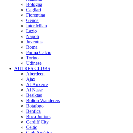
Bologna
Cagliari
Fiorentina
Genoa
Inter Milan
Lazio
Napoli
Juventus
Roma
Parma Calcio
Torino
Udinese
AUTRES CLUBS
Aberdeen
Ajax
AJ Auxerre
Al Nassr
Besiktas
Bolton Wanderers
Botafogo
Benfica
Boca Juniors
Cardiff City
Celtic
Club América