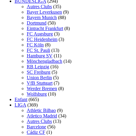
BUNDESLIGA
(294)
Autres Clubs
(35)
Bayer Leverkusen
(9)
Bayern Munich
(88)
Dortmund
(50)
Eintracht Frankfurt
(8)
FC Augsburg
(3)
FC Heidenheim
(3)
FC Köln
(8)
FC St. Pauli
(13)
Hamburg SV
(11)
Mönchengladbach
(14)
RB Leipzig
(16)
SC Freiburg
(5)
Union Berlin
(5)
VfB Stuttgart
(7)
Werder Bremen
(8)
Wolfsburg
(10)
Enfant
(665)
LIGA
(369)
Athletic Bilbao
(9)
Atletico Madrid
(34)
Autres Clubs
(13)
Barcelone
(56)
Cádiz CF
(1)