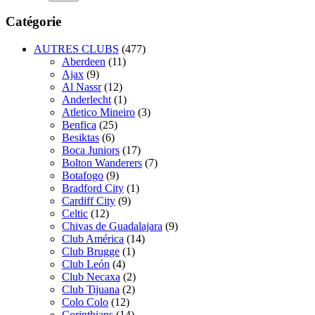
Catégorie
AUTRES CLUBS
(477)
Aberdeen
(11)
Ajax
(9)
Al Nassr
(12)
Anderlecht
(1)
Atletico Mineiro
(3)
Benfica
(25)
Besiktas
(6)
Boca Juniors
(17)
Bolton Wanderers
(7)
Botafogo
(9)
Bradford City
(1)
Cardiff City
(9)
Celtic
(12)
Chivas de Guadalajara
(9)
Club América
(14)
Club Brugge
(1)
Club León
(4)
Club Necaxa
(2)
Club Tijuana
(2)
Colo Colo
(12)
Corinthians
(14)