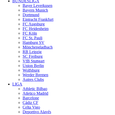
BUNDESLIGA
Bayer Leverkusen
Bayern Munich
Dortmund
Eintracht Frankfurt
FC Augsburg
FC Heidenheim
FC Köln
FC St. Pauli
Hamburg SV
Mönchengladbach
RB Leipzig
SC Freiburg
VfB Stuttgart
Union Berlin
Wolfsburg
Werder Bremen
Autres Clubs
LIGA
Athletic Bilbao
Atletico Madrid
Barcelone
Cádiz CF
Celta Vigo
Deportivo Alavés