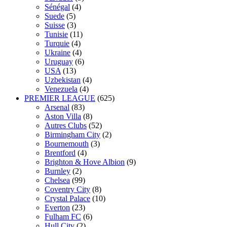
Sénégal
(4)
Suede
(5)
Suisse
(3)
Tunisie
(11)
Turquie
(4)
Ukraine
(4)
Uruguay
(6)
USA
(13)
Uzbekistan
(4)
Venezuela
(4)
PREMIER LEAGUE
(625)
Arsenal
(83)
Aston Villa
(8)
Autres Clubs
(52)
Birmingham City
(2)
Bournemouth
(3)
Brentford
(4)
Brighton & Hove Albion
(9)
Burnley
(2)
Chelsea
(99)
Coventry City
(8)
Crystal Palace
(10)
Everton
(23)
Fulham FC
(6)
Hull City
(2)