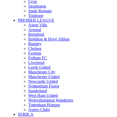
Lyon
Strasbourg
Stade Rennais
Toulouse
PREMIER LEAGUE
Aston Villa
Arsenal
Brentford
Brighton & Hove Albion
Burnley
Chelsea
Everton
Fulham FC
Liverpool
Leeds United
Manchester City
Manchester United
Newcastle United
Nottingham Forest
Sunderland
West Ham United
Wolverhampton Wanderers
Tottenham Hotspur
Autres Clubs
SERIE A