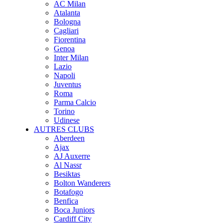
AC Milan
Atalanta
Bologna
Cagliari
Fiorentina
Genoa
Inter Milan
Lazio
Napoli
Juventus
Roma
Parma Calcio
Torino
Udinese
AUTRES CLUBS
Aberdeen
Ajax
AJ Auxerre
Al Nassr
Besiktas
Bolton Wanderers
Botafogo
Benfica
Boca Juniors
Cardiff City