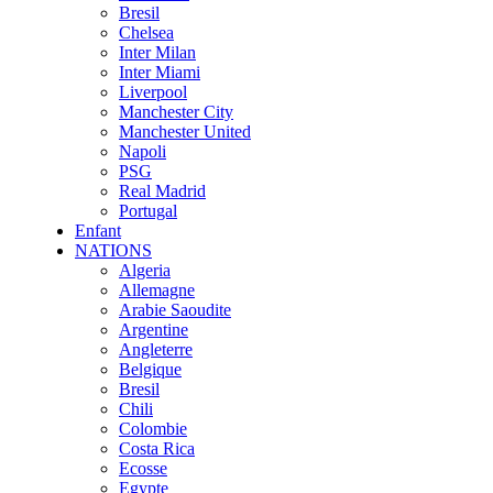
Bresil
Chelsea
Inter Milan
Inter Miami
Liverpool
Manchester City
Manchester United
Napoli
PSG
Real Madrid
Portugal
Enfant
NATIONS
Algeria
Allemagne
Arabie Saoudite
Argentine
Angleterre
Belgique
Bresil
Chili
Colombie
Costa Rica
Ecosse
Egypte