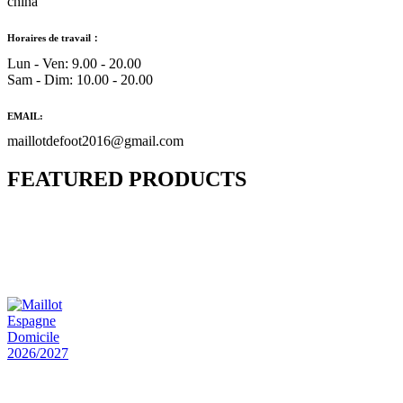
china
Horaires de travail：
Lun - Ven: 9.00 - 20.00
Sam - Dim: 10.00 - 20.00
EMAIL:
maillotdefoot2016@gmail.com
FEATURED PRODUCTS
Maillot Bresil Domicile 2026/2027
€
48.00
Le prix initial était : €48.00.
€
25.90
Le prix
actuel est : €25.90.
Maillot Espagne Domicile 2026/2027