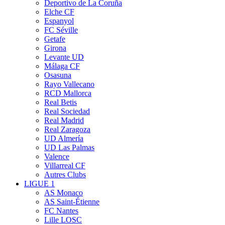
Deportivo de La Coruña
Elche CF
Espanyol
FC Séville
Getafe
Girona
Levante UD
Málaga CF
Osasuna
Rayo Vallecano
RCD Mallorca
Real Betis
Real Sociedad
Real Madrid
Real Zaragoza
UD Almería
UD Las Palmas
Valence
Villarreal CF
Autres Clubs
LIGUE 1
AS Monaco
AS Saint-Étienne
FC Nantes
Lille LOSC