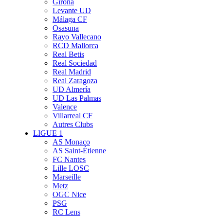
Girona
Levante UD
Málaga CF
Osasuna
Rayo Vallecano
RCD Mallorca
Real Betis
Real Sociedad
Real Madrid
Real Zaragoza
UD Almería
UD Las Palmas
Valence
Villarreal CF
Autres Clubs
LIGUE 1
AS Monaco
AS Saint-Étienne
FC Nantes
Lille LOSC
Marseille
Metz
OGC Nice
PSG
RC Lens