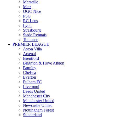
Marseille
Metz
OGC Nice
PSG
RC Lens
Lyon
Strasbourg
Stade Rennais
Toulouse
PREMIER LEAGUE
Aston Villa
Arsenal
Brentford
Brighton & Hove Albion
Burnley
Chelsea
Everton
Fulham FC
Liverpool
Leeds United
Manchester City
Manchester United
Newcastle United
Nottingham Forest
Sunderland