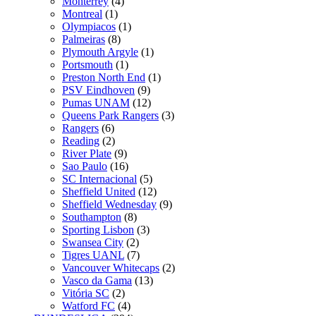
Monterrey
(4)
Montreal
(1)
Olympiacos
(1)
Palmeiras
(8)
Plymouth Argyle
(1)
Portsmouth
(1)
Preston North End
(1)
PSV Eindhoven
(9)
Pumas UNAM
(12)
Queens Park Rangers
(3)
Rangers
(6)
Reading
(2)
River Plate
(9)
Sao Paulo
(16)
SC Internacional
(5)
Sheffield United
(12)
Sheffield Wednesday
(9)
Southampton
(8)
Sporting Lisbon
(3)
Swansea City
(2)
Tigres UANL
(7)
Vancouver Whitecaps
(2)
Vasco da Gama
(13)
Vitória SC
(2)
Watford FC
(4)