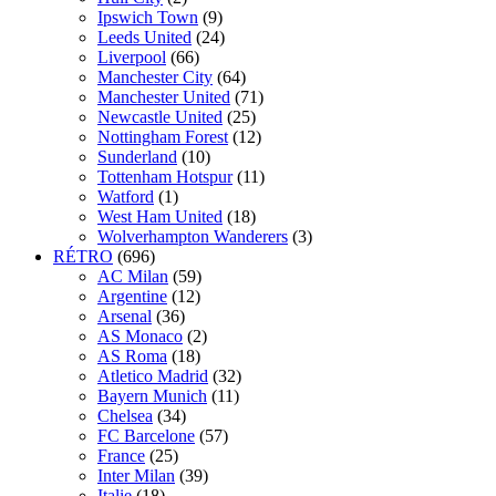
Ipswich Town
(9)
Leeds United
(24)
Liverpool
(66)
Manchester City
(64)
Manchester United
(71)
Newcastle United
(25)
Nottingham Forest
(12)
Sunderland
(10)
Tottenham Hotspur
(11)
Watford
(1)
West Ham United
(18)
Wolverhampton Wanderers
(3)
RÉTRO
(696)
AC Milan
(59)
Argentine
(12)
Arsenal
(36)
AS Monaco
(2)
AS Roma
(18)
Atletico Madrid
(32)
Bayern Munich
(11)
Chelsea
(34)
FC Barcelone
(57)
France
(25)
Inter Milan
(39)
Italie
(18)