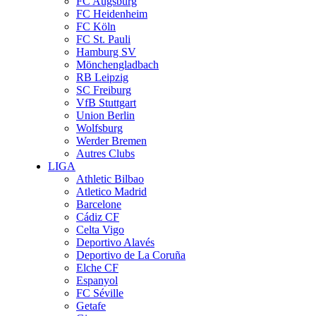
FC Augsburg
FC Heidenheim
FC Köln
FC St. Pauli
Hamburg SV
Mönchengladbach
RB Leipzig
SC Freiburg
VfB Stuttgart
Union Berlin
Wolfsburg
Werder Bremen
Autres Clubs
LIGA
Athletic Bilbao
Atletico Madrid
Barcelone
Cádiz CF
Celta Vigo
Deportivo Alavés
Deportivo de La Coruña
Elche CF
Espanyol
FC Séville
Getafe