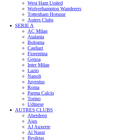
West Ham United
Wolverhampton Wanderers
Tottenham Hotspur
Autres Clubs
SERIE A
AC Milan
Atalanta
Bologna
Cagliari
Fiorentina
Genoa
Inter Milan
Lazio
Napoli
Juventus
Roma
Parma Calcio
Torino
Udinese
AUTRES CLUBS
Aberdeen
Ajax
AJ Auxerre
Al Nassr
Besiktas