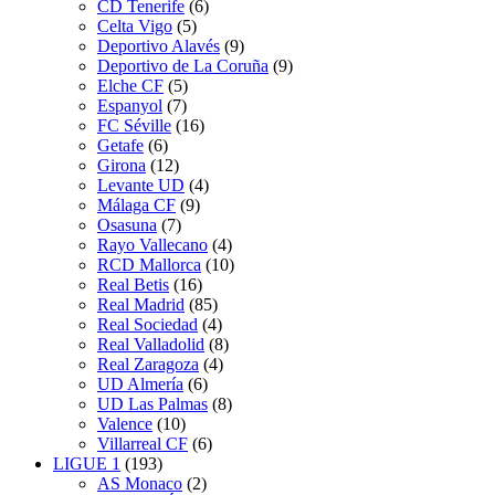
CD Tenerife
(6)
Celta Vigo
(5)
Deportivo Alavés
(9)
Deportivo de La Coruña
(9)
Elche CF
(5)
Espanyol
(7)
FC Séville
(16)
Getafe
(6)
Girona
(12)
Levante UD
(4)
Málaga CF
(9)
Osasuna
(7)
Rayo Vallecano
(4)
RCD Mallorca
(10)
Real Betis
(16)
Real Madrid
(85)
Real Sociedad
(4)
Real Valladolid
(8)
Real Zaragoza
(4)
UD Almería
(6)
UD Las Palmas
(8)
Valence
(10)
Villarreal CF
(6)
LIGUE 1
(193)
AS Monaco
(2)