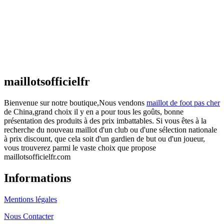
€
48.00
Le prix initial était : €48.00.
€
25.90
Le prix
actuel est : €25.90.
Maillot France Domicile 2026/2027
€
48.00
Le prix initial était : €48.00.
€
25.90
Le prix
actuel est : €25.90.
maillotsofficielfr
Bienvenue sur notre boutique,Nous vendons
maillot de foot pas cher
de China,grand choix il y en a pour tous les goûts, bonne
présentation des produits à des prix imbattables. Si vous êtes à la
recherche du nouveau maillot d'un club ou d'une sélection nationale
à prix discount, que cela soit d'un gardien de but ou d'un joueur,
vous trouverez parmi le vaste choix que propose
maillotsofficielfr.com
Informations
Mentions légales
Nous Contacter