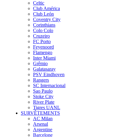
Celtic
Club América
Club León
Coventry City
Corinthians
Colo Colo
Cruzeiro
FC Porto
Feyenoord
Flamengo
Inter Miami
Grêmio
Galatasaray
PSV Eindhoven
Rangers
SC Internacional
Sao Paulo
Stoke City
River Plate
Tigres UANL
SURVÊTEMENTS
AC Milan
Arsenal
Argentine
Barcelone