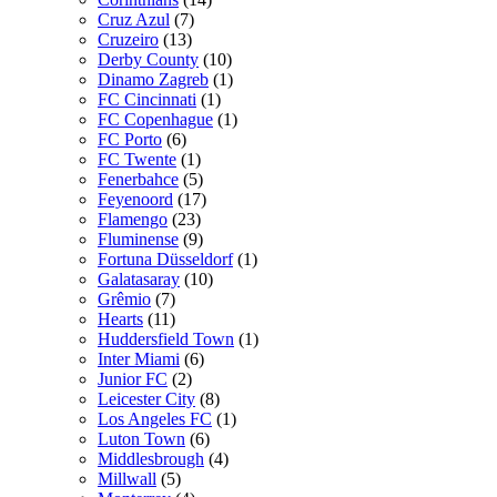
Cruz Azul
(7)
Cruzeiro
(13)
Derby County
(10)
Dinamo Zagreb
(1)
FC Cincinnati
(1)
FC Copenhague
(1)
FC Porto
(6)
FC Twente
(1)
Fenerbahce
(5)
Feyenoord
(17)
Flamengo
(23)
Fluminense
(9)
Fortuna Düsseldorf
(1)
Galatasaray
(10)
Grêmio
(7)
Hearts
(11)
Huddersfield Town
(1)
Inter Miami
(6)
Junior FC
(2)
Leicester City
(8)
Los Angeles FC
(1)
Luton Town
(6)
Middlesbrough
(4)
Millwall
(5)