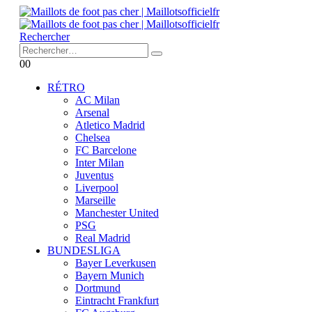
Rechercher
0
0
RÉTRO
AC Milan
Arsenal
Atletico Madrid
Chelsea
FC Barcelone
Inter Milan
Juventus
Liverpool
Marseille
Manchester United
PSG
Real Madrid
BUNDESLIGA
Bayer Leverkusen
Bayern Munich
Dortmund
Eintracht Frankfurt