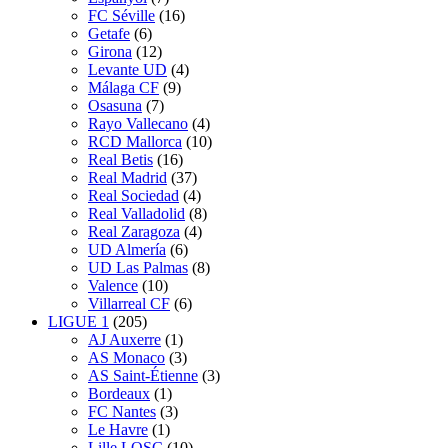
FC Séville
(16)
Getafe
(6)
Girona
(12)
Levante UD
(4)
Málaga CF
(9)
Osasuna
(7)
Rayo Vallecano
(4)
RCD Mallorca
(10)
Real Betis
(16)
Real Madrid
(37)
Real Sociedad
(4)
Real Valladolid
(8)
Real Zaragoza
(4)
UD Almería
(6)
UD Las Palmas
(8)
Valence
(10)
Villarreal CF
(6)
LIGUE 1
(205)
AJ Auxerre
(1)
AS Monaco
(3)
AS Saint-Étienne
(3)
Bordeaux
(1)
FC Nantes
(3)
Le Havre
(1)
Lille LOSC
(10)