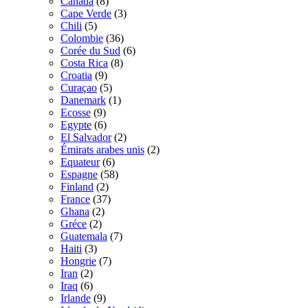
Canada
(8)
Cape Verde
(3)
Chili
(5)
Colombie
(36)
Corée du Sud
(6)
Costa Rica
(8)
Croatia
(9)
Curaçao
(5)
Danemark
(1)
Ecosse
(9)
Egypte
(6)
El Salvador
(2)
Émirats arabes unis
(2)
Equateur
(6)
Espagne
(58)
Finland
(2)
France
(37)
Ghana
(2)
Gréce
(2)
Guatemala
(7)
Haiti
(3)
Hongrie
(7)
Iran
(2)
Iraq
(6)
Irlande
(9)