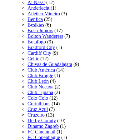
Al Nassr
(12)
Anderlecht
(1)
Atletico Mineiro
(3)
Benfica
(25)
Besiktas
(6)
Boca Juniors
(17)
Bolton Wanderers
(7)
Botafogo
(9)
Bradford City
(1)
Cardiff City
(9)
Celtic
(12)
Chivas de Guadalajara
(9)
Club América
(14)
Club Brugge
(1)
Club León
(4)
Club Necaxa
(2)
Club Tijuana
(2)
Colo Colo
(12)
Corinthians
(14)
Cruz Azul
(7)
Cruzeiro
(13)
Derby County
(10)
Dinamo Zagreb
(1)
FC Cincinnati
(1)
FC Copenhague
(1)