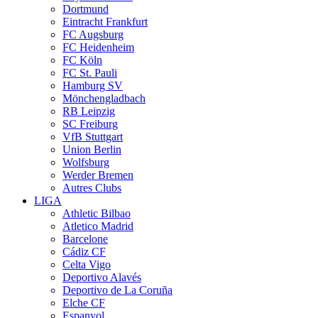
Dortmund
Eintracht Frankfurt
FC Augsburg
FC Heidenheim
FC Köln
FC St. Pauli
Hamburg SV
Mönchengladbach
RB Leipzig
SC Freiburg
VfB Stuttgart
Union Berlin
Wolfsburg
Werder Bremen
Autres Clubs
LIGA
Athletic Bilbao
Atletico Madrid
Barcelone
Cádiz CF
Celta Vigo
Deportivo Alavés
Deportivo de La Coruña
Elche CF
Espanyol