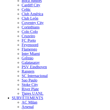
Boca Juniors
Cardiff City
Celtic
Club América
Club León
Coventry City
Corinthians
Colo Colo
Cruzeiro
FC Porto
Feyenoord
Flamengo
Inter Miami
Grêmio
Galatasaray
PSV Eindhoven
Rangers
SC Internacional
Sao Paulo
Stoke City
River Plate
Tigres UANL
SURVÊTEMENTS
AC Milan
Arsenal