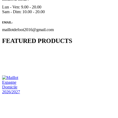
Lun - Ven: 9.00 - 20.00
Sam - Dim: 10.00 - 20.00
EMAIL:
maillotdefoot2016@gmail.com
FEATURED PRODUCTS
Maillot Bresil Domicile 2026/2027
€
48.00
Le prix initial était : €48.00.
€
25.90
Le prix
actuel est : €25.90.
Maillot Espagne Domicile 2026/2027
€
48.00
Le prix initial était : €48.00.
€
25.90
Le prix
actuel est : €25.90.