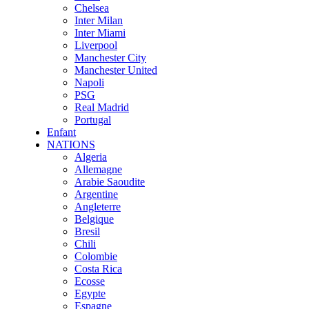
Chelsea
Inter Milan
Inter Miami
Liverpool
Manchester City
Manchester United
Napoli
PSG
Real Madrid
Portugal
Enfant
NATIONS
Algeria
Allemagne
Arabie Saoudite
Argentine
Angleterre
Belgique
Bresil
Chili
Colombie
Costa Rica
Ecosse
Egypte
Espagne