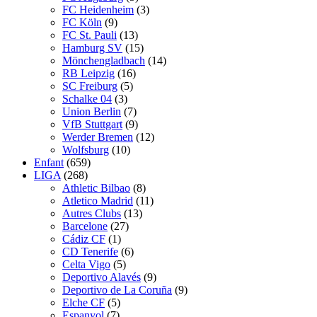
FC Heidenheim
(3)
FC Köln
(9)
FC St. Pauli
(13)
Hamburg SV
(15)
Mönchengladbach
(14)
RB Leipzig
(16)
SC Freiburg
(5)
Schalke 04
(3)
Union Berlin
(7)
VfB Stuttgart
(9)
Werder Bremen
(12)
Wolfsburg
(10)
Enfant
(659)
LIGA
(268)
Athletic Bilbao
(8)
Atletico Madrid
(11)
Autres Clubs
(13)
Barcelone
(27)
Cádiz CF
(1)
CD Tenerife
(6)
Celta Vigo
(5)
Deportivo Alavés
(9)
Deportivo de La Coruña
(9)
Elche CF
(5)
Espanyol
(7)