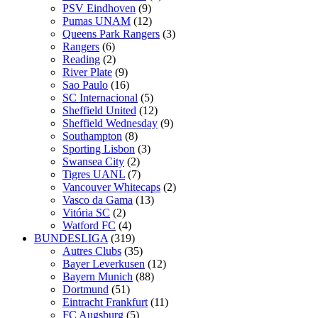
PSV Eindhoven
(9)
Pumas UNAM
(12)
Queens Park Rangers
(3)
Rangers
(6)
Reading
(2)
River Plate
(9)
Sao Paulo
(16)
SC Internacional
(5)
Sheffield United
(12)
Sheffield Wednesday
(9)
Southampton
(8)
Sporting Lisbon
(3)
Swansea City
(2)
Tigres UANL
(7)
Vancouver Whitecaps
(2)
Vasco da Gama
(13)
Vitória SC
(2)
Watford FC
(4)
BUNDESLIGA
(319)
Autres Clubs
(35)
Bayer Leverkusen
(12)
Bayern Munich
(88)
Dortmund
(51)
Eintracht Frankfurt
(11)
FC Augsburg
(5)