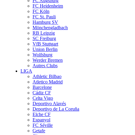
FC Augsburg
FC Heidenheim
FC Köln
FC St. Pauli
Hamburg SV
Mönchengladbach
RB Leipzig
SC Freiburg
VfB Stuttgart
Union Berlin
Wolfsburg
Werder Bremen
Autres Clubs
LIGA
Athletic Bilbao
Atletico Madrid
Barcelone
Cádiz CF
Celta Vigo
Deportivo Alavés
Deportivo de La Coruña
Elche CF
Espanyol
FC Séville
Getafe