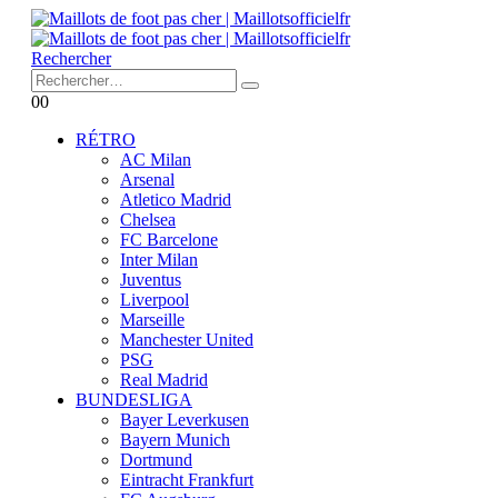
Rechercher
0
0
RÉTRO
AC Milan
Arsenal
Atletico Madrid
Chelsea
FC Barcelone
Inter Milan
Juventus
Liverpool
Marseille
Manchester United
PSG
Real Madrid
BUNDESLIGA
Bayer Leverkusen
Bayern Munich
Dortmund
Eintracht Frankfurt