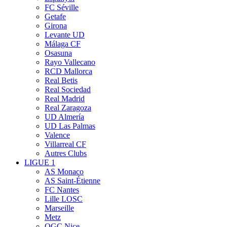
FC Séville
Getafe
Girona
Levante UD
Málaga CF
Osasuna
Rayo Vallecano
RCD Mallorca
Real Betis
Real Sociedad
Real Madrid
Real Zaragoza
UD Almería
UD Las Palmas
Valence
Villarreal CF
Autres Clubs
LIGUE 1
AS Monaco
AS Saint-Étienne
FC Nantes
Lille LOSC
Marseille
Metz
OGC Nice