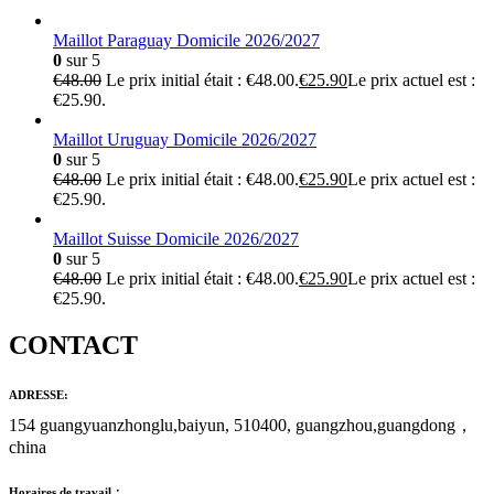
Maillot Paraguay Domicile 2026/2027
0
sur 5
€
48.00
Le prix initial était : €48.00.
€
25.90
Le prix actuel est :
€25.90.
Maillot Uruguay Domicile 2026/2027
0
sur 5
€
48.00
Le prix initial était : €48.00.
€
25.90
Le prix actuel est :
€25.90.
Maillot Suisse Domicile 2026/2027
0
sur 5
€
48.00
Le prix initial était : €48.00.
€
25.90
Le prix actuel est :
€25.90.
CONTACT
ADRESSE:
154 guangyuanzhonglu,baiyun, 510400, guangzhou,guangdong，
china
Horaires de travail：