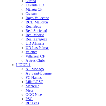
Girona
Levante UD
Málaga CF
Osasuna
Rayo Vallecano
RCD Mallorca
Real Betis
Real Sociedad
Real Madrid
Real Zaragoza
UD Almería
UD Las Palmas
Valence
Villarreal CF
Autres Clubs
LIGUE 1
AS Monaco
AS Saint-Étienne
FC Nantes
Lille LOSC
Marseille
Metz
OGC Nice
PSG
RC Lens