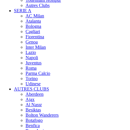
Tottenham Hotspur
Autres Clubs
SERIE A
AC Milan
Atalanta
Bologna
Cagliari
Fiorentina
Genoa
Inter Milan
Lazio
Napoli
Juventus
Roma
Parma Calcio
Torino
Udinese
AUTRES CLUBS
Aberdeen
Ajax
Al Nassr
Besiktas
Bolton Wanderers
Botafogo
Benfica