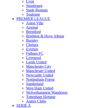
Lyon
Strasbourg
Stade Rennais
Toulouse
PREMIER LEAGUE
Aston Villa
Arsenal
Brentford
Brighton & Hove Albion
Burnley
Chelsea
Everton
Fulham FC
Liverpool
Leeds United
Manchester City
Manchester United
Newcastle United
Nottingham Forest
Sunderland
West Ham United
Wolverhampton Wanderers
Tottenham Hotspur
Autres Clubs
SERIE A