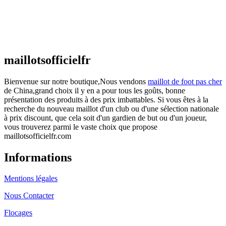
Maillot France Domicile 2026/2027
€
48.00
Le prix initial était : €48.00.
€
25.90
Le prix
actuel est : €25.90.
maillotsofficielfr
Bienvenue sur notre boutique,Nous vendons
maillot de foot pas cher
de China,grand choix il y en a pour tous les goûts, bonne
présentation des produits à des prix imbattables. Si vous êtes à la
recherche du nouveau maillot d'un club ou d'une sélection nationale
à prix discount, que cela soit d'un gardien de but ou d'un joueur,
vous trouverez parmi le vaste choix que propose
maillotsofficielfr.com
Informations
Mentions légales
Nous Contacter
Flocages