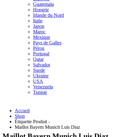
Guatemala
Hongrie
Irlande du Nord
Italie
Japon
Maroc
Mexique
Pays de Galles
Pérou
Portugal
Qatar
Salvador
Suede
Ukraine
USA
Venezuela
Tunisie
Accueil
Shop
Étiquette Produit -
Maillot Bayern Munich Luis Diaz
Maillot Bayern Munich Luis Diaz