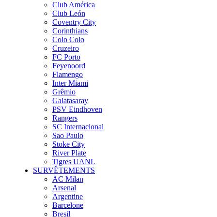
Club América
Club León
Coventry City
Corinthians
Colo Colo
Cruzeiro
FC Porto
Feyenoord
Flamengo
Inter Miami
Grêmio
Galatasaray
PSV Eindhoven
Rangers
SC Internacional
Sao Paulo
Stoke City
River Plate
Tigres UANL
SURVÊTEMENTS
AC Milan
Arsenal
Argentine
Barcelone
Bresil