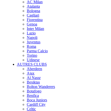
AC Milan
Atalanta
Bologna
Cagliari
Fiorentina
Genoa
Inter Milan
Lazio
Napoli
Juventus
Roma
Parma Calcio
Torino
Udinese
AUTRES CLUBS
Aberdeen
Ajax
Al Nassr
Besiktas
Bolton Wanderers
Botafogo
Benfica
Boca Juniors
Cardiff City
Celtic