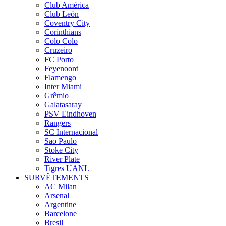
Club América
Club León
Coventry City
Corinthians
Colo Colo
Cruzeiro
FC Porto
Feyenoord
Flamengo
Inter Miami
Grêmio
Galatasaray
PSV Eindhoven
Rangers
SC Internacional
Sao Paulo
Stoke City
River Plate
Tigres UANL
SURVÊTEMENTS
AC Milan
Arsenal
Argentine
Barcelone
Bresil