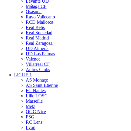
Levante UD
Málaga CF
Osasuna
Rayo Vallecano
RCD Mallorca
Real Betis
Real Sociedad
Real Madrid
Real Zaragoza
UD Almería
UD Las Palmas
Valence
Villarreal CF
Autres Clubs
LIGUE 1
AS Monaco
AS Saint-Étienne
FC Nantes
Lille LOSC
Marseille
Metz
OGC Nice
PSG
RC Lens
Lyon