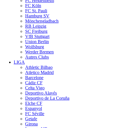
FC Heidenheim
FC Köln
FC St. Pauli
Hamburg SV
Mönchengladbach
RB Leipzig
SC Freiburg
VfB Stuttgart
Union Berlin
Wolfsburg
Werder Bremen
Autres Clubs
LIGA
Athletic Bilbao
Atletico Madrid
Barcelone
Cádiz CF
Celta Vigo
Deportivo Alavés
Deportivo de La Coruña
Elche CF
Espanyol
FC Séville
Getafe
Girona