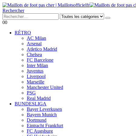
Rechercher
0
0
RÉTRO
AC Milan
Arsenal
Atletico Madrid
Chelsea
FC Barcelone
Inter Milan
Juventus
Liverpool
Marseille
Manchester United
PSG
Real Madrid
BUNDESLIGA
Bayer Leverkusen
Bayern Munich
Dortmund
Eintracht Frankfurt
FC Augsburg