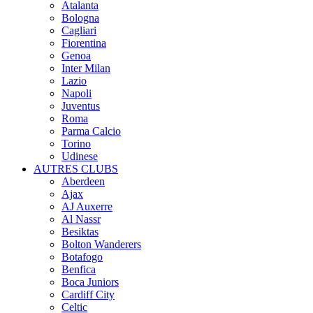
Atalanta
Bologna
Cagliari
Fiorentina
Genoa
Inter Milan
Lazio
Napoli
Juventus
Roma
Parma Calcio
Torino
Udinese
AUTRES CLUBS
Aberdeen
Ajax
AJ Auxerre
Al Nassr
Besiktas
Bolton Wanderers
Botafogo
Benfica
Boca Juniors
Cardiff City
Celtic