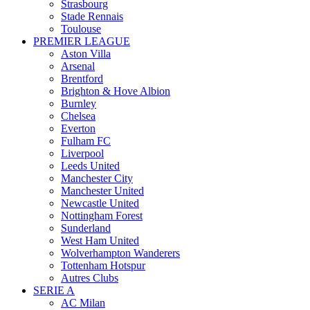
Strasbourg
Stade Rennais
Toulouse
PREMIER LEAGUE
Aston Villa
Arsenal
Brentford
Brighton & Hove Albion
Burnley
Chelsea
Everton
Fulham FC
Liverpool
Leeds United
Manchester City
Manchester United
Newcastle United
Nottingham Forest
Sunderland
West Ham United
Wolverhampton Wanderers
Tottenham Hotspur
Autres Clubs
SERIE A
AC Milan