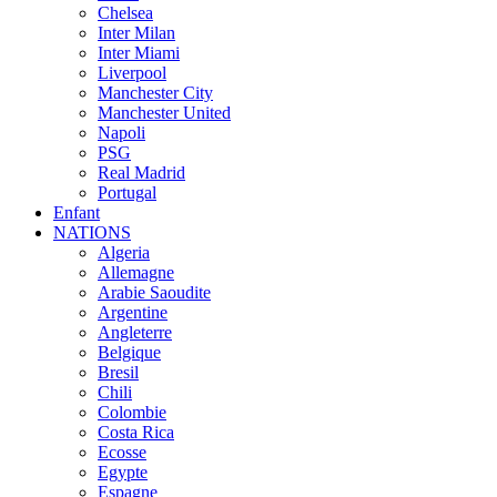
Chelsea
Inter Milan
Inter Miami
Liverpool
Manchester City
Manchester United
Napoli
PSG
Real Madrid
Portugal
Enfant
NATIONS
Algeria
Allemagne
Arabie Saoudite
Argentine
Angleterre
Belgique
Bresil
Chili
Colombie
Costa Rica
Ecosse
Egypte
Espagne