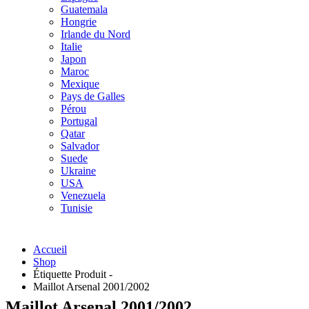
Guatemala
Hongrie
Irlande du Nord
Italie
Japon
Maroc
Mexique
Pays de Galles
Pérou
Portugal
Qatar
Salvador
Suede
Ukraine
USA
Venezuela
Tunisie
Accueil
Shop
Étiquette Produit -
Maillot Arsenal 2001/2002
Maillot Arsenal 2001/2002