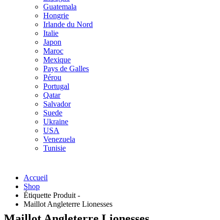
Guatemala
Hongrie
Irlande du Nord
Italie
Japon
Maroc
Mexique
Pays de Galles
Pérou
Portugal
Qatar
Salvador
Suede
Ukraine
USA
Venezuela
Tunisie
Accueil
Shop
Étiquette Produit -
Maillot Angleterre Lionesses
Maillot Angleterre Lionesses