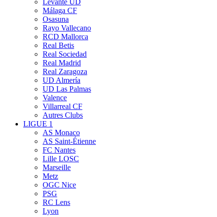
Levante UD
Málaga CF
Osasuna
Rayo Vallecano
RCD Mallorca
Real Betis
Real Sociedad
Real Madrid
Real Zaragoza
UD Almería
UD Las Palmas
Valence
Villarreal CF
Autres Clubs
LIGUE 1
AS Monaco
AS Saint-Étienne
FC Nantes
Lille LOSC
Marseille
Metz
OGC Nice
PSG
RC Lens
Lyon