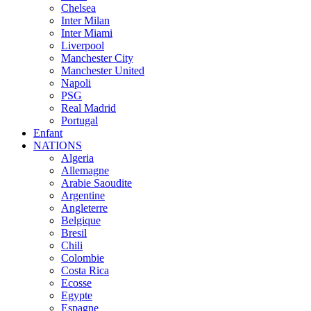
Chelsea
Inter Milan
Inter Miami
Liverpool
Manchester City
Manchester United
Napoli
PSG
Real Madrid
Portugal
Enfant
NATIONS
Algeria
Allemagne
Arabie Saoudite
Argentine
Angleterre
Belgique
Bresil
Chili
Colombie
Costa Rica
Ecosse
Egypte
Espagne