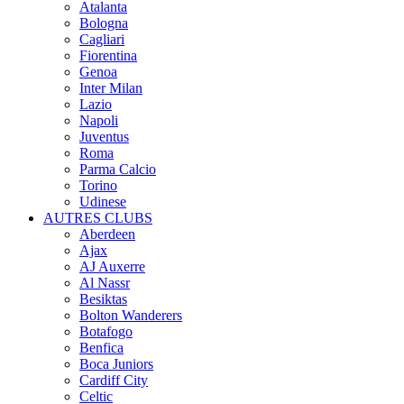
Atalanta
Bologna
Cagliari
Fiorentina
Genoa
Inter Milan
Lazio
Napoli
Juventus
Roma
Parma Calcio
Torino
Udinese
AUTRES CLUBS
Aberdeen
Ajax
AJ Auxerre
Al Nassr
Besiktas
Bolton Wanderers
Botafogo
Benfica
Boca Juniors
Cardiff City
Celtic