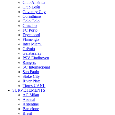
Club América
Club León
Coventry City
Corinthians
Colo Colo
Cruzeiro
FC Porto
Feyenoord
Flamengo
Inter Miami
Grêmio
Galatasaray
PSV Eindhoven
Rangers
SC Internacional
Sao Paulo
Stoke City
River Plate
Tigres UANL
SURVÊTEMENTS
AC Milan
Arsenal
Argentine
Barcelone
Bresil