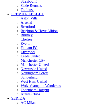
Strasbourg
Stade Rennais
Toulouse
PREMIER LEAGUE
Aston Villa
Arsenal
Brentford
Brighton & Hove Albion
Burnley
Chelsea
Everton
Fulham FC
Liverpool
Leeds United
Manchester City
Manchester United
Newcastle United
Nottingham Forest
Sunderland
West Ham United
Wolverhampton Wanderers
Tottenham Hotspur
Autres Clubs
SERIE A
AC Milan