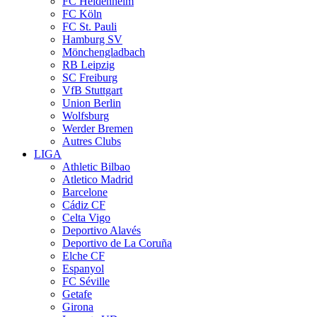
FC Heidenheim
FC Köln
FC St. Pauli
Hamburg SV
Mönchengladbach
RB Leipzig
SC Freiburg
VfB Stuttgart
Union Berlin
Wolfsburg
Werder Bremen
Autres Clubs
LIGA
Athletic Bilbao
Atletico Madrid
Barcelone
Cádiz CF
Celta Vigo
Deportivo Alavés
Deportivo de La Coruña
Elche CF
Espanyol
FC Séville
Getafe
Girona