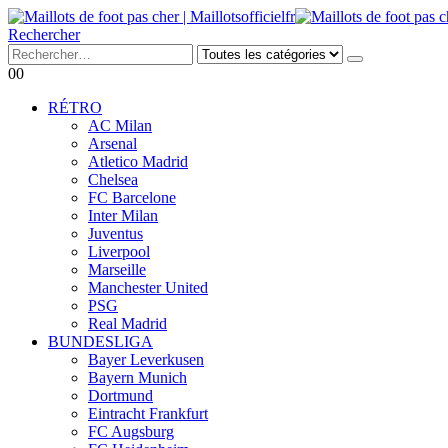
Rechercher
0
0
RÉTRO
AC Milan
Arsenal
Atletico Madrid
Chelsea
FC Barcelone
Inter Milan
Juventus
Liverpool
Marseille
Manchester United
PSG
Real Madrid
BUNDESLIGA
Bayer Leverkusen
Bayern Munich
Dortmund
Eintracht Frankfurt
FC Augsburg