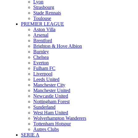
Lyon
Strasbourg
Stade Rennais
Toulouse
PREMIER LEAGUE
Aston Villa
Arsenal
Brentford
Brighton & Hove Albion
Burnley
Chelsea
Everton
Fulham FC
Liverpool
Leeds United
Manchester City
Manchester United
Newcastle United
Nottingham Forest
Sunderland
West Ham United
Wolverhampton Wanderers
Tottenham Hotspur
Autres Clubs
SERIE A