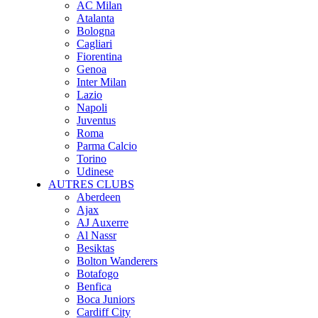
AC Milan
Atalanta
Bologna
Cagliari
Fiorentina
Genoa
Inter Milan
Lazio
Napoli
Juventus
Roma
Parma Calcio
Torino
Udinese
AUTRES CLUBS
Aberdeen
Ajax
AJ Auxerre
Al Nassr
Besiktas
Bolton Wanderers
Botafogo
Benfica
Boca Juniors
Cardiff City