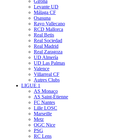
Girona
Levante UD
Málaga CF
Osasuna
Rayo Vallecano
RCD Mallorca
Real Betis
Real Sociedad
Real Madrid
Real Zaragoza
UD Almería
UD Las Palmas
Valence
Villarreal CF
Autres Clubs
LIGUE 1
AS Monaco
AS Saint-Étienne
FC Nantes
Lille LOSC
Marseille
Metz
OGC Nice
PSG
RC Lens