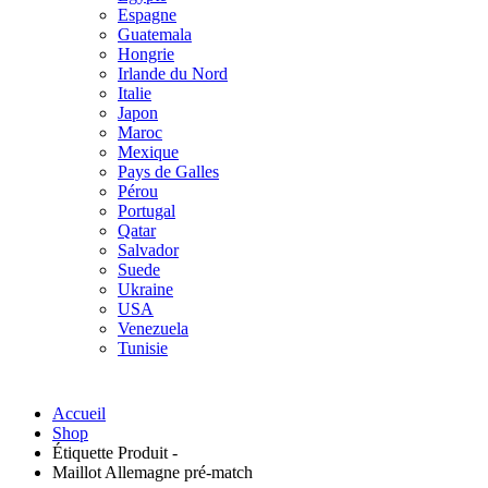
Espagne
Guatemala
Hongrie
Irlande du Nord
Italie
Japon
Maroc
Mexique
Pays de Galles
Pérou
Portugal
Qatar
Salvador
Suede
Ukraine
USA
Venezuela
Tunisie
Accueil
Shop
Étiquette Produit -
Maillot Allemagne pré-match