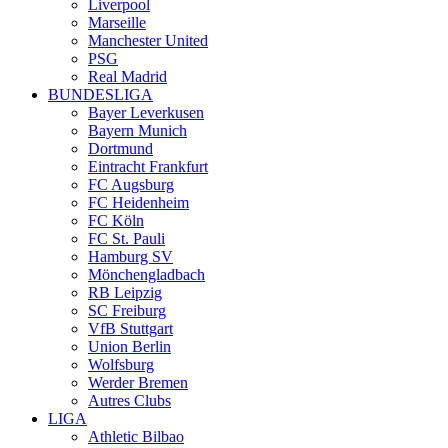
Liverpool
Marseille
Manchester United
PSG
Real Madrid
BUNDESLIGA
Bayer Leverkusen
Bayern Munich
Dortmund
Eintracht Frankfurt
FC Augsburg
FC Heidenheim
FC Köln
FC St. Pauli
Hamburg SV
Mönchengladbach
RB Leipzig
SC Freiburg
VfB Stuttgart
Union Berlin
Wolfsburg
Werder Bremen
Autres Clubs
LIGA
Athletic Bilbao