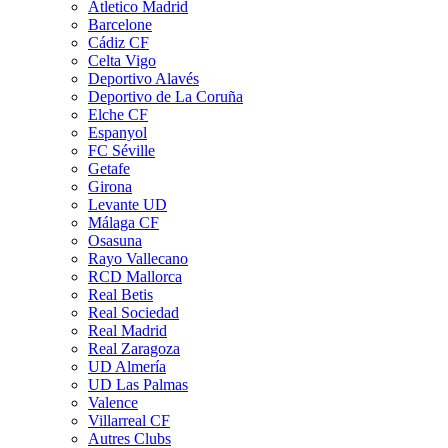
Atletico Madrid
Barcelone
Cádiz CF
Celta Vigo
Deportivo Alavés
Deportivo de La Coruña
Elche CF
Espanyol
FC Séville
Getafe
Girona
Levante UD
Málaga CF
Osasuna
Rayo Vallecano
RCD Mallorca
Real Betis
Real Sociedad
Real Madrid
Real Zaragoza
UD Almería
UD Las Palmas
Valence
Villarreal CF
Autres Clubs