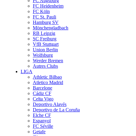
FC Augsburg
FC Heidenheim
FC Köln
FC St. Pauli
Hamburg SV
Mönchengladbach
RB Leipzig
SC Freiburg
VfB Stuttgart
Union Berlin
Wolfsburg
Werder Bremen
Autres Clubs
LIGA
Athletic Bilbao
Atletico Madrid
Barcelone
Cádiz CF
Celta Vigo
Deportivo Alavés
Deportivo de La Coruña
Elche CF
Espanyol
FC Séville
Getafe