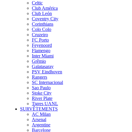
Celtic
Club América
Club León
Coventry City
Corinthians
Colo Colo
Cruzeiro
FC Porto
Feyenoord
Flamengo
Inter Miami
Grêmio
Galatasaray
PSV Eindhoven
Rangers
SC Internacional
Sao Paulo
Stoke City
River Plate
Tigres UANL
SURVÊTEMENTS
AC Milan
Arsenal
Argentine
Barcelone