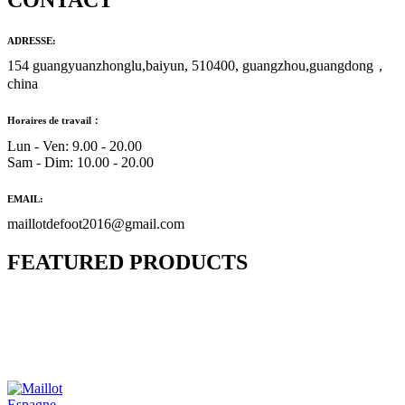
CONTACT
ADRESSE:
154 guangyuanzhonglu,baiyun, 510400, guangzhou,guangdong，
china
Horaires de travail：
Lun - Ven: 9.00 - 20.00
Sam - Dim: 10.00 - 20.00
EMAIL:
maillotdefoot2016@gmail.com
FEATURED PRODUCTS
Maillot Bresil Domicile 2026/2027
€
48.00
Le prix initial était : €48.00.
€
25.90
Le prix
actuel est : €25.90.