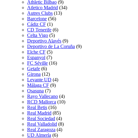
Athletic Bilbao
(9)
Atletico Madrid
(34)
Autres Clubs
(13)
Barcelone
(56)
Cádiz CF
(1)
CD Tenerife
(6)
Celta Vigo
(5)
Deportivo Alavés
(9)
Deportivo de La Coruña
(9)
Elche CF
(5)
Espanyol
(7)
FC Séville
(16)
Getafe
(6)
Girona
(12)
Levante UD
(4)
Málaga CF
(9)
Osasuna
(7)
Rayo Vallecano
(4)
RCD Mallorca
(10)
Real Betis
(16)
Real Madrid
(85)
Real Sociedad
(4)
Real Valladolid
(8)
Real Zaragoza
(4)
UD Almería
(6)