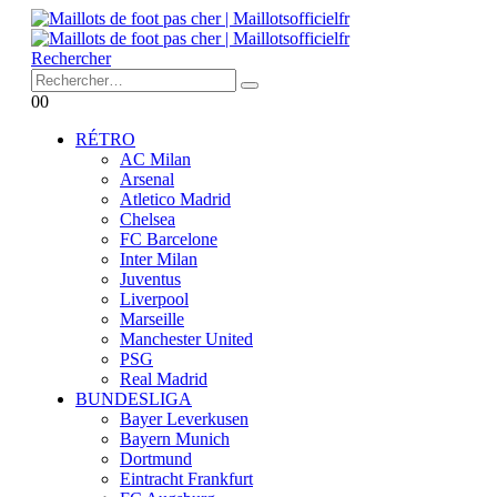
Rechercher
0
0
RÉTRO
AC Milan
Arsenal
Atletico Madrid
Chelsea
FC Barcelone
Inter Milan
Juventus
Liverpool
Marseille
Manchester United
PSG
Real Madrid
BUNDESLIGA
Bayer Leverkusen
Bayern Munich
Dortmund
Eintracht Frankfurt