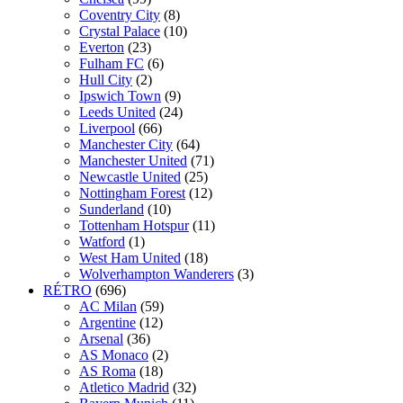
Coventry City
(8)
Crystal Palace
(10)
Everton
(23)
Fulham FC
(6)
Hull City
(2)
Ipswich Town
(9)
Leeds United
(24)
Liverpool
(66)
Manchester City
(64)
Manchester United
(71)
Newcastle United
(25)
Nottingham Forest
(12)
Sunderland
(10)
Tottenham Hotspur
(11)
Watford
(1)
West Ham United
(18)
Wolverhampton Wanderers
(3)
RÉTRO
(696)
AC Milan
(59)
Argentine
(12)
Arsenal
(36)
AS Monaco
(2)
AS Roma
(18)
Atletico Madrid
(32)