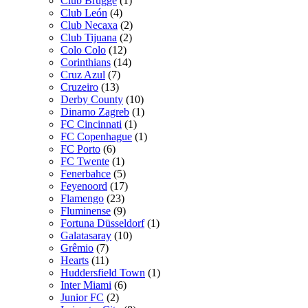
Club Brugge
(1)
Club León
(4)
Club Necaxa
(2)
Club Tijuana
(2)
Colo Colo
(12)
Corinthians
(14)
Cruz Azul
(7)
Cruzeiro
(13)
Derby County
(10)
Dinamo Zagreb
(1)
FC Cincinnati
(1)
FC Copenhague
(1)
FC Porto
(6)
FC Twente
(1)
Fenerbahce
(5)
Feyenoord
(17)
Flamengo
(23)
Fluminense
(9)
Fortuna Düsseldorf
(1)
Galatasaray
(10)
Grêmio
(7)
Hearts
(11)
Huddersfield Town
(1)
Inter Miami
(6)
Junior FC
(2)