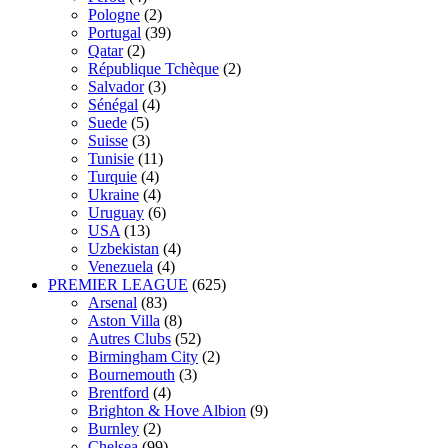
Pologne
(2)
Portugal
(39)
Qatar
(2)
République Tchèque
(2)
Salvador
(3)
Sénégal
(4)
Suede
(5)
Suisse
(3)
Tunisie
(11)
Turquie
(4)
Ukraine
(4)
Uruguay
(6)
USA
(13)
Uzbekistan
(4)
Venezuela
(4)
PREMIER LEAGUE
(625)
Arsenal
(83)
Aston Villa
(8)
Autres Clubs
(52)
Birmingham City
(2)
Bournemouth
(3)
Brentford
(4)
Brighton & Hove Albion
(9)
Burnley
(2)
Chelsea
(99)