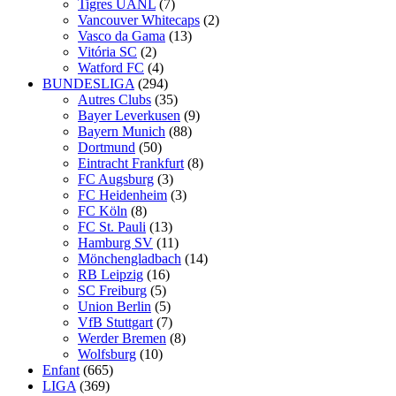
Tigres UANL
(7)
Vancouver Whitecaps
(2)
Vasco da Gama
(13)
Vitória SC
(2)
Watford FC
(4)
BUNDESLIGA
(294)
Autres Clubs
(35)
Bayer Leverkusen
(9)
Bayern Munich
(88)
Dortmund
(50)
Eintracht Frankfurt
(8)
FC Augsburg
(3)
FC Heidenheim
(3)
FC Köln
(8)
FC St. Pauli
(13)
Hamburg SV
(11)
Mönchengladbach
(14)
RB Leipzig
(16)
SC Freiburg
(5)
Union Berlin
(5)
VfB Stuttgart
(7)
Werder Bremen
(8)
Wolfsburg
(10)
Enfant
(665)
LIGA
(369)