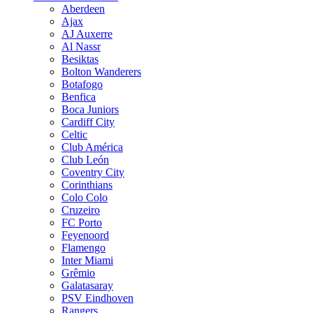
Aberdeen
Ajax
AJ Auxerre
Al Nassr
Besiktas
Bolton Wanderers
Botafogo
Benfica
Boca Juniors
Cardiff City
Celtic
Club América
Club León
Coventry City
Corinthians
Colo Colo
Cruzeiro
FC Porto
Feyenoord
Flamengo
Inter Miami
Grêmio
Galatasaray
PSV Eindhoven
Rangers