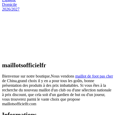
Maillot Espagne Domicile 2026/2027
€
48.00
Le prix initial était : €48.00.
€
25.90
Le prix
actuel est : €25.90.
Maillot France Domicile 2026/2027
€
48.00
Le prix initial était : €48.00.
€
25.90
Le prix
actuel est : €25.90.
maillotsofficielfr
Bienvenue sur notre boutique,Nous vendons
maillot de foot pas cher
de China,grand choix il y en a pour tous les goûts, bonne
présentation des produits à des prix imbattables. Si vous êtes à la
recherche du nouveau maillot d'un club ou d'une sélection nationale
à prix discount, que cela soit d'un gardien de but ou d'un joueur,
vous trouverez parmi le vaste choix que propose
maillotsofficielfr.com
Informations