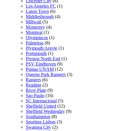
Leicester City
(8)
Los Angeles FC
(1)
Luton Town
(6)
Middlesbrough
(4)
Millwall
(5)
Monterrey
(4)
Montreal
(1)
Olympiacos
(1)
Palmeiras
(8)
Plymouth Argyle
(1)
Portsmouth
(1)
Preston North End
(1)
PSV Eindhoven
(9)
Pumas UNAM
(12)
Queens Park Rangers
(3)
Rangers
(6)
Reading
(2)
River Plate
(9)
Sao Paulo
(16)
SC Internacional
(5)
Sheffield United
(12)
Sheffield Wednesday
(9)
Southampton
(8)
Sporting Lisbon
(3)
Swansea City
(2)