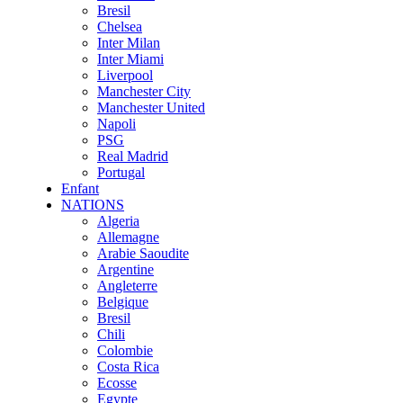
Bresil
Chelsea
Inter Milan
Inter Miami
Liverpool
Manchester City
Manchester United
Napoli
PSG
Real Madrid
Portugal
Enfant
NATIONS
Algeria
Allemagne
Arabie Saoudite
Argentine
Angleterre
Belgique
Bresil
Chili
Colombie
Costa Rica
Ecosse
Egypte