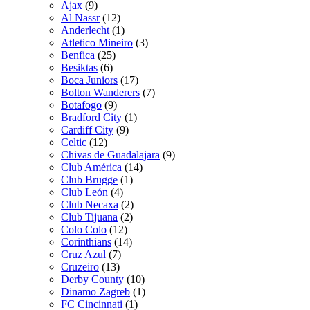
Ajax
(9)
Al Nassr
(12)
Anderlecht
(1)
Atletico Mineiro
(3)
Benfica
(25)
Besiktas
(6)
Boca Juniors
(17)
Bolton Wanderers
(7)
Botafogo
(9)
Bradford City
(1)
Cardiff City
(9)
Celtic
(12)
Chivas de Guadalajara
(9)
Club América
(14)
Club Brugge
(1)
Club León
(4)
Club Necaxa
(2)
Club Tijuana
(2)
Colo Colo
(12)
Corinthians
(14)
Cruz Azul
(7)
Cruzeiro
(13)
Derby County
(10)
Dinamo Zagreb
(1)
FC Cincinnati
(1)