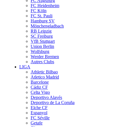
FC Augsburg
FC Heidenheim
FC Köln
FC St. Pauli
Hamburg SV
Mönchengladbach
RB Leipzig
SC Freiburg
VfB Stuttgart
Union Berlin
Wolfsburg
Werder Bremen
Autres Clubs
LIGA
Athletic Bilbao
Atletico Madrid
Barcelone
Cádiz CF
Celta Vigo
Deportivo Alavés
Deportivo de La Coruña
Elche CF
Espanyol
FC Séville
Getafe