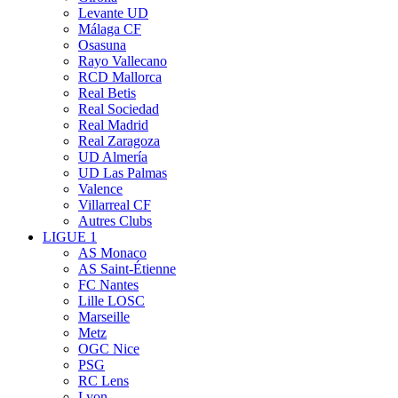
Levante UD
Málaga CF
Osasuna
Rayo Vallecano
RCD Mallorca
Real Betis
Real Sociedad
Real Madrid
Real Zaragoza
UD Almería
UD Las Palmas
Valence
Villarreal CF
Autres Clubs
LIGUE 1
AS Monaco
AS Saint-Étienne
FC Nantes
Lille LOSC
Marseille
Metz
OGC Nice
PSG
RC Lens
Lyon