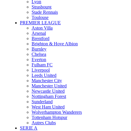
Lyon
Strasbourg
Stade Rennais
Toulouse
PREMIER LEAGUE
Aston Villa
Arsenal
Brentford
Brighton & Hove Albion
Burnley
Chelsea
Everton
Fulham FC
Liverpool
Leeds United
Manchester City
Manchester United
Newcastle United
Nottingham Forest
Sunderland
West Ham United
Wolverhampton Wanderers
Tottenham Hotspur
Autres Clubs
SERIE A