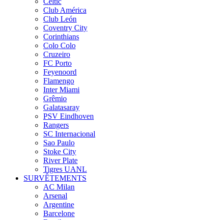
Celtic
Club América
Club León
Coventry City
Corinthians
Colo Colo
Cruzeiro
FC Porto
Feyenoord
Flamengo
Inter Miami
Grêmio
Galatasaray
PSV Eindhoven
Rangers
SC Internacional
Sao Paulo
Stoke City
River Plate
Tigres UANL
SURVÊTEMENTS
AC Milan
Arsenal
Argentine
Barcelone