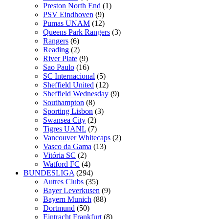
Preston North End
(1)
PSV Eindhoven
(9)
Pumas UNAM
(12)
Queens Park Rangers
(3)
Rangers
(6)
Reading
(2)
River Plate
(9)
Sao Paulo
(16)
SC Internacional
(5)
Sheffield United
(12)
Sheffield Wednesday
(9)
Southampton
(8)
Sporting Lisbon
(3)
Swansea City
(2)
Tigres UANL
(7)
Vancouver Whitecaps
(2)
Vasco da Gama
(13)
Vitória SC
(2)
Watford FC
(4)
BUNDESLIGA
(294)
Autres Clubs
(35)
Bayer Leverkusen
(9)
Bayern Munich
(88)
Dortmund
(50)
Eintracht Frankfurt
(8)