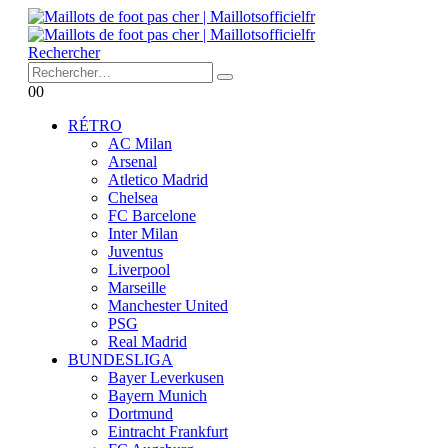
Rechercher
0
0
RÉTRO
AC Milan
Arsenal
Atletico Madrid
Chelsea
FC Barcelone
Inter Milan
Juventus
Liverpool
Marseille
Manchester United
PSG
Real Madrid
BUNDESLIGA
Bayer Leverkusen
Bayern Munich
Dortmund
Eintracht Frankfurt