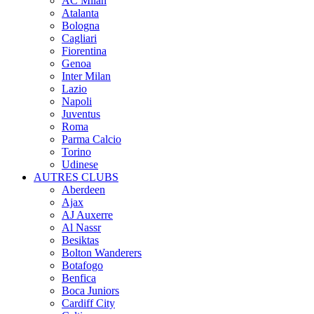
AC Milan
Atalanta
Bologna
Cagliari
Fiorentina
Genoa
Inter Milan
Lazio
Napoli
Juventus
Roma
Parma Calcio
Torino
Udinese
AUTRES CLUBS
Aberdeen
Ajax
AJ Auxerre
Al Nassr
Besiktas
Bolton Wanderers
Botafogo
Benfica
Boca Juniors
Cardiff City