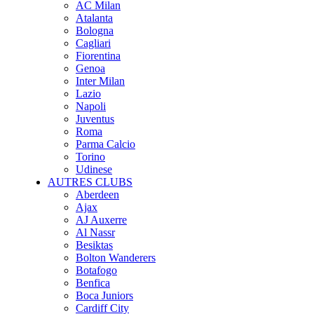
AC Milan
Atalanta
Bologna
Cagliari
Fiorentina
Genoa
Inter Milan
Lazio
Napoli
Juventus
Roma
Parma Calcio
Torino
Udinese
AUTRES CLUBS
Aberdeen
Ajax
AJ Auxerre
Al Nassr
Besiktas
Bolton Wanderers
Botafogo
Benfica
Boca Juniors
Cardiff City