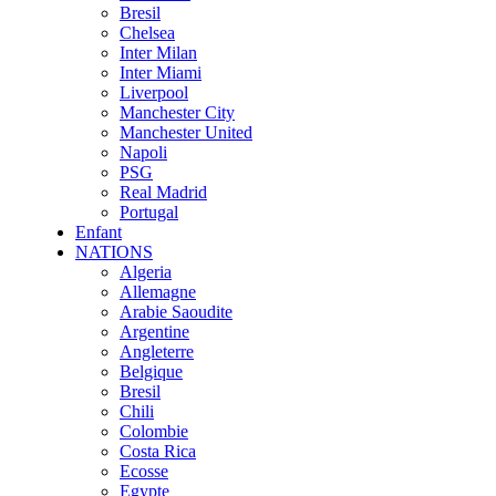
Bresil
Chelsea
Inter Milan
Inter Miami
Liverpool
Manchester City
Manchester United
Napoli
PSG
Real Madrid
Portugal
Enfant
NATIONS
Algeria
Allemagne
Arabie Saoudite
Argentine
Angleterre
Belgique
Bresil
Chili
Colombie
Costa Rica
Ecosse
Egypte