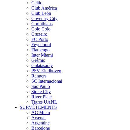
Celtic
Club América
Club León
Coventry City
Corinthians
Colo Colo
Cruzeiro
FC Porto
Feyenoord
Flamengo
Inter Miami
Grêmio
Galatasaray
PSV Eindhoven
Rangers
SC Internacional
Sao Paulo
Stoke City
River Plate
Tigres UANL
SURVÊTEMENTS
AC Milan
Arsenal
Argentine
Barcelone