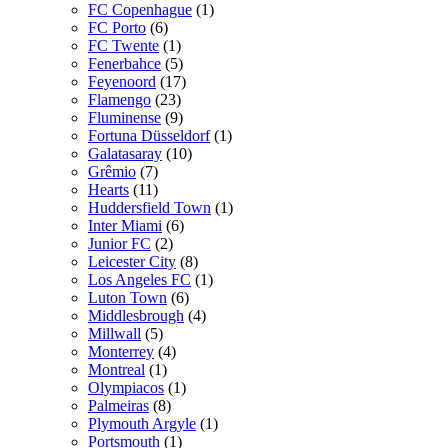
FC Copenhague
(1)
FC Porto
(6)
FC Twente
(1)
Fenerbahce
(5)
Feyenoord
(17)
Flamengo
(23)
Fluminense
(9)
Fortuna Düsseldorf
(1)
Galatasaray
(10)
Grêmio
(7)
Hearts
(11)
Huddersfield Town
(1)
Inter Miami
(6)
Junior FC
(2)
Leicester City
(8)
Los Angeles FC
(1)
Luton Town
(6)
Middlesbrough
(4)
Millwall
(5)
Monterrey
(4)
Montreal
(1)
Olympiacos
(1)
Palmeiras
(8)
Plymouth Argyle
(1)
Portsmouth
(1)