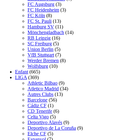
FC Augsburg
(3)
FC Heidenheim
(3)
FC Köln
(8)
FC St. Pauli
(13)
Hamburg SV
(11)
Mönchengladbach
(14)
RB Leipzig
(16)
SC Freiburg
(5)
Union Berlin
(5)
VfB Stuttgart
(7)
Werder Bremen
(8)
Wolfsburg
(10)
Enfant
(665)
LIGA
(369)
Athletic Bilbao
(9)
Atletico Madrid
(34)
Autres Clubs
(13)
Barcelone
(56)
Cádiz CF
(1)
CD Tenerife
(6)
Celta Vigo
(5)
Deportivo Alavés
(9)
Deportivo de La Coruña
(9)
Elche CF
(5)
Espanyol
(7)