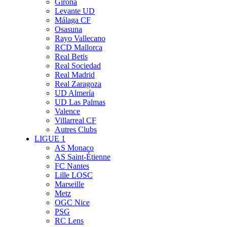
Girona
Levante UD
Málaga CF
Osasuna
Rayo Vallecano
RCD Mallorca
Real Betis
Real Sociedad
Real Madrid
Real Zaragoza
UD Almería
UD Las Palmas
Valence
Villarreal CF
Autres Clubs
LIGUE 1
AS Monaco
AS Saint-Étienne
FC Nantes
Lille LOSC
Marseille
Metz
OGC Nice
PSG
RC Lens