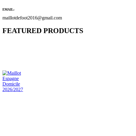
EMAIL:
maillotdefoot2016@gmail.com
FEATURED PRODUCTS
Maillot Bresil Domicile 2026/2027
€
48.00
Le prix initial était : €48.00.
€
25.90
Le prix
actuel est : €25.90.
Maillot Espagne Domicile 2026/2027
€
48.00
Le prix initial était : €48.00.
€
25.90
Le prix
actuel est : €25.90.
Maillot France Domicile 2026/2027