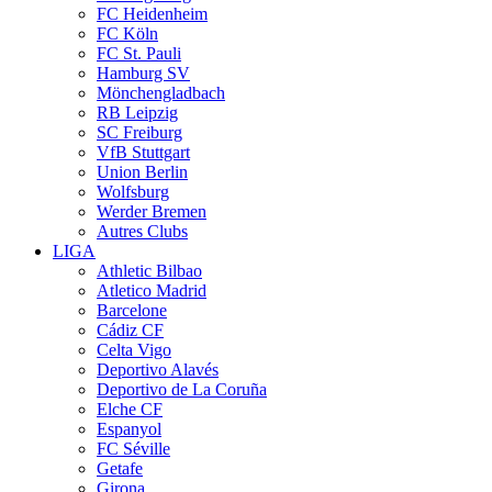
FC Heidenheim
FC Köln
FC St. Pauli
Hamburg SV
Mönchengladbach
RB Leipzig
SC Freiburg
VfB Stuttgart
Union Berlin
Wolfsburg
Werder Bremen
Autres Clubs
LIGA
Athletic Bilbao
Atletico Madrid
Barcelone
Cádiz CF
Celta Vigo
Deportivo Alavés
Deportivo de La Coruña
Elche CF
Espanyol
FC Séville
Getafe
Girona