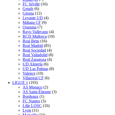
FC Séville
(16)
Getafe
(6)
Girona
(12)
Levante UD
(4)
Málaga CF
(9)
Osasuna
(7)
Rayo Vallecano
(4)
RCD Mallorca
(10)
Real Betis
(16)
Real Madrid
(85)
Real Sociedad
(4)
Real Valladolid
(8)
Real Zaragoza
(4)
UD Almería
(6)
UD Las Palmas
(8)
Valence
(10)
Villarreal CF
(6)
LIGUE 1
(193)
AS Monaco
(2)
AS Saint-Étienne
(3)
Bordeaux
(1)
FC Nantes
(3)
Lille LOSC
(10)
Lyon
(11)
Marseille
(34)