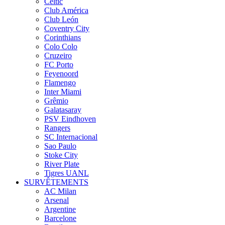
Celtic
Club América
Club León
Coventry City
Corinthians
Colo Colo
Cruzeiro
FC Porto
Feyenoord
Flamengo
Inter Miami
Grêmio
Galatasaray
PSV Eindhoven
Rangers
SC Internacional
Sao Paulo
Stoke City
River Plate
Tigres UANL
SURVÊTEMENTS
AC Milan
Arsenal
Argentine
Barcelone