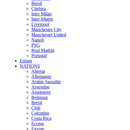
Bresil
Chelsea
Inter Milan
Inter Miami
Liverpool
Manchester City
Manchester United
Napoli
PSG
Real Madrid
Portugal
Enfant
NATIONS
Algeria
Allemagne
Arabie Saoudite
Argentine
Angleterre
Belgique
Bresil
Chili
Colombie
Costa Rica
Ecosse
Egypte