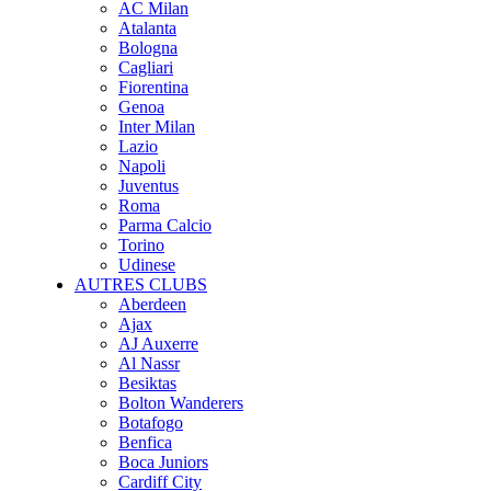
AC Milan
Atalanta
Bologna
Cagliari
Fiorentina
Genoa
Inter Milan
Lazio
Napoli
Juventus
Roma
Parma Calcio
Torino
Udinese
AUTRES CLUBS
Aberdeen
Ajax
AJ Auxerre
Al Nassr
Besiktas
Bolton Wanderers
Botafogo
Benfica
Boca Juniors
Cardiff City