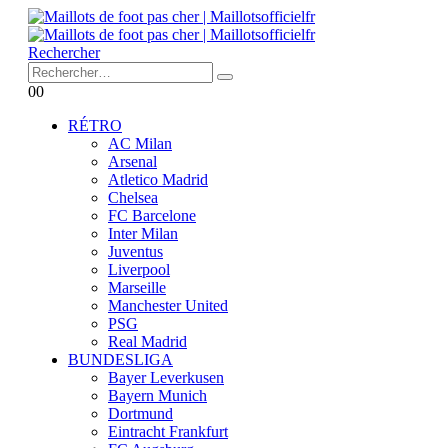
Rechercher
0
0
RÉTRO
AC Milan
Arsenal
Atletico Madrid
Chelsea
FC Barcelone
Inter Milan
Juventus
Liverpool
Marseille
Manchester United
PSG
Real Madrid
BUNDESLIGA
Bayer Leverkusen
Bayern Munich
Dortmund
Eintracht Frankfurt