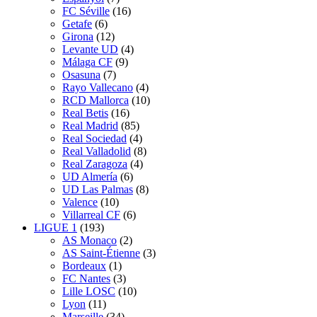
FC Séville
(16)
Getafe
(6)
Girona
(12)
Levante UD
(4)
Málaga CF
(9)
Osasuna
(7)
Rayo Vallecano
(4)
RCD Mallorca
(10)
Real Betis
(16)
Real Madrid
(85)
Real Sociedad
(4)
Real Valladolid
(8)
Real Zaragoza
(4)
UD Almería
(6)
UD Las Palmas
(8)
Valence
(10)
Villarreal CF
(6)
LIGUE 1
(193)
AS Monaco
(2)
AS Saint-Étienne
(3)
Bordeaux
(1)
FC Nantes
(3)
Lille LOSC
(10)
Lyon
(11)
Marseille
(34)