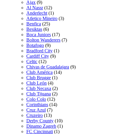
Ajax
(9)
Al Nassr
(12)
Anderlecht
(1)
Atletico Mineiro
(3)
Benfica
(25)
Besiktas
(6)
Boca Juniors
(17)
Bolton Wanderers
(7)
Botafogo
(9)
Bradford City
(1)
Cardiff City
(9)
Celtic
(12)
Chivas de Guadalajara
(9)
Club América
(14)
Club Brugge
(1)
Club León
(4)
Club Necaxa
(2)
Club Tijuana
(2)
Colo Colo
(12)
Corinthians
(14)
Cruz Azul
(7)
Cruzeiro
(13)
Derby County
(10)
Dinamo Zagreb
(1)
FC Cincinnati
(1)