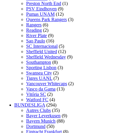
Preston North End
(1)
PSV Eindhoven
(9)
Pumas UNAM
(12)
Queens Park Rangers
(3)
Rangers
(6)
Reading
(2)
River Plate
(9)
Sao Paulo
(16)
SC Internacional
(5)
Sheffield United
(12)
Sheffield Wednesday
(9)
Southampton
(8)
Sporting Lisbon
(3)
Swansea City
(2)
Tigres UANL
(7)
Vancouver Whitecaps
(2)
Vasco da Gama
(13)
Vitória SC
(2)
Watford FC
(4)
BUNDESLIGA
(294)
Autres Clubs
(35)
Bayer Leverkusen
(9)
Bayern Munich
(88)
Dortmund
(50)
Eintracht Frankfurt
(8)