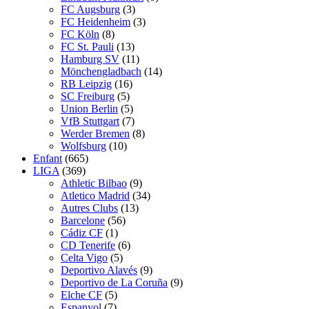
FC Augsburg
(3)
FC Heidenheim
(3)
FC Köln
(8)
FC St. Pauli
(13)
Hamburg SV
(11)
Mönchengladbach
(14)
RB Leipzig
(16)
SC Freiburg
(5)
Union Berlin
(5)
VfB Stuttgart
(7)
Werder Bremen
(8)
Wolfsburg
(10)
Enfant
(665)
LIGA
(369)
Athletic Bilbao
(9)
Atletico Madrid
(34)
Autres Clubs
(13)
Barcelone
(56)
Cádiz CF
(1)
CD Tenerife
(6)
Celta Vigo
(5)
Deportivo Alavés
(9)
Deportivo de La Coruña
(9)
Elche CF
(5)
Espanyol
(7)