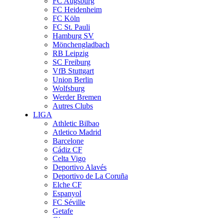
FC Augsburg
FC Heidenheim
FC Köln
FC St. Pauli
Hamburg SV
Mönchengladbach
RB Leipzig
SC Freiburg
VfB Stuttgart
Union Berlin
Wolfsburg
Werder Bremen
Autres Clubs
LIGA
Athletic Bilbao
Atletico Madrid
Barcelone
Cádiz CF
Celta Vigo
Deportivo Alavés
Deportivo de La Coruña
Elche CF
Espanyol
FC Séville
Getafe