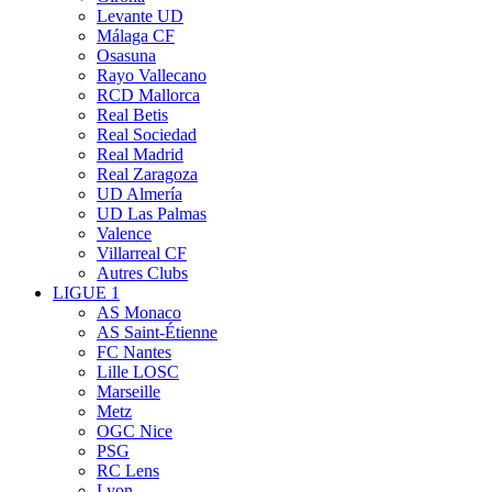
Levante UD
Málaga CF
Osasuna
Rayo Vallecano
RCD Mallorca
Real Betis
Real Sociedad
Real Madrid
Real Zaragoza
UD Almería
UD Las Palmas
Valence
Villarreal CF
Autres Clubs
LIGUE 1
AS Monaco
AS Saint-Étienne
FC Nantes
Lille LOSC
Marseille
Metz
OGC Nice
PSG
RC Lens
Lyon