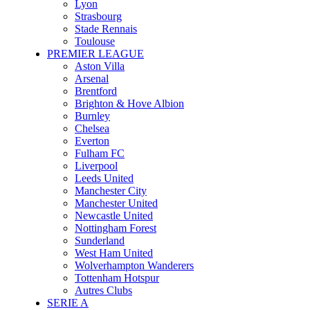
Lyon
Strasbourg
Stade Rennais
Toulouse
PREMIER LEAGUE
Aston Villa
Arsenal
Brentford
Brighton & Hove Albion
Burnley
Chelsea
Everton
Fulham FC
Liverpool
Leeds United
Manchester City
Manchester United
Newcastle United
Nottingham Forest
Sunderland
West Ham United
Wolverhampton Wanderers
Tottenham Hotspur
Autres Clubs
SERIE A