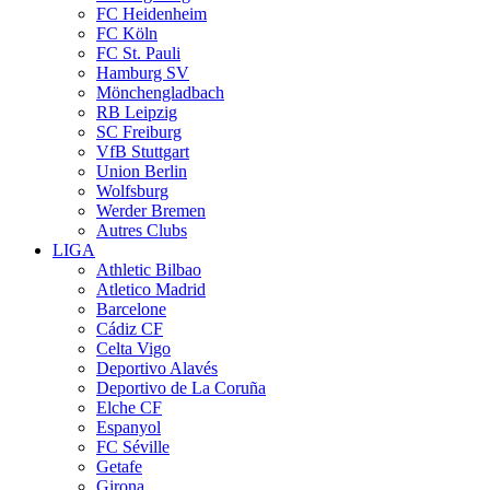
FC Heidenheim
FC Köln
FC St. Pauli
Hamburg SV
Mönchengladbach
RB Leipzig
SC Freiburg
VfB Stuttgart
Union Berlin
Wolfsburg
Werder Bremen
Autres Clubs
LIGA
Athletic Bilbao
Atletico Madrid
Barcelone
Cádiz CF
Celta Vigo
Deportivo Alavés
Deportivo de La Coruña
Elche CF
Espanyol
FC Séville
Getafe
Girona