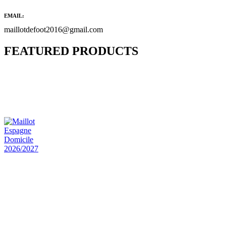
EMAIL:
maillotdefoot2016@gmail.com
FEATURED PRODUCTS
Maillot Bresil Domicile 2026/2027
€
48.00
Le prix initial était : €48.00.
€
25.90
Le prix
actuel est : €25.90.
Maillot Espagne Domicile 2026/2027
€
48.00
Le prix initial était : €48.00.
€
25.90
Le prix
actuel est : €25.90.
Maillot France Domicile 2026/2027