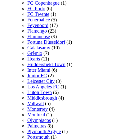
FC Copenhague
(1)
FC Porto
(6)
FC Twente
(1)
Fenerbahce
(5)
Feyenoord
(17)
Flamengo
(23)
Fluminense
(9)
Fortuna Düsseldorf
(1)
Galatasaray
(10)
Grêmio
(7)
Hearts
(11)
Huddersfield Town
(1)
Inter Miami
(6)
Junior FC
(2)
Leicester City
(8)
Los Angeles FC
(1)
Luton Town
(6)
Middlesbrough
(4)
Millwall
(5)
Monterrey
(4)
Montreal
(1)
Olympiacos
(1)
Palmeiras
(8)
Plymouth Argyle
(1)
Portsmouth
(1)