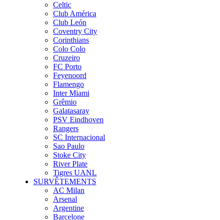
Celtic
Club América
Club León
Coventry City
Corinthians
Colo Colo
Cruzeiro
FC Porto
Feyenoord
Flamengo
Inter Miami
Grêmio
Galatasaray
PSV Eindhoven
Rangers
SC Internacional
Sao Paulo
Stoke City
River Plate
Tigres UANL
SURVÊTEMENTS
AC Milan
Arsenal
Argentine
Barcelone