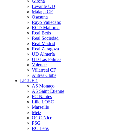
Girona
Levante UD
Málaga CF
Osasuna
Rayo Vallecano
RCD Mallorca
Real Betis
Real Sociedad
Real Madrid
Real Zaragoza
UD Almería
UD Las Palmas
Valence
Villarreal CF
Autres Clubs
LIGUE 1
AS Monaco
AS Saint-Étienne
FC Nantes
Lille LOSC
Marseille
Metz
OGC Nice
PSG
RC Lens